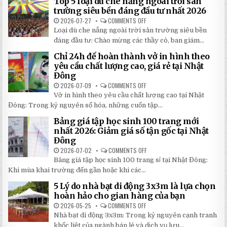
Top 5 loại dù che nắng ngoài trời sân
ĐỘNG
QUAY
trường siêu bền đáng đầu tư nhất 2026
TAY
CHI
2026-07-27
COMMENTS OFF
ON
TIẾT
TOP
Loại dù che nắng ngoài trời sân trường siêu bền
2026:
5
5
LOẠI
đáng đầu tư: Chào mừng các thầy cô, ban giám...
BÍ
DÙ
MẬT
CHE
Chỉ 24h để hoàn thành vở in hình theo
GIÚP
NẮNG
BẠN
NGOÀI
yêu cầu chất lượng cao, giá rẻ tại Nhật
TIẾT
TRỜI
Đông
KIỆM
SÂN
ĐẾN
TRƯỜNG
2026-07-09
COMMENTS OFF
ON
30%
SIÊU
CHỈ
KHI
BỀN
Vở in hình theo yêu cầu chất lượng cao tại Nhật
24H
LẮP
ĐÁNG
ĐỂ
ĐẶT
Đông: Trong kỷ nguyên số hóa, những cuốn tập...
ĐẦU
HOÀN
TƯ
THÀNH
NHẤT
Bảng giá tập học sinh 100 trang mới
VỞ
2026
IN
nhất 2026: Giảm giá số tận gốc tại Nhật
HÌNH
Đông
THEO
YÊU
2026-07-02
COMMENTS OFF
ON
CẦU
BẢNG
CHẤT
Bảng giá tập học sinh 100 trang sỉ tại Nhật Đông:
GIÁ
LƯỢNG
TẬP
Khi mùa khai trường đến gần hoặc khi các...
CAO,
HỌC
GIÁ
SINH
RẺ
5 Lý do nhà bạt di động 3x3m là lựa chọn
100
TẠI
TRANG
hoàn hảo cho gian hàng của bạn
NHẬT
MỚI
ĐÔNG
NHẤT
2026-05-25
COMMENTS OFF
ON
2026:
5
Nhà bạt di động 3x3m: Trong kỷ nguyên cạnh tranh
GIẢM
LÝ
GIÁ
DO
khốc liệt của ngành bán lẻ và dịch vụ lưu...