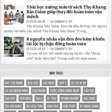
SỐ
NHÀ
TẬN
BẠT
5 bài học xương máu từ sách Thọ Khang
GỐC
DI
TẠI
ĐỘNG
Bảo Giám giúp thay đổi hoàn toàn vận
NHẬT
3X3M
mệnh
ĐÔNG
LÀ
LỰA
2026-04-06
COMMENTS OFF
ON
CHỌN
5
HOÀN
Thọ Khang Bảo Giám: Báu vật dẫn đường cho người
BÀI
HẢO
HỌC
muốn cải biến vận mệnh Thọ Khang Bảo Giám: Trong...
CHO
XƯƠNG
GIAN
MÁU
HÀNG
8 nguyên nhân vận đen đeo bám khiến
TỪ
CỦA
SÁCH
tài lộc bị chặn đứng hoàn toàn
BẠN
THỌ
KHANG
2026-04-03
COMMENTS OFF
ON
BẢO
8
Tại sao nỗ lực hết mình nhưng tài lộc vẫn "đứng
GIÁM
NGUYÊN
GIÚP
NHÂN
yên" hoặc tiêu tán? Trong suốt 20 năm quan...
THAY
VẬN
ĐỔI
ĐEN
HOÀN
ĐEO
TOÀN
BÁM
MAY TAGS
VẬN
KHIẾN
MỆNH
TÀI
LỘC
BỊ
BAT CHE NANG
BOC XOP
CAT KINH
CHÚ Ý
CO SO IN AN
CHẶN
ĐỨNG
CO SO NHOM KINH
CUA NHOM
CUỘC SỐNG HÀNG NGÀY
CÂU HỎI
HOÀN
TOÀN
DAI HOC
DEN MIEU
DIA LI
DI TICH
DOANH NGHIEP
DOI SONG
DU CHE NANG
DU LECH TAM
GIAO DUC
GIẢI PHÁP
KY NANG SONG