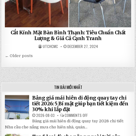
Cắt Kính Mặt Bàn Bình Thạnh: Tiêu Chuẩn Chất
Lượng & Giá Cả Cạnh Tranh
UTCHCMC
DECEMBER 27, 2024
← Older posts
Posts
navigation
TIN BÀI MỚI NHẤT
Bảng giá mái hiên di động quay tay chi
tiết 2026: 5 Bí mật giúp bạn tiết kiệm đến
30% khi lắp đặt
2026-08-03
COMMENTS OFF
ON
BẢNG
Bảng giá mái hiên di động quay tay 2026 chi tiết:
GIÁ
MÁI
Nhu cầu che nắng mưa cho hiên nhà, quán...
HIÊN
DI