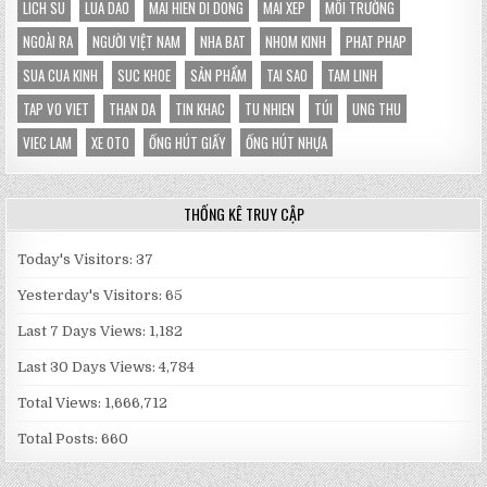
LICH SU
LUA DAO
MAI HIEN DI DONG
MAI XEP
MÔI TRƯỜNG
NGOÀI RA
NGƯỜI VIỆT NAM
NHA BAT
NHOM KINH
PHAT PHAP
SUA CUA KINH
SUC KHOE
SẢN PHẨM
TAI SAO
TAM LINH
TAP VO VIET
THAN DA
TIN KHAC
TU NHIEN
TÚI
UNG THU
VIEC LAM
XE OTO
ỐNG HÚT GIẤY
ỐNG HÚT NHỰA
THỐNG KÊ TRUY CẬP
Today's Visitors:
37
Yesterday's Visitors:
65
Last 7 Days Views:
1,182
Last 30 Days Views:
4,784
Total Views:
1,666,712
Total Posts:
660