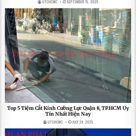
UTCHCMC
SEPTEMBER 15, 2025
Top 5 Tiệm Cắt Kính Cường Lực Quận 8, TP.HCM Uy
Tín Nhất Hiện Nay
UTCHCMC
JULY 29, 2025