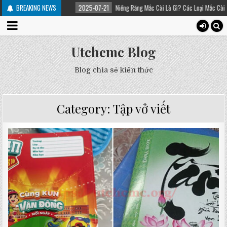
trị
BREAKING NEWS
2025-07-21
Niềng Răng Mắc Cài Là Gì? Các Loại Mắc Cài Trong Niềng Răng 
Utchcmc Blog
Blog chia sẻ kiến thức
Category:
Tập vở viết