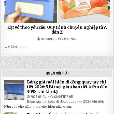
Đặt vở theo yêu cầu: Quy trình chuyên nghiệp từ A
đến Z
UTCHCMC
MAY 5, 2025
← Older posts
Posts
navigation
TIN BÀI MỚI NHẤT
Bảng giá mái hiên di động quay tay chi
tiết 2026: 5 Bí mật giúp bạn tiết kiệm đến
30% khi lắp đặt
2026-08-03
COMMENTS OFF
ON
BẢNG
Bảng giá mái hiên di động quay tay 2026 chi tiết:
GIÁ
MÁI
Nhu cầu che nắng mưa cho hiên nhà, quán...
HIÊN
DI