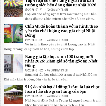
Top 5 loại dù che nắng ngoài trời sân
ĐỘNG
QUAY
trường siêu bền đáng đầu tư nhất 2026
TAY
CHI
2026-07-27
COMMENTS OFF
ON
TIẾT
TOP
Loại dù che nắng ngoài trời sân trường siêu bền
2026:
5
5
LOẠI
đáng đầu tư: Chào mừng các thầy cô, ban giám...
BÍ
DÙ
MẬT
CHE
Chỉ 24h để hoàn thành vở in hình theo
GIÚP
NẮNG
BẠN
NGOÀI
yêu cầu chất lượng cao, giá rẻ tại Nhật
TIẾT
TRỜI
Đông
KIỆM
SÂN
ĐẾN
TRƯỜNG
2026-07-09
COMMENTS OFF
ON
30%
SIÊU
CHỈ
KHI
BỀN
Vở in hình theo yêu cầu chất lượng cao tại Nhật
24H
LẮP
ĐÁNG
ĐỂ
ĐẶT
Đông: Trong kỷ nguyên số hóa, những cuốn tập...
ĐẦU
HOÀN
TƯ
THÀNH
NHẤT
Bảng giá tập học sinh 100 trang mới
VỞ
2026
IN
nhất 2026: Giảm giá số tận gốc tại Nhật
HÌNH
Đông
THEO
YÊU
2026-07-02
COMMENTS OFF
ON
CẦU
BẢNG
CHẤT
Bảng giá tập học sinh 100 trang sỉ tại Nhật Đông:
GIÁ
LƯỢNG
TẬP
Khi mùa khai trường đến gần hoặc khi các...
CAO,
HỌC
GIÁ
SINH
RẺ
5 Lý do nhà bạt di động 3x3m là lựa chọn
100
TẠI
TRANG
hoàn hảo cho gian hàng của bạn
NHẬT
MỚI
ĐÔNG
NHẤT
2026-05-25
COMMENTS OFF
ON
2026:
5
Nhà bạt di động 3x3m: Trong kỷ nguyên cạnh tranh
GIẢM
LÝ
GIÁ
DO
khốc liệt của ngành bán lẻ và dịch vụ lưu...