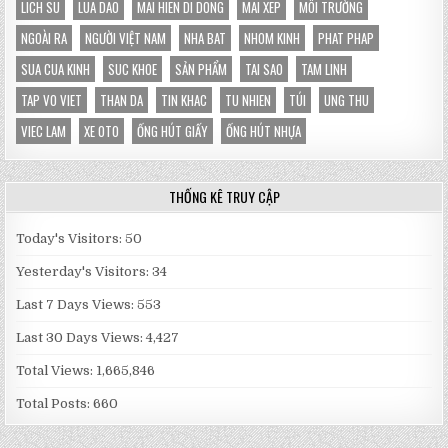
LICH SU
LUA DAO
MAI HIEN DI DONG
MAI XEP
MÔI TRƯỜNG
NGOÀI RA
NGƯỜI VIỆT NAM
NHA BAT
NHOM KINH
PHAT PHAP
SUA CUA KINH
SUC KHOE
SẢN PHẨM
TAI SAO
TAM LINH
TAP VO VIET
THAN DA
TIN KHAC
TU NHIEN
TÚI
UNG THU
VIEC LAM
XE OTO
ỐNG HÚT GIẤY
ỐNG HÚT NHỰA
THỐNG KÊ TRUY CẬP
Today's Visitors:
50
Yesterday's Visitors:
34
Last 7 Days Views:
553
Last 30 Days Views:
4,427
Total Views:
1,665,846
Total Posts:
660