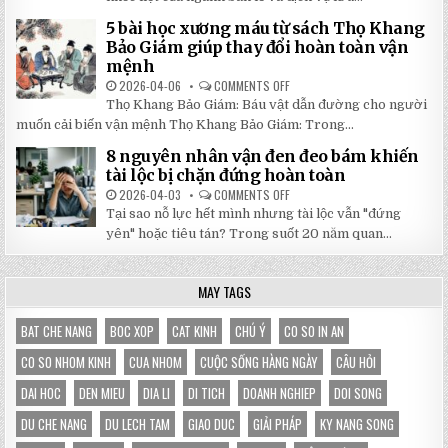
SỐ
NHÀ
TẬN
BẠT
5 bài học xương máu từ sách Thọ Khang
GỐC
DI
TẠI
ĐỘNG
Bảo Giám giúp thay đổi hoàn toàn vận
NHẬT
3X3M
mệnh
ĐÔNG
LÀ
LỰA
2026-04-06
COMMENTS OFF
ON
CHỌN
5
HOÀN
Thọ Khang Bảo Giám: Báu vật dẫn đường cho người
BÀI
HẢO
HỌC
muốn cải biến vận mệnh Thọ Khang Bảo Giám: Trong...
CHO
XƯƠNG
GIAN
MÁU
HÀNG
8 nguyên nhân vận đen đeo bám khiến
TỪ
CỦA
SÁCH
tài lộc bị chặn đứng hoàn toàn
BẠN
THỌ
KHANG
2026-04-03
COMMENTS OFF
ON
BẢO
8
Tại sao nỗ lực hết mình nhưng tài lộc vẫn "đứng
GIÁM
NGUYÊN
GIÚP
NHÂN
yên" hoặc tiêu tán? Trong suốt 20 năm quan...
THAY
VẬN
ĐỔI
ĐEN
HOÀN
ĐEO
TOÀN
BÁM
MAY TAGS
VẬN
KHIẾN
MỆNH
TÀI
LỘC
BỊ
BAT CHE NANG
BOC XOP
CAT KINH
CHÚ Ý
CO SO IN AN
CHẶN
ĐỨNG
CO SO NHOM KINH
CUA NHOM
CUỘC SỐNG HÀNG NGÀY
CÂU HỎI
HOÀN
TOÀN
DAI HOC
DEN MIEU
DIA LI
DI TICH
DOANH NGHIEP
DOI SONG
DU CHE NANG
DU LECH TAM
GIAO DUC
GIẢI PHÁP
KY NANG SONG