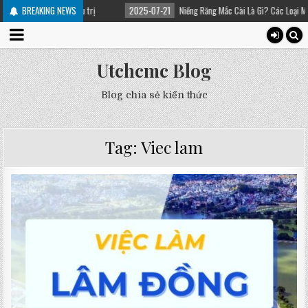
nhân và cách điều trị
BREAKING NEWS
2025-07-21
Niềng Răng Mắc Cài Là Gì? Các Loại Mắc Cài
Utchcmc Blog
Blog chia sẻ kiến thức
Tag:
Viec lam