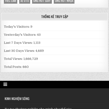
VIEC LAM
XE OTO
ỐNG HÚT GIẤY
ỐNG HÚT NHỰA
THỐNG KÊ TRUY CẬP
Today's Visitors:
9
Yesterday's Visitors:
43
Last 7 Days Views:
1,113
Last 30 Days Views:
4,689
Total Views:
1,666,729
Total Posts:
660
KINH NGHIỆM SỐNG