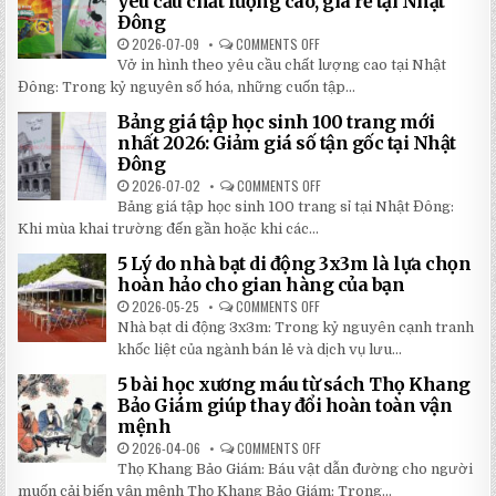
yêu cầu chất lượng cao, giá rẻ tại Nhật
TIẾT
TRỜI
Đông
KIỆM
SÂN
ĐẾN
TRƯỜNG
2026-07-09
COMMENTS OFF
ON
30%
SIÊU
CHỈ
KHI
BỀN
Vở in hình theo yêu cầu chất lượng cao tại Nhật
24H
LẮP
ĐÁNG
ĐỂ
ĐẶT
Đông: Trong kỷ nguyên số hóa, những cuốn tập...
ĐẦU
HOÀN
TƯ
THÀNH
NHẤT
Bảng giá tập học sinh 100 trang mới
VỞ
2026
IN
nhất 2026: Giảm giá số tận gốc tại Nhật
HÌNH
Đông
THEO
YÊU
2026-07-02
COMMENTS OFF
ON
CẦU
BẢNG
CHẤT
Bảng giá tập học sinh 100 trang sỉ tại Nhật Đông:
GIÁ
LƯỢNG
TẬP
Khi mùa khai trường đến gần hoặc khi các...
CAO,
HỌC
GIÁ
SINH
RẺ
5 Lý do nhà bạt di động 3x3m là lựa chọn
100
TẠI
TRANG
hoàn hảo cho gian hàng của bạn
NHẬT
MỚI
ĐÔNG
NHẤT
2026-05-25
COMMENTS OFF
ON
2026:
5
Nhà bạt di động 3x3m: Trong kỷ nguyên cạnh tranh
GIẢM
LÝ
GIÁ
DO
khốc liệt của ngành bán lẻ và dịch vụ lưu...
SỐ
NHÀ
TẬN
BẠT
5 bài học xương máu từ sách Thọ Khang
GỐC
DI
TẠI
ĐỘNG
Bảo Giám giúp thay đổi hoàn toàn vận
NHẬT
3X3M
mệnh
ĐÔNG
LÀ
LỰA
2026-04-06
COMMENTS OFF
ON
CHỌN
5
HOÀN
Thọ Khang Bảo Giám: Báu vật dẫn đường cho người
BÀI
HẢO
HỌC
muốn cải biến vận mệnh Thọ Khang Bảo Giám: Trong...
CHO