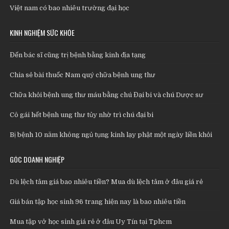
Việt nam có bao nhiêu trường đại học
KINH NGHIỆM SỨC KHỎE
Đến bác sĩ cũng trị bệnh bằng kinh địa tạng
Chia sẻ bài thuốc Nam quý chữa bệnh ung thư
Chữa khỏi bệnh ung thư máu bằng chú Đại bi và chú Dược sư
Cô gái hết bệnh ung thư tủy nhờ trì chú đại bi
Bị bệnh 10 năm không ngủ tụng kinh lạy phật một ngày liền khỏi
GÓC DOANH NGHIỆP
Dù lệch tâm giá bao nhiêu tiền? Mua dù lệch tâm ở đâu giá rẻ
Giá bán tập học sinh 96 trang hiện nay là bao nhiêu tiền
Mua tập vở học sinh giá rẻ ở đâu Uy Tín tại Tphcm