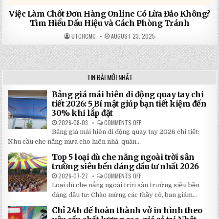
Việc Làm Chốt Đơn Hàng Online Có Lừa Đảo Không?
Tìm Hiểu Dấu Hiệu và Cách Phòng Tránh
UTCHCMC
AUGUST 23, 2025
TIN BÀI MỚI NHẤT
Bảng giá mái hiên di động quay tay chi
tiết 2026: 5 Bí mật giúp bạn tiết kiệm đến
30% khi lắp đặt
2026-08-03
COMMENTS OFF
ON
BẢNG
Bảng giá mái hiên di động quay tay 2026 chi tiết:
GIÁ
MÁI
Nhu cầu che nắng mưa cho hiên nhà, quán...
HIÊN
DI
Top 5 loại dù che nắng ngoài trời sân
ĐỘNG
QUAY
trường siêu bền đáng đầu tư nhất 2026
TAY
CHI
2026-07-27
COMMENTS OFF
ON
TIẾT
TOP
Loại dù che nắng ngoài trời sân trường siêu bền
2026:
5
5
LOẠI
đáng đầu tư: Chào mừng các thầy cô, ban giám...
BÍ
DÙ
MẬT
CHE
Chỉ 24h để hoàn thành vở in hình theo
GIÚP
NẮNG
BẠN
NGOÀI