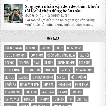
XƯƠNG
GIAN
MÁU
HÀNG
8 nguyên nhân vận đen đeo bám khiến
TỪ
CỦA
SÁCH
tài lộc bị chặn đứng hoàn toàn
BẠN
THỌ
KHANG
2026-04-03
COMMENTS OFF
ON
BẢO
8
Tại sao nỗ lực hết mình nhưng tài lộc vẫn "đứng
GIÁM
NGUYÊN
GIÚP
NHÂN
yên" hoặc tiêu tán? Trong suốt 20 năm quan...
THAY
VẬN
ĐỔI
ĐEN
HOÀN
ĐEO
TOÀN
BÁM
MAY TAGS
VẬN
KHIẾN
MỆNH
TÀI
LỘC
BỊ
BAT CHE NANG
BOC XOP
CAT KINH
CHÚ Ý
CO SO IN AN
CHẶN
ĐỨNG
CO SO NHOM KINH
CUA NHOM
CUỘC SỐNG HÀNG NGÀY
CÂU HỎI
HOÀN
TOÀN
DAI HOC
DEN MIEU
DIA LI
DI TICH
DOANH NGHIEP
DOI SONG
DU CHE NANG
DU LECH TAM
GIAO DUC
GIẢI PHÁP
KY NANG SONG
LICH SU
LUA DAO
MAI HIEN DI DONG
MAI XEP
MÔI TRƯỜNG
NGOÀI RA
NGƯỜI VIỆT NAM
NHA BAT
NHOM KINH
PHAT PHAP
SUA CUA KINH
SUC KHOE
SẢN PHẨM
TAI SAO
TAM LINH
TAP VO VIET
THAN DA
TIN KHAC
TU NHIEN
TÚI
UNG THU