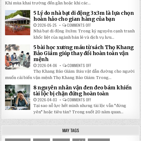
TẬP
Khi mùa khai trường đến gần hoặc khi các...
CAO,
HỌC
GIÁ
SINH
RẺ
5 Lý do nhà bạt di động 3x3m là lựa chọn
100
TẠI
TRANG
hoàn hảo cho gian hàng của bạn
NHẬT
MỚI
ĐÔNG
NHẤT
2026-05-25
COMMENTS OFF
ON
2026:
5
Nhà bạt di động 3x3m: Trong kỷ nguyên cạnh tranh
GIẢM
LÝ
GIÁ
DO
khốc liệt của ngành bán lẻ và dịch vụ lưu...
SỐ
NHÀ
TẬN
BẠT
5 bài học xương máu từ sách Thọ Khang
GỐC
DI
TẠI
ĐỘNG
Bảo Giám giúp thay đổi hoàn toàn vận
NHẬT
3X3M
mệnh
ĐÔNG
LÀ
LỰA
2026-04-06
COMMENTS OFF
ON
CHỌN
5
HOÀN
Thọ Khang Bảo Giám: Báu vật dẫn đường cho người
BÀI
HẢO
HỌC
muốn cải biến vận mệnh Thọ Khang Bảo Giám: Trong...
CHO
XƯƠNG
GIAN
MÁU
HÀNG
8 nguyên nhân vận đen đeo bám khiến
TỪ
CỦA
SÁCH
tài lộc bị chặn đứng hoàn toàn
BẠN
THỌ
KHANG
2026-04-03
COMMENTS OFF
ON
BẢO
8
Tại sao nỗ lực hết mình nhưng tài lộc vẫn "đứng
GIÁM
NGUYÊN
GIÚP
NHÂN
yên" hoặc tiêu tán? Trong suốt 20 năm quan...
THAY
VẬN
ĐỔI
ĐEN
HOÀN
ĐEO
TOÀN
BÁM
MAY TAGS
VẬN
KHIẾN
MỆNH
TÀI
LỘC