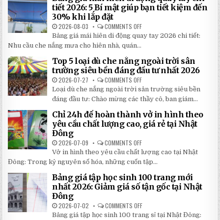
tiết 2026: 5 Bí mật giúp bạn tiết kiệm đến
30% khi lắp đặt
2026-08-03
COMMENTS OFF
ON
BẢNG
Bảng giá mái hiên di động quay tay 2026 chi tiết:
GIÁ
MÁI
Nhu cầu che nắng mưa cho hiên nhà, quán...
HIÊN
DI
Top 5 loại dù che nắng ngoài trời sân
ĐỘNG
QUAY
trường siêu bền đáng đầu tư nhất 2026
TAY
CHI
2026-07-27
COMMENTS OFF
ON
TIẾT
TOP
Loại dù che nắng ngoài trời sân trường siêu bền
2026:
5
5
LOẠI
đáng đầu tư: Chào mừng các thầy cô, ban giám...
BÍ
DÙ
MẬT
CHE
Chỉ 24h để hoàn thành vở in hình theo
GIÚP
NẮNG
BẠN
NGOÀI
yêu cầu chất lượng cao, giá rẻ tại Nhật
TIẾT
TRỜI
Đông
KIỆM
SÂN
ĐẾN
TRƯỜNG
2026-07-09
COMMENTS OFF
ON
30%
SIÊU
CHỈ
KHI
BỀN
Vở in hình theo yêu cầu chất lượng cao tại Nhật
24H
LẮP
ĐÁNG
ĐỂ
ĐẶT
Đông: Trong kỷ nguyên số hóa, những cuốn tập...
ĐẦU
HOÀN
TƯ
THÀNH
NHẤT
Bảng giá tập học sinh 100 trang mới
VỞ
2026
IN
nhất 2026: Giảm giá số tận gốc tại Nhật
HÌNH
Đông
THEO
YÊU
2026-07-02
COMMENTS OFF
ON
CẦU
BẢNG
CHẤT
Bảng giá tập học sinh 100 trang sỉ tại Nhật Đông:
GIÁ
LƯỢNG