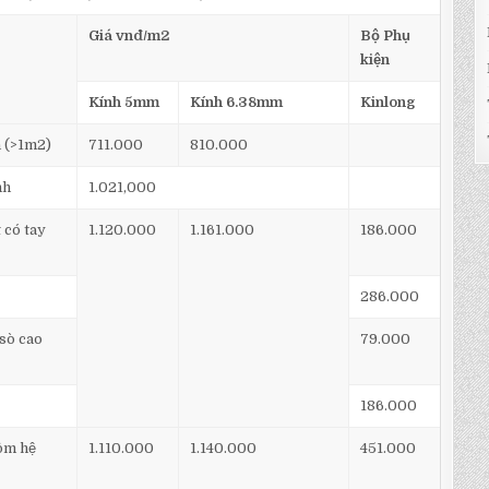
Giá vnđ/m2
Bộ Phụ
kiện
Kính 5mm
Kính 6.38mm
Kinlong
h (>1m2)
711.000
810.000
nh
1.021,000
 có tay
1.120.000
1.161.000
186.000
286.000
sò cao
79.000
186.000
ôm hệ
1.110.000
1.140.000
451.000