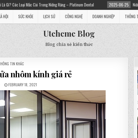
ài Trong Niềng Răng – Platinum Dental
2025-06-25
Niềng răng giá bao nhiêu?
XÃ HỘI
SỨC KHỎE
LỊCH SỬ
CÔNG NGHỆ
DOANH NGHIỆP
THÔNG T
Utchcmc Blog
Blog chia sẻ kiến thức
POSTED
THÔNG TIN KHÁC
N
cửa nhôm kính giá rẻ
C
FEBRUARY 18, 2021