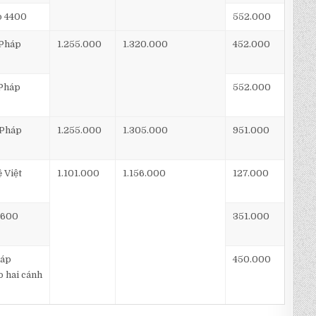
p 4400
552.000
 Pháp
1.255.000
1.320.000
452.000
 Pháp
552.000
 Pháp
1.255.000
1.305.000
951.000
 Việt
1.101.000
1.156.000
127.000
2600
351.000
háp
450.000
o hai cánh