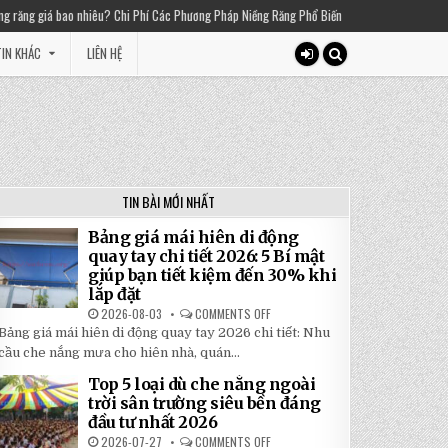
 Chi Phí Các Phương Pháp Niềng Răng Phổ Biến
2025-03-01
Thiền chuông là gì? 
IN KHÁC
LIÊN HỆ
TIN BÀI MỚI NHẤT
Bảng giá mái hiên di động
quay tay chi tiết 2026: 5 Bí mật
giúp bạn tiết kiệm đến 30% khi
lắp đặt
2026-08-03
COMMENTS OFF
ON
BẢNG
Bảng giá mái hiên di động quay tay 2026 chi tiết: Nhu
GIÁ
MÁI
cầu che nắng mưa cho hiên nhà, quán...
HIÊN
DI
Top 5 loại dù che nắng ngoài
ĐỘNG
QUAY
trời sân trường siêu bền đáng
TAY
đầu tư nhất 2026
CHI
TIẾT
2026-07-27
COMMENTS OFF
ON
2026: