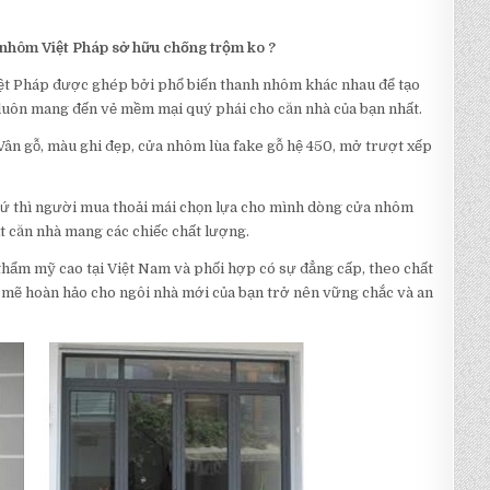
nhôm Việt Pháp sở hữu chống trộm ko ?
ệt Pháp được ghép bởi phổ biến thanh nhôm khác nhau để tạo
 luôn mang đến vẻ mềm mại quý phái cho căn nhà của bạn nhất.
 Vân gỗ, màu ghi đẹp, cửa nhôm lùa fake gỗ hệ 450, mở trượt xếp
 sứ thì người mua thoải mái chọn lựa cho mình dòng cửa nhôm
t căn nhà mang các chiếc chất lượng.
ẩm mỹ cao tại Việt Nam và phối hợp có sự đẳng cấp, theo chất
mẽ hoàn hảo cho ngôi nhà mới của bạn trở nên vững chắc và an