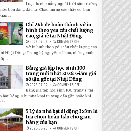
TOP
5
Loại dù che nắng ngoài trời sân trường
5
BÍ
LOẠI
siêu bền đáng đầu tư: Chào mừng các thầy cô, ban
MẬT
DÙ
GIÚP
giám...
CHE
BẠN
NẮNG
TIẾT
NGOÀI
KIỆM
Chỉ 24h để hoàn thành vở in
TRỜI
ĐẾN
hình theo yêu cầu chất lượng
SÂN
30%
TRƯỜNG
KHI
cao, giá rẻ tại Nhật Đông
SIÊU
LẮP
BỀN
2026-07-09
COMMENTS OFF
ĐẶT
ON
ĐÁNG
CHỈ
Vở in hình theo yêu cầu chất lượng cao
ĐẦU
24H
TƯ
ĐỂ
tại Nhật Đông: Trong kỷ nguyên số hóa, những cuốn
NHẤT
HOÀN
2026
tập...
THÀNH
VỞ
IN
Bảng giá tập học sinh 100
HÌNH
trang mới nhất 2026: Giảm giá
THEO
YÊU
số tận gốc tại Nhật Đông
CẦU
CHẤT
2026-07-02
COMMENTS OFF
ON
LƯỢNG
BẢNG
Bảng giá tập học sinh 100 trang sỉ tại
CAO,
GIÁ
GIÁ
TẬP
Nhật Đông: Khi mùa khai trường đến gần hoặc khi
RẺ
HỌC
TẠI
các...
SINH
NHẬT
100
ĐÔNG
TRANG
5 Lý do nhà bạt di động 3x3m là
MỚI
lựa chọn hoàn hảo cho gian
NHẤT
2026:
hàng của bạn
GIẢM
GIÁ
2026-05-25
COMMENTS OFF
ON
SỐ