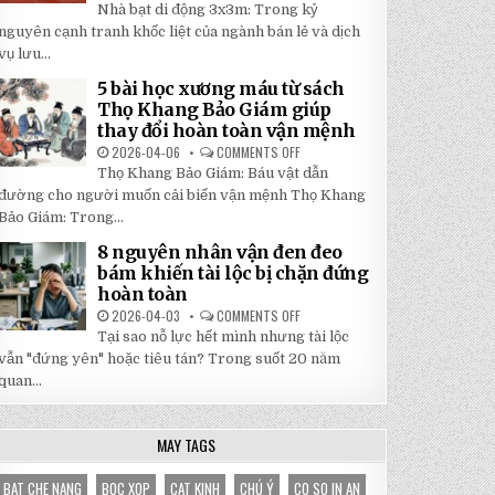
5
Nhà bạt di động 3x3m: Trong kỷ
TẬN
LÝ
GỐC
DO
nguyên cạnh tranh khốc liệt của ngành bán lẻ và dịch
TẠI
NHÀ
NHẬT
vụ lưu...
BẠT
ĐÔNG
DI
ĐỘNG
5 bài học xương máu từ sách
3X3M
Thọ Khang Bảo Giám giúp
LÀ
LỰA
thay đổi hoàn toàn vận mệnh
CHỌN
HOÀN
2026-04-06
COMMENTS OFF
ON
HẢO
5
Thọ Khang Bảo Giám: Báu vật dẫn
CHO
BÀI
GIAN
HỌC
đường cho người muốn cải biến vận mệnh Thọ Khang
HÀNG
XƯƠNG
CỦA
Bảo Giám: Trong...
MÁU
BẠN
TỪ
SÁCH
8 nguyên nhân vận đen đeo
THỌ
bám khiến tài lộc bị chặn đứng
KHANG
BẢO
hoàn toàn
GIÁM
GIÚP
2026-04-03
COMMENTS OFF
ON
THAY
8
Tại sao nỗ lực hết mình nhưng tài lộc
ĐỔI
NGUYÊN
HOÀN
NHÂN
vẫn "đứng yên" hoặc tiêu tán? Trong suốt 20 năm
TOÀN
VẬN
VẬN
quan...
ĐEN
MỆNH
ĐEO
BÁM
KHIẾN
TÀI
MAY TAGS
LỘC
BỊ
CHẶN
BAT CHE NANG
BOC XOP
CAT KINH
CHÚ Ý
CO SO IN AN
ĐỨNG