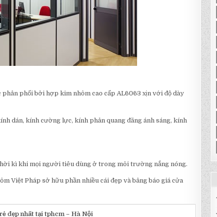
c phân phối bởi hợp kim nhôm cao cấp AL6063 xịn với độ dày
kính dán, kính cường lực, kính phản quang đãng ánh sáng, kính
o thời kì khi mọi người tiêu dùng ở trong môi trường nắng nóng.
hôm Việt Pháp sở hữu phần nhiều cái đẹp và bảng báo giá cửa
rẻ đẹp nhất tại tphcm – Hà Nội