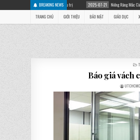
ên nhân và cách điều trị
BREAKING NEWS
2025-07-21
Niềng Răng Mắc Cài Là Gì? Các Loại Mắc C
TRANG CHỦ
GIỚI THIỆU
BẢO MẬT
GIÁO DỤC
I
Báo giá vách 
UTCHCM