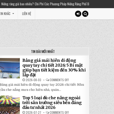
ăng giá bao nhiêu? Chi Phí Các Phương Pháp Niềng Răng Phổ Biến
2025-03-01
T
IN KHÁC
LIÊN HỆ
TIN BÀI MỚI NHẤT
Bảng giá mái hiên di động
quay tay chi tiết 2026: 5 Bí mật
giúp bạn tiết kiệm đến 30% khi
lắp đặt
2026-08-03
COMMENTS OFF
ON
BẢNG
Bảng giá mái hiên di động quay tay 2026 chi tiết: Nhu
GIÁ
MÁI
cầu che nắng mưa cho hiên nhà, quán...
HIÊN
DI
Top 5 loại dù che nắng ngoài
ĐỘNG
QUAY
trời sân trường siêu bền đáng
TAY
đầu tư nhất 2026
CHI
TIẾT
2026-07-27
COMMENTS OFF
ON
2026: