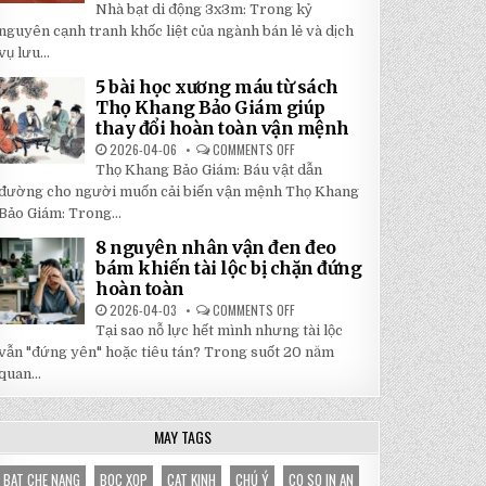
5
Nhà bạt di động 3x3m: Trong kỷ
TẬN
LÝ
GỐC
DO
nguyên cạnh tranh khốc liệt của ngành bán lẻ và dịch
TẠI
NHÀ
NHẬT
vụ lưu...
BẠT
ĐÔNG
DI
ĐỘNG
5 bài học xương máu từ sách
3X3M
Thọ Khang Bảo Giám giúp
LÀ
LỰA
thay đổi hoàn toàn vận mệnh
CHỌN
HOÀN
2026-04-06
COMMENTS OFF
ON
HẢO
5
Thọ Khang Bảo Giám: Báu vật dẫn
CHO
BÀI
GIAN
HỌC
đường cho người muốn cải biến vận mệnh Thọ Khang
HÀNG
XƯƠNG
CỦA
Bảo Giám: Trong...
MÁU
BẠN
TỪ
SÁCH
8 nguyên nhân vận đen đeo
THỌ
bám khiến tài lộc bị chặn đứng
KHANG
BẢO
hoàn toàn
GIÁM
GIÚP
2026-04-03
COMMENTS OFF
ON
THAY
8
Tại sao nỗ lực hết mình nhưng tài lộc
ĐỔI
NGUYÊN
HOÀN
NHÂN
vẫn "đứng yên" hoặc tiêu tán? Trong suốt 20 năm
TOÀN
VẬN
VẬN
quan...
ĐEN
MỆNH
ĐEO
BÁM
KHIẾN
TÀI
MAY TAGS
LỘC
BỊ
CHẶN
BAT CHE NANG
BOC XOP
CAT KINH
CHÚ Ý
CO SO IN AN
ĐỨNG