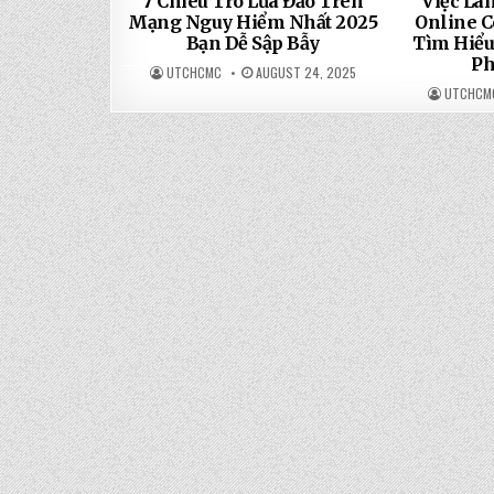
7 Chiêu Trò Lừa Đảo Trên
Việc Là
Mạng Nguy Hiểm Nhất 2025
Online C
Bạn Dễ Sập Bẫy
Tìm Hiểu
Ph
UTCHCMC
AUGUST 24, 2025
UTCHCM