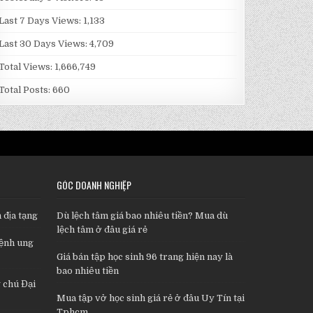
Last 7 Days Views:
1,133
Last 30 Days Views:
4,709
Total Views:
1,666,749
Total Posts:
660
GÓC DOANH NGHIỆP
 địa tạng
Dù lệch tâm giá bao nhiêu tiền? Mua dù
lệch tâm ở đâu giá rẻ
bệnh ung
Giá bán tập học sinh 96 trang hiện nay là
bao nhiêu tiền
 chú Đại
Mua tập vở học sinh giá rẻ ở đâu Uy Tín tại
Tphcm