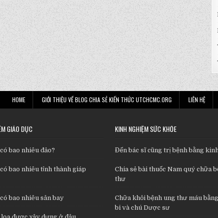
HOME
GIỚI THIỆU VỀ BLOG CHIA SẺ KIẾN THỨC UTCHCMC.ORG
LIÊN HỆ
ỆM GIÁO DỤC
KINH NGHIỆM SỨC KHỎE
 có bao nhiêu đảo?
Đến bác sĩ cũng trị bệnh bằng kinh
có bao nhiêu tỉnh thành giáp
Chia sẻ bài thuốc Nam quý chữa 
thư
 có bao nhiêu sân bay
Chữa khỏi bệnh ung thư máu bằng
bi và chú Dược sư
 loa được xây dựng ở đâu