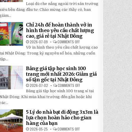
TOP
5
Loại dù che nắng ngoài trời sân trường
5
BÍ
LOẠI
siêu bền đáng đầu tư: Chào mừng các thầy cô, ban
MẬT
DÙ
GIÚP
giám...
CHE
BẠN
NẮNG
TIẾT
NGOÀI
KIỆM
Chỉ 24h để hoàn thành vở in
TRỜI
ĐẾN
hình theo yêu cầu chất lượng
SÂN
30%
TRƯỜNG
KHI
cao, giá rẻ tại Nhật Đông
SIÊU
LẮP
BỀN
2026-07-09
COMMENTS OFF
ĐẶT
ON
ĐÁNG
CHỈ
Vở in hình theo yêu cầu chất lượng cao
ĐẦU
24H
TƯ
ĐỂ
tại Nhật Đông: Trong kỷ nguyên số hóa, những cuốn
NHẤT
HOÀN
2026
tập...
THÀNH
VỞ
IN
Bảng giá tập học sinh 100
HÌNH
trang mới nhất 2026: Giảm giá
THEO
YÊU
số tận gốc tại Nhật Đông
CẦU
CHẤT
2026-07-02
COMMENTS OFF
ON
LƯỢNG
BẢNG
Bảng giá tập học sinh 100 trang sỉ tại
CAO,
GIÁ
GIÁ
TẬP
Nhật Đông: Khi mùa khai trường đến gần hoặc khi
RẺ
HỌC
TẠI
các...
SINH
NHẬT
100
ĐÔNG
TRANG
5 Lý do nhà bạt di động 3x3m là
MỚI
lựa chọn hoàn hảo cho gian
NHẤT
2026:
hàng của bạn
GIẢM
GIÁ
2026-05-25
COMMENTS OFF
ON
SỐ