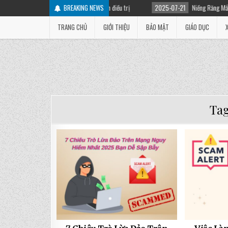
ọc sứ bị đau: Nguyên nhân và cách điều trị
BREAKING NEWS
2025-07-21
Niềng Răng Mắc Cài Là 
TRANG CHỦ
GIỚI THIỆU
BẢO MẬT
GIÁO DỤC
Ta