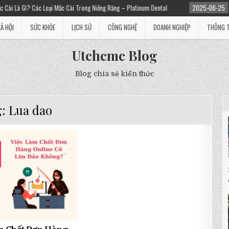
Gì? Các Loại Mắc Cài Trong Niềng Răng – Platinum Dental
2025-06-25
Niềng r
XÃ HỘI
SỨC KHỎE
LỊCH SỬ
CÔNG NGHỆ
DOANH NGHIỆP
THÔNG T
Utchcmc Blog
Blog chia sẻ kiến thức
g:
Lua dao