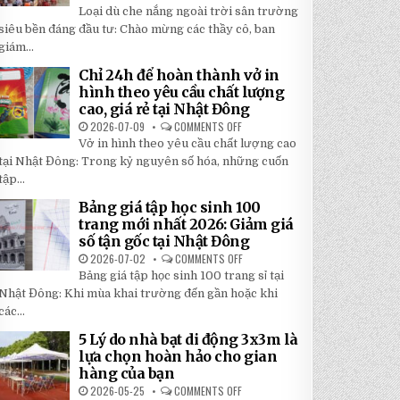
TOP
5
Loại dù che nắng ngoài trời sân trường
5
BÍ
LOẠI
siêu bền đáng đầu tư: Chào mừng các thầy cô, ban
MẬT
DÙ
GIÚP
giám...
CHE
BẠN
NẮNG
TIẾT
NGOÀI
KIỆM
Chỉ 24h để hoàn thành vở in
TRỜI
ĐẾN
hình theo yêu cầu chất lượng
SÂN
30%
TRƯỜNG
KHI
cao, giá rẻ tại Nhật Đông
SIÊU
LẮP
BỀN
2026-07-09
COMMENTS OFF
ĐẶT
ON
ĐÁNG
CHỈ
Vở in hình theo yêu cầu chất lượng cao
ĐẦU
24H
TƯ
ĐỂ
tại Nhật Đông: Trong kỷ nguyên số hóa, những cuốn
NHẤT
HOÀN
2026
tập...
THÀNH
VỞ
IN
Bảng giá tập học sinh 100
HÌNH
trang mới nhất 2026: Giảm giá
THEO
YÊU
số tận gốc tại Nhật Đông
CẦU
CHẤT
2026-07-02
COMMENTS OFF
ON
LƯỢNG
BẢNG
Bảng giá tập học sinh 100 trang sỉ tại
CAO,
GIÁ
GIÁ
TẬP
Nhật Đông: Khi mùa khai trường đến gần hoặc khi
RẺ
HỌC
TẠI
các...
SINH
NHẬT
100
ĐÔNG
TRANG
5 Lý do nhà bạt di động 3x3m là
MỚI
lựa chọn hoàn hảo cho gian
NHẤT
2026:
hàng của bạn
GIẢM
GIÁ
2026-05-25
COMMENTS OFF
ON
SỐ