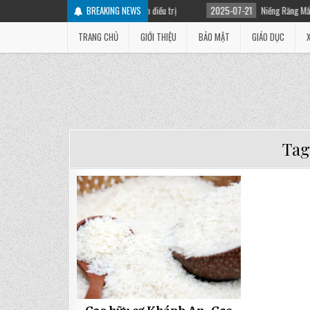
ọc sứ bị đau: Nguyên nhân và cách điều trị
BREAKING NEWS
2025-07-21
Niềng Răng Mắc Cài Là 
TRANG CHỦ
GIỚI THIỆU
BẢO MẬT
GIÁO DỤC
Tag