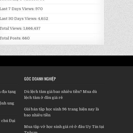
Last 7 Days Views:
970
Last 30 Days Views:
4,652
Total Views:
1,666,437
Total Posts:
660
GÓC DOANH NGHIỆP
 địa tạng
Dù lệch tâm giá bao nhiêu tiền? Mua dù
lệch tâm ở đâu giá rẻ
bệnh ung
Giá bán tập học sinh 96 trang hiện nay là
bao nhiêu tiền
 chú Đại
Mua tập vở học sinh giá rẻ ở đâu Uy Tín tại
Tphcm