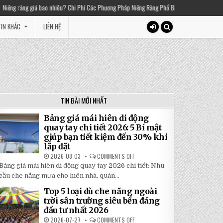
ăng giá bao nhiêu? Chi Phí Các Phương Pháp Niềng Răng Phổ Biến
2025-03-01
T
IN KHÁC
LIÊN HỆ
TIN BÀI MỚI NHẤT
Bảng giá mái hiên di động
quay tay chi tiết 2026: 5 Bí mật
giúp bạn tiết kiệm đến 30% khi
lắp đặt
2026-08-03
COMMENTS OFF
ON
BẢNG
Bảng giá mái hiên di động quay tay 2026 chi tiết: Nhu
GIÁ
MÁI
cầu che nắng mưa cho hiên nhà, quán...
HIÊN
DI
Top 5 loại dù che nắng ngoài
ĐỘNG
QUAY
trời sân trường siêu bền đáng
TAY
đầu tư nhất 2026
CHI
TIẾT
2026-07-27
COMMENTS OFF
ON
2026: