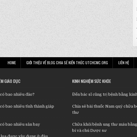
HOME
GIỚI THIỆU VỀ BLOG CHIA SẺ KIẾN THỨC UTCHCMC.ORG
LIÊN HỆ
ỆM GIÁO DỤC
KINH NGHIỆM SỨC KHỎE
 có bao nhiêu đảo?
Đến bác sĩ cũng trị bệnh bằng kinh
có bao nhiêu tỉnh thành giáp
Chia sẻ bài thuốc Nam quý chữa 
thư
 có bao nhiêu sân bay
Chữa khỏi bệnh ung thư máu bằng
bi và chú Dược sư
 loa được xây dựng ở đâu