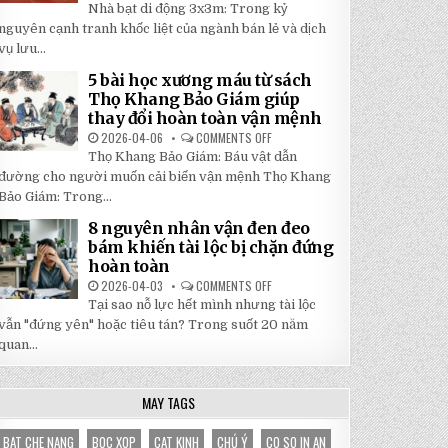
5
Nhà bạt di động 3x3m: Trong kỷ
TẬN
LÝ
GỐC
DO
nguyên cạnh tranh khốc liệt của ngành bán lẻ và dịch
TẠI
NHÀ
NHẬT
vụ lưu...
BẠT
ĐÔNG
DI
ĐỘNG
5 bài học xương máu từ sách
3X3M
Thọ Khang Bảo Giám giúp
LÀ
LỰA
thay đổi hoàn toàn vận mệnh
CHỌN
HOÀN
2026-04-06
COMMENTS OFF
ON
HẢO
5
Thọ Khang Bảo Giám: Báu vật dẫn
CHO
BÀI
GIAN
HỌC
đường cho người muốn cải biến vận mệnh Thọ Khang
HÀNG
XƯƠNG
CỦA
Bảo Giám: Trong...
MÁU
BẠN
TỪ
SÁCH
8 nguyên nhân vận đen đeo
THỌ
bám khiến tài lộc bị chặn đứng
KHANG
BẢO
hoàn toàn
GIÁM
GIÚP
2026-04-03
COMMENTS OFF
ON
THAY
8
Tại sao nỗ lực hết mình nhưng tài lộc
ĐỔI
NGUYÊN
HOÀN
NHÂN
vẫn "đứng yên" hoặc tiêu tán? Trong suốt 20 năm
TOÀN
VẬN
VẬN
quan...
ĐEN
MỆNH
ĐEO
BÁM
KHIẾN
TÀI
MAY TAGS
LỘC
BỊ
CHẶN
BAT CHE NANG
BOC XOP
CAT KINH
CHÚ Ý
CO SO IN AN
ĐỨNG