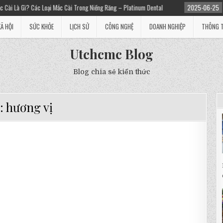
Gì? Các Loại Mắc Cài Trong Niềng Răng – Platinum Dental
2025-06-25
Niềng r
XÃ HỘI
SỨC KHỎE
LỊCH SỬ
CÔNG NGHỆ
DOANH NGHIỆP
THÔNG T
Utchcmc Blog
Blog chia sẻ kiến thức
:
hương vị