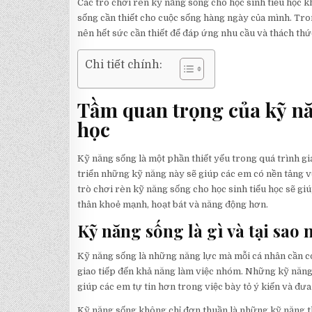
Các trò chơi rèn kỹ năng sống cho học sinh tiểu học 
sống cần thiết cho cuộc sống hàng ngày của mình. Tron
nên hết sức cần thiết để đáp ứng nhu cầu và thách thức
Chi tiết chính:
Tầm quan trọng của kỹ nă
học
Kỹ năng sống là một phần thiết yếu trong quá trình giáo 
triển những kỹ năng này sẽ giúp các em có nền tảng v
trò chơi rèn kỹ năng sống cho học sinh tiểu học sẽ gi
thân khoẻ mạnh, hoạt bát và năng động hơn.
Kỹ năng sống là gì và tại sao
Kỹ năng sống là những năng lực mà mỗi cá nhân cần có
giao tiếp đến khả năng làm việc nhóm. Những kỹ năng
giúp các em tự tin hơn trong việc bày tỏ ý kiến và đưa
Kỹ năng sống không chỉ đơn thuần là những kỹ năng 