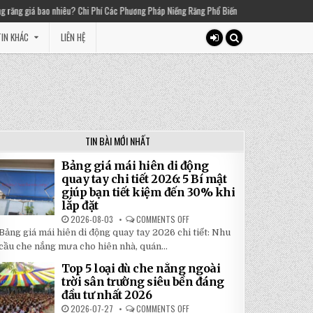
 Chi Phí Các Phương Pháp Niềng Răng Phổ Biến
2025-03-01
Thiền chuông là gì? 
IN KHÁC
LIÊN HỆ
TIN BÀI MỚI NHẤT
Bảng giá mái hiên di động
quay tay chi tiết 2026: 5 Bí mật
giúp bạn tiết kiệm đến 30% khi
lắp đặt
2026-08-03
COMMENTS OFF
ON
BẢNG
Bảng giá mái hiên di động quay tay 2026 chi tiết: Nhu
GIÁ
MÁI
cầu che nắng mưa cho hiên nhà, quán...
HIÊN
DI
Top 5 loại dù che nắng ngoài
ĐỘNG
QUAY
trời sân trường siêu bền đáng
TAY
đầu tư nhất 2026
CHI
TIẾT
2026-07-27
COMMENTS OFF
ON
2026: