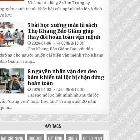
5
Nhà bạt di động 3x3m: Trong kỷ
TẬN
LÝ
GỐC
DO
nguyên cạnh tranh khốc liệt của ngành bán lẻ và dịch
TẠI
NHÀ
NHẬT
vụ lưu...
BẠT
ĐÔNG
DI
ĐỘNG
5 bài học xương máu từ sách
3X3M
Thọ Khang Bảo Giám giúp
LÀ
LỰA
thay đổi hoàn toàn vận mệnh
CHỌN
HOÀN
2026-04-06
COMMENTS OFF
ON
HẢO
5
Thọ Khang Bảo Giám: Báu vật dẫn
CHO
BÀI
GIAN
HỌC
đường cho người muốn cải biến vận mệnh Thọ Khang
HÀNG
XƯƠNG
CỦA
Bảo Giám: Trong...
MÁU
BẠN
TỪ
SÁCH
8 nguyên nhân vận đen đeo
THỌ
bám khiến tài lộc bị chặn đứng
KHANG
BẢO
hoàn toàn
GIÁM
GIÚP
2026-04-03
COMMENTS OFF
ON
THAY
8
Tại sao nỗ lực hết mình nhưng tài lộc
ĐỔI
NGUYÊN
HOÀN
NHÂN
vẫn "đứng yên" hoặc tiêu tán? Trong suốt 20 năm
TOÀN
VẬN
VẬN
quan...
ĐEN
MỆNH
ĐEO
BÁM
KHIẾN
TÀI
MAY TAGS
LỘC
BỊ
CHẶN
BAT CHE NANG
BOC XOP
CAT KINH
CHÚ Ý
CO SO IN AN
ĐỨNG