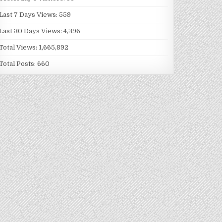
Last 7 Days Views:
559
Last 30 Days Views:
4,396
Total Views:
1,665,892
Total Posts:
660