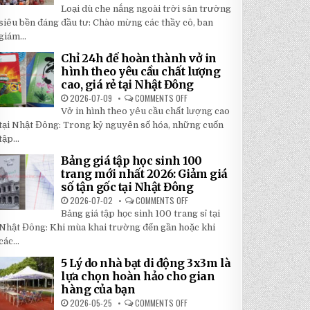
TOP
5
Loại dù che nắng ngoài trời sân trường
5
BÍ
LOẠI
siêu bền đáng đầu tư: Chào mừng các thầy cô, ban
MẬT
DÙ
GIÚP
giám...
CHE
BẠN
NẮNG
TIẾT
NGOÀI
KIỆM
Chỉ 24h để hoàn thành vở in
TRỜI
ĐẾN
hình theo yêu cầu chất lượng
SÂN
30%
TRƯỜNG
KHI
cao, giá rẻ tại Nhật Đông
SIÊU
LẮP
BỀN
2026-07-09
COMMENTS OFF
ĐẶT
ON
ĐÁNG
CHỈ
Vở in hình theo yêu cầu chất lượng cao
ĐẦU
24H
TƯ
ĐỂ
tại Nhật Đông: Trong kỷ nguyên số hóa, những cuốn
NHẤT
HOÀN
2026
tập...
THÀNH
VỞ
IN
Bảng giá tập học sinh 100
HÌNH
trang mới nhất 2026: Giảm giá
THEO
YÊU
số tận gốc tại Nhật Đông
CẦU
CHẤT
2026-07-02
COMMENTS OFF
ON
LƯỢNG
BẢNG
Bảng giá tập học sinh 100 trang sỉ tại
CAO,
GIÁ
GIÁ
TẬP
Nhật Đông: Khi mùa khai trường đến gần hoặc khi
RẺ
HỌC
TẠI
các...
SINH
NHẬT
100
ĐÔNG
TRANG
5 Lý do nhà bạt di động 3x3m là
MỚI
lựa chọn hoàn hảo cho gian
NHẤT
2026:
hàng của bạn
GIẢM
GIÁ
2026-05-25
COMMENTS OFF
ON
SỐ