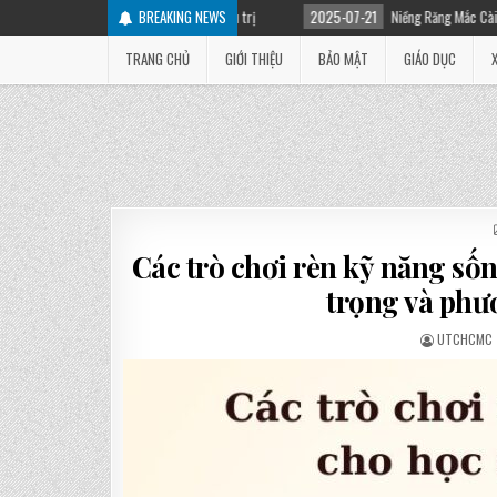
ên nhân và cách điều trị
BREAKING NEWS
2025-07-21
Niềng Răng Mắc Cài Là Gì? Các Loại Mắc C
TRANG CHỦ
GIỚI THIỆU
BẢO MẬT
GIÁO DỤC
Các trò chơi rèn kỹ năng số
trọng và phư
UTCHCMC