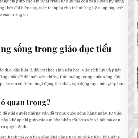
không chỉ giúp các em phát triển tư duy mà còn rèn luyện kỹ năng
g thời đại hiện nay, việc trang bị cho trẻ những kỹ năng này trở
 của tương lai.
ng sống trong giáo dục tiểu
dục, đặc biệt là đối với học sinh tiểu học. Việc tích luỹ và phát
ững chắc để đối mặt với những tình huống trong cuộc sống. Các
úp các em có thêm hoạt động thể chất, vận động tay chân giúp bản
 nó quan trọng?
 để giải quyết những vấn đề trong cuộc sống hàng ngày, từ việc
 này không chỉ giúp các em hòa nhập tốt hơn với xã hội mà còn
 ra quyết định.
thực hành mà còn bao gồm khả năng tư duy phê phán, khả năng