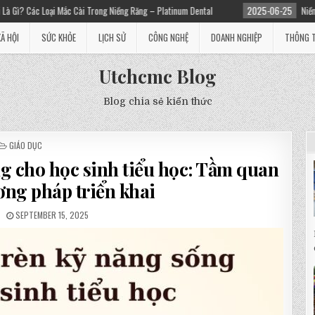
ài Trong Niềng Răng – Platinum Dental
2025-06-25
Niềng răng giá bao nhiêu?
XÃ HỘI
SỨC KHỎE
LỊCH SỬ
CÔNG NGHỆ
DOANH NGHIỆP
THÔNG T
Utchcmc Blog
Blog chia sẻ kiến thức
POSTED
GIÁO DỤC
IN
ng cho học sinh tiểu học: Tầm quan
ơng pháp triển khai
SEPTEMBER 15, 2025