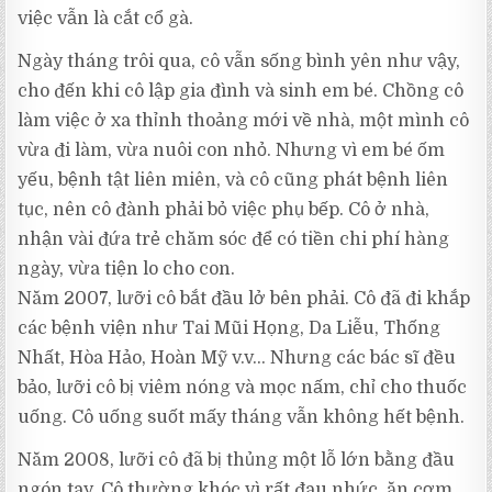
việc vẫn là cắt cổ gà.
Ngày tháng trôi qua, cô vẫn sống bình yên như vậy,
cho đến khi cô lập gia đình và sinh em bé. Chồng cô
làm việc ở xa thỉnh thoảng mới về nhà, một mình cô
vừa đi làm, vừa nuôi con nhỏ. Nhưng vì em bé ốm
yếu, bệnh tật liên miên, và cô cũng phát bệnh liên
tục, nên cô đành phải bỏ việc phụ bếp. Cô ở nhà,
nhận vài đứa trẻ chăm sóc để có tiền chi phí hàng
ngày, vừa tiện lo cho con.
Năm 2007, lưỡi cô bắt đầu lở bên phải. Cô đã đi khắp
các bệnh viện như Tai Mũi Họng, Da Liễu, Thống
Nhất, Hòa Hảo, Hoàn Mỹ v.v… Nhưng các bác sĩ đều
bảo, lưỡi cô bị viêm nóng và mọc nấm, chỉ cho thuốc
uống. Cô uống suốt mấy tháng vẫn không hết bệnh.
Năm 2008, lưỡi cô đã bị thủng một lỗ lớn bằng đầu
ngón tay. Cô thường khóc vì rất đau nhức, ăn cơm