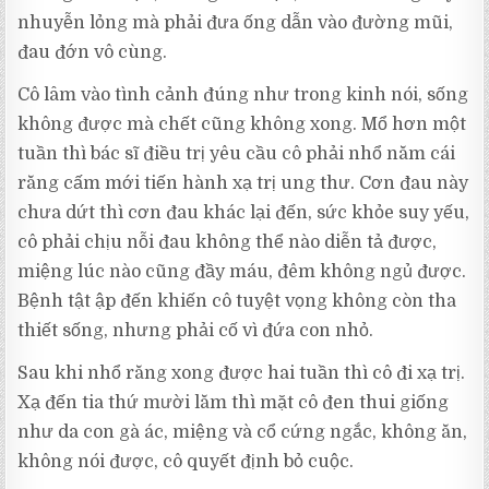
nhuyễn lỏng mà phải đưa ống dẫn vào đường mũi,
đau đớn vô cùng.
Cô lâm vào tình cảnh đúng như trong kinh nói, sống
không được mà chết cũng không xong. Mổ hơn một
tuần thì bác sĩ điều trị yêu cầu cô phải nhổ năm cái
răng cấm mới tiến hành xạ trị ung thư. Cơn đau này
chưa dứt thì cơn đau khác lại đến, sức khỏe suy yếu,
cô phải chịu nỗi đau không thể nào diễn tả được,
miệng lúc nào cũng đầy máu, đêm không ngủ được.
Bệnh tật ập đến khiến cô tuyệt vọng không còn tha
thiết sống, nhưng phải cố vì đứa con nhỏ.
Sau khi nhổ răng xong được hai tuần thì cô đi xạ trị.
Xạ đến tia thứ mười lăm thì mặt cô đen thui giống
như da con gà ác, miệng và cổ cứng ngắc, không ăn,
không nói được, cô quyết định bỏ cuộc.