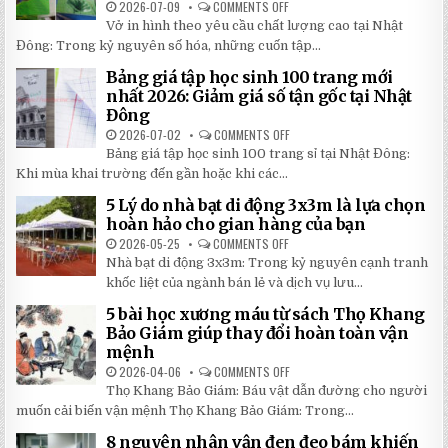
2026-07-09
COMMENTS OFF
ON
30%
SIÊU
CHỈ
KHI
BỀN
Vở in hình theo yêu cầu chất lượng cao tại Nhật
24H
LẮP
ĐÁNG
ĐỂ
ĐẶT
Đông: Trong kỷ nguyên số hóa, những cuốn tập...
ĐẦU
HOÀN
TƯ
THÀNH
NHẤT
Bảng giá tập học sinh 100 trang mới
VỞ
2026
IN
nhất 2026: Giảm giá số tận gốc tại Nhật
HÌNH
Đông
THEO
YÊU
2026-07-02
COMMENTS OFF
ON
CẦU
BẢNG
CHẤT
Bảng giá tập học sinh 100 trang sỉ tại Nhật Đông:
GIÁ
LƯỢNG
TẬP
Khi mùa khai trường đến gần hoặc khi các...
CAO,
HỌC
GIÁ
SINH
RẺ
5 Lý do nhà bạt di động 3x3m là lựa chọn
100
TẠI
TRANG
hoàn hảo cho gian hàng của bạn
NHẬT
MỚI
ĐÔNG
NHẤT
2026-05-25
COMMENTS OFF
ON
2026:
5
Nhà bạt di động 3x3m: Trong kỷ nguyên cạnh tranh
GIẢM
LÝ
GIÁ
DO
khốc liệt của ngành bán lẻ và dịch vụ lưu...
SỐ
NHÀ
TẬN
BẠT
5 bài học xương máu từ sách Thọ Khang
GỐC
DI
TẠI
ĐỘNG
Bảo Giám giúp thay đổi hoàn toàn vận
NHẬT
3X3M
mệnh
ĐÔNG
LÀ
LỰA
2026-04-06
COMMENTS OFF
ON
CHỌN
5
HOÀN
Thọ Khang Bảo Giám: Báu vật dẫn đường cho người
BÀI
HẢO
HỌC
muốn cải biến vận mệnh Thọ Khang Bảo Giám: Trong...
CHO
XƯƠNG
GIAN
MÁU
HÀNG
8 nguyên nhân vận đen đeo bám khiến
TỪ
CỦA