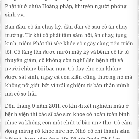
Phật tử ở chùa Hoằng pháp, khuyên người phóng
sinh v.v…
Ban đầu, cô ăn chay kỳ, dần dần về sau cô ăn chay
trường. Từ khi cô phát tâm sám hối, ăn chay, tụng
kinh, niệm Phật thì sức khỏe cô ngày càng tiến triển
tốt. Cô tăng lên được mười mấy ký và bệnh cô từ từ
thuyên giảm, cô không còn nghĩ đến bệnh tật và
người chồng bội bạc nữa. Cô dạy cho con không
được sát sinh, ngay cả con kiến cũng thương nó mà
không nỡ giết, bởi vì trải nghiệm từ bản thân mình
mà cô sợ hãi.
Đến tháng 9 năm 2011, cô khi đi xét nghiệm máu ở
bệnh viện thì bác sĩ báo sức khỏe cô hoàn toàn bình
phục và không còn một chút tế bào ung thư. Cô cảm
động mừng rỡ khóc nức nở. Nhờ cô chí thành sám