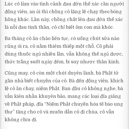
Lúc cô lâm vào tình cảnh đau đớn thể xác cần người
động viên, an ủi thì chồng cô lặng lẽ chạy theo bóng
hồng khác. Lần này, chồng chất lên đau đớn thể xác
là nỗi đau tinh thần, cô chỉ biết ôm con mà khóc.
Ba tháng cô ăn cháo liên tục, có uống chút sữa nào
cũng ói ra, cô nằm thiêm thiếp một chỗ. Cô phải
dùng thuốc ngủ nhiều lần, vẫn không thể ngủ được,
thức trắng suốt ngày đêm, bị suy nhược thần kinh.
Cũng may, cô còn một chút duyên lành, bà Phật tử
gần nhà biết chuyện của cô. Bà đến động viên, khích
lệ cô ăn chay, niệm Phật. Ban đầu cô không nghe, bà
vẫn kiên nhẫn khuyên bảo, mang các loại đĩa giảng
về Phật pháp, đĩa “Niệm Phật chuyển hóa tế bào ung
thư” tặng cho cô và muốn dẫn cô đi chùa, cô vẫn
không chịu đi.