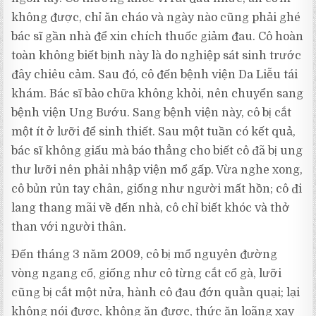
không được, chỉ ăn cháo và ngày nào cũng phải ghé
bác sĩ gần nhà để xin chích thuốc giảm đau. Cô hoàn
toàn không biết bịnh này là do nghiệp sát sinh trước
đây chiêu cảm. Sau đó, cô đến bệnh viện Da Liễu tái
khám. Bác sĩ bảo chữa không khỏi, nên chuyển sang
bệnh viện Ung Bướu. Sang bệnh viện này, cô bị cắt
một ít ở lưỡi để sinh thiết. Sau một tuần có kết quả,
bác sĩ không giấu mà báo thẳng cho biết cô đã bị ung
thư lưỡi nên phải nhập viện mổ gấp. Vừa nghe xong,
cô bủn rủn tay chân, giống như người mất hồn; cô đi
lang thang mãi về đến nhà, cô chỉ biết khóc và thở
than với người thân.
Đến tháng 3 năm 2009, cô bị mổ nguyên đường
vòng ngang cổ, giống như cô từng cắt cổ gà, lưỡi
cũng bị cắt một nửa, hành cô đau đớn quằn quại; lại
không nói được, không ăn được, thức ăn loãng xay