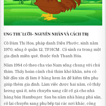
UNG THƯ LƯỠI- NGUYÊN NHÂN VÀ CÁCH TRỊ
Cô Đàm Thị Hoa, pháp danh Diệu Phước, sinh năm
1970, sống ở quận 12, TP.HCM . Cô sinh ra trong một
gia đình miền quê, thuộc tỉnh Thanh Hóa.
Năm 1984 cô theo cha vào Nam sống chung với chú
thím. Thấy hoàn cảnh chú thím khó khăn, nên cô
bắt đầu xin đi làm ở hãng kem ăn để kiếm tiền phụ
giúp thêm gia đình. Làm việc được hai năm, cô thấy
lương quá ít, nên chuyển sang cắt cổ gà cho nhà
hàng bán Hambuger. Sau ba năm nhà hàng phá sản,
cô lại chuyển sang phụ bếp tại các nơi khác, công