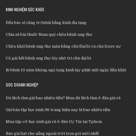
KINH NGHIỆM SỨC KHỎE
Đến bác sĩ cũng trị bệnh bằng kinh địa tạng
Chia sẻ bài thuốc Nam quý chữa bệnh ung thư
Chữa khỏi bệnh ung thư máu bằng chú Đại bi và chú Dược sư
Cô gái hết bệnh ung thư tủy nhờ trì chú đại bi
Bị bệnh 10 năm không ngủ tụng kinh lạy phật một ngày liền khỏi
GÓC DOANH NGHIỆP
Dù lệch tâm giá bao nhiêu tiền? Mua dù lệch tâm ở đâu giá rẻ
Giá bán tập học sinh 96 trang hiện nay là bao nhiêu tiền
Mua tập vở học sinh giá rẻ ở đâu Uy Tín tại Tphcm
Báo giá bạt che nắng ngoài trời trọn gói mới nhất