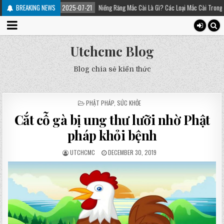
BREAKING NEWS
2025-07-21
Niềng Răng Mắc Cài Là Gì? Các Loại Mắc Cài Trong Niềng Răng – Pl
Utchcmc Blog
Blog chia sẻ kiến thức
POSTED
PHẬT PHÁP
,
SỨC KHỎE
IN
Cắt cỗ gà bị ung thư lưỡi nhờ Phật
pháp khỏi bệnh
UTCHCMC
DECEMBER 30, 2019