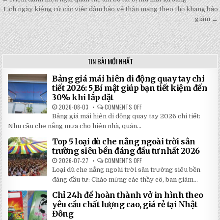
Post
Lịch ngày kiêng cử các việc dâm bảo vệ thân mạng theo thọ khang bảo
navigation
giám →
TIN BÀI MỚI NHẤT
Bảng giá mái hiên di động quay tay chi
tiết 2026: 5 Bí mật giúp bạn tiết kiệm đến
30% khi lắp đặt
2026-08-03
COMMENTS OFF
ON
BẢNG
Bảng giá mái hiên di động quay tay 2026 chi tiết:
GIÁ
MÁI
Nhu cầu che nắng mưa cho hiên nhà, quán...
HIÊN
DI
Top 5 loại dù che nắng ngoài trời sân
ĐỘNG
QUAY
trường siêu bền đáng đầu tư nhất 2026
TAY
CHI
2026-07-27
COMMENTS OFF
ON
TIẾT
TOP
Loại dù che nắng ngoài trời sân trường siêu bền
2026:
5
5
LOẠI
đáng đầu tư: Chào mừng các thầy cô, ban giám...
BÍ
DÙ
MẬT
CHE
Chỉ 24h để hoàn thành vở in hình theo
GIÚP
NẮNG
BẠN
NGOÀI
yêu cầu chất lượng cao, giá rẻ tại Nhật
TIẾT
TRỜI
Đông
KIỆM
SÂN
ĐẾN
TRƯỜNG