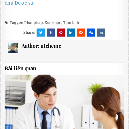
chú Dược sư
Tagged
Phat phap
,
Suc khoe
,
Tam linh
Share:
Author:
utchcmc
Bài liên quan