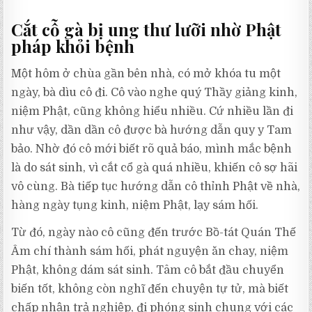
Cắt cỗ gà bị ung thư lưỡi nhờ Phật
pháp khỏi bệnh
Một hôm ở chùa gần bên nhà, có mở khóa tu một
ngày, bà dìu cô đi. Cô vào nghe quý Thầy giảng kinh,
niệm Phật, cũng không hiểu nhiều. Cứ nhiều lần đi
như vậy, dần dần cô được bà hướng dẫn quy y Tam
bảo. Nhờ đó cô mới biết rõ quả báo, mình mắc bệnh
là do sát sinh, vì cắt cổ gà quá nhiều, khiến cô sợ hãi
vô cùng. Bà tiếp tục hướng dẫn cô thỉnh Phật về nhà,
hàng ngày tụng kinh, niệm Phật, lạy sám hối.
Từ đó, ngày nào cô cũng đến trước Bồ-tát Quán Thế
Âm chí thành sám hối, phát nguyện ăn chay, niệm
Phật, không dám sát sinh. Tâm cô bắt đầu chuyển
biến tốt, không còn nghĩ đến chuyện tự tử, mà biết
chấp nhận trả nghiệp, đi phóng sinh chung với các