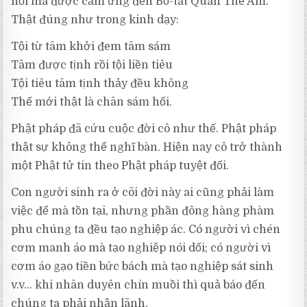
hối mà được cảm ứng đến Bồ-tát Quán Thế Âm.
Thật đúng như trong kinh dạy:
Tội từ tâm khởi đem tâm sám
Tâm được tịnh rồi tội liền tiêu
Tội tiêu tâm tịnh thảy đều không
Thế mới thật là chân sám hối.
Phật pháp đã cứu cuộc đời cô như thế. Phật pháp
thật sự không thể nghĩ bàn. Hiện nay cô trở thành
một Phật tử tin theo Phật pháp tuyệt đối.
Con người sinh ra ở cõi đời này ai cũng phải làm
việc để mà tồn tại, nhưng phần đông hàng phàm
phu chúng ta đều tạo nghiệp ác. Có người vì chén
cơm manh áo mà tạo nghiệp nói dối; có người vì
cơm áo gạo tiền bức bách mà tạo nghiệp sát sinh
v.v… khi nhân duyên chín muồi thì quả báo đến
chúng ta phải nhận lãnh.