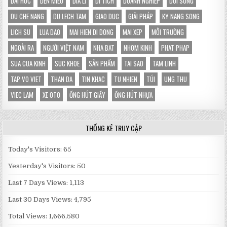
DAI HOC
DEN MIEU
DIA LI
DI TICH
DOANH NGHIEP
DOI SONG
DU CHE NANG
DU LECH TAM
GIAO DUC
GIẢI PHÁP
KY NANG SONG
LICH SU
LUA DAO
MAI HIEN DI DONG
MAI XEP
MÔI TRƯỜNG
NGOÀI RA
NGƯỜI VIỆT NAM
NHA BAT
NHOM KINH
PHAT PHAP
SUA CUA KINH
SUC KHOE
SẢN PHẨM
TAI SAO
TAM LINH
TAP VO VIET
THAN DA
TIN KHAC
TU NHIEN
TÚI
UNG THU
VIEC LAM
XE OTO
ỐNG HÚT GIẤY
ỐNG HÚT NHỰA
THỐNG KÊ TRUY CẬP
Today's Visitors:
65
Yesterday's Visitors:
50
Last 7 Days Views:
1,113
Last 30 Days Views:
4,795
Total Views:
1,666,580