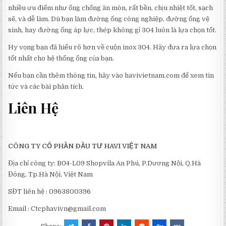
nhiều ưu điểm như ống chống ăn mòn, rất bền, chịu nhiệt tốt, sạch
sẽ, và dễ làm. Dù bạn làm đường ống công nghiệp, đường ống vệ
sinh, hay đường ống áp lực, thép không gỉ 304 luôn là lựa chọn tốt.
Hy vọng bạn đã hiểu rõ hơn về cuộn inox 304. Hãy đưa ra lựa chọn
tốt nhất cho hệ thống ống của bạn.
Nếu bạn cần thêm thông tin, hãy vào havivietnam.com để xem tin
tức và các bài phân tích.
Liên Hệ
CÔNG TY CỔ PHẦN ĐẦU TƯ HAVI VIỆT NAM
Địa chỉ công ty: B04-L09 Shopvila An Phú, P.Dương Nội, Q.Hà
Đông, Tp.Hà Nội, Việt Nam
SĐT liên hệ : 0963800396
Email :
Ctcphavivn@gmail.com