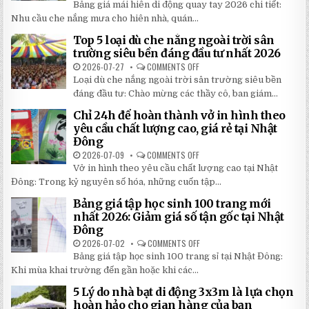
Bảng giá mái hiên di động quay tay 2026 chi tiết:
GIÁ
MÁI
Nhu cầu che nắng mưa cho hiên nhà, quán...
HIÊN
DI
Top 5 loại dù che nắng ngoài trời sân
ĐỘNG
QUAY
trường siêu bền đáng đầu tư nhất 2026
TAY
CHI
2026-07-27
COMMENTS OFF
ON
TIẾT
TOP
Loại dù che nắng ngoài trời sân trường siêu bền
2026:
5
5
LOẠI
đáng đầu tư: Chào mừng các thầy cô, ban giám...
BÍ
DÙ
MẬT
CHE
Chỉ 24h để hoàn thành vở in hình theo
GIÚP
NẮNG
BẠN
NGOÀI
yêu cầu chất lượng cao, giá rẻ tại Nhật
TIẾT
TRỜI
Đông
KIỆM
SÂN
ĐẾN
TRƯỜNG
2026-07-09
COMMENTS OFF
ON
30%
SIÊU
CHỈ
KHI
BỀN
Vở in hình theo yêu cầu chất lượng cao tại Nhật
24H
LẮP
ĐÁNG
ĐỂ
ĐẶT
Đông: Trong kỷ nguyên số hóa, những cuốn tập...
ĐẦU
HOÀN
TƯ
THÀNH
NHẤT
Bảng giá tập học sinh 100 trang mới
VỞ
2026
IN
nhất 2026: Giảm giá số tận gốc tại Nhật
HÌNH
Đông
THEO
YÊU
2026-07-02
COMMENTS OFF
ON
CẦU
BẢNG
CHẤT
Bảng giá tập học sinh 100 trang sỉ tại Nhật Đông:
GIÁ
LƯỢNG
TẬP
Khi mùa khai trường đến gần hoặc khi các...
CAO,
HỌC
GIÁ
SINH
RẺ
5 Lý do nhà bạt di động 3x3m là lựa chọn
100
TẠI
TRANG
hoàn hảo cho gian hàng của bạn
NHẬT