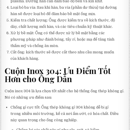
plasma. Đường hàn cần đảm bảo độ bền và kín khít.
Loại bỏ ba via: Sau khi hàn, ba via (phần dư thừa) tại đường
hàn sẽ được loại bỏ để đảm bảo bề mặt ống mịn.
Kiểm tra chất lượng: Ống được kiểm tra về kích thước, độ
dày, chất lượng mối hàn, và các tiêu chuẩn kỹ thuật khác.
Xử lý bề mặt: Ống có thể được xử lý bề mặt bằng các
phương pháp như đánh bóng, tẩy rỉ, hoặc mạ để tăng tính
thẩm mỹ và chống ăn mòn.
Cắt ống: kích thước sẽ được cắt theo nhu cầu mong muốn
của khách hàng.
Cuộn Inox 304: Ưu Điểm Tốt
Hơn cho Ống Dẫn
Cuộn inox 304 là lựa chọn tốt nhất cho hệ thống ống thép không gỉ.
Nó có những ưu điểm sau:
Chống gỉ cực tốt: Ống thép không gỉ 304 không dễ bị gỉ
trong nhiều môi trường, kể cả nơi ẩm ướt, có hóa chất. Điều
này quan trọng cho ống công nghiệp.
Chống lại các chất gây gỉ như clo, axit, và kiềm.