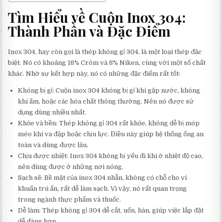
Tìm Hiểu về Cuộn Inox 304:
Thành Phần và Đặc Điểm
Inox 304, hay còn gọi là thép không gỉ 304, là một loại thép đặc
biệt. Nó có khoảng 18% Crôm và 8% Niken, cùng với một số chất
khác. Nhờ sự kết hợp này, nó có những đặc điểm rất tốt:
Không bị gỉ: Cuộn inox 304 không bị gỉ khi gặp nước, không
khí ẩm, hoặc các hóa chất thông thường. Nên nó được sử
dụng dùng nhiều nhất.
Khỏe và bền: Thép không gỉ 304 rất khỏe, không dễ bị móp
méo khi va đập hoặc chịu lực. Điều này giúp hệ thống ống an
toàn và dùng được lâu.
Chịu được nhiệt: Inox 304 không bị yếu đi khi ở nhiệt độ cao,
nên dùng được ở những nơi nóng.
Sạch sẽ: Bề mặt của inox 304 nhẵn, không có chỗ cho vi
khuẩn trú ẩn, rất dễ làm sạch. Vì vậy, nó rất quan trọng
trong ngành thực phẩm và thuốc.
Dễ làm: Thép không gỉ 304 dễ cắt, uốn, hàn, giúp việc lắp đặt
dễ dàng hơn.