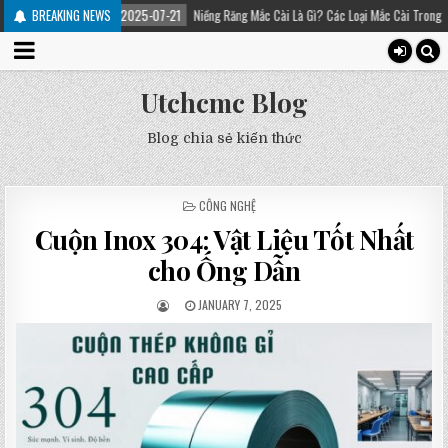
BREAKING NEWS
2025-07-21
Niềng Răng Mắc Cài Là Gì? Các Loại Mắc Cài Trong Niềng Răng – Pla
Utchcmc Blog
Blog chia sẻ kiến thức
POSTED
CÔNG NGHỆ
IN
Cuộn Inox 304: Vật Liệu Tốt Nhất
cho Ống Dẫn
JANUARY 7, 2025