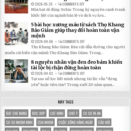
MỚI
ĐÔNG
NHẤT
2026-05-25
COMMENTS OFF
ON
2026:
5
Nhà bạt di động 3x3m: Trong kỷ nguyên cạnh tranh
GIẢM
LÝ
GIÁ
DO
khốc liệt của ngành bán lẻ và dịch vụ lưu...
SỐ
NHÀ
TẬN
BẠT
5 bài học xương máu từ sách Thọ Khang
GỐC
DI
TẠI
ĐỘNG
Bảo Giám giúp thay đổi hoàn toàn vận
NHẬT
3X3M
mệnh
ĐÔNG
LÀ
LỰA
2026-04-06
COMMENTS OFF
ON
CHỌN
5
HOÀN
Thọ Khang Bảo Giám: Báu vật dẫn đường cho người
BÀI
HẢO
HỌC
muốn cải biến vận mệnh Thọ Khang Bảo Giám: Trong...
CHO
XƯƠNG
GIAN
MÁU
HÀNG
8 nguyên nhân vận đen đeo bám khiến
TỪ
CỦA
SÁCH
tài lộc bị chặn đứng hoàn toàn
BẠN
THỌ
KHANG
2026-04-03
COMMENTS OFF
ON
BẢO
8
Tại sao nỗ lực hết mình nhưng tài lộc vẫn "đứng
GIÁM
NGUYÊN
GIÚP
NHÂN
yên" hoặc tiêu tán? Trong suốt 20 năm quan...
THAY
VẬN
ĐỔI
ĐEN
HOÀN
ĐEO
TOÀN
BÁM
MAY TAGS
VẬN
KHIẾN
MỆNH
TÀI
LỘC
BỊ
BAT CHE NANG
BOC XOP
CAT KINH
CHÚ Ý
CO SO IN AN
CHẶN
ĐỨNG
CO SO NHOM KINH
CUA NHOM
CUỘC SỐNG HÀNG NGÀY
CÂU HỎI
HOÀN
TOÀN