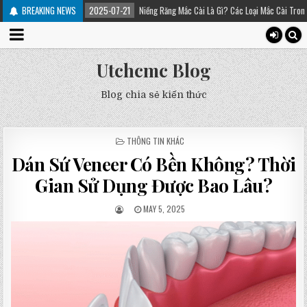
BREAKING NEWS
2025-07-21
Niềng Răng Mắc Cài Là Gì? Các Loại Mắc Cài Trong Niềng Răng – Pla
Utchcmc Blog
Blog chia sẻ kiến thức
POSTED
THÔNG TIN KHÁC
IN
Dán Sứ Veneer Có Bền Không? Thời
Gian Sử Dụng Được Bao Lâu?
MAY 5, 2025