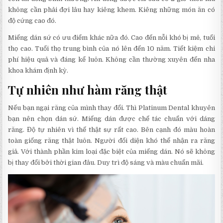
không cần phải đợi lâu hay kiêng khem. Kiêng những món ăn có
độ cứng cao đó.
Miếng dán sứ có ưu điểm khác nữa đó. Cao đến nỗi khó bị mẻ, tuổi
thọ cao. Tuổi thọ trung bình của nó lên đến 10 năm. Tiết kiệm chi
phí hiệu quả và đáng kể luôn. Không cần thường xuyên đến nha
khoa khám định kỳ.
Tự nhiên như hàm răng thật
Nếu bạn ngại răng của mình thay đổi. Thì Platinum Dental khuyên
bạn nên chọn dán sứ. Miếng dán được chế tác chuẩn với dáng
răng. Độ tự nhiên vì thế thật sự rất cao. Bên cạnh đó màu hoàn
toàn giống răng thật luôn. Người đối diện khó thể nhận ra răng
giả. Với thành phần kim loại đặc biệt của miếng dán. Nó sẽ không
bị thay đổi bởi thời gian đâu. Duy trì độ sáng và màu chuẩn mãi.