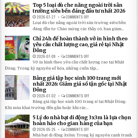
DI
Top 5 loại dù che nắng ngoài trời sân
ĐỘNG
QUAY
trường siêu bền đáng đầu tư nhất 2026
TAY
CHI
2026-07-27
COMMENTS OFF
ON
TIẾT
TOP
Loại dù che nắng ngoài trời sân trường siêu bền
2026:
5
5
LOẠI
đáng đầu tư: Chào mừng các thầy cô, ban giám...
BÍ
DÙ
MẬT
CHE
Chỉ 24h để hoàn thành vở in hình theo
GIÚP
NẮNG
BẠN
NGOÀI
yêu cầu chất lượng cao, giá rẻ tại Nhật
TIẾT
TRỜI
Đông
KIỆM
SÂN
ĐẾN
TRƯỜNG
2026-07-09
COMMENTS OFF
ON
30%
SIÊU
CHỈ
KHI
BỀN
Vở in hình theo yêu cầu chất lượng cao tại Nhật
24H
LẮP
ĐÁNG
ĐỂ
ĐẶT
Đông: Trong kỷ nguyên số hóa, những cuốn tập...
ĐẦU
HOÀN
TƯ
THÀNH
NHẤT
Bảng giá tập học sinh 100 trang mới
VỞ
2026
IN
nhất 2026: Giảm giá số tận gốc tại Nhật
HÌNH
Đông
THEO
YÊU
2026-07-02
COMMENTS OFF
ON
CẦU
BẢNG
CHẤT
Bảng giá tập học sinh 100 trang sỉ tại Nhật Đông:
GIÁ
LƯỢNG
TẬP
Khi mùa khai trường đến gần hoặc khi các...
CAO,
HỌC
GIÁ
SINH
RẺ
5 Lý do nhà bạt di động 3x3m là lựa chọn
100
TẠI
TRANG
hoàn hảo cho gian hàng của bạn
NHẬT
MỚI
ĐÔNG
NHẤT
2026-05-25
COMMENTS OFF
ON
2026:
5
Nhà bạt di động 3x3m: Trong kỷ nguyên cạnh tranh
GIẢM
LÝ