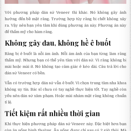
Với phương pháp dán sứ Veneer thì khác. Nó không gây ảnh
hưởng đến bề mặt răng. Trường hợp tủy răng bị chết không xảy
ra. Vậy nên bạn yên tâm khi dùng phương án này. Phương án này
để thẩm mỹ cho hàm răng.
Không gây đau, không hề ê buốt
Răng bị ê buốt là nỗi ám ảnh. Nỗi ám ảnh của bạn từng làm răng
thẩm mỹ. Nhưng bạn có thể yên tâm với dán sứ. Vì răng không bị
mài hoặc mài ít. Nó không tạo cảm giác ê kéo dài. Câu trả lời cho
dán sứ Veneer có bền.
Vẫn có trường hợp dán sứ vẫn ê buốt. Vì chọn trung tâm nha khoa
không uy tín. Bác sĩ chưa có tay nghề thực hiện tốt. Tay nghề còn
yếu nên dán sứ xâm phạm. Hoặc mài nhám mặt răng không chuẩn
tỉ lệ.
Tiết kiệm rất nhiều thời gian
Khi thực hiện phương pháp dán sứ Veneer này. Đặc biệt hơn bạn
còn ăn uống bình thường. Ăn uống được chỉ sau có 2 giờ thôi. Mà