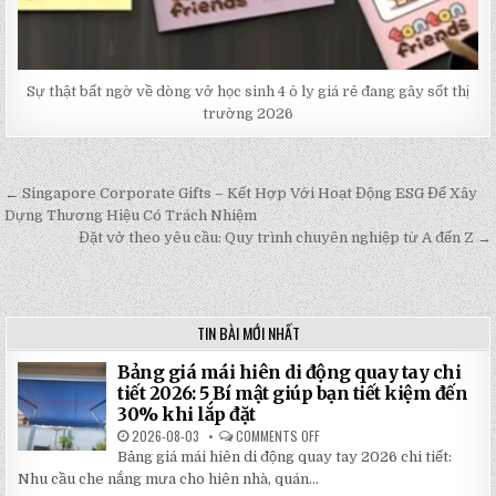
Sự thật bất ngờ về dòng vở học sinh 4 ô ly giá rẻ đang gây sốt thị
trường 2026
← Singapore Corporate Gifts – Kết Hợp Với Hoạt Động ESG Để Xây
Post
Dựng Thương Hiệu Có Trách Nhiệm
navigation
Đặt vở theo yêu cầu: Quy trình chuyên nghiệp từ A đến Z →
TIN BÀI MỚI NHẤT
Bảng giá mái hiên di động quay tay chi
tiết 2026: 5 Bí mật giúp bạn tiết kiệm đến
30% khi lắp đặt
2026-08-03
COMMENTS OFF
ON
BẢNG
Bảng giá mái hiên di động quay tay 2026 chi tiết:
GIÁ
MÁI
Nhu cầu che nắng mưa cho hiên nhà, quán...
HIÊN