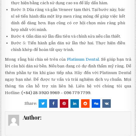
thực hiện bằng cách sử dụng cao su để lấy dấu hàm.
Bước 3: Dũa răng và gắn Veneer tạm thời. Tại bước này, bác
sĩ sẽ tiến hành dũa một lớp men răng mỏng để giúp việc kết
dính dễ dàng hơn. Bạn cũng có cơ hội chọn màu răng phù
hợp nhất với mình.
Bước 4: Gắn dán sứ lần đầu tiên và chỉnh sửa nếu cần thiết.
Bước 5: Tiến hành gắn dán sứ lần thứ hai. Thực hiện điều
chỉnh khớp để hoàn tất quy trình.
Mong rằng bài chia sẻ trên của
Platinum Dental
. Sẽ giúp bạn trả
lời câu hỏi dán sứ bền. Nếu bạn đang có dự định thẩm mỹ răng. Để
thêm phần tự tin khi giao tiếp nha. Hãy đến với Platinum Dental
ngay bạn nhé. Để được tư vấn và trải nghiệm dịch vụ chuẩn. Mọi
thông tin cần hỗ trợ xin liên hệ. Liên hệ với chúng tôi qua
Hotline:
(+84) 28 3920 9969 – 096 779 7799
.
Share:
Author: