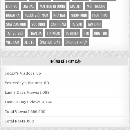
LICH SU
LUA DAO
MAI HIEN DI DONG
MAI XEP
MÔI TRƯỜNG
NGOÀI RA
NGƯỜI VIỆT NAM
NHA BAT
NHOM KINH
PHAT PHAP
SUA CUA KINH
SUC KHOE
SẢN PHẨM
TAI SAO
TAM LINH
TAP VO VIET
THAN DA
TIN KHAC
TU NHIEN
TÚI
UNG THU
VIEC LAM
XE OTO
ỐNG HÚT GIẤY
ỐNG HÚT NHỰA
THỐNG KÊ TRUY CẬP
Today's Visitors:
56
Yesterday's Visitors:
50
Last 7 Days Views:
1,083
Last 30 Days Views:
4,765
Total Views:
1,666,550
Total Posts:
660