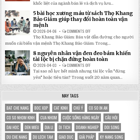
GIÁ
DO
khốc liệt của ngành bán lẻ và dịch vụ lưu...
SỐ
NHÀ
TẬN
BẠT
5 bài học xương máu từ sách Thọ Khang
GỐC
DI
TẠI
ĐỘNG
Bảo Giám giúp thay đổi hoàn toàn vận
NHẬT
3X3M
mệnh
ĐÔNG
LÀ
LỰA
2026-04-06
COMMENTS OFF
ON
CHỌN
5
HOÀN
Thọ Khang Bảo Giám: Báu vật dẫn đường cho người
BÀI
HẢO
HỌC
muốn cải biến vận mệnh Thọ Khang Bảo Giám: Trong...
CHO
XƯƠNG
GIAN
MÁU
HÀNG
8 nguyên nhân vận đen đeo bám khiến
TỪ
CỦA
SÁCH
tài lộc bị chặn đứng hoàn toàn
BẠN
THỌ
KHANG
2026-04-03
COMMENTS OFF
ON
BẢO
8
Tại sao nỗ lực hết mình nhưng tài lộc vẫn "đứng
GIÁM
NGUYÊN
GIÚP
NHÂN
yên" hoặc tiêu tán? Trong suốt 20 năm quan...
THAY
VẬN
ĐỔI
ĐEN
HOÀN
ĐEO
TOÀN
BÁM
MAY TAGS
VẬN
KHIẾN
MỆNH
TÀI
LỘC
BỊ
BAT CHE NANG
BOC XOP
CAT KINH
CHÚ Ý
CO SO IN AN
CHẶN
ĐỨNG
CO SO NHOM KINH
CUA NHOM
CUỘC SỐNG HÀNG NGÀY
CÂU HỎI
HOÀN
TOÀN
DAI HOC
DEN MIEU
DIA LI
DI TICH
DOANH NGHIEP
DOI SONG
DU CHE NANG
DU LECH TAM
GIAO DUC
GIẢI PHÁP
KY NANG SONG