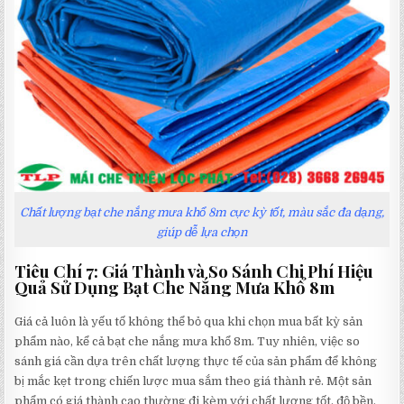
Chất lượng bạt che nắng mưa khổ 8m cực kỳ tốt, màu sắc đa dạng,
giúp dễ lựa chọn
Tiêu Chí 7: Giá Thành và So Sánh Chi Phí Hiệu
Quả Sử Dụng Bạt Che Nắng Mưa Khổ 8m
Giá cả luôn là yếu tố không thể bỏ qua khi chọn mua bất kỳ sản
phẩm nào, kể cả bạt che nắng mưa khổ 8m. Tuy nhiên, việc so
sánh giá cần dựa trên chất lượng thực tế của sản phẩm để không
bị mắc kẹt trong chiến lược mua sắm theo giá thành rẻ. Một sản
phẩm có giá thành cao thường đi kèm với chất lượng tốt, độ bền,