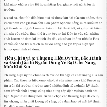
khả năng chống chịu tốt hơn những loại giá rẻ trôi nổi trên thị
trường.
Ngoài ra, cần tính đến hiệu quả sử dụng lâu dài của sản phẩm, thay
vì chỉ nhìn vào giá ban đầu. Sản phẩm bạt che nắng mưa khổ 8m có
giá thành hợp lý, đi kèm các tiêu chí kỹ thuật tốt, sẽ giúp tiết kiệm
chi phí sửa chữa, thay thế trong tương lai. Đầu tư vào sản phẩm
chất lượng sẽ đem lại lợi ích lâu dài, giúp bạn không phải lo lắng
về vấn đề bảo trì, sửa chữa, từ đó nâng cao giá trị và hiệu quả
trong quá trình sử dụng.
Tiêu Chí 8 và 9: Thương Hiệu Uy Tín, Bảo Hành
và Đánh Giá từ Người Dùng Về Bạt Che Nắng
Mưa Khổ 8m
Thương hiệu uy tín chính là thước đo tin cậy và chất lượng của sản
phẩm. Các thương hiệu cung cấp bạt che nắng mưa khổ 8m có uy
tín trên thị trường thường xuyên kiểm định tiêu chuẩn kỹ thuật,
cam kết về chất lượng, cũng như cung cấp dịch vụ bảo hành dài
hạn. Người tiêu dùng nên ưu tiên chọn các thương hiệu đã có uy
tín, chứng nhận chất lượng rõ ràng, vừa đảm bảo về mặt kỹ thuật
lẫn dịch vụ sau bán hàng.