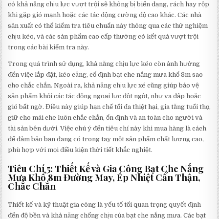
có khả năng chịu lực vượt trội sẽ không bị biến dạng, rách hay rộp
khi gặp gió mạnh hoặc các tác động cường độ cao khác. Các nhà
sản xuất có thể kiểm tra tiêu chuẩn này thông qua các thử nghiệm
chịu kéo, và các sản phẩm cao cấp thường có kết quả vượt trội
trong các bài kiểm tra này.
Trong quá trình sử dụng, khả năng chịu lực kéo còn ảnh hưởng
đến việc lắp đặt, kéo căng, cố định bạt che nắng mưa khổ 8m sao
cho chắc chắn. Ngoài ra, khả năng chịu lực xé cũng giúp bảo vệ
sản phẩm khỏi các tác động ngoại lực đột ngột, như va đập hoặc
gió bất ngờ. Điều này giúp hạn chế tối đa thiệt hại, gia tăng tuổi thọ,
giữ cho mái che luôn chắc chắn, ổn định và an toàn cho người và
tài sản bên dưới. Việc chú ý đến tiêu chí này khi mua hàng là cách
để đảm bảo bạn đang có trong tay một sản phẩm chất lượng cao,
phù hợp với mọi điều kiện thời tiết khắc nghiệt.
Tiêu Chí 5: Thiết Kế và Gia Công Bạt Che Nắng
Mưa Khổ 8m Đường May, Ép Nhiệt Cẩn Thận,
Chắc Chắn
Thiết kế và kỹ thuật gia công là yếu tố tối quan trọng quyết định
đến độ bền và khả năng chống chịu của bạt che nắng mưa. Các bạt