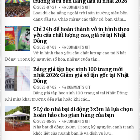
trường siêu bền đáng đầu tư nhất 2026
TAY
CHI
2026-07-27
COMMENTS OFF
ON
TIẾT
TOP
Loại dù che nắng ngoài trời sân trường siêu bền
2026:
5
5
LOẠI
đáng đầu tư: Chào mừng các thầy cô, ban giám...
BÍ
DÙ
MẬT
CHE
Chỉ 24h để hoàn thành vở in hình theo
GIÚP
NẮNG
BẠN
NGOÀI
yêu cầu chất lượng cao, giá rẻ tại Nhật
TIẾT
TRỜI
Đông
KIỆM
SÂN
ĐẾN
TRƯỜNG
2026-07-09
COMMENTS OFF
ON
30%
SIÊU
CHỈ
KHI
BỀN
Vở in hình theo yêu cầu chất lượng cao tại Nhật
24H
LẮP
ĐÁNG
ĐỂ
ĐẶT
Đông: Trong kỷ nguyên số hóa, những cuốn tập...
ĐẦU
HOÀN
TƯ
THÀNH
NHẤT
Bảng giá tập học sinh 100 trang mới
VỞ
2026
IN
nhất 2026: Giảm giá số tận gốc tại Nhật
HÌNH
Đông
THEO
YÊU
2026-07-02
COMMENTS OFF
ON
CẦU
BẢNG
CHẤT
Bảng giá tập học sinh 100 trang sỉ tại Nhật Đông:
GIÁ
LƯỢNG
TẬP
Khi mùa khai trường đến gần hoặc khi các...
CAO,
HỌC
GIÁ
SINH
RẺ
5 Lý do nhà bạt di động 3x3m là lựa chọn
100
TẠI
TRANG
hoàn hảo cho gian hàng của bạn
NHẬT
MỚI
ĐÔNG
NHẤT
2026-05-25
COMMENTS OFF
ON
2026:
5
Nhà bạt di động 3x3m: Trong kỷ nguyên cạnh tranh
GIẢM
LÝ
GIÁ
DO
khốc liệt của ngành bán lẻ và dịch vụ lưu...
SỐ
NHÀ
TẬN
BẠT