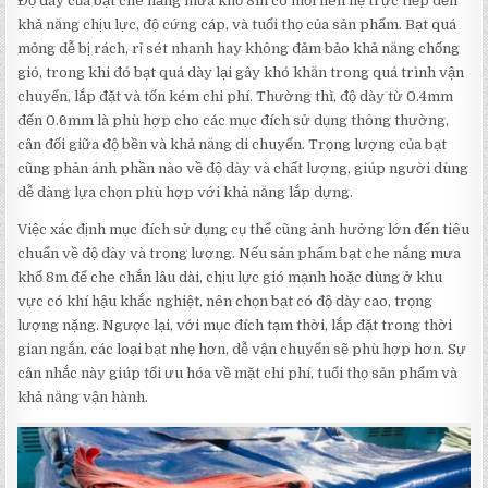
Độ dày của bạt che nắng mưa khổ 8m có mối liên hệ trực tiếp đến
khả năng chịu lực, độ cứng cáp, và tuổi thọ của sản phẩm. Bạt quá
mỏng dễ bị rách, rỉ sét nhanh hay không đảm bảo khả năng chống
gió, trong khi đó bạt quá dày lại gây khó khăn trong quá trình vận
chuyển, lắp đặt và tốn kém chi phí. Thường thì, độ dày từ 0.4mm
đến 0.6mm là phù hợp cho các mục đích sử dụng thông thường,
cân đối giữa độ bền và khả năng di chuyển. Trọng lượng của bạt
cũng phản ánh phần nào về độ dày và chất lượng, giúp người dùng
dễ dàng lựa chọn phù hợp với khả năng lắp dựng.
Việc xác định mục đích sử dụng cụ thể cũng ảnh hưởng lớn đến tiêu
chuẩn về độ dày và trọng lượng. Nếu sản phẩm bạt che nắng mưa
khổ 8m để che chắn lâu dài, chịu lực gió mạnh hoặc dùng ở khu
vực có khí hậu khắc nghiệt, nên chọn bạt có độ dày cao, trọng
lượng nặng. Ngược lại, với mục đích tạm thời, lắp đặt trong thời
gian ngắn, các loại bạt nhẹ hơn, dễ vận chuyển sẽ phù hợp hơn. Sự
cân nhắc này giúp tối ưu hóa về mặt chi phí, tuổi thọ sản phẩm và
khả năng vận hành.