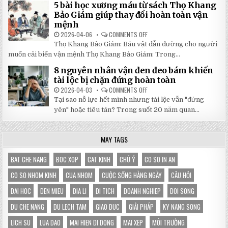
5 bài học xương máu từ sách Thọ Khang
GỐC
DI
TẠI
ĐỘNG
Bảo Giám giúp thay đổi hoàn toàn vận
NHẬT
3X3M
mệnh
ĐÔNG
LÀ
LỰA
2026-04-06
COMMENTS OFF
ON
CHỌN
5
HOÀN
Thọ Khang Bảo Giám: Báu vật dẫn đường cho người
BÀI
HẢO
HỌC
muốn cải biến vận mệnh Thọ Khang Bảo Giám: Trong...
CHO
XƯƠNG
GIAN
MÁU
HÀNG
8 nguyên nhân vận đen đeo bám khiến
TỪ
CỦA
SÁCH
tài lộc bị chặn đứng hoàn toàn
BẠN
THỌ
KHANG
2026-04-03
COMMENTS OFF
ON
BẢO
8
Tại sao nỗ lực hết mình nhưng tài lộc vẫn "đứng
GIÁM
NGUYÊN
GIÚP
NHÂN
yên" hoặc tiêu tán? Trong suốt 20 năm quan...
THAY
VẬN
ĐỔI
ĐEN
HOÀN
ĐEO
TOÀN
BÁM
MAY TAGS
VẬN
KHIẾN
MỆNH
TÀI
LỘC
BỊ
BAT CHE NANG
BOC XOP
CAT KINH
CHÚ Ý
CO SO IN AN
CHẶN
ĐỨNG
CO SO NHOM KINH
CUA NHOM
CUỘC SỐNG HÀNG NGÀY
CÂU HỎI
HOÀN
TOÀN
DAI HOC
DEN MIEU
DIA LI
DI TICH
DOANH NGHIEP
DOI SONG
DU CHE NANG
DU LECH TAM
GIAO DUC
GIẢI PHÁP
KY NANG SONG
LICH SU
LUA DAO
MAI HIEN DI DONG
MAI XEP
MÔI TRƯỜNG