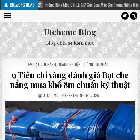
Niềng Răng Mắc Cài Là Gì? Các Loại Mắc Cài Trong Niềng Răng – Platinum Dental
BREAKING NEWS
Utchcmc Blog
Blog chia sẻ kiến thức
POSTED
BẠT CHE NẮNG
,
DOANH NGHIỆP
,
THÔNG TIN KHÁC
IN
9 Tiêu chí vàng đánh giá Bạt che
nắng mưa khổ 8m chuẩn kỹ thuật
UTCHCMC
SEPTEMBER 19, 2025