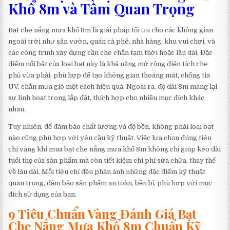
Khổ 8m và Tầm Quan Trọng
Bạt che nắng mưa khổ 8m là giải pháp tối ưu cho các không gian
ngoài trời như sân vườn, quán cà phê, nhà hàng, khu vui chơi, và
các công trình xây dựng cần che chắn tạm thời hoặc lâu dài. Đặc
điểm nổi bật của loại bạt này là khả năng mở rộng diện tích che
phủ vừa phải, phù hợp để tạo không gian thoáng mát, chống tia
UV, chắn mưa gió một cách hiệu quả. Ngoài ra, độ dài 8m mang lại
sự linh hoạt trong lắp đặt, thích hợp cho nhiều mục đích khác
nhau.
Tuy nhiên, để đảm bảo chất lượng và độ bền, không phải loại bạt
nào cũng phù hợp với yêu cầu kỹ thuật. Việc lựa chọn đúng tiêu
chí vàng khi mua bạt che nắng mưa khổ 8m không chỉ giúp kéo dài
tuổi thọ của sản phẩm mà còn tiết kiệm chi phí sửa chữa, thay thế
về lâu dài. Mỗi tiêu chí đều phản ánh những đặc điểm kỹ thuật
quan trọng, đảm bảo sản phẩm an toàn, bền bỉ, phù hợp với mục
đích sử dụng của bạn.
9 Tiêu Chuẩn Vàng Đánh Giá Bạt
Che Nắng Mưa Khổ 8m Chuẩn Kỹ