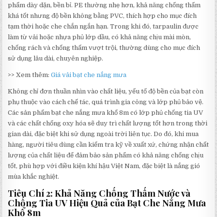
phẩm dày dặn, bền bỉ. PE thường nhẹ hơn, khả năng chống thấm
khá tốt nhưng độ bền không bằng PVC, thích hợp cho mục đích
tạm thời hoặc che chắn ngắn hạn. Trong khi đó, tarpaulin được
làm từ vải hoặc nhựa phủ lớp dầu, có khả năng chịu mài mòn,
chống rách và chống thấm vượt trội, thường dùng cho mục đích
sử dụng lâu dài, chuyên nghiệp.
>> Xem thêm:
Giá vải bạt che nắng mưa
Không chỉ đơn thuần nhìn vào chất liệu, yếu tố độ bền của bạt còn
phụ thuộc vào cách chế tác, quá trình gia công và lớp phủ bảo vệ.
Các sản phẩm bạt che nắng mưa khổ 8m có lớp phủ chống tia UV
và các chất chống oxy hóa sẽ duy trì chất lượng tốt hơn trong thời
gian dài, đặc biệt khi sử dụng ngoài trời liên tục. Do đó, khi mua
hàng, người tiêu dùng cần kiểm tra kỹ về xuất xứ, chứng nhận chất
lượng của chất liệu để đảm bảo sản phẩm có khả năng chống chịu
tốt, phù hợp với điều kiện khí hậu Việt Nam, đặc biệt là nắng gió
mùa khắc nghiệt.
Tiêu Chí 2: Khả Năng Chống Thấm Nước và
Chống Tia UV Hiệu Quả của Bạt Che Nắng Mưa
Khổ 8m