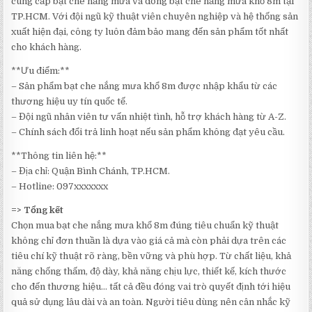
cung cấp bạt che nắng mưa và dòng bạt che nắng mưa khổ 8m tại
TP.HCM. Với đội ngũ kỹ thuật viên chuyên nghiệp và hệ thống sản
xuất hiện đại, công ty luôn đảm bảo mang đến sản phẩm tốt nhất
cho khách hàng.
**Ưu điểm:**
– Sản phẩm bạt che nắng mưa khổ 8m được nhập khẩu từ các
thương hiệu uy tín quốc tế.
– Đội ngũ nhân viên tư vấn nhiệt tình, hỗ trợ khách hàng từ A-Z.
– Chính sách đổi trả linh hoạt nếu sản phẩm không đạt yêu cầu.
**Thông tin liên hệ:**
– Địa chỉ: Quận Bình Chánh, TP.HCM.
– Hotline: 097xxxxxxx
=> Tổng kết
Chọn mua bạt che nắng mưa khổ 8m đúng tiêu chuẩn kỹ thuật
không chỉ đơn thuần là dựa vào giá cả mà còn phải dựa trên các
tiêu chí kỹ thuật rõ ràng, bền vững và phù hợp. Từ chất liệu, khả
năng chống thấm, độ dày, khả năng chịu lực, thiết kế, kích thước
cho đến thương hiệu… tất cả đều đóng vai trò quyết định tới hiệu
quả sử dụng lâu dài và an toàn. Người tiêu dùng nên cân nhắc kỹ