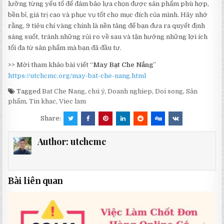
lưỡng từng yếu tố để đảm bảo lựa chọn được sản phẩm phù hợp,
bền bỉ, giá trị cao và phục vụ tốt cho mục đích của mình. Hãy nhớ
rằng, 9 tiêu chí vàng chính là nền tảng để bạn đưa ra quyết định
sáng suốt, tránh những rủi ro về sau và tận hưởng những lợi ích
tối đa từ sản phẩm mà bạn đã đầu tư.
>> Mời tham khảo bài viết “
May Bạt Che Nắng
”
https://utchcmc.org/may-bat-che-nang.html
Tagged
Bat Che Nang
,
chú ý
,
Doanh nghiep
,
Doi song
,
Sản
phẩm
,
Tin khac
,
Viec lam
Share:
Author:
utchcmc
Bài liên quan