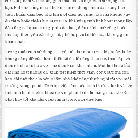
của sản phẩm với không gian thao tác và mục đích sử dụng của
bạn. Bạt che nắng mưa khổ 8m cần có đúng chiều dài, rộng theo
tiêu chuẩn, đảm bảo phủ kín một diện tích phù hợp mà không gây
dư thừa hoặc thiếu hụt. Ngoài ra, khả năng tính linh hoạt trong lắp
đặt cũng rất quan trọng, giúp dễ dàng điều chỉnh, mở rộng hoặc
thu hẹp theo yêu cầu thực tế, phù hợp với nhiều loại không gian
khác nhau.
Trong quá trình sử dụng, các yếu tố như móc treo, dây buộc, hoặc
khung nâng đỡ cần được thiết kế để dễ dàng thao tác, tháo lắp, và
điều chỉnh phù hợp với các điều kiện khác nhau. Một hệ thống lắp
đặt linh hoạt không chỉ giúp tiết kiệm thời gian, công sức mà còn
kéo dài tuổi thọ của sản phẩm nhờ khả năng thích nghi tốt với môi
trường xung quanh. Tóm lại, việc đảm bảo kích thước chính xác và
tính linh hoạt là chìa khóa để sản phẩm bạt che nắng mưa khổ 8m
phát huy tốt khả năng của mình trong mọi điều kiện.