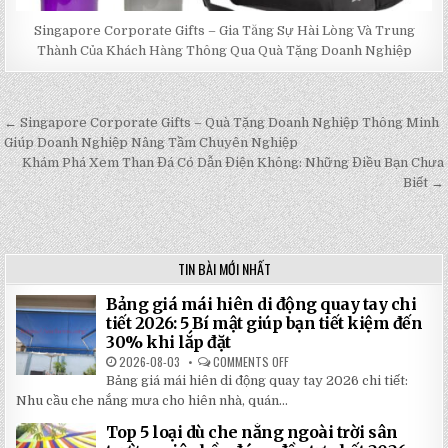
Singapore Corporate Gifts – Gia Tăng Sự Hài Lòng Và Trung
Thành Của Khách Hàng Thông Qua Quà Tặng Doanh Nghiệp
← Singapore Corporate Gifts – Quà Tặng Doanh Nghiệp Thông Minh
Post
Giúp Doanh Nghiệp Nâng Tầm Chuyên Nghiệp
navigation
Khám Phá Xem Than Đá Có Dẫn Điện Không: Những Điều Bạn Chưa
Biết →
TIN BÀI MỚI NHẤT
Bảng giá mái hiên di động quay tay chi
tiết 2026: 5 Bí mật giúp bạn tiết kiệm đến
30% khi lắp đặt
2026-08-03
COMMENTS OFF
ON
BẢNG
Bảng giá mái hiên di động quay tay 2026 chi tiết:
GIÁ
MÁI
Nhu cầu che nắng mưa cho hiên nhà, quán...
HIÊN
DI
Top 5 loại dù che nắng ngoài trời sân
ĐỘNG
QUAY