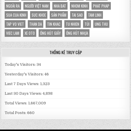
NGOÀI RA
NGƯỜI VIỆT NAM
NHA BAT
NHOM KINH
PHAT PHAP
SUA CUA KINH
SUC KHOE
SẢN PHẨM
TAI SAO
TAM LINH
TAP VO VIET
THAN DA
TIN KHAC
TU NHIEN
TÚI
UNG THU
VIEC LAM
XE OTO
ỐNG HÚT GIẤY
ỐNG HÚT NHỰA
THỐNG KÊ TRUY CẬP
Today's Visitors:
34
Yesterday's Visitors:
46
Last 7 Days Views:
1,323
Last 30 Days Views:
4,898
Total Views:
1,667,009
Total Posts:
660