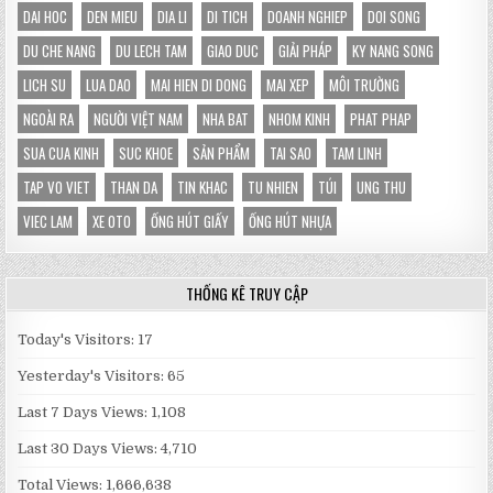
DAI HOC
DEN MIEU
DIA LI
DI TICH
DOANH NGHIEP
DOI SONG
DU CHE NANG
DU LECH TAM
GIAO DUC
GIẢI PHÁP
KY NANG SONG
LICH SU
LUA DAO
MAI HIEN DI DONG
MAI XEP
MÔI TRƯỜNG
NGOÀI RA
NGƯỜI VIỆT NAM
NHA BAT
NHOM KINH
PHAT PHAP
SUA CUA KINH
SUC KHOE
SẢN PHẨM
TAI SAO
TAM LINH
TAP VO VIET
THAN DA
TIN KHAC
TU NHIEN
TÚI
UNG THU
VIEC LAM
XE OTO
ỐNG HÚT GIẤY
ỐNG HÚT NHỰA
THỐNG KÊ TRUY CẬP
Today's Visitors:
17
Yesterday's Visitors:
65
Last 7 Days Views:
1,108
Last 30 Days Views:
4,710
Total Views:
1,666,638