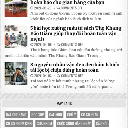
TRANG
hoàn hảo cho gian hàng của bạn
NHẬT
MỚI
ĐÔNG
NHẤT
2026-05-25
COMMENTS OFF
ON
2026:
5
Nhà bạt di động 3x3m: Trong kỷ nguyên cạnh tranh
GIẢM
LÝ
GIÁ
DO
khốc liệt của ngành bán lẻ và dịch vụ lưu...
SỐ
NHÀ
TẬN
BẠT
5 bài học xương máu từ sách Thọ Khang
GỐC
DI
TẠI
ĐỘNG
Bảo Giám giúp thay đổi hoàn toàn vận
NHẬT
3X3M
mệnh
ĐÔNG
LÀ
LỰA
2026-04-06
COMMENTS OFF
ON
CHỌN
5
HOÀN
Thọ Khang Bảo Giám: Báu vật dẫn đường cho người
BÀI
HẢO
HỌC
muốn cải biến vận mệnh Thọ Khang Bảo Giám: Trong...
CHO
XƯƠNG
GIAN
MÁU
HÀNG
8 nguyên nhân vận đen đeo bám khiến
TỪ
CỦA
SÁCH
tài lộc bị chặn đứng hoàn toàn
BẠN
THỌ
KHANG
2026-04-03
COMMENTS OFF
ON
BẢO
8
Tại sao nỗ lực hết mình nhưng tài lộc vẫn "đứng
GIÁM
NGUYÊN
GIÚP
NHÂN
yên" hoặc tiêu tán? Trong suốt 20 năm quan...
THAY
VẬN
ĐỔI
ĐEN
HOÀN
ĐEO
TOÀN
BÁM
MAY TAGS
VẬN
KHIẾN
MỆNH
TÀI
LỘC
BỊ
BAT CHE NANG
BOC XOP
CAT KINH
CHÚ Ý
CO SO IN AN
CHẶN
ĐỨNG
CO SO NHOM KINH
CUA NHOM
CUỘC SỐNG HÀNG NGÀY
CÂU HỎI
HOÀN
TOÀN