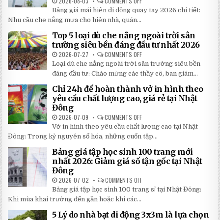
2026-08-03
COMMENTS OFF
ON
BẢNG
Bảng giá mái hiên di động quay tay 2026 chi tiết:
GIÁ
MÁI
Nhu cầu che nắng mưa cho hiên nhà, quán...
HIÊN
DI
Top 5 loại dù che nắng ngoài trời sân
ĐỘNG
QUAY
trường siêu bền đáng đầu tư nhất 2026
TAY
CHI
2026-07-27
COMMENTS OFF
ON
TIẾT
TOP
Loại dù che nắng ngoài trời sân trường siêu bền
2026:
5
5
LOẠI
đáng đầu tư: Chào mừng các thầy cô, ban giám...
BÍ
DÙ
MẬT
CHE
Chỉ 24h để hoàn thành vở in hình theo
GIÚP
NẮNG
BẠN
NGOÀI
yêu cầu chất lượng cao, giá rẻ tại Nhật
TIẾT
TRỜI
Đông
KIỆM
SÂN
ĐẾN
TRƯỜNG
2026-07-09
COMMENTS OFF
ON
30%
SIÊU
CHỈ
KHI
BỀN
Vở in hình theo yêu cầu chất lượng cao tại Nhật
24H
LẮP
ĐÁNG
ĐỂ
ĐẶT
Đông: Trong kỷ nguyên số hóa, những cuốn tập...
ĐẦU
HOÀN
TƯ
THÀNH
NHẤT
Bảng giá tập học sinh 100 trang mới
VỞ
2026
IN
nhất 2026: Giảm giá số tận gốc tại Nhật
HÌNH
Đông
THEO
YÊU
2026-07-02
COMMENTS OFF
ON
CẦU
BẢNG
CHẤT
Bảng giá tập học sinh 100 trang sỉ tại Nhật Đông:
GIÁ
LƯỢNG
TẬP
Khi mùa khai trường đến gần hoặc khi các...
CAO,
HỌC
GIÁ
SINH
RẺ
5 Lý do nhà bạt di động 3x3m là lựa chọn
100
TẠI