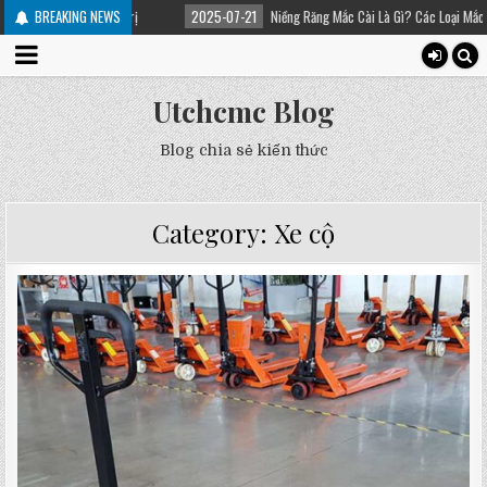
và cách điều trị
BREAKING NEWS
2025-07-21
Niềng Răng Mắc Cài Là Gì? Các Loại Mắc Cài Tron
Utchcmc Blog
Blog chia sẻ kiến thức
Category:
Xe cộ