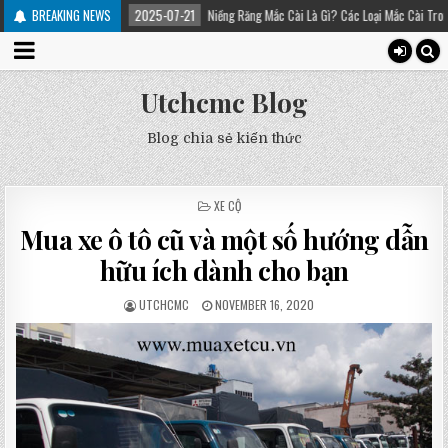
ị
BREAKING NEWS
2025-07-21
Niềng Răng Mắc Cài Là Gì? Các Loại Mắc Cài Trong Niềng Răng – 
Utchcmc Blog
Blog chia sẻ kiến thức
POSTED
XE CỘ
IN
Mua xe ô tô cũ và một số hướng dẫn
hữu ích dành cho bạn
UTCHCMC
NOVEMBER 16, 2020