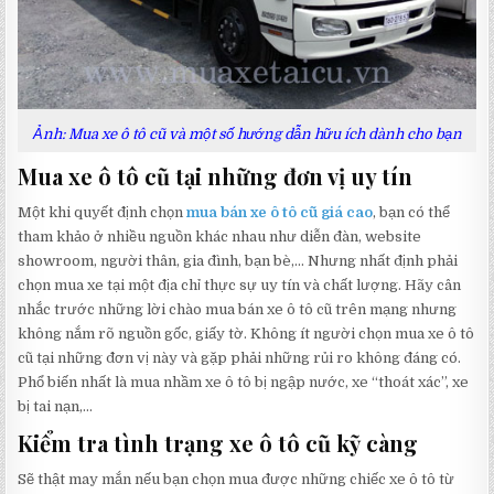
Ảnh: Mua xe ô tô cũ và một số hướng dẫn hữu ích dành cho bạn
Mua xe ô tô cũ tại những đơn vị uy tín
Một khi quyết định chọn
mua bán xe ô tô cũ giá cao
, bạn có thể
tham khảo ở nhiều nguồn khác nhau như diễn đàn, website
showroom, người thân, gia đình, bạn bè,… Nhưng nhất định phải
chọn mua xe tại một địa chỉ thực sự uy tín và chất lượng. Hãy cân
nhắc trước những lời chào mua bán xe ô tô cũ trên mạng nhưng
không nắm rõ nguồn gốc, giấy tờ. Không ít người chọn mua xe ô tô
cũ tại những đơn vị này và gặp phải những rủi ro không đáng có.
Phổ biến nhất là mua nhầm xe ô tô bị ngập nước, xe “thoát xác”, xe
bị tai nạn,…
Kiểm tra tình trạng xe ô tô cũ kỹ càng
Sẽ thật may mắn nếu bạn chọn mua được những chiếc xe ô tô từ