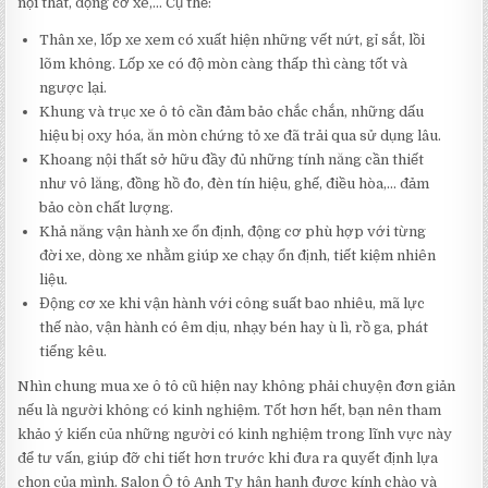
nội thất, động cơ xe,… Cụ thể:
Thân xe, lốp xe xem có xuất hiện những vết nứt, gỉ sắt, lồi
lõm không. Lốp xe có độ mòn càng thấp thì càng tốt và
ngược lại.
Khung và trục xe ô tô cần đảm bảo chắc chắn, những dấu
hiệu bị oxy hóa, ăn mòn chứng tỏ xe đã trải qua sử dụng lâu.
Khoang nội thất sở hữu đầy đủ những tính năng cần thiết
như vô lăng, đồng hồ đo, đèn tín hiệu, ghế, điều hòa,… đảm
bảo còn chất lượng.
Khả năng vận hành xe ổn định, động cơ phù hợp với từng
đời xe, dòng xe nhằm giúp xe chạy ổn định, tiết kiệm nhiên
liệu.
Động cơ xe khi vận hành với công suất bao nhiêu, mã lực
thế nào, vận hành có êm dịu, nhạy bén hay ù lì, rồ ga, phát
tiếng kêu.
Nhìn chung mua xe ô tô cũ hiện nay không phải chuyện đơn giản
nếu là người không có kinh nghiệm. Tốt hơn hết, bạn nên tham
khảo ý kiến của những người có kinh nghiệm trong lĩnh vực này
để tư vấn, giúp đỡ chi tiết hơn trước khi đưa ra quyết định lựa
chọn của mình. Salon Ô tô Anh Ty hân hạnh được kính chào và