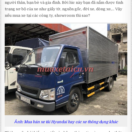
người thân, bạn bè và gia đình. Bởi lúc này bạn đã nắm được tình
trạng sơ bộ của xe như giấy tờ, nguồn gốc, đời xe, dòng xe,… Vậy
nếu mua xe tại các công ty, showroom thì sao?
Ảnh: Mua bán xe tải Hyundai hay các xe thông dụng khác