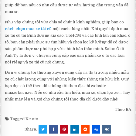
giúp đỡ bạn nếu có nhu cầu được tư vấn, hướng dẫn trong vấn đề
mua xe.
Như vậy chúng tôi vừa chia sẻ chút ít kinh nghiệm, giúp bạn có
cách chọn mua xe tải cũ
một cách đúng nhất. Khi quyết định mua
xe tải cũ tại Bình dương giá cao, TpHCM và các tỉnh lân cận khác, ô
tô, bạn cần phải thực sự tìm hiểu và chọn lọc kỹ lưỡng để có được
sản phẩm thực sự phù hợp với chính bản thân mình. Salon Ô tô
Anh Ty là đơn vị chuyên cung cấp các sản phẩm xe ô tô các loại
nói riêng và xe tải cũ nói chung.
Đơn vị chúng tôi thường xuyên cung cấp ra thị trường nhiều mẫu
xe cũ chất lượng cùng với những kiến thức thông tin hữu ích. Quý
bạn đọc có thể theo dõi chúng tôi theo địa chỉ website
muaxetaicu.vn. Nếu có nhu cầu tìm hiểu, mua xe, chọn lựa xe,… hãy
nhấc máy lên và gọi cho chúng tôi theo địa chỉ dưới đây nhé!
Theo BA
Tagged
Xe oto
Share: