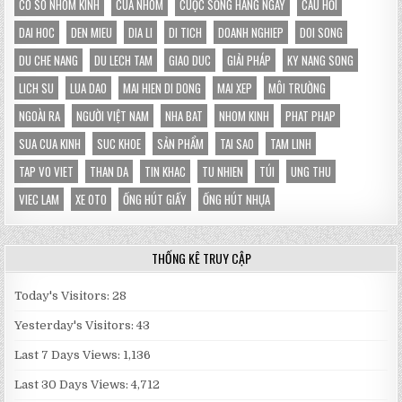
CO SO NHOM KINH
CUA NHOM
CUỘC SỐNG HÀNG NGÀY
CÂU HỎI
HOÀN
TOÀN
DAI HOC
DEN MIEU
DIA LI
DI TICH
DOANH NGHIEP
DOI SONG
DU CHE NANG
DU LECH TAM
GIAO DUC
GIẢI PHÁP
KY NANG SONG
LICH SU
LUA DAO
MAI HIEN DI DONG
MAI XEP
MÔI TRƯỜNG
NGOÀI RA
NGƯỜI VIỆT NAM
NHA BAT
NHOM KINH
PHAT PHAP
SUA CUA KINH
SUC KHOE
SẢN PHẨM
TAI SAO
TAM LINH
TAP VO VIET
THAN DA
TIN KHAC
TU NHIEN
TÚI
UNG THU
VIEC LAM
XE OTO
ỐNG HÚT GIẤY
ỐNG HÚT NHỰA
THỐNG KÊ TRUY CẬP
Today's Visitors:
28
Yesterday's Visitors:
43
Last 7 Days Views:
1,136
Last 30 Days Views:
4,712