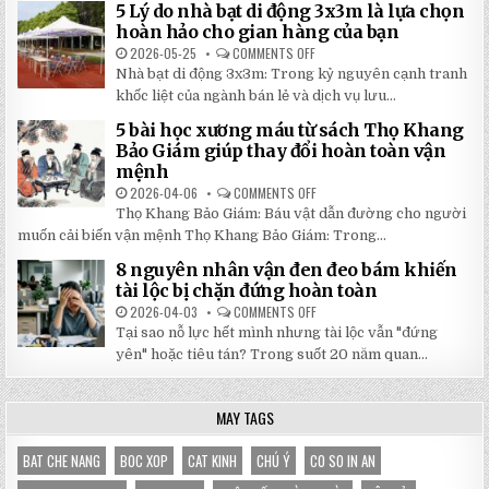
RẺ
5 Lý do nhà bạt di động 3x3m là lựa chọn
100
TẠI
TRANG
hoàn hảo cho gian hàng của bạn
NHẬT
MỚI
ĐÔNG
NHẤT
2026-05-25
COMMENTS OFF
ON
2026:
5
Nhà bạt di động 3x3m: Trong kỷ nguyên cạnh tranh
GIẢM
LÝ
GIÁ
DO
khốc liệt của ngành bán lẻ và dịch vụ lưu...
SỐ
NHÀ
TẬN
BẠT
5 bài học xương máu từ sách Thọ Khang
GỐC
DI
TẠI
ĐỘNG
Bảo Giám giúp thay đổi hoàn toàn vận
NHẬT
3X3M
mệnh
ĐÔNG
LÀ
LỰA
2026-04-06
COMMENTS OFF
ON
CHỌN
5
HOÀN
Thọ Khang Bảo Giám: Báu vật dẫn đường cho người
BÀI
HẢO
HỌC
muốn cải biến vận mệnh Thọ Khang Bảo Giám: Trong...
CHO
XƯƠNG
GIAN
MÁU
HÀNG
8 nguyên nhân vận đen đeo bám khiến
TỪ
CỦA
SÁCH
tài lộc bị chặn đứng hoàn toàn
BẠN
THỌ
KHANG
2026-04-03
COMMENTS OFF
ON
BẢO
8
Tại sao nỗ lực hết mình nhưng tài lộc vẫn "đứng
GIÁM
NGUYÊN
GIÚP
NHÂN
yên" hoặc tiêu tán? Trong suốt 20 năm quan...
THAY
VẬN
ĐỔI
ĐEN
HOÀN
ĐEO
TOÀN
BÁM
MAY TAGS
VẬN
KHIẾN
MỆNH
TÀI
LỘC
BỊ
BAT CHE NANG
BOC XOP
CAT KINH
CHÚ Ý
CO SO IN AN
CHẶN
ĐỨNG