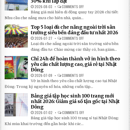
30% khi lắp đặt
2026-08-03
COMMENTS OFF
ON
BẢNG
Bảng giá mái hiên di động quay tay 2026 chi tiết:
GIÁ
MÁI
Nhu cầu che nắng mưa cho hiên nhà, quán...
HIÊN
DI
Top 5 loại dù che nắng ngoài trời sân
ĐỘNG
QUAY
trường siêu bền đáng đầu tư nhất 2026
TAY
CHI
2026-07-27
COMMENTS OFF
ON
TIẾT
TOP
Loại dù che nắng ngoài trời sân trường siêu bền
2026:
5
5
LOẠI
đáng đầu tư: Chào mừng các thầy cô, ban giám...
BÍ
DÙ
MẬT
CHE
Chỉ 24h để hoàn thành vở in hình theo
GIÚP
NẮNG
BẠN
NGOÀI
yêu cầu chất lượng cao, giá rẻ tại Nhật
TIẾT
TRỜI
Đông
KIỆM
SÂN
ĐẾN
TRƯỜNG
2026-07-09
COMMENTS OFF
ON
30%
SIÊU
CHỈ
KHI
BỀN
Vở in hình theo yêu cầu chất lượng cao tại Nhật
24H
LẮP
ĐÁNG
ĐỂ
ĐẶT
Đông: Trong kỷ nguyên số hóa, những cuốn tập...
ĐẦU
HOÀN
TƯ
THÀNH
NHẤT
Bảng giá tập học sinh 100 trang mới
VỞ
2026
IN
nhất 2026: Giảm giá số tận gốc tại Nhật
HÌNH
Đông
THEO
YÊU
2026-07-02
COMMENTS OFF
ON
CẦU
BẢNG
CHẤT
Bảng giá tập học sinh 100 trang sỉ tại Nhật Đông:
GIÁ
LƯỢNG
TẬP
Khi mùa khai trường đến gần hoặc khi các...
CAO,
HỌC
GIÁ
SINH