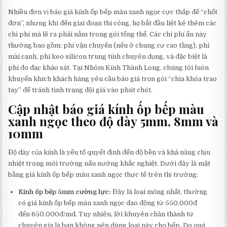
Nhiều đơn vị báo giá kính ốp bếp màu xanh ngọc cực thấp để “chốt
đơn”, nhưng khi đến giai đoạn thi công, họ bắt đầu liệt kê thêm các
chi phí mà lẽ ra phải nằm trong gói tổng thể. Các chi phí ẩn này
thường bao gồm: phí vận chuyển (nếu ở chung cư cao tầng), phí
mài cạnh, phí keo silicon trung tính chuyên dụng, và đặc biệt là
phí đo đạc khảo sát. Tại Nhôm Kính Thành Long, chúng tôi luôn
khuyến khích khách hàng yêu cầu báo giá trọn gói “chìa khóa trao
tay” để tránh tình trạng đội giá vào phút chót.
Cập nhật báo giá kính ốp bếp màu
xanh ngọc theo độ dày 5mm, 8mm và
10mm
Độ dày của kính là yếu tố quyết định đến độ bền và khả năng chịu
nhiệt trong môi trường nấu nướng khắc nghiệt. Dưới đây là mặt
bằng giá kính ốp bếp màu xanh ngọc thực tế trên thị trường:
Kính ốp bếp 5mm cường lực:
Đây là loại mỏng nhất, thường
có giá kính ốp bếp màu xanh ngọc dao động từ 550.000đ
đến 650.000đ/md. Tuy nhiên, lời khuyên chân thành từ
chuyên gia là bạn không nên dùng loại này cho bếp. Do quá