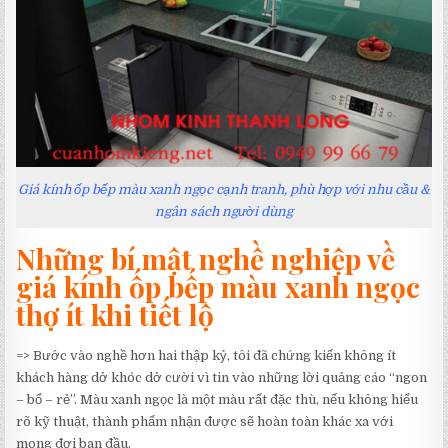
Giá kính ốp bếp màu xanh ngọc cạnh tranh, phù hợp với nhu cầu &
ngân sách người dùng
Những bí mật nghề nghiệp về
giá kính ốp bếp màu xanh ngọc
thợ ít khi tiết lộ
=> Bước vào nghề hơn hai thập kỷ, tôi đã chứng kiến không ít
khách hàng dở khóc dở cười vì tin vào những lời quảng cáo “ngon
– bổ – rẻ”. Màu xanh ngọc là một màu rất đặc thù, nếu không hiểu
rõ kỹ thuật, thành phẩm nhận được sẽ hoàn toàn khác xa với
mong đợi ban đầu.