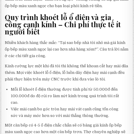
ốp bếp màu xanh ngọc cho bạn loại phôi kính rẻ tiền.
Quy trình khoét lỗ ổ điện và gia
công cạnh kính – Chi phí thực tế ít
người biết
Nhiều khách hàng thắc mắc: “Tại sao bếp nhà tôi nhỏ mà giá kính
ốp bếp màu xanh ngọc lại cao hơn nhà hàng xóm?”. Câu trả lời nằm
ở các chi tiết gia công.
Kính cường lực một khi đã tôi thì không thể khoan cắt hay mài dũa
thêm. Mọi việc khoét lỗ ổ điện, lỗ luồn dây điện hay mài cạnh đều
phải thực hiện trên máy CNC trước khi đưa vào lò tôi.
Mỗi lỗ khoét ổ điện thường được tính phí từ 50.000đ đến
100.000đ do độ rủi ro làm nứt kính trong quá trình tôi rất
cao.
Việc mài cạnh bo góc tròn hay mài vát cạnh cũng tốn công
sức và máy móc hơn so với mài thẳng thông thường.
Một căn bếp có 4-5 ổ điện chắc chắn sẽ có bảng giá kính ốp bếp
màu xanh ngọc cao hơn một căn bếp trơn. Thợ chuyên nghiệp sẽ