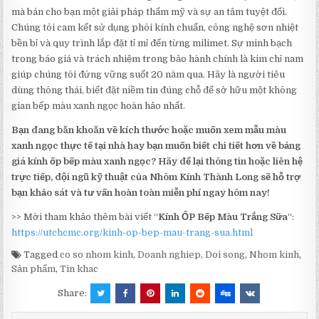
mà bán cho bạn một giải pháp thẩm mỹ và sự an tâm tuyệt đối.
Chúng tôi cam kết sử dụng phôi kính chuẩn, công nghệ sơn nhiệt
bền bỉ và quy trình lắp đặt tỉ mỉ đến từng milimet. Sự minh bạch
trong báo giá và trách nhiệm trong bảo hành chính là kim chỉ nam
giúp chúng tôi đứng vững suốt 20 năm qua. Hãy là người tiêu
dùng thông thái, biết đặt niềm tin đúng chỗ để sở hữu một không
gian bếp màu xanh ngọc hoàn hảo nhất.
Bạn đang băn khoăn về kích thước hoặc muốn xem mẫu màu
xanh ngọc thực tế tại nhà hay bạn muốn biết chi tiết hơn về bảng
giá kính ốp bếp màu xanh ngọc? Hãy để lại thông tin hoặc liên hệ
trực tiếp, đội ngũ kỹ thuật của Nhôm Kính Thành Long sẽ hỗ trợ
bạn khảo sát và tư vấn hoàn toàn miễn phí ngay hôm nay!
>> Mời tham khảo thêm bài viết “
Kính ỐP Bếp Màu Trắng Sữa
“:
https://utchcmc.org/kinh-op-bep-mau-trang-sua.html
Tagged
co so nhom kinh
,
Doanh nghiep
,
Doi song
,
Nhom kinh
,
Sản phẩm
,
Tin khac
Share: