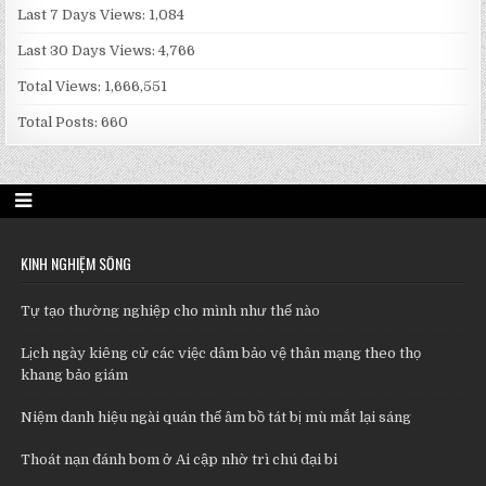
Last 7 Days Views:
1,084
Last 30 Days Views:
4,766
Total Views:
1,666,551
Total Posts:
660
KINH NGHIỆM SỐNG
Tự tạo thường nghiệp cho mình như thế nào
Lịch ngày kiêng cử các việc dâm bảo vệ thân mạng theo thọ
khang bảo giám
Niệm danh hiệu ngài quán thế âm bồ tát bị mù mắt lại sáng
Thoát nạn đánh bom ở Ai cập nhờ trì chú đại bi