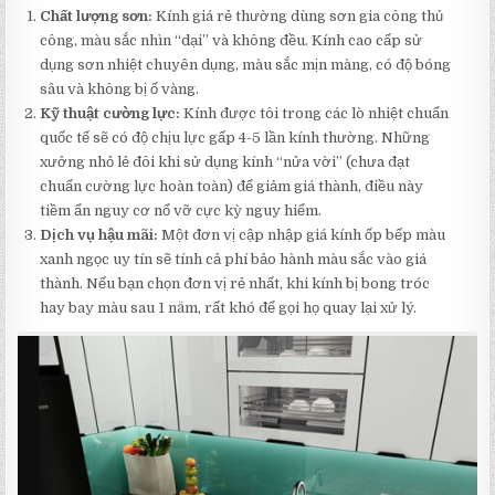
Chất lượng sơn:
Kính giá rẻ thường dùng sơn gia công thủ
công, màu sắc nhìn “dại” và không đều. Kính cao cấp sử
dụng sơn nhiệt chuyên dụng, màu sắc mịn màng, có độ bóng
sâu và không bị ố vàng.
Kỹ thuật cường lực:
Kính được tôi trong các lò nhiệt chuẩn
quốc tế sẽ có độ chịu lực gấp 4-5 lần kính thường. Những
xưởng nhỏ lẻ đôi khi sử dụng kính “nửa vời” (chưa đạt
chuẩn cường lực hoàn toàn) để giảm giá thành, điều này
tiềm ẩn nguy cơ nổ vỡ cực kỳ nguy hiểm.
Dịch vụ hậu mãi:
Một đơn vị cập nhập giá kính ốp bếp màu
xanh ngọc uy tín sẽ tính cả phí bảo hành màu sắc vào giá
thành. Nếu bạn chọn đơn vị rẻ nhất, khi kính bị bong tróc
hay bay màu sau 1 năm, rất khó để gọi họ quay lại xử lý.