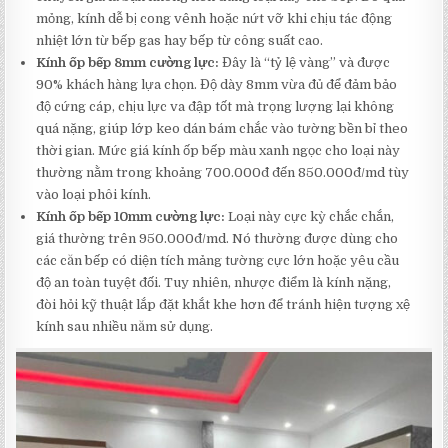
mỏng, kính dễ bị cong vênh hoặc nứt vỡ khi chịu tác động
nhiệt lớn từ bếp gas hay bếp từ công suất cao.
Kính ốp bếp 8mm cường lực:
Đây là “tỷ lệ vàng” và được
90% khách hàng lựa chọn. Độ dày 8mm vừa đủ để đảm bảo
độ cứng cáp, chịu lực va đập tốt mà trọng lượng lại không
quá nặng, giúp lớp keo dán bám chắc vào tường bền bỉ theo
thời gian. Mức giá kính ốp bếp màu xanh ngọc cho loại này
thường nằm trong khoảng 700.000đ đến 850.000đ/md tùy
vào loại phôi kính.
Kính ốp bếp 10mm cường lực:
Loại này cực kỳ chắc chắn,
giá thường trên 950.000đ/md. Nó thường được dùng cho
các căn bếp có diện tích mảng tường cực lớn hoặc yêu cầu
độ an toàn tuyệt đối. Tuy nhiên, nhược điểm là kính nặng,
đòi hỏi kỹ thuật lắp đặt khắt khe hơn để tránh hiện tượng xệ
kính sau nhiều năm sử dụng.