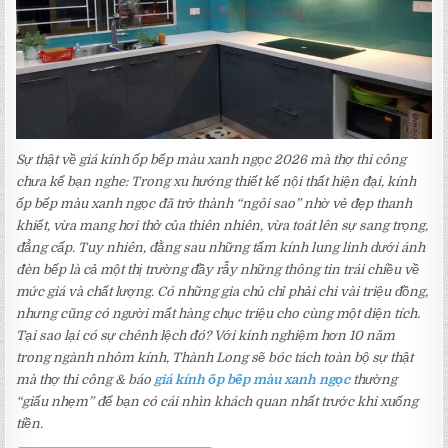
Sự thật về giá kính ốp bếp màu xanh ngọc 2026 mà thợ thi công
chưa kể bạn nghe: Trong xu hướng thiết kế nội thất hiện đại, kính
ốp bếp màu xanh ngọc đã trở thành “ngôi sao” nhờ vẻ đẹp thanh
khiết, vừa mang hơi thở của thiên nhiên, vừa toát lên sự sang trọng,
đẳng cấp. Tuy nhiên, đằng sau những tấm kính lung linh dưới ánh
đèn bếp là cả một thị trường đầy rẫy những thông tin trái chiều về
mức giá và chất lượng. Có những gia chủ chỉ phải chi vài triệu đồng,
nhưng cũng có người mất hàng chục triệu cho cùng một diện tích.
Tại sao lại có sự chênh lệch đó? Với kinh nghiệm hơn 10 năm
trong ngành nhôm kính, Thành Long sẽ bóc tách toàn bộ sự thật
mà thợ thi công & báo
giá kính ốp bếp màu xanh ngọc
thường
“giấu nhẹm” để bạn có cái nhìn khách quan nhất trước khi xuống
tiền.