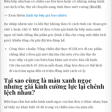
Nếu bếp nhà bạn có chiều cao lớn hơn hoặc có những mảng kính
cao kịch trần, thợ sẽ chuyển sang tính theo mét vuông (
$m^2$
).
>> Xem thêm:
kính ốp bếp giá bao nhiêu
Sự nhập nhèm xảy ra khi thợ không làm rõ cách tính các đoạn góc
chữ L hoặc chữ U. Một số đơn vị báo giá kính ốp bếp màu xanh
ngọc sẽ tính chồng lấn phần góc (tính 2 lần cho cùng một diện tích
góc), khiến tổng chi phí đội lên đáng kể.
Công thức chuẩn: Tổng chiều dài thực tế (đã trừ đi các phần
chồng lấn) x Đơn giá mét dài.Gia chủ nên yêu cầu thợ đo
trực tiếp và ghi vào biên bản khảo sát trước khi cắt kính.
Chỉ cần sai lệch 10-20cm mỗi đoạn, tổng hóa đơn có thể lệch
đi vài trăm ngàn đến cả triệu đồng một cách vô lý.
Tại sao cùng là màu xanh ngọc
nhưng giá kính cường lực lại chênh
lệch nhau?
Nếu bạn cầm hai mẫu kính xanh ngọc của hai đơn vị khác nhau, bạn
sẽ thấy sự khác biệt về độ trong và chiều sâu của màu sắc.