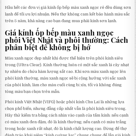
Hầu hết các đơn vị giá kính ốp bếp màu xanh ngọc rẻ đều dùng sơn
lạnh để tối ưu lợi nhuận. Nếu thợ không cam kết bảo hành màu sắc
trên 5 năm, khả năng cao bạn đang mua phải kính sơn lạnh.
Giá kính ốp bếp màu xanh ngọc
phôi Việt Nhật và phôi thường: Cách
phân biệt để không bị hớ
Màu xanh ngọc đẹp nhất khi được thể hiện trên phôi kính siêu
trong (Ultra Clear). Kính thường luôn có một sắc xanh lá cây nhạt
tự nhiên do chứa hàm lượng sắt cao. Khi sơn màu xanh ngọc lên
phôi kính thường, màu xanh ngọc sẽ bị cộng hưởng với sắc xanh
của phôi kính, làm cho màu cuối cùng bị xỉn, tối và không đúng
tông màu bạn chọn trên mẫu.
Phôi kính Việt Nhật (VIFG) hoặc phôi kính Chu Lai là những lựa
chọn phổ biến, nhưng đẳng cấp nhất vẫn là phôi kính siêu trong.
Hãy thử kiểm tra bằng cách nhìn vào cạnh của tấm kính: nếu cạnh
có màu xanh đen đậm, đó là kính thường; nếu cạnh có màu trắng
trong hoặc xanh rất nhạt, đó là kính chất lượng cao. Đừng để thợ
đánh tráo khái niệm “kính cường lực” chung chung để lắp giá kính