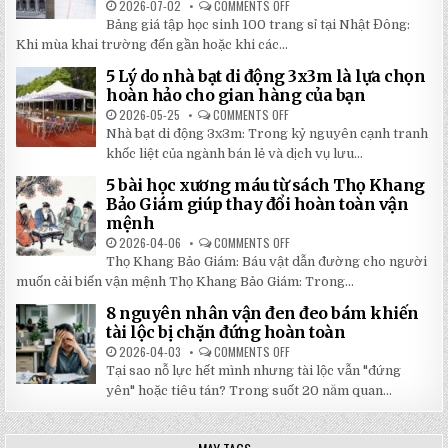
2026-07-02
COMMENTS OFF
ON
CẦU
BẢNG
CHẤT
Bảng giá tập học sinh 100 trang sỉ tại Nhật Đông:
GIÁ
LƯỢNG
TẬP
Khi mùa khai trường đến gần hoặc khi các...
CAO,
HỌC
GIÁ
SINH
RẺ
5 Lý do nhà bạt di động 3x3m là lựa chọn
100
TẠI
TRANG
hoàn hảo cho gian hàng của bạn
NHẬT
MỚI
ĐÔNG
NHẤT
2026-05-25
COMMENTS OFF
ON
2026:
5
Nhà bạt di động 3x3m: Trong kỷ nguyên cạnh tranh
GIẢM
LÝ
GIÁ
DO
khốc liệt của ngành bán lẻ và dịch vụ lưu...
SỐ
NHÀ
TẬN
BẠT
5 bài học xương máu từ sách Thọ Khang
GỐC
DI
TẠI
ĐỘNG
Bảo Giám giúp thay đổi hoàn toàn vận
NHẬT
3X3M
mệnh
ĐÔNG
LÀ
LỰA
2026-04-06
COMMENTS OFF
ON
CHỌN
5
HOÀN
Thọ Khang Bảo Giám: Báu vật dẫn đường cho người
BÀI
HẢO
HỌC
muốn cải biến vận mệnh Thọ Khang Bảo Giám: Trong...
CHO
XƯƠNG
GIAN
MÁU
HÀNG
8 nguyên nhân vận đen đeo bám khiến
TỪ
CỦA
SÁCH
tài lộc bị chặn đứng hoàn toàn
BẠN
THỌ
KHANG
2026-04-03
COMMENTS OFF
ON
BẢO
8
Tại sao nỗ lực hết mình nhưng tài lộc vẫn "đứng
GIÁM
NGUYÊN
GIÚP
NHÂN
yên" hoặc tiêu tán? Trong suốt 20 năm quan...
THAY
VẬN
ĐỔI
ĐEN
HOÀN
ĐEO
TOÀN
BÁM
VẬN
KHIẾN