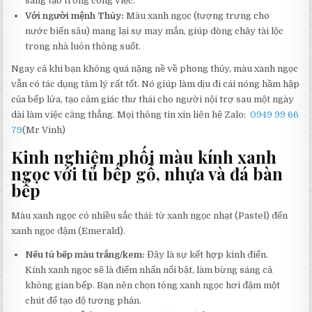
sáng tạo trong công việc.
Với người mệnh Thủy:
Màu xanh ngọc (tượng trưng cho
nước biển sâu) mang lại sự may mắn, giúp dòng chảy tài lộc
trong nhà luôn thông suốt.
Ngay cả khi bạn không quá nặng nề về phong thủy, màu xanh ngọc
vẫn có tác dụng tâm lý rất tốt. Nó giúp làm dịu đi cái nóng hầm hập
của bếp lửa, tạo cảm giác thư thái cho người nội trợ sau một ngày
dài làm việc căng thẳng. Mọi thông tin xin liên hệ Zalo:
0949 99 66
79
(Mr Vinh)
Kinh nghiệm phối màu kính xanh
ngọc với tủ bếp gỗ, nhựa và đá bàn
bếp
Màu xanh ngọc có nhiều sắc thái: từ xanh ngọc nhạt (Pastel) đến
xanh ngọc đậm (Emerald).
Nếu tủ bếp màu trắng/kem:
Đây là sự kết hợp kinh điển.
Kính xanh ngọc sẽ là điểm nhấn nổi bật, làm bừng sáng cả
không gian bếp. Bạn nên chọn tông xanh ngọc hơi đậm một
chút để tạo độ tương phản.