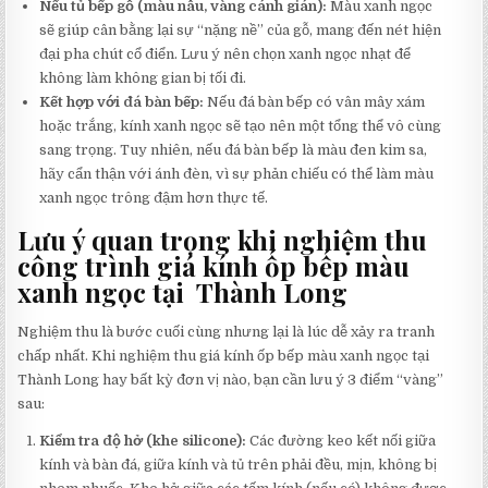
Nếu tủ bếp gỗ (màu nâu, vàng cánh gián):
Màu xanh ngọc
sẽ giúp cân bằng lại sự “nặng nề” của gỗ, mang đến nét hiện
đại pha chút cổ điển. Lưu ý nên chọn xanh ngọc nhạt để
không làm không gian bị tối đi.
Kết hợp với đá bàn bếp:
Nếu đá bàn bếp có vân mây xám
hoặc trắng, kính xanh ngọc sẽ tạo nên một tổng thể vô cùng
sang trọng. Tuy nhiên, nếu đá bàn bếp là màu đen kim sa,
hãy cẩn thận với ánh đèn, vì sự phản chiếu có thể làm màu
xanh ngọc trông đậm hơn thực tế.
Lưu ý quan trọng khi nghiệm thu
công trình giá kính ốp bếp màu
xanh ngọc tại Thành Long
Nghiệm thu là bước cuối cùng nhưng lại là lúc dễ xảy ra tranh
chấp nhất. Khi nghiệm thu giá kính ốp bếp màu xanh ngọc tại
Thành Long hay bất kỳ đơn vị nào, bạn cần lưu ý 3 điểm “vàng”
sau:
Kiểm tra độ hở (khe silicone):
Các đường keo kết nối giữa
kính và bàn đá, giữa kính và tủ trên phải đều, mịn, không bị