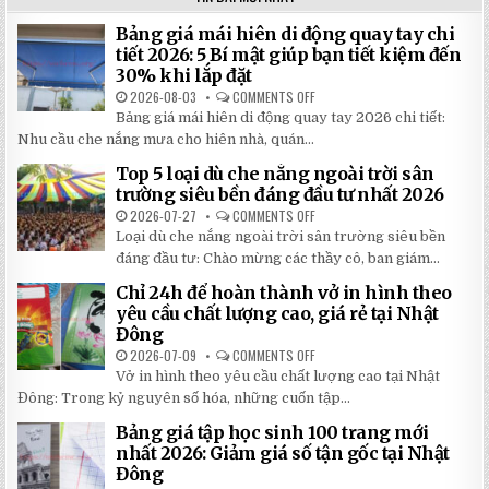
Bảng giá mái hiên di động quay tay chi
tiết 2026: 5 Bí mật giúp bạn tiết kiệm đến
30% khi lắp đặt
2026-08-03
COMMENTS OFF
ON
BẢNG
Bảng giá mái hiên di động quay tay 2026 chi tiết:
GIÁ
MÁI
Nhu cầu che nắng mưa cho hiên nhà, quán...
HIÊN
DI
Top 5 loại dù che nắng ngoài trời sân
ĐỘNG
QUAY
trường siêu bền đáng đầu tư nhất 2026
TAY
CHI
2026-07-27
COMMENTS OFF
ON
TIẾT
TOP
Loại dù che nắng ngoài trời sân trường siêu bền
2026:
5
5
LOẠI
đáng đầu tư: Chào mừng các thầy cô, ban giám...
BÍ
DÙ
MẬT
CHE
Chỉ 24h để hoàn thành vở in hình theo
GIÚP
NẮNG
BẠN
NGOÀI
yêu cầu chất lượng cao, giá rẻ tại Nhật
TIẾT
TRỜI
Đông
KIỆM
SÂN
ĐẾN
TRƯỜNG
2026-07-09
COMMENTS OFF
ON
30%
SIÊU
CHỈ
KHI
BỀN
Vở in hình theo yêu cầu chất lượng cao tại Nhật
24H
LẮP
ĐÁNG
ĐỂ
ĐẶT
Đông: Trong kỷ nguyên số hóa, những cuốn tập...
ĐẦU
HOÀN
TƯ
THÀNH
NHẤT
Bảng giá tập học sinh 100 trang mới
VỞ
2026
IN
nhất 2026: Giảm giá số tận gốc tại Nhật
HÌNH
Đông
THEO
YÊU