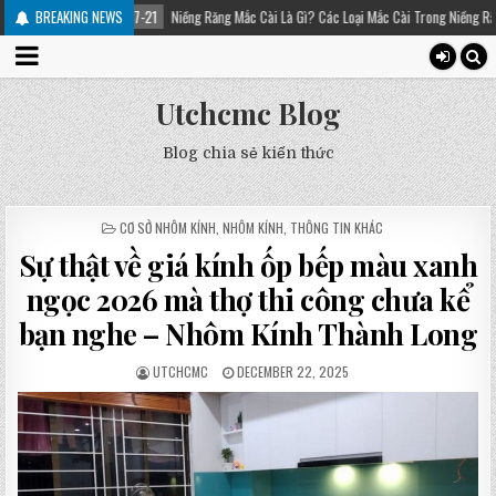
-21
Niềng Răng Mắc Cài Là Gì? Các Loại Mắc Cài Trong Niềng Răng – Platinum Dental
BREAKING NEWS
Utchcmc Blog
Blog chia sẻ kiến thức
POSTED
CƠ SỞ NHÔM KÍNH
,
NHÔM KÍNH
,
THÔNG TIN KHÁC
IN
Sự thật về giá kính ốp bếp màu xanh
ngọc 2026 mà thợ thi công chưa kể
bạn nghe – Nhôm Kính Thành Long
UTCHCMC
DECEMBER 22, 2025