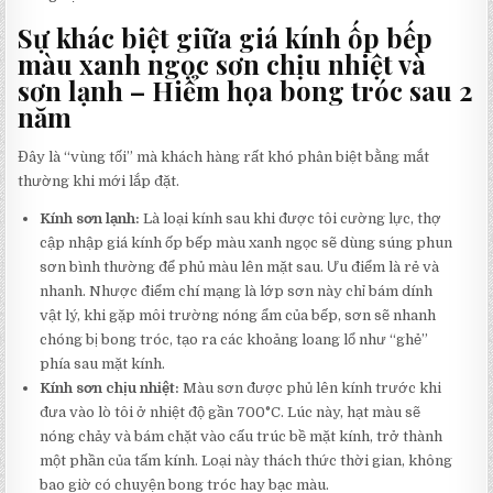
Sự khác biệt giữa giá kính ốp bếp
màu xanh ngọc sơn chịu nhiệt và
sơn lạnh – Hiểm họa bong tróc sau 2
năm
Đây là “vùng tối” mà khách hàng rất khó phân biệt bằng mắt
thường khi mới lắp đặt.
Kính sơn lạnh:
Là loại kính sau khi được tôi cường lực, thợ
cập nhập giá kính ốp bếp màu xanh ngọc sẽ dùng súng phun
sơn bình thường để phủ màu lên mặt sau. Ưu điểm là rẻ và
nhanh. Nhược điểm chí mạng là lớp sơn này chỉ bám dính
vật lý, khi gặp môi trường nóng ẩm của bếp, sơn sẽ nhanh
chóng bị bong tróc, tạo ra các khoảng loang lổ như “ghẻ”
phía sau mặt kính.
Kính sơn chịu nhiệt:
Màu sơn được phủ lên kính trước khi
đưa vào lò tôi ở nhiệt độ gần 700°C. Lúc này, hạt màu sẽ
nóng chảy và bám chặt vào cấu trúc bề mặt kính, trở thành
một phần của tấm kính. Loại này thách thức thời gian, không
bao giờ có chuyện bong tróc hay bạc màu.