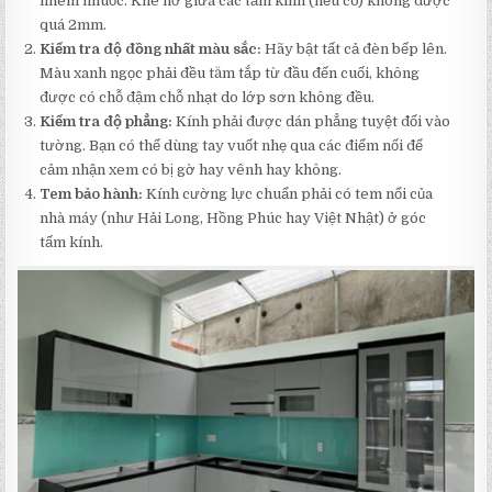
nhem nhuốc. Khe hở giữa các tấm kính (nếu có) không được
quá 2mm.
Kiểm tra độ đồng nhất màu sắc:
Hãy bật tất cả đèn bếp lên.
Màu xanh ngọc phải đều tăm tắp từ đầu đến cuối, không
được có chỗ đậm chỗ nhạt do lớp sơn không đều.
Kiểm tra độ phẳng:
Kính phải được dán phẳng tuyệt đối vào
tường. Bạn có thể dùng tay vuốt nhẹ qua các điểm nối để
cảm nhận xem có bị gờ hay vênh hay không.
Tem bảo hành:
Kính cường lực chuẩn phải có tem nổi của
nhà máy (như Hải Long, Hồng Phúc hay Việt Nhật) ở góc
tấm kính.