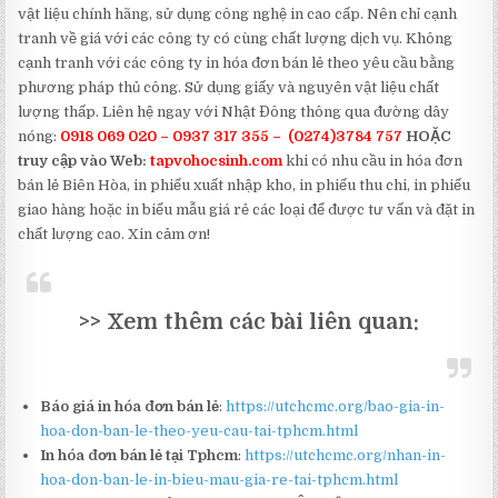
vật liệu chính hãng, sử dụng công nghệ in cao cấp. Nên chỉ cạnh
tranh về giá với các công ty có cùng chất lượng dịch vụ. Không
cạnh tranh với các công ty in hóa đơn bán lẻ theo yêu cầu bằng
phương pháp thủ công. Sử dụng giấy và nguyên vật liệu chất
lượng thấp. Liên hệ ngay với Nhật Đông thông qua đường dây
nóng:
0918 069 020 – 0937 317 355 – (0274)3784 757
HOẶC
truy cập vào Web:
tapvohocsinh.com
khi có nhu cầu in hóa đơn
bán lẻ Biên Hòa, in phiếu xuất nhập kho, in phiếu thu chi, in phiếu
giao hàng hoặc in biểu mẫu giá rẻ các loại để được tư vấn và đặt in
chất lượng cao. Xin cảm ơn!
>> Xem thêm các bài liên quan:
Báo giá in hóa đơn bán lẻ
:
https://utchcmc.org/bao-gia-in-
hoa-don-ban-le-theo-yeu-cau-tai-tphcm.html
In hóa đơn bán lẻ tại Tphcm
:
https://utchcmc.org/nhan-in-
hoa-don-ban-le-in-bieu-mau-gia-re-tai-tphcm.html