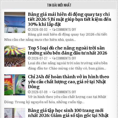
TIN BÀI MỚI NHẤT
Bảng giá mái hiên di động quay tay chi
tiết 2026: 5 Bí mật giúp bạn tiết kiệm đến
30% khi lắp đặt
2026-08-03
COMMENTS OFF
ON
BẢNG
Bảng giá mái hiên di động quay tay 2026 chi tiết:
GIÁ
MÁI
Nhu cầu che nắng mưa cho hiên nhà, quán...
HIÊN
DI
Top 5 loại dù che nắng ngoài trời sân
ĐỘNG
QUAY
trường siêu bền đáng đầu tư nhất 2026
TAY
CHI
2026-07-27
COMMENTS OFF
ON
TIẾT
TOP
Loại dù che nắng ngoài trời sân trường siêu bền
2026:
5
5
LOẠI
đáng đầu tư: Chào mừng các thầy cô, ban giám...
BÍ
DÙ
MẬT
CHE
Chỉ 24h để hoàn thành vở in hình theo
GIÚP
NẮNG
BẠN
NGOÀI
yêu cầu chất lượng cao, giá rẻ tại Nhật
TIẾT
TRỜI
Đông
KIỆM
SÂN
ĐẾN
TRƯỜNG
2026-07-09
COMMENTS OFF
ON
30%
SIÊU
CHỈ
KHI
BỀN
Vở in hình theo yêu cầu chất lượng cao tại Nhật
24H
LẮP
ĐÁNG
ĐỂ
ĐẶT
Đông: Trong kỷ nguyên số hóa, những cuốn tập...
ĐẦU
HOÀN
TƯ
THÀNH
NHẤT
Bảng giá tập học sinh 100 trang mới
VỞ
2026
IN
nhất 2026: Giảm giá số tận gốc tại Nhật
HÌNH