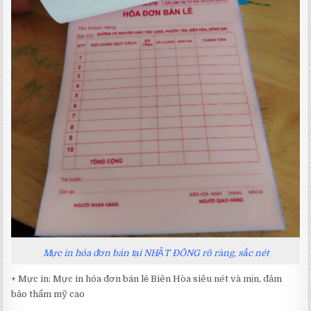
Mực in hóa đơn bán tại NHẬT ĐÔNG rõ ràng, sắc nét
+ Mực in: Mực in hóa đơn bán lẻ Biên Hòa siêu nét và mịn, đảm
bảo thẩm mỹ cao