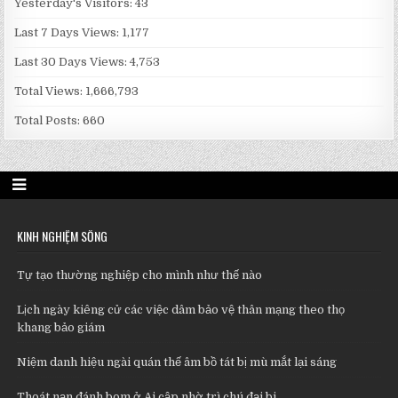
Yesterday's Visitors:
43
Last 7 Days Views:
1,177
Last 30 Days Views:
4,753
Total Views:
1,666,793
Total Posts:
660
KINH NGHIỆM SỐNG
Tự tạo thường nghiệp cho mình như thế nào
Lịch ngày kiêng cử các việc dâm bảo vệ thân mạng theo thọ
khang bảo giám
Niệm danh hiệu ngài quán thế âm bồ tát bị mù mắt lại sáng
Thoát nạn đánh bom ở Ai cập nhờ trì chú đại bi