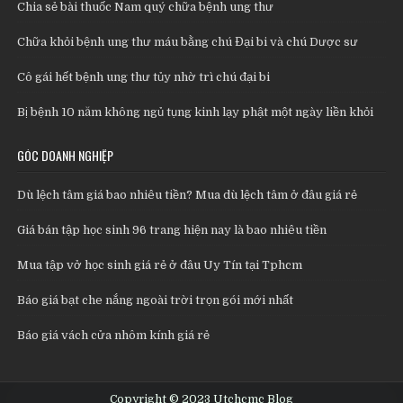
Chia sẻ bài thuốc Nam quý chữa bệnh ung thư
Chữa khỏi bệnh ung thư máu bằng chú Đại bi và chú Dược sư
Cô gái hết bệnh ung thư tủy nhờ trì chú đại bi
Bị bệnh 10 năm không ngủ tụng kinh lạy phật một ngày liền khỏi
GÓC DOANH NGHIỆP
Dù lệch tâm giá bao nhiêu tiền? Mua dù lệch tâm ở đâu giá rẻ
Giá bán tập học sinh 96 trang hiện nay là bao nhiêu tiền
Mua tập vở học sinh giá rẻ ở đâu Uy Tín tại Tphcm
Báo giá bạt che nắng ngoài trời trọn gói mới nhất
Báo giá vách cửa nhôm kính giá rẻ
Copyright © 2023 Utchcmc Blog