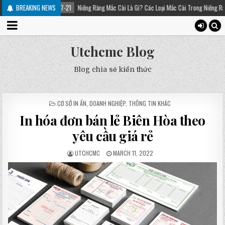
21
Niềng Răng Mắc Cài Là Gì? Các Loại Mắc Cài Trong Niềng Răng – Platinum Dental
BREAKING NEWS
Utchcmc Blog
Blog chia sẻ kiến thức
POSTED
CƠ SỞ IN ẤN
,
DOANH NGHIỆP
,
THÔNG TIN KHÁC
IN
In hóa đơn bán lẻ Biên Hòa theo
yêu cầu giá rẻ
UTCHCMC
MARCH 11, 2022