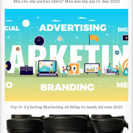
Mái che xếp giá bao nhiêu? Mẫu mái xếp giá rẻ, đẹp 2022
Top 9+ Xu hướng Marketing sẽ thống trị mạnh mẽ năm 2025