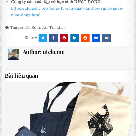
Công ty sản xuất tập vở học sinh NHẬT ĐÔNG
:
https://utchcmc.org/cong-ty-san-xuat-tap-hoc-sinh-gia-re-
nhat-dong.html
Tagged
Co So In An
,
Tin khac
Share:
Author:
utchcmc
Bài liên quan