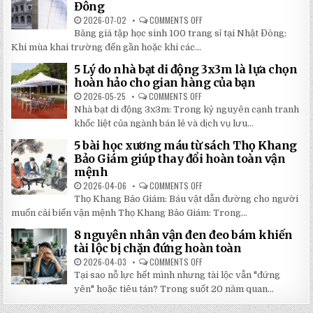
Đông
THEO
YÊU
2026-07-02
COMMENTS OFF
ON
CẦU
BẢNG
CHẤT
Bảng giá tập học sinh 100 trang sỉ tại Nhật Đông:
GIÁ
LƯỢNG
TẬP
Khi mùa khai trường đến gần hoặc khi các...
CAO,
HỌC
GIÁ
SINH
RẺ
5 Lý do nhà bạt di động 3x3m là lựa chọn
100
TẠI
TRANG
hoàn hảo cho gian hàng của bạn
NHẬT
MỚI
ĐÔNG
NHẤT
2026-05-25
COMMENTS OFF
ON
2026:
5
Nhà bạt di động 3x3m: Trong kỷ nguyên cạnh tranh
GIẢM
LÝ
GIÁ
DO
khốc liệt của ngành bán lẻ và dịch vụ lưu...
SỐ
NHÀ
TẬN
BẠT
5 bài học xương máu từ sách Thọ Khang
GỐC
DI
TẠI
ĐỘNG
Bảo Giám giúp thay đổi hoàn toàn vận
NHẬT
3X3M
mệnh
ĐÔNG
LÀ
LỰA
2026-04-06
COMMENTS OFF
ON
CHỌN
5
HOÀN
Thọ Khang Bảo Giám: Báu vật dẫn đường cho người
BÀI
HẢO
HỌC
muốn cải biến vận mệnh Thọ Khang Bảo Giám: Trong...
CHO
XƯƠNG
GIAN
MÁU
HÀNG
8 nguyên nhân vận đen đeo bám khiến
TỪ
CỦA
SÁCH
tài lộc bị chặn đứng hoàn toàn
BẠN
THỌ
KHANG
2026-04-03
COMMENTS OFF
ON
BẢO
8
Tại sao nỗ lực hết mình nhưng tài lộc vẫn "đứng
GIÁM
NGUYÊN
GIÚP
NHÂN
yên" hoặc tiêu tán? Trong suốt 20 năm quan...
THAY
VẬN
ĐỔI
ĐEN
HOÀN
ĐEO