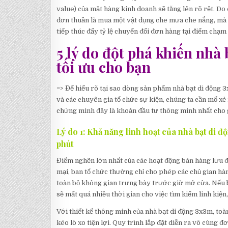
value) của mặt hàng kinh doanh sẽ tăng lên rõ rệt. Do
đơn thuần là mua một vật dụng che mưa che nắng, mà 
tiếp thúc đẩy tỷ lệ chuyển đổi đơn hàng tại điểm chạm 
5 lý do đột phá khiến nhà 
tối ưu cho bạn
=> Để hiểu rõ tại sao dòng sản phẩm nhà bạt di động 3
và các chuyên gia tổ chức sự kiện, chúng ta cần mổ xẻ 
chứng minh đây là khoản đầu tư thông minh nhất cho 
Lý do 1: Khả năng linh hoạt của nhà bạt di độ
phút
Điểm nghẽn lớn nhất của các hoạt động bán hàng lưu độ
mại, ban tổ chức thường chỉ cho phép các chủ gian hàn
toàn bộ không gian trưng bày trước giờ mở cửa. Nếu b
sẽ mất quá nhiều thời gian cho việc tìm kiếm linh kiện
Với thiết kế thông minh của nhà bạt di động 3x3m, toà
kéo lò xo tiện lợi. Quy trình lắp đặt diễn ra vô cùng 