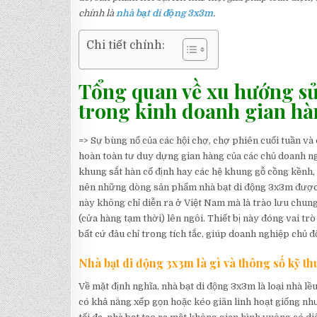
chính là
nhà bạt di động 3x3m
.
Chi tiết chính:
Tổng quan về xu hướng sử
trong kinh doanh gian h
=> Sự bùng nổ của các hội chợ, chợ phiên cuối tuần và c
hoàn toàn tư duy dựng gian hàng của các chủ doanh ng
khung sắt hàn cố định hay các hệ khung gỗ cồng kềnh, 
nên những dòng sản phẩm nhà bạt di động 3x3m được
này không chỉ diễn ra ở Việt Nam mà là trào lưu chung
(cửa hàng tạm thời) lên ngôi. Thiết bị này đóng vai tr
bất cứ đâu chỉ trong tích tắc, giúp doanh nghiệp chủ 
Nhà bạt di động 3x3m là gì và thông số kỹ th
Về mặt định nghĩa, nhà bạt di động 3x3m là loại nhà l
có khả năng xếp gọn hoặc kéo giãn linh hoạt giống nh