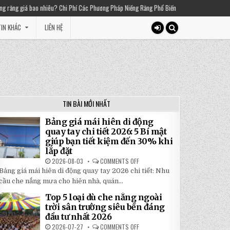
 Chi Phí Các Phương Pháp Niềng Răng Phổ Biến
2025-03-01
Thiền chuông là gì? 
IN KHÁC
LIÊN HỆ
TIN BÀI MỚI NHẤT
Bảng giá mái hiên di động
quay tay chi tiết 2026: 5 Bí mật
giúp bạn tiết kiệm đến 30% khi
lắp đặt
2026-08-03
COMMENTS OFF
ON
BẢNG
Bảng giá mái hiên di động quay tay 2026 chi tiết: Nhu
GIÁ
MÁI
cầu che nắng mưa cho hiên nhà, quán...
HIÊN
DI
Top 5 loại dù che nắng ngoài
ĐỘNG
QUAY
trời sân trường siêu bền đáng
TAY
đầu tư nhất 2026
CHI
TIẾT
2026-07-27
COMMENTS OFF
ON
2026: