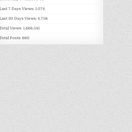
Last 7 Days Views:
1,074
Last 30 Days Views:
4,756
Total Views:
1,666,541
Total Posts:
660