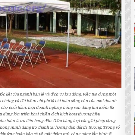
 liệt của ngành bán lẻ và dịch vụ lưu động, việc tạo dựng một
chóng và tiết kiệm chi phí là bài toán sống còn của mọi doanh
i chợ cuối tuần, một doanh nghiệp nông sản đang tìm kiếm thị
u dùng lớn triển khai chiến dịch kích hoạt thương hiệu
chu luôn là ưu tiên hàng đầu. Giữa hàng loạt các giải pháp dựng
 thông minh đang trở thành xu hướng dẫn dắt thị trường. Trong số
, đáp ứng hoàn hảo cả về mặt thẩm mỹ, công năng lẫn kinh tế