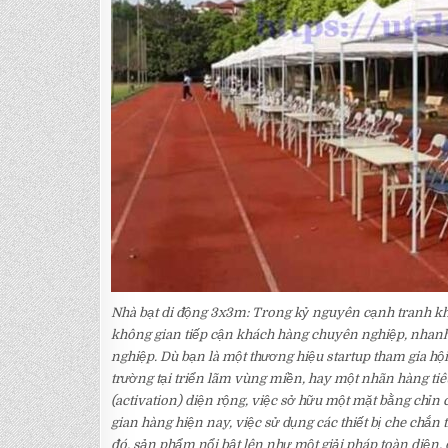
Nhà bạt di động 3x3m: Trong kỷ nguyên cạnh tranh khốc
không gian tiếp cận khách hàng chuyên nghiệp, nhanh 
nghiệp. Dù bạn là một thương hiệu startup tham gia hộ
trường tại triển lãm vùng miền, hay một nhãn hàng tiê
(activation) diện rộng, việc sở hữu một mặt bằng chỉn 
gian hàng hiện nay, việc sử dụng các thiết bị che chắn
đó, sản phẩm nổi bật lên như một giải pháp toàn diện