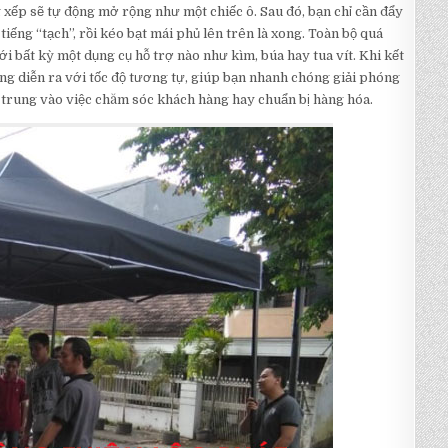
 xếp sẽ tự động mở rộng như một chiếc ô. Sau đó, bạn chỉ cần đẩy
iếng “tạch”, rồi kéo bạt mái phủ lên trên là xong. Toàn bộ quá
ới bất kỳ một dụng cụ hỗ trợ nào như kìm, búa hay tua vít. Khi kết
ũng diễn ra với tốc độ tương tự, giúp bạn nhanh chóng giải phóng
ập trung vào việc chăm sóc khách hàng hay chuẩn bị hàng hóa.