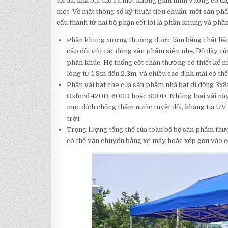
tối đa, nhà bạt tạo ra một không gian hình vuông có diệ
mét. Về mặt thông số kỹ thuật tiêu chuẩn, một sản ph
cấu thành từ hai bộ phận cốt lõi là phần khung và phần
Phần khung xương thường được làm bằng chất liệu
cấp đối với các dòng sản phẩm siêu nhẹ. Độ dày c
phân khúc. Hệ thống cột chân thường có thiết kế nh
lòng từ 1.8m đến 2.3m, và chiều cao đỉnh mái có th
Phần vải bạt che của sản phẩm nhà bạt di động 3x3
Oxford 420D, 600D hoặc 800D. Những loại vải nà
mục đích chống thấm nước tuyệt đối, kháng tia UV,
trời.
Trọng lượng tổng thể của toàn bộ bộ sản phẩm thư
có thể vận chuyển bằng xe máy hoặc xếp gọn vào cố