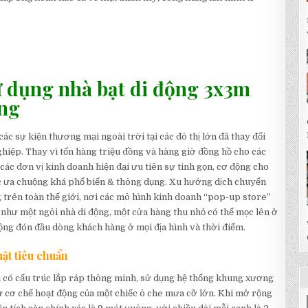
 dụng nhà bạt di động 3x3m
àng
ác sự kiện thương mại ngoài trời tại các đô thị lớn đã thay đổi
hiệp. Thay vì tốn hàng triệu đồng và hàng giờ đồng hồ cho các
các đơn vị kinh doanh hiện đại ưu tiên sự tinh gọn, cơ động cho
 ưa chuộng khá phổ biến & thông dụng. Xu hướng dịch chuyển
 trên toàn thế giới, nơi các mô hình kinh doanh “pop-up store”
ò như một ngôi nhà di động, một cửa hàng thu nhỏ có thể mọc lên ở
động đón đầu dòng khách hàng ở mọi địa hình và thời điểm.
uật tiêu chuẩn
ều có cấu trúc lắp ráp thông minh, sử dụng hệ thống khung xương
ư cơ chế hoạt động của một chiếc ô che mưa cỡ lớn. Khi mở rộng