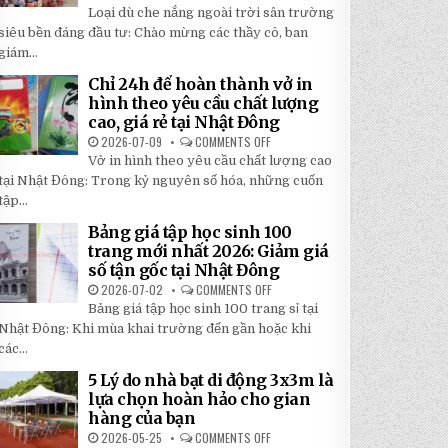
TOP
5
Loại dù che nắng ngoài trời sân trường
5
BÍ
LOẠI
siêu bền đáng đầu tư: Chào mừng các thầy cô, ban
MẬT
DÙ
GIÚP
giám...
CHE
BẠN
NẮNG
TIẾT
NGOÀI
KIỆM
Chỉ 24h để hoàn thành vở in
TRỜI
ĐẾN
hình theo yêu cầu chất lượng
SÂN
30%
TRƯỜNG
KHI
cao, giá rẻ tại Nhật Đông
SIÊU
LẮP
BỀN
2026-07-09
COMMENTS OFF
ĐẶT
ON
ĐÁNG
CHỈ
Vở in hình theo yêu cầu chất lượng cao
ĐẦU
24H
TƯ
ĐỂ
tại Nhật Đông: Trong kỷ nguyên số hóa, những cuốn
NHẤT
HOÀN
2026
tập...
THÀNH
VỞ
IN
Bảng giá tập học sinh 100
HÌNH
trang mới nhất 2026: Giảm giá
THEO
YÊU
số tận gốc tại Nhật Đông
CẦU
CHẤT
2026-07-02
COMMENTS OFF
ON
LƯỢNG
BẢNG
Bảng giá tập học sinh 100 trang sỉ tại
CAO,
GIÁ
GIÁ
TẬP
Nhật Đông: Khi mùa khai trường đến gần hoặc khi
RẺ
HỌC
TẠI
các...
SINH
NHẬT
100
ĐÔNG
TRANG
5 Lý do nhà bạt di động 3x3m là
MỚI
lựa chọn hoàn hảo cho gian
NHẤT
2026:
hàng của bạn
GIẢM
GIÁ
2026-05-25
COMMENTS OFF
ON
SỐ