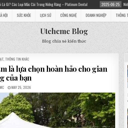
ài Trong Niềng Răng – Platinum Dental
2025-06-25
Niềng răng giá bao nhiêu?
XÃ HỘI
SỨC KHỎE
LỊCH SỬ
CÔNG NGHỆ
DOANH NGHIỆP
THÔNG T
Utchcmc Blog
Blog chia sẻ kiến thức
ED
BẠT
,
THÔNG TIN KHÁC
3m là lựa chọn hoàn hảo cho gian
g của bạn
MC
MAY 25, 2026