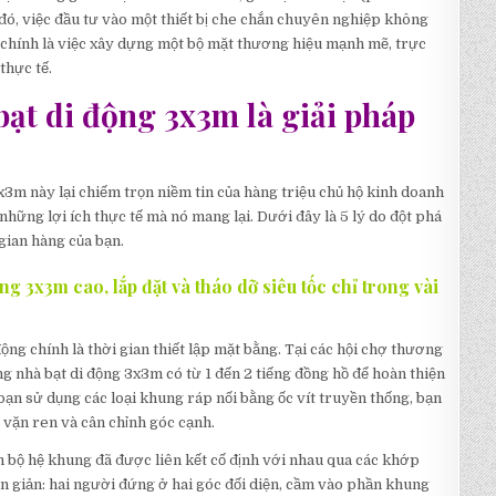
 đó, việc đầu tư vào một thiết bị che chắn chuyên nghiệp không
chính là việc xây dựng một bộ mặt thương hiệu mạnh mẽ, trực
thực tế.
bạt di động 3x3m là giải pháp
x3m này lại chiếm trọn niềm tin của hàng triệu chủ hộ kinh doanh
những lợi ích thực tế mà nó mang lại. Dưới đây là 5 lý do đột phá
gian hàng của bạn.
ng 3x3m cao, lắp đặt và tháo dỡ siêu tốc chỉ trong vài
ng chính là thời gian thiết lập mặt bằng. Tại các hội chợ thương
g nhà bạt di động 3x3m có từ 1 đến 2 tiếng đồng hồ để hoàn thiện
ạn sử dụng các loại khung ráp nối bằng ốc vít truyền thống, bạn
, vặn ren và cân chỉnh góc cạnh.
n bộ hệ khung đã được liên kết cố định với nhau qua các khớp
đơn giản: hai người đứng ở hai góc đối diện, cầm vào phần khung