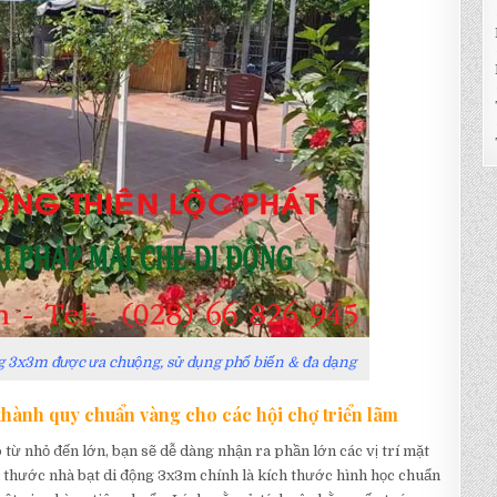
g 3x3m được ưa chuộng, sử dụng phổ biến & đa dạng
 thành quy chuẩn vàng cho các hội chợ triển lãm
ừ nhỏ đến lớn, bạn sẽ dễ dàng nhận ra phần lớn các vị trí mặt
 thước nhà bạt di động 3x3m chính là kích thước hình học chuẩn