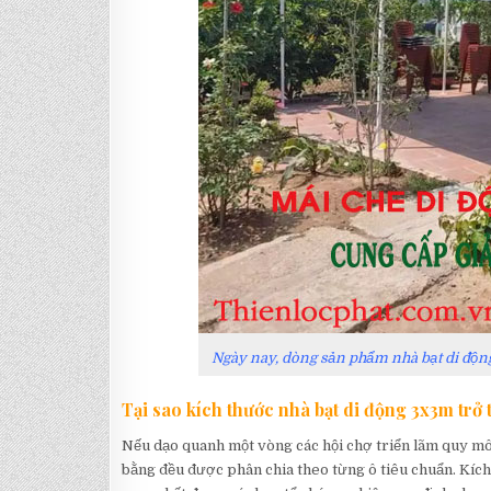
Ngày nay, dòng sản phẩm nhà bạt di độn
Tại sao kích thước nhà bạt di động 3x3m trở
Nếu dạo quanh một vòng các hội chợ triển lãm quy mô t
bằng đều được phân chia theo từng ô tiêu chuẩn. Kích