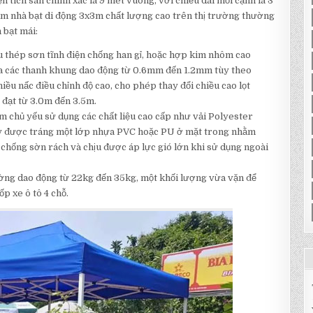
n tích sàn chính xác là 9 mét vuông, với chiều dài mỗi cạnh là 3
ẩm nhà bạt di động 3x3m chất lượng cao trên thị trường thường
 bạt mái:
 thép sơn tĩnh điện chống han gỉ, hoặc hợp kim nhôm cao
ủa các thanh khung dao động từ 0.6mm đến 1.2mm tùy theo
iều nấc điều chỉnh độ cao, cho phép thay đổi chiều cao lọt
ể đạt từ 3.0m đến 3.5m.
m chủ yếu sử dụng các chất liệu cao cấp như vải Polyester
y được tráng một lớp nhựa PVC hoặc PU ở mặt trong nhằm
 chống sờn rách và chịu được áp lực gió lớn khi sử dụng ngoài
ờng dao động từ 22kg đến 35kg, một khối lượng vừa vặn để
p xe ô tô 4 chỗ.