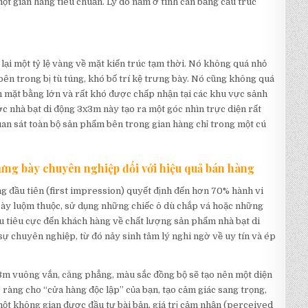
ột gian hàng tiêu chuẩn. Lý do nằm ở tính cân bằng cấu trúc
ại một tỷ lệ vàng về mặt kiến trúc tạm thời. Nó không quá nhỏ
n trong bị tù túng, khó bố trí kệ trưng bày. Nó cũng không quá
 mặt bằng lớn và rất khó được chấp nhận tại các khu vực sảnh
c nhà bạt di động 3x3m này tạo ra một góc nhìn trực diện rất
uan sát toàn bộ sản phẩm bên trong gian hàng chỉ trong một cú
ưng bày chuyên nghiệp đối với hiệu quả bán hàng
ng đầu tiên (first impression) quyết định đến hơn 70% hành vi
ày luộm thuộc, sử dụng những chiếc ô dù chắp vá hoặc những
iệu tiêu cực đến khách hàng về chất lượng sản phẩm nhà bạt di
ự chuyên nghiệp, từ đó nảy sinh tâm lý nghi ngờ về uy tín và ép
x3m vuông vắn, căng phẳng, màu sắc đồng bộ sẽ tạo nên một diện
õ ràng cho “cửa hàng độc lập” của bạn, tạo cảm giác sang trọng,
ột không gian được đầu tư bài bản, giá trị cảm nhận (perceived