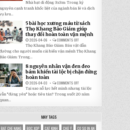
5
Nhà bạt di động 3x3m: Trong kỷ
TẬN
LÝ
GỐC
DO
nguyên cạnh tranh khốc liệt của ngành bán lẻ và dịch
TẠI
NHÀ
NHẬT
vụ lưu...
BẠT
ĐÔNG
DI
ĐỘNG
5 bài học xương máu từ sách
3X3M
Thọ Khang Bảo Giám giúp
LÀ
LỰA
thay đổi hoàn toàn vận mệnh
CHỌN
HOÀN
2026-04-06
COMMENTS OFF
ON
HẢO
5
Thọ Khang Bảo Giám: Báu vật dẫn
CHO
BÀI
GIAN
HỌC
đường cho người muốn cải biến vận mệnh Thọ Khang
HÀNG
XƯƠNG
CỦA
Bảo Giám: Trong...
MÁU
BẠN
TỪ
SÁCH
8 nguyên nhân vận đen đeo
THỌ
bám khiến tài lộc bị chặn đứng
KHANG
BẢO
hoàn toàn
GIÁM
GIÚP
2026-04-03
COMMENTS OFF
ON
THAY
8
Tại sao nỗ lực hết mình nhưng tài lộc
ĐỔI
NGUYÊN
HOÀN
NHÂN
vẫn "đứng yên" hoặc tiêu tán? Trong suốt 20 năm
TOÀN
VẬN
VẬN
quan...
ĐEN
MỆNH
ĐEO
BÁM
KHIẾN
TÀI
MAY TAGS
LỘC
BỊ
CHẶN
BAT CHE NANG
BOC XOP
CAT KINH
CHÚ Ý
CO SO IN AN
ĐỨNG