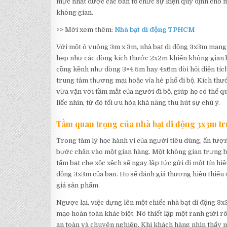
mực nhất được các ban tổ chức sự kiện quy định cho m
không gian.
>> Mời xem thêm:
Nhà bạt di động TPHCM
Với một ô vuông 3m x 3m, nhà bạt di động 3x3m mang l
hẹp như các dòng kích thước 2x2m khiến không gian bê
cồng kềnh như dòng 3×4.5m hay 4x6m đòi hỏi diện tích
trung tâm thương mại hoặc vỉa hè phố đi bộ. Kích thướ
vừa vặn với tầm mắt của người đi bộ, giúp họ có thể q
liếc nhìn, từ đó tối ưu hóa khả năng thu hút sự chú ý.
Tầm quan trọng của nhà bạt di động 3x3m tr
Trong tâm lý học hành vi của người tiêu dùng, ấn tượ
bước chân vào một gian hàng. Một không gian trưng b
tấm bạt che xộc xệch sẽ ngay lập tức gửi đi một tín h
động 3x3m của bạn. Họ sẽ đánh giá thương hiệu thiếu s
giá sản phẩm.
Ngược lại, việc dựng lên một chiếc nhà bạt di động 3
mạo hoàn toàn khác biệt. Nó thiết lập một ranh giới r
an toàn và chuyên nghiệp. Khi khách hàng nhìn thấy m