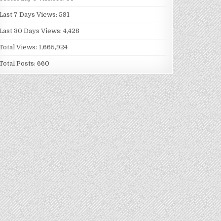
Last 7 Days Views:
591
Last 30 Days Views:
4,428
Total Views:
1,665,924
Total Posts:
660