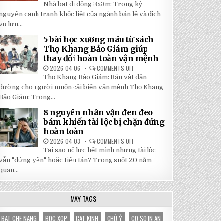
5
Nhà bạt di động 3x3m: Trong kỷ
TẬN
LÝ
GỐC
DO
nguyên cạnh tranh khốc liệt của ngành bán lẻ và dịch
TẠI
NHÀ
NHẬT
vụ lưu...
BẠT
ĐÔNG
DI
ĐỘNG
5 bài học xương máu từ sách
3X3M
Thọ Khang Bảo Giám giúp
LÀ
LỰA
thay đổi hoàn toàn vận mệnh
CHỌN
HOÀN
2026-04-06
COMMENTS OFF
ON
HẢO
5
Thọ Khang Bảo Giám: Báu vật dẫn
CHO
BÀI
GIAN
HỌC
đường cho người muốn cải biến vận mệnh Thọ Khang
HÀNG
XƯƠNG
CỦA
Bảo Giám: Trong...
MÁU
BẠN
TỪ
SÁCH
8 nguyên nhân vận đen đeo
THỌ
bám khiến tài lộc bị chặn đứng
KHANG
BẢO
hoàn toàn
GIÁM
GIÚP
2026-04-03
COMMENTS OFF
ON
THAY
8
Tại sao nỗ lực hết mình nhưng tài lộc
ĐỔI
NGUYÊN
HOÀN
NHÂN
vẫn "đứng yên" hoặc tiêu tán? Trong suốt 20 năm
TOÀN
VẬN
VẬN
quan...
ĐEN
MỆNH
ĐEO
BÁM
KHIẾN
TÀI
MAY TAGS
LỘC
BỊ
CHẶN
BAT CHE NANG
BOC XOP
CAT KINH
CHÚ Ý
CO SO IN AN
ĐỨNG