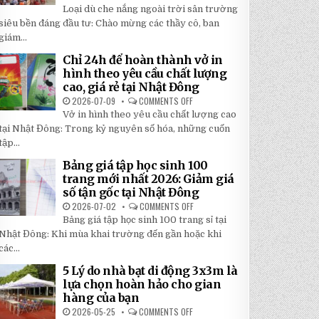
TOP
5
Loại dù che nắng ngoài trời sân trường
5
BÍ
LOẠI
siêu bền đáng đầu tư: Chào mừng các thầy cô, ban
MẬT
DÙ
GIÚP
giám...
CHE
BẠN
NẮNG
TIẾT
NGOÀI
KIỆM
Chỉ 24h để hoàn thành vở in
TRỜI
ĐẾN
hình theo yêu cầu chất lượng
SÂN
30%
TRƯỜNG
KHI
cao, giá rẻ tại Nhật Đông
SIÊU
LẮP
BỀN
2026-07-09
COMMENTS OFF
ĐẶT
ON
ĐÁNG
CHỈ
Vở in hình theo yêu cầu chất lượng cao
ĐẦU
24H
TƯ
ĐỂ
tại Nhật Đông: Trong kỷ nguyên số hóa, những cuốn
NHẤT
HOÀN
2026
tập...
THÀNH
VỞ
IN
Bảng giá tập học sinh 100
HÌNH
trang mới nhất 2026: Giảm giá
THEO
YÊU
số tận gốc tại Nhật Đông
CẦU
CHẤT
2026-07-02
COMMENTS OFF
ON
LƯỢNG
BẢNG
Bảng giá tập học sinh 100 trang sỉ tại
CAO,
GIÁ
GIÁ
TẬP
Nhật Đông: Khi mùa khai trường đến gần hoặc khi
RẺ
HỌC
TẠI
các...
SINH
NHẬT
100
ĐÔNG
TRANG
5 Lý do nhà bạt di động 3x3m là
MỚI
lựa chọn hoàn hảo cho gian
NHẤT
2026:
hàng của bạn
GIẢM
GIÁ
2026-05-25
COMMENTS OFF
ON
SỐ