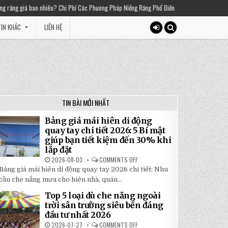
í Các Phương Pháp Niềng Răng Phổ Biến
2025-03-01
Thiền chuông là gì? Lợi ích
IN KHÁC
LIÊN HỆ
TIN BÀI MỚI NHẤT
Bảng giá mái hiên di động
quay tay chi tiết 2026: 5 Bí mật
giúp bạn tiết kiệm đến 30% khi
lắp đặt
2026-08-03
COMMENTS OFF
ON
BẢNG
Bảng giá mái hiên di động quay tay 2026 chi tiết: Nhu
GIÁ
MÁI
cầu che nắng mưa cho hiên nhà, quán...
HIÊN
DI
Top 5 loại dù che nắng ngoài
ĐỘNG
QUAY
trời sân trường siêu bền đáng
TAY
đầu tư nhất 2026
CHI
TIẾT
2026-07-27
COMMENTS OFF
ON
2026: