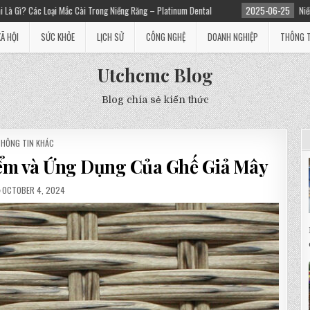
g Niềng Răng – Platinum Dental
2025-06-25
Niềng răng giá bao nhiêu? Chi Ph
XÃ HỘI
SỨC KHỎE
LỊCH SỬ
CÔNG NGHỆ
DOANH NGHIỆP
THÔNG T
Utchcmc Blog
Blog chia sẻ kiến thức
POSTED
THÔNG TIN KHÁC
N
iểm và Ứng Dụng Của Ghế Giả Mây
OCTOBER 4, 2024