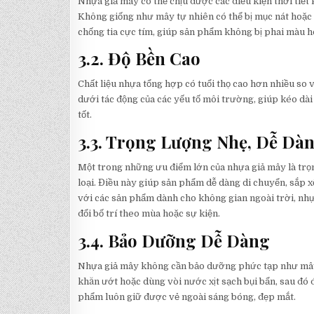
Nhựa giả mây có thể chịu được các điều kiện thời tiết 
Không giống như mây tự nhiên có thể bị mục nát hoặc 
chống tia cực tím, giúp sản phẩm không bị phai màu ho
3.2. Độ Bền Cao
Chất liệu nhựa tổng hợp có tuổi thọ cao hơn nhiều so
dưới tác động của các yếu tố môi trường, giúp kéo dà
tốt.
3.3. Trọng Lượng Nhẹ, Dễ Dà
Một trong những ưu điểm lớn của nhựa giả mây là trọng
loại. Điều này giúp sản phẩm dễ dàng di chuyển, sắp x
với các sản phẩm dành cho không gian ngoài trời, nh
đổi bố trí theo mùa hoặc sự kiện.
3.4. Bảo Dưỡng Dễ Dàng
Nhựa giả mây không cần bảo dưỡng phức tạp như mây 
khăn ướt hoặc dùng vòi nước xịt sạch bụi bẩn, sau đó
phẩm luôn giữ được vẻ ngoài sáng bóng, đẹp mắt.