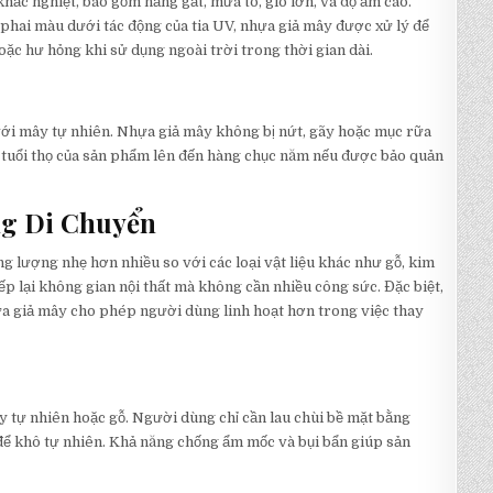
khắc nghiệt, bao gồm nắng gắt, mưa to, gió lớn, và độ ẩm cao.
phai màu dưới tác động của tia UV, nhựa giả mây được xử lý để
ặc hư hỏng khi sử dụng ngoài trời trong thời gian dài.
 với mây tự nhiên. Nhựa giả mây không bị nứt, gãy hoặc mục rữa
i tuổi thọ của sản phẩm lên đến hàng chục năm nếu được bảo quản
ng Di Chuyển
 lượng nhẹ hơn nhiều so với các loại vật liệu khác như gỗ, kim
ếp lại không gian nội thất mà không cần nhiều công sức. Đặc biệt,
ựa giả mây cho phép người dùng linh hoạt hơn trong việc thay
tự nhiên hoặc gỗ. Người dùng chỉ cần lau chùi bề mặt bằng
 để khô tự nhiên. Khả năng chống ẩm mốc và bụi bẩn giúp sản