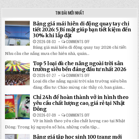
TIN BÀI MỚI NHẤT
Bảng giá mái hiên di động quay tay chi
tiết 2026: 5 Bí mật giúp bạn tiết kiệm đến
30% khi lắp đặt
2026-08-03
COMMENTS OFF
ON
BẢNG
Bảng giá mái hiên di động quay tay 2026 chi tiết:
GIÁ
MÁI
Nhu cầu che nắng mưa cho hiên nhà, quán...
HIÊN
DI
Top 5 loại dù che nắng ngoài trời sân
ĐỘNG
QUAY
trường siêu bền đáng đầu tư nhất 2026
TAY
CHI
2026-07-27
COMMENTS OFF
ON
TIẾT
TOP
Loại dù che nắng ngoài trời sân trường siêu bền
2026:
5
5
LOẠI
đáng đầu tư: Chào mừng các thầy cô, ban giám...
BÍ
DÙ
MẬT
CHE
Chỉ 24h để hoàn thành vở in hình theo
GIÚP
NẮNG
BẠN
NGOÀI
yêu cầu chất lượng cao, giá rẻ tại Nhật
TIẾT
TRỜI
Đông
KIỆM
SÂN
ĐẾN
TRƯỜNG
2026-07-09
COMMENTS OFF
ON
30%
SIÊU
CHỈ
KHI
BỀN
Vở in hình theo yêu cầu chất lượng cao tại Nhật
24H
LẮP
ĐÁNG
ĐỂ
ĐẶT
Đông: Trong kỷ nguyên số hóa, những cuốn tập...
ĐẦU
HOÀN
TƯ
THÀNH
NHẤT
Bảng giá tập học sinh 100 trang mới
VỞ
2026