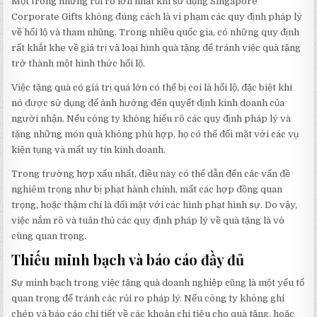
Một trong những rủi ro lớn nhất khi sử dụng Singapore
Corporate Gifts không đúng cách là vi phạm các quy định pháp lý
về hối lộ và tham nhũng. Trong nhiều quốc gia, có những quy định
rất khắt khe về giá trị và loại hình quà tặng để tránh việc quà tặng
trở thành một hình thức hối lộ.
Việc tặng quà có giá trị quá lớn có thể bị coi là hối lộ, đặc biệt khi
nó được sử dụng để ảnh hưởng đến quyết định kinh doanh của
người nhận. Nếu công ty không hiểu rõ các quy định pháp lý và
tặng những món quà không phù hợp, họ có thể đối mặt với các vụ
kiện tụng và mất uy tín kinh doanh.
Trong trường hợp xấu nhất, điều này có thể dẫn đến các vấn đề
nghiêm trọng như bị phạt hành chính, mất các hợp đồng quan
trọng, hoặc thậm chí là đối mặt với các hình phạt hình sự. Do vậy,
việc nắm rõ và tuân thủ các quy định pháp lý về quà tặng là vô
cùng quan trọng.
Thiếu minh bạch và báo cáo đầy đủ
Sự minh bạch trong việc tặng quà doanh nghiệp cũng là một yếu tố
quan trọng để tránh các rủi ro pháp lý. Nếu công ty không ghi
chép và báo cáo chi tiết về các khoản chi tiêu cho quà tặng, hoặc