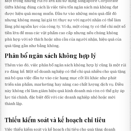
Một trong những rủi ro lớn khi sử dụng Singapore Corporate
Gifts không đúng cách là việc tiêu tốn ngân sách mà không đạt
được hiệu quả mong muốn. Đầu tư vào những món quà đắt đỏ
nhưng không mang lại giá trị thực sự với người nhận có thể làm
lãng phí nguồn lực của công ty. Ví dụ, một công ty có thể chi một số
tiền lớn để mua các vật phẩm cao cấp nhưng nếu chúng không
phù hợp với sở thích hoặc nhu cầu của người nhận, hiệu quả của
quà tặng gần như bằng không.
Phân bổ ngân sách không hợp lý
Thêm vào đó, việc phân bổ ngân sách không hợp lý cũng là một rủi
ro đáng kể. Một số doanh nghiệp có thể chi quá nhiều cho quà tặng
mà bỏ qua việc đầu tư vào các hạng mục cốt lõi khác như phát
triển sản phẩm, marketing hay nâng cao chất lượng dịch vụ. Điều
này không chỉ làm giảm hiệu quả kinh doanh mà còn có thể gây áp
lực tài chính, đặc biệt đối với các doanh nghiệp nhỏ hoặc mới
thành lập.
Thiếu kiểm soát và kế hoạch chi tiêu
Việc thiếu kiểm soát và kế hoạch chi tiêu cho quà tặng doanh