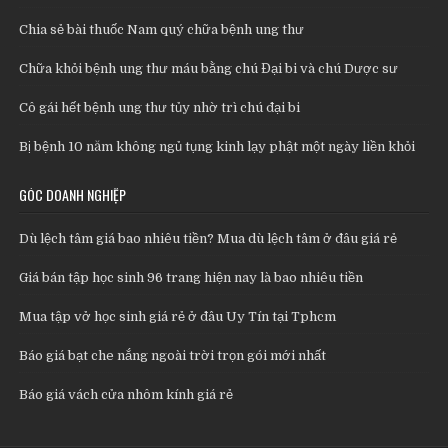
Chia sẻ bài thuốc Nam quý chữa bệnh ung thư
Chữa khỏi bệnh ung thư máu bằng chú Đại bi và chú Dược sư
Cô gái hết bệnh ung thư tủy nhờ trì chú đại bi
Bị bệnh 10 năm không ngủ tụng kinh lạy phật một ngày liền khỏi
GÓC DOANH NGHIỆP
Dù lệch tâm giá bao nhiêu tiền? Mua dù lệch tâm ở đâu giá rẻ
Giá bán tập học sinh 96 trang hiện nay là bao nhiêu tiền
Mua tập vở học sinh giá rẻ ở đâu Uy Tín tại Tphcm
Báo giá bạt che nắng ngoài trời trọn gói mới nhất
Báo giá vách cửa nhôm kính giá rẻ