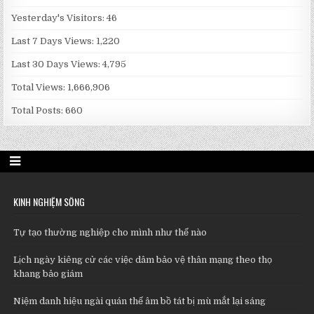
Yesterday's Visitors:
46
Last 7 Days Views:
1,220
Last 30 Days Views:
4,795
Total Views:
1,666,906
Total Posts:
660
KINH NGHIỆM SỐNG
Tự tạo thường nghiệp cho mình như thế nào
Lịch ngày kiêng cử các việc dâm bảo vệ thân mạng theo thọ
khang bảo giám
Niệm danh hiệu ngài quán thế âm bồ tát bị mù mắt lại sáng