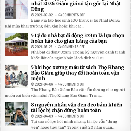
IN
nhất 2026: Giảm giá số tận gốc tại Nhật
HÌNH
Đông
THEO
YÊU
2026-07-02
COMMENTS OFF
ON
CẦU
BẢNG
CHẤT
Bảng giá tập học sinh 100 trang sỉ tại Nhật Đông:
GIÁ
LƯỢNG
TẬP
Khi mùa khai trường đến gần hoặc khi các...
CAO,
HỌC
GIÁ
SINH
RẺ
5 Lý do nhà bạt di động 3x3m là lựa chọn
100
TẠI
TRANG
hoàn hảo cho gian hàng của bạn
NHẬT
MỚI
ĐÔNG
NHẤT
2026-05-25
COMMENTS OFF
ON
2026:
5
Nhà bạt di động 3x3m: Trong kỷ nguyên cạnh tranh
GIẢM
LÝ
GIÁ
DO
khốc liệt của ngành bán lẻ và dịch vụ lưu...
SỐ
NHÀ
TẬN
BẠT
5 bài học xương máu từ sách Thọ Khang
GỐC
DI
TẠI
ĐỘNG
Bảo Giám giúp thay đổi hoàn toàn vận
NHẬT
3X3M
mệnh
ĐÔNG
LÀ
LỰA
2026-04-06
COMMENTS OFF
ON
CHỌN
5
HOÀN
Thọ Khang Bảo Giám: Báu vật dẫn đường cho người
BÀI
HẢO
HỌC
muốn cải biến vận mệnh Thọ Khang Bảo Giám: Trong...
CHO
XƯƠNG
GIAN
MÁU
HÀNG
8 nguyên nhân vận đen đeo bám khiến
TỪ
CỦA
SÁCH
tài lộc bị chặn đứng hoàn toàn
BẠN
THỌ
KHANG
2026-04-03
COMMENTS OFF
ON
BẢO
8
Tại sao nỗ lực hết mình nhưng tài lộc vẫn "đứng
GIÁM
NGUYÊN
GIÚP
NHÂN
yên" hoặc tiêu tán? Trong suốt 20 năm quan...
THAY
VẬN