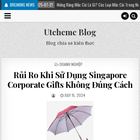
BREAKING NEWS
2025-07-21
Niềng Răng Mắc Cài Là Gì? Các Loại Mắc Cài Trong Niềng Răng – Pla
Utchcmc Blog
Blog chia sẻ kiến thức
POSTED
DOANH NGHIỆP
IN
Rủi Ro Khi Sử Dụng Singapore
Corporate Gifts Không Đúng Cách
JULY 15, 2024