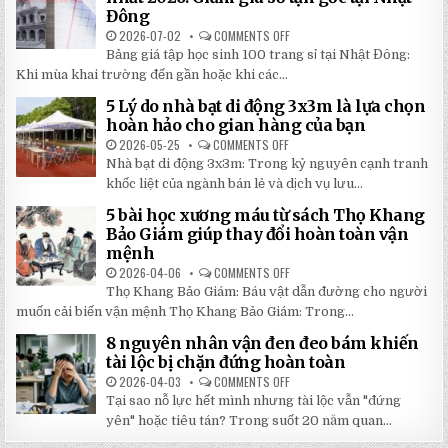
HÌNH
Đông
THEO
YÊU
2026-07-02
COMMENTS OFF
ON
CẦU
BẢNG
CHẤT
Bảng giá tập học sinh 100 trang sỉ tại Nhật Đông:
GIÁ
LƯỢNG
TẬP
Khi mùa khai trường đến gần hoặc khi các...
CAO,
HỌC
GIÁ
SINH
RẺ
5 Lý do nhà bạt di động 3x3m là lựa chọn
100
TẠI
TRANG
hoàn hảo cho gian hàng của bạn
NHẬT
MỚI
ĐÔNG
NHẤT
2026-05-25
COMMENTS OFF
ON
2026:
5
Nhà bạt di động 3x3m: Trong kỷ nguyên cạnh tranh
GIẢM
LÝ
GIÁ
DO
khốc liệt của ngành bán lẻ và dịch vụ lưu...
SỐ
NHÀ
TẬN
BẠT
5 bài học xương máu từ sách Thọ Khang
GỐC
DI
TẠI
ĐỘNG
Bảo Giám giúp thay đổi hoàn toàn vận
NHẬT
3X3M
mệnh
ĐÔNG
LÀ
LỰA
2026-04-06
COMMENTS OFF
ON
CHỌN
5
HOÀN
Thọ Khang Bảo Giám: Báu vật dẫn đường cho người
BÀI
HẢO
HỌC
muốn cải biến vận mệnh Thọ Khang Bảo Giám: Trong...
CHO
XƯƠNG
GIAN
MÁU
HÀNG
8 nguyên nhân vận đen đeo bám khiến
TỪ
CỦA
SÁCH
tài lộc bị chặn đứng hoàn toàn
BẠN
THỌ
KHANG
2026-04-03
COMMENTS OFF
ON
BẢO
8
Tại sao nỗ lực hết mình nhưng tài lộc vẫn "đứng
GIÁM
NGUYÊN
GIÚP
NHÂN
yên" hoặc tiêu tán? Trong suốt 20 năm quan...
THAY
VẬN
ĐỔI
ĐEN