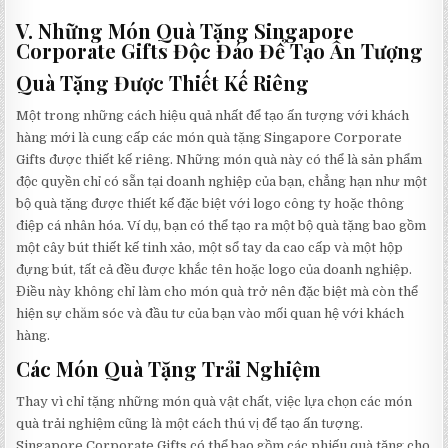
V. Những Món Quà Tặng Singapore
Corporate Gifts Độc Đáo Để Tạo Ấn Tượng
Quà Tặng Được Thiết Kế Riêng
Một trong những cách hiệu quả nhất để tạo ấn tượng với khách
hàng mới là cung cấp các món quà tặng Singapore Corporate
Gifts được thiết kế riêng. Những món quà này có thể là sản phẩm
độc quyền chỉ có sẵn tại doanh nghiệp của bạn, chẳng hạn như một
bộ quà tặng được thiết kế đặc biệt với logo công ty hoặc thông
điệp cá nhân hóa. Ví dụ, bạn có thể tạo ra một bộ quà tặng bao gồm
một cây bút thiết kế tinh xảo, một sổ tay da cao cấp và một hộp
đựng bút, tất cả đều được khắc tên hoặc logo của doanh nghiệp.
Điều này không chỉ làm cho món quà trở nên đặc biệt mà còn thể
hiện sự chăm sóc và đầu tư của bạn vào mối quan hệ với khách
hàng.
Các Món Quà Tặng Trải Nghiệm
Thay vì chỉ tặng những món quà vật chất, việc lựa chọn các món
quà trải nghiệm cũng là một cách thú vị để tạo ấn tượng.
Singapore Corporate Gifts có thể bao gồm các phiếu quà tặng cho