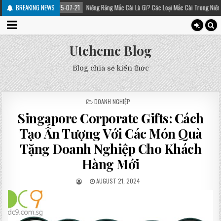
2025-07-21
BREAKING NEWS
Niềng Răng Mắc Cài Là Gì? Các Loại Mắc Cài Trong Niềng Răng – Platinum 
Utchcmc Blog
Blog chia sẻ kiến thức
POSTED
DOANH NGHIỆP
IN
Singapore Corporate Gifts: Cách
Tạo Ấn Tượng Với Các Món Quà
Tặng Doanh Nghiệp Cho Khách
Hàng Mới
AUGUST 21, 2024