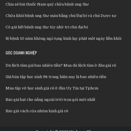
Chia sẻ bài thuốc Nam quý chữa bệnh ung thư
Chữa khỏi bệnh ung thư máu bằng chú Đại bi và chú Dược sư
Cô gái hết bệnh ung thư tủy nhờ trì chú đại bi
Bị bệnh 10 năm không ngủ tụng kinh lạy phật một ngày liền khỏi
GÓC DOANH NGHIỆP
Dù lệch tâm giá bao nhiêu tiền? Mua dù lệch tâm ở đâu giá rẻ
Giá bán tập học sinh 96 trang hiện nay là bao nhiêu tiền
Mua tập vở học sinh giá rẻ ở đâu Uy Tín tại Tphcm
Báo giá bạt che nắng ngoài trời trọn gói mới nhất
Báo giá vách cửa nhôm kính giá rẻ