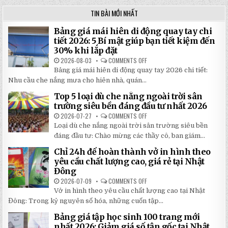
TIN BÀI MỚI NHẤT
Bảng giá mái hiên di động quay tay chi
tiết 2026: 5 Bí mật giúp bạn tiết kiệm đến
30% khi lắp đặt
2026-08-03
COMMENTS OFF
ON
BẢNG
Bảng giá mái hiên di động quay tay 2026 chi tiết:
GIÁ
MÁI
Nhu cầu che nắng mưa cho hiên nhà, quán...
HIÊN
DI
Top 5 loại dù che nắng ngoài trời sân
ĐỘNG
QUAY
trường siêu bền đáng đầu tư nhất 2026
TAY
CHI
2026-07-27
COMMENTS OFF
ON
TIẾT
TOP
Loại dù che nắng ngoài trời sân trường siêu bền
2026:
5
5
LOẠI
đáng đầu tư: Chào mừng các thầy cô, ban giám...
BÍ
DÙ
MẬT
CHE
Chỉ 24h để hoàn thành vở in hình theo
GIÚP
NẮNG
BẠN
NGOÀI
yêu cầu chất lượng cao, giá rẻ tại Nhật
TIẾT
TRỜI
Đông
KIỆM
SÂN
ĐẾN
TRƯỜNG
2026-07-09
COMMENTS OFF
ON
30%
SIÊU
CHỈ
KHI
BỀN
Vở in hình theo yêu cầu chất lượng cao tại Nhật
24H
LẮP
ĐÁNG
ĐỂ
ĐẶT
Đông: Trong kỷ nguyên số hóa, những cuốn tập...
ĐẦU
HOÀN
TƯ
THÀNH
NHẤT
Bảng giá tập học sinh 100 trang mới
VỞ
2026
IN
nhất 2026: Giảm giá số tận gốc tại Nhật