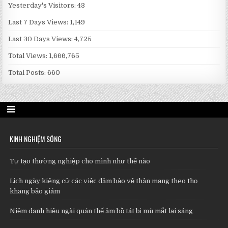
Yesterday's Visitors:
43
Last 7 Days Views:
1,149
Last 30 Days Views:
4,725
Total Views:
1,666,765
Total Posts:
660
KINH NGHIỆM SỐNG
Tự tạo thường nghiệp cho mình như thế nào
Lịch ngày kiêng cử các việc dâm bảo vệ thân mạng theo thọ
khang bảo giám
Niệm danh hiệu ngài quán thế âm bồ tát bị mù mắt lại sáng