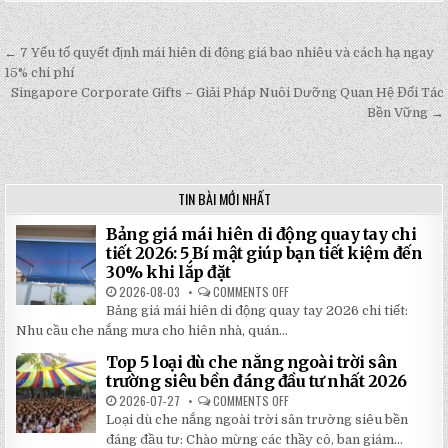
← 7 Yếu tố quyết định mái hiên di động giá bao nhiêu và cách hạ ngay
Post
15% chi phí
navigation
Singapore Corporate Gifts – Giải Pháp Nuôi Dưỡng Quan Hệ Đối Tác
Bền Vững →
TIN BÀI MỚI NHẤT
Bảng giá mái hiên di động quay tay chi
tiết 2026: 5 Bí mật giúp bạn tiết kiệm đến
30% khi lắp đặt
2026-08-03
COMMENTS OFF
ON
BẢNG
Bảng giá mái hiên di động quay tay 2026 chi tiết:
GIÁ
MÁI
Nhu cầu che nắng mưa cho hiên nhà, quán...
HIÊN
DI
Top 5 loại dù che nắng ngoài trời sân
ĐỘNG
QUAY
trường siêu bền đáng đầu tư nhất 2026
TAY
CHI
2026-07-27
COMMENTS OFF
ON
TIẾT
TOP
Loại dù che nắng ngoài trời sân trường siêu bền
2026:
5
5
LOẠI
đáng đầu tư: Chào mừng các thầy cô, ban giám...
BÍ