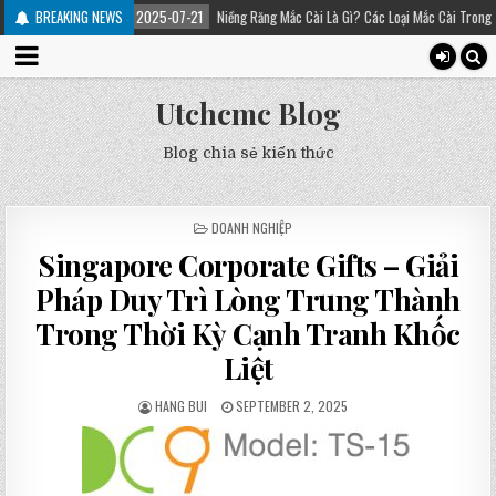
BREAKING NEWS
2025-07-21
Niềng Răng Mắc Cài Là Gì? Các Loại Mắc Cài Trong Niềng Răng – Pl
Utchcmc Blog
Blog chia sẻ kiến thức
POSTED
DOANH NGHIỆP
IN
Singapore Corporate Gifts – Giải
Pháp Duy Trì Lòng Trung Thành
Trong Thời Kỳ Cạnh Tranh Khốc
Liệt
HANG BUI
SEPTEMBER 2, 2025