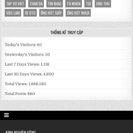
TAP VO VIET
THAN DA
TIN KHAC
TU NHIEN
TÚI
UNG THU
VIEC LAM
XE OTO
ỐNG HÚT GIẤY
ỐNG HÚT NHỰA
THỐNG KÊ TRUY CẬP
Today's Visitors:
65
Yesterday's Visitors:
50
Last 7 Days Views:
1,118
Last 30 Days Views:
4,800
Total Views:
1,666,585
Total Posts:
660
KINH NGHIỆM SỐNG