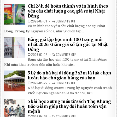
DÙ
MẬT
CHE
Chỉ 24h để hoàn thành vở in hình theo
GIÚP
NẮNG
BẠN
NGOÀI
yêu cầu chất lượng cao, giá rẻ tại Nhật
TIẾT
TRỜI
Đông
KIỆM
SÂN
ĐẾN
TRƯỜNG
2026-07-09
COMMENTS OFF
ON
30%
SIÊU
CHỈ
KHI
BỀN
Vở in hình theo yêu cầu chất lượng cao tại Nhật
24H
LẮP
ĐÁNG
ĐỂ
ĐẶT
Đông: Trong kỷ nguyên số hóa, những cuốn tập...
ĐẦU
HOÀN
TƯ
THÀNH
NHẤT
Bảng giá tập học sinh 100 trang mới
VỞ
2026
IN
nhất 2026: Giảm giá số tận gốc tại Nhật
HÌNH
Đông
THEO
YÊU
2026-07-02
COMMENTS OFF
ON
CẦU
BẢNG
CHẤT
Bảng giá tập học sinh 100 trang sỉ tại Nhật Đông:
GIÁ
LƯỢNG
TẬP
Khi mùa khai trường đến gần hoặc khi các...
CAO,
HỌC
GIÁ
SINH
RẺ
5 Lý do nhà bạt di động 3x3m là lựa chọn
100
TẠI
TRANG
hoàn hảo cho gian hàng của bạn
NHẬT
MỚI
ĐÔNG
NHẤT
2026-05-25
COMMENTS OFF
ON
2026:
5
Nhà bạt di động 3x3m: Trong kỷ nguyên cạnh tranh
GIẢM
LÝ
GIÁ
DO
khốc liệt của ngành bán lẻ và dịch vụ lưu...
SỐ
NHÀ
TẬN
BẠT
5 bài học xương máu từ sách Thọ Khang
GỐC
DI
TẠI
ĐỘNG
Bảo Giám giúp thay đổi hoàn toàn vận
NHẬT
3X3M
mệnh
ĐÔNG
LÀ
LỰA
2026-04-06
COMMENTS OFF
ON