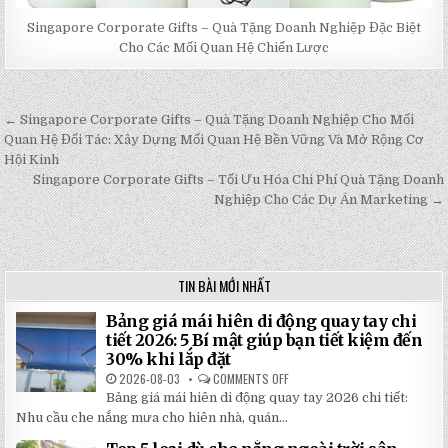
Singapore Corporate Gifts – Quà Tặng Doanh Nghiệp Đặc Biệt
Cho Các Mối Quan Hệ Chiến Lược
← Singapore Corporate Gifts – Quà Tặng Doanh Nghiệp Cho Mối
Post
Quan Hệ Đối Tác: Xây Dựng Mối Quan Hệ Bền Vững Và Mở Rộng Cơ
navigation
Hội Kinh
Singapore Corporate Gifts – Tối Ưu Hóa Chi Phí Quà Tặng Doanh
Nghiệp Cho Các Dự Án Marketing →
TIN BÀI MỚI NHẤT
Bảng giá mái hiên di động quay tay chi
tiết 2026: 5 Bí mật giúp bạn tiết kiệm đến
30% khi lắp đặt
2026-08-03
COMMENTS OFF
ON
BẢNG
Bảng giá mái hiên di động quay tay 2026 chi tiết:
GIÁ
MÁI
Nhu cầu che nắng mưa cho hiên nhà, quán...
HIÊN
DI