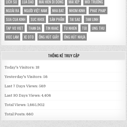
LICH SU
LUA DAO
MAI HIEN DI DONG
MAI XEP
MÔI TRƯỜNG
NGOÀI RA
NGƯỜI VIỆT NAM
NHA BAT
NHOM KINH
PHAT PHAP
SUA CUA KINH
SUC KHOE
SẢN PHẨM
TAI SAO
TAM LINH
TAP VO VIET
THAN DA
TIN KHAC
TU NHIEN
TÚI
UNG THU
VIEC LAM
XE OTO
ỐNG HÚT GIẤY
ỐNG HÚT NHỰA
THỐNG KÊ TRUY CẬP
Today's Visitors:
18
Yesterday's Visitors:
56
Last 7 Days Views:
569
Last 30 Days Views:
4,406
Total Views:
1,665,902
Total Posts:
660