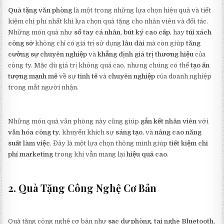
Quà tặng văn phòng
là một trong những lựa chọn hiệu quả và tiết
kiệm chi phí nhất khi lựa chọn quà tặng cho nhân viên và đối tác.
Những món quà như
sổ tay cá nhân
,
bút ký cao cấp
, hay
túi xách
công sở
không chỉ có giá trị sử dụng
lâu dài
mà còn giúp
tăng
cường sự chuyên nghiệp
và
khẳng định giá trị thương hiệu
của
công ty. Mặc dù giá trị không quá cao, nhưng chúng có thể
tạo ấn
tượng mạnh mẽ
về sự
tinh tế
và
chuyên nghiệp
của doanh nghiệp
trong mắt người nhận.
Những món quà văn phòng này cũng giúp
gắn kết nhân viên
với
văn hóa công ty
, khuyến khích sự
sáng tạo
, và
nâng cao năng
suất làm việc
. Đây là một lựa chọn thông minh giúp
tiết kiệm chi
phí marketing
trong khi vẫn mang lại
hiệu quả cao
.
2. Quà Tặng Công Nghệ Cơ Bản
Quà tặng công nghệ cơ bản như
sạc dự phòng
,
tai nghe Bluetooth
,