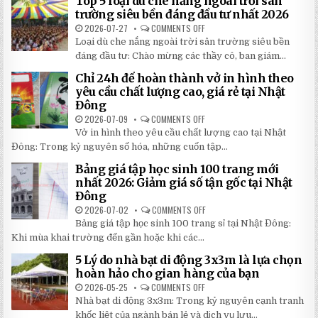
Top 5 loại dù che nắng ngoài trời sân
ĐỘNG
QUAY
trường siêu bền đáng đầu tư nhất 2026
TAY
CHI
2026-07-27
COMMENTS OFF
ON
TIẾT
TOP
Loại dù che nắng ngoài trời sân trường siêu bền
2026:
5
5
LOẠI
đáng đầu tư: Chào mừng các thầy cô, ban giám...
BÍ
DÙ
MẬT
CHE
Chỉ 24h để hoàn thành vở in hình theo
GIÚP
NẮNG
BẠN
NGOÀI
yêu cầu chất lượng cao, giá rẻ tại Nhật
TIẾT
TRỜI
Đông
KIỆM
SÂN
ĐẾN
TRƯỜNG
2026-07-09
COMMENTS OFF
ON
30%
SIÊU
CHỈ
KHI
BỀN
Vở in hình theo yêu cầu chất lượng cao tại Nhật
24H
LẮP
ĐÁNG
ĐỂ
ĐẶT
Đông: Trong kỷ nguyên số hóa, những cuốn tập...
ĐẦU
HOÀN
TƯ
THÀNH
NHẤT
Bảng giá tập học sinh 100 trang mới
VỞ
2026
IN
nhất 2026: Giảm giá số tận gốc tại Nhật
HÌNH
Đông
THEO
YÊU
2026-07-02
COMMENTS OFF
ON
CẦU
BẢNG
CHẤT
Bảng giá tập học sinh 100 trang sỉ tại Nhật Đông:
GIÁ
LƯỢNG
TẬP
Khi mùa khai trường đến gần hoặc khi các...
CAO,
HỌC
GIÁ
SINH
RẺ
5 Lý do nhà bạt di động 3x3m là lựa chọn
100
TẠI
TRANG
hoàn hảo cho gian hàng của bạn
NHẬT
MỚI
ĐÔNG
NHẤT
2026-05-25
COMMENTS OFF
ON
2026:
5
Nhà bạt di động 3x3m: Trong kỷ nguyên cạnh tranh
GIẢM
LÝ
GIÁ
DO
khốc liệt của ngành bán lẻ và dịch vụ lưu...