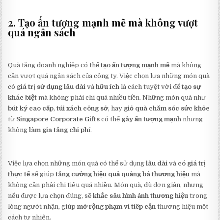
2. Tạo ấn tượng mạnh mẽ mà không vượt
quá ngân sách
Quà tặng doanh nghiệp có thể
tạo ấn tượng mạnh mẽ
mà không
cần vượt quá ngân sách của công ty. Việc chọn lựa những món quà
có
giá trị sử dụng lâu dài
và
hữu ích
là cách tuyệt vời để
tạo sự
khác biệt
mà không phải chi quá nhiều tiền. Những món quà như
bút ký cao cấp
,
túi xách công sở
, hay
giỏ quà chăm sóc sức khỏe
từ
Singapore Corporate Gifts
có thể
gây ấn tượng mạnh
nhưng
không
làm gia tăng chi phí
.
Việc lựa chọn những món quà có thể sử dụng
lâu dài
và
có giá trị
thực tế
sẽ giúp
tăng cường hiệu quả quảng bá thương hiệu
mà
không cần phải chi tiêu quá nhiều. Món quà, dù đơn giản, nhưng
nếu được lựa chọn đúng, sẽ
khắc sâu hình ảnh thương hiệu
trong
lòng người nhận, giúp
mở rộng phạm vi tiếp cận
thương hiệu một
cách tự nhiên.