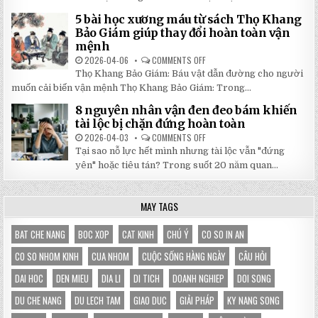
SỐ
NHÀ
TẬN
BẠT
5 bài học xương máu từ sách Thọ Khang
GỐC
DI
TẠI
ĐỘNG
Bảo Giám giúp thay đổi hoàn toàn vận
NHẬT
3X3M
mệnh
ĐÔNG
LÀ
LỰA
2026-04-06
COMMENTS OFF
ON
CHỌN
5
HOÀN
Thọ Khang Bảo Giám: Báu vật dẫn đường cho người
BÀI
HẢO
HỌC
muốn cải biến vận mệnh Thọ Khang Bảo Giám: Trong...
CHO
XƯƠNG
GIAN
MÁU
HÀNG
8 nguyên nhân vận đen đeo bám khiến
TỪ
CỦA
SÁCH
tài lộc bị chặn đứng hoàn toàn
BẠN
THỌ
KHANG
2026-04-03
COMMENTS OFF
ON
BẢO
8
Tại sao nỗ lực hết mình nhưng tài lộc vẫn "đứng
GIÁM
NGUYÊN
GIÚP
NHÂN
yên" hoặc tiêu tán? Trong suốt 20 năm quan...
THAY
VẬN
ĐỔI
ĐEN
HOÀN
ĐEO
TOÀN
BÁM
MAY TAGS
VẬN
KHIẾN
MỆNH
TÀI
LỘC
BỊ
BAT CHE NANG
BOC XOP
CAT KINH
CHÚ Ý
CO SO IN AN
CHẶN
ĐỨNG
CO SO NHOM KINH
CUA NHOM
CUỘC SỐNG HÀNG NGÀY
CÂU HỎI
HOÀN
TOÀN
DAI HOC
DEN MIEU
DIA LI
DI TICH
DOANH NGHIEP
DOI SONG
DU CHE NANG
DU LECH TAM
GIAO DUC
GIẢI PHÁP
KY NANG SONG