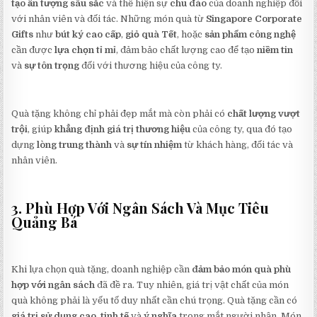
tạo ấn tượng sâu sắc
và thể hiện sự
chu đáo
của doanh nghiệp đối
với nhân viên và đối tác. Những món quà từ
Singapore Corporate
Gifts
như
bút ký cao cấp
,
giỏ quà Tết
, hoặc
sản phẩm công nghệ
cần được
lựa chọn tỉ mỉ
, đảm bảo chất lượng cao để tạo
niềm tin
và
sự tôn trọng
đối với thương hiệu của công ty.
Quà tặng không chỉ phải đẹp mắt mà còn phải có
chất lượng vượt
trội
, giúp
khẳng định giá trị thương hiệu
của công ty, qua đó tạo
dựng
lòng trung thành
và
sự tín nhiệm
từ khách hàng, đối tác và
nhân viên.
3. Phù Hợp Với Ngân Sách Và Mục Tiêu
Quảng Bá
Khi lựa chọn quà tặng, doanh nghiệp cần
đảm bảo món quà phù
hợp với ngân sách
đã đề ra. Tuy nhiên, giá trị vật chất của món
quà không phải là yếu tố duy nhất cần chú trọng. Quà tặng cần có
giá trị sử dụng cao
,
tinh tế
và
ý nghĩa
trong mắt người nhận. Món