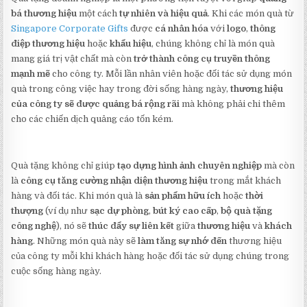
bá thương hiệu
một cách
tự nhiên và hiệu quả
. Khi các món quà từ
Singapore Corporate Gifts
được
cá nhân hóa
với
logo
,
thông
điệp thương hiệu
hoặc
khẩu hiệu
, chúng không chỉ là món quà
mang giá trị vật chất mà còn
trở thành công cụ truyền thông
mạnh mẽ
cho công ty. Mỗi lần nhân viên hoặc đối tác sử dụng món
quà trong công việc hay trong đời sống hàng ngày,
thương hiệu
của công ty sẽ được quảng bá rộng rãi
mà không phải chi thêm
cho các chiến dịch quảng cáo tốn kém.
Quà tặng không chỉ giúp
tạo dựng hình ảnh chuyên nghiệp
mà còn
là
công cụ tăng cường nhận diện thương hiệu
trong mắt khách
hàng và đối tác. Khi món quà là
sản phẩm hữu ích
hoặc
thời
thượng
(ví dụ như
sạc dự phòng
,
bút ký cao cấp
,
bộ quà tặng
công nghệ
), nó sẽ
thúc đẩy sự liên kết
giữa
thương hiệu
và
khách
hàng
. Những món quà này sẽ
làm tăng sự nhớ đến
thương hiệu
của công ty mỗi khi khách hàng hoặc đối tác sử dụng chúng trong
cuộc sống hàng ngày.