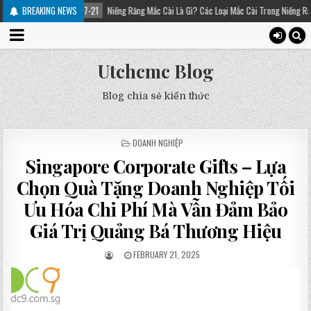
-07-21
BREAKING NEWS
Niềng Răng Mắc Cài Là Gì? Các Loại Mắc Cài Trong Niềng Răng – Platinum Dental
Utchcmc Blog
Blog chia sẻ kiến thức
POSTED
DOANH NGHIỆP
IN
Singapore Corporate Gifts – Lựa
Chọn Quà Tặng Doanh Nghiệp Tối
Ưu Hóa Chi Phí Mà Vẫn Đảm Bảo
Giá Trị Quảng Bá Thương Hiệu
FEBRUARY 21, 2025