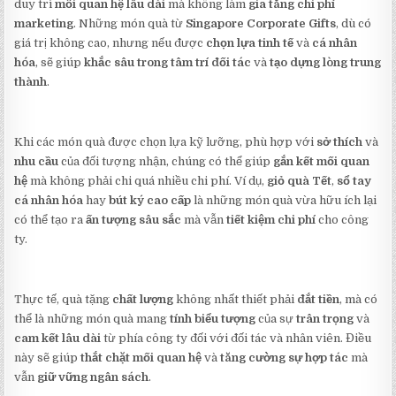
duy trì
mối quan hệ lâu dài
mà không làm
gia tăng chi phí
marketing
. Những món quà từ
Singapore Corporate Gifts
, dù có
giá trị không cao, nhưng nếu được
chọn lựa tinh tế
và
cá nhân
hóa
, sẽ giúp
khắc sâu trong tâm trí đối tác
và
tạo dựng lòng trung
thành
.
Khi các món quà được chọn lựa kỹ lưỡng, phù hợp với
sở thích
và
nhu cầu
của đối tượng nhận, chúng có thể giúp
gắn kết mối quan
hệ
mà không phải chi quá nhiều chi phí. Ví dụ,
giỏ quà Tết
,
sổ tay
cá nhân hóa
hay
bút ký cao cấp
là những món quà vừa hữu ích lại
có thể tạo ra
ấn tượng sâu sắc
mà vẫn
tiết kiệm chi phí
cho công
ty.
Thực tế, quà tặng
chất lượng
không nhất thiết phải
đắt tiền
, mà có
thể là những món quà mang
tính biểu tượng
của sự
trân trọng
và
cam kết lâu dài
từ phía công ty đối với đối tác và nhân viên. Điều
này sẽ giúp
thắt chặt mối quan hệ
và
tăng cường sự hợp tác
mà
vẫn
giữ vững ngân sách
.