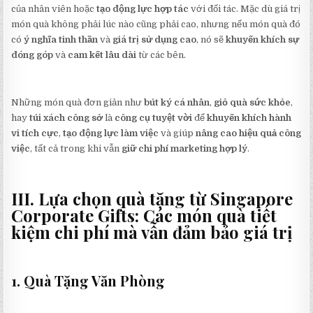
của nhân viên hoặc
tạo động lực hợp tác
với đối tác. Mặc dù giá trị
món quà không phải lúc nào cũng phải cao, nhưng nếu món quà đó
có
ý nghĩa tinh thần
và
giá trị sử dụng cao
, nó sẽ
khuyến khích sự
đóng góp
và
cam kết lâu dài
từ các bên.
Những món quà đơn giản như
bút ký cá nhân
,
giỏ quà sức khỏe
,
hay
túi xách công sở
là
công cụ tuyệt vời
để
khuyến khích hành
vi tích cực
,
tạo động lực làm việc
và giúp
nâng cao hiệu quả công
việc
, tất cả trong khi vẫn
giữ chi phí marketing hợp lý
.
III. Lựa chọn quà tặng từ Singapore
Corporate Gifts: Các món quà tiết
kiệm chi phí mà vẫn đảm bảo giá trị
1. Quà Tặng Văn Phòng