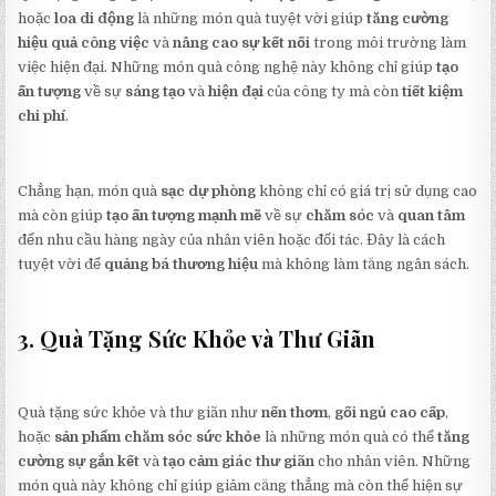
hoặc
loa di động
là những món quà tuyệt vời giúp
tăng cường
hiệu quả công việc
và
nâng cao sự kết nối
trong môi trường làm
việc hiện đại. Những món quà công nghệ này không chỉ giúp
tạo
ấn tượng
về sự
sáng tạo
và
hiện đại
của công ty mà còn
tiết kiệm
chi phí
.
Chẳng hạn, món quà
sạc dự phòng
không chỉ có giá trị sử dụng cao
mà còn giúp
tạo ấn tượng mạnh mẽ
về sự
chăm sóc
và
quan tâm
đến nhu cầu hàng ngày của nhân viên hoặc đối tác. Đây là cách
tuyệt vời để
quảng bá thương hiệu
mà không làm tăng ngân sách.
3. Quà Tặng Sức Khỏe và Thư Giãn
Quà tặng sức khỏe và thư giãn như
nến thơm
,
gối ngủ cao cấp
,
hoặc
sản phẩm chăm sóc sức khỏe
là những món quà có thể
tăng
cường sự gắn kết
và
tạo cảm giác thư giãn
cho nhân viên. Những
món quà này không chỉ giúp giảm căng thẳng mà còn thể hiện sự