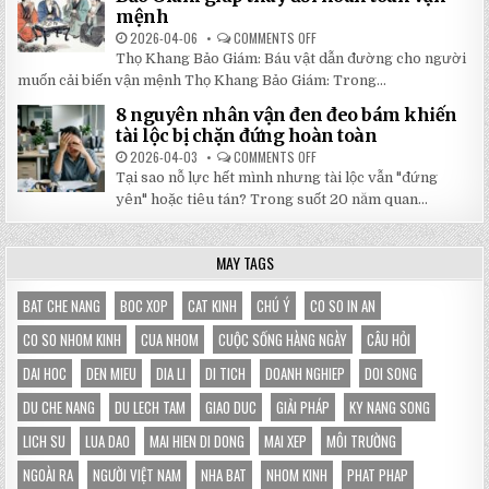
NHẬT
3X3M
mệnh
ĐÔNG
LÀ
LỰA
2026-04-06
COMMENTS OFF
ON
CHỌN
5
HOÀN
Thọ Khang Bảo Giám: Báu vật dẫn đường cho người
BÀI
HẢO
HỌC
muốn cải biến vận mệnh Thọ Khang Bảo Giám: Trong...
CHO
XƯƠNG
GIAN
MÁU
HÀNG
8 nguyên nhân vận đen đeo bám khiến
TỪ
CỦA
SÁCH
tài lộc bị chặn đứng hoàn toàn
BẠN
THỌ
KHANG
2026-04-03
COMMENTS OFF
ON
BẢO
8
Tại sao nỗ lực hết mình nhưng tài lộc vẫn "đứng
GIÁM
NGUYÊN
GIÚP
NHÂN
yên" hoặc tiêu tán? Trong suốt 20 năm quan...
THAY
VẬN
ĐỔI
ĐEN
HOÀN
ĐEO
TOÀN
BÁM
MAY TAGS
VẬN
KHIẾN
MỆNH
TÀI
LỘC
BỊ
BAT CHE NANG
BOC XOP
CAT KINH
CHÚ Ý
CO SO IN AN
CHẶN
ĐỨNG
CO SO NHOM KINH
CUA NHOM
CUỘC SỐNG HÀNG NGÀY
CÂU HỎI
HOÀN
TOÀN
DAI HOC
DEN MIEU
DIA LI
DI TICH
DOANH NGHIEP
DOI SONG
DU CHE NANG
DU LECH TAM
GIAO DUC
GIẢI PHÁP
KY NANG SONG
LICH SU
LUA DAO
MAI HIEN DI DONG
MAI XEP
MÔI TRƯỜNG
NGOÀI RA
NGƯỜI VIỆT NAM
NHA BAT
NHOM KINH
PHAT PHAP