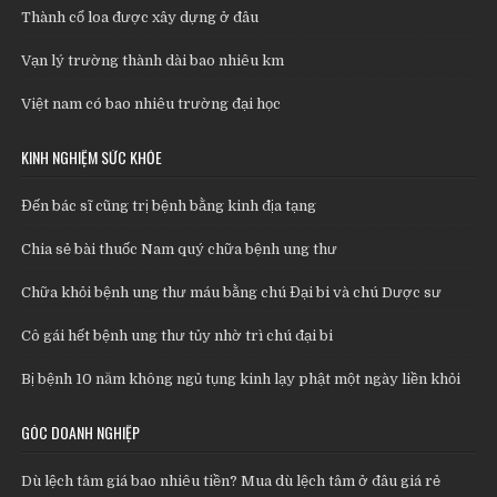
Thành cổ loa được xây dựng ở đâu
Vạn lý trường thành dài bao nhiêu km
Việt nam có bao nhiêu trường đại học
KINH NGHIỆM SỨC KHỎE
Đến bác sĩ cũng trị bệnh bằng kinh địa tạng
Chia sẻ bài thuốc Nam quý chữa bệnh ung thư
Chữa khỏi bệnh ung thư máu bằng chú Đại bi và chú Dược sư
Cô gái hết bệnh ung thư tủy nhờ trì chú đại bi
Bị bệnh 10 năm không ngủ tụng kinh lạy phật một ngày liền khỏi
GÓC DOANH NGHIỆP
Dù lệch tâm giá bao nhiêu tiền? Mua dù lệch tâm ở đâu giá rẻ