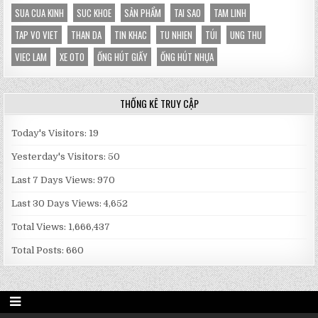
SUA CUA KINH
SUC KHOE
SẢN PHẨM
TAI SAO
TAM LINH
TAP VO VIET
THAN DA
TIN KHAC
TU NHIEN
TÚI
UNG THU
VIEC LAM
XE OTO
ỐNG HÚT GIẤY
ỐNG HÚT NHỰA
THỐNG KÊ TRUY CẬP
Today's Visitors:
19
Yesterday's Visitors:
50
Last 7 Days Views:
970
Last 30 Days Views:
4,652
Total Views:
1,666,437
Total Posts:
660