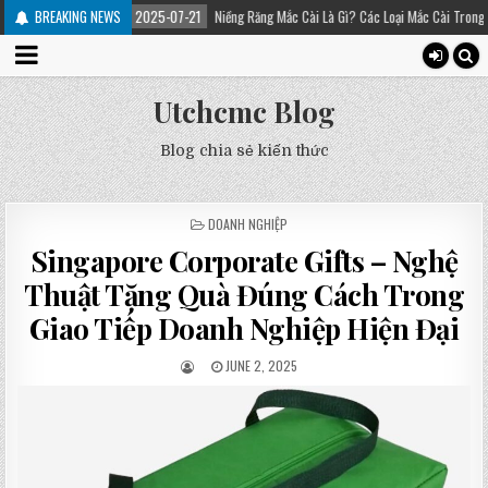
BREAKING NEWS
2025-07-21
Niềng Răng Mắc Cài Là Gì? Các Loại Mắc Cài Trong Niềng Răng – P
Utchcmc Blog
Blog chia sẻ kiến thức
POSTED
DOANH NGHIỆP
IN
Singapore Corporate Gifts – Nghệ
Thuật Tặng Quà Đúng Cách Trong
Giao Tiếp Doanh Nghiệp Hiện Đại
JUNE 2, 2025