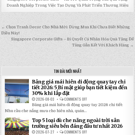
Doanh Nghiệp Trong Việc Tạo Dựng Và Phát Triển Thương Hiệu
← Chọn Tranh Decor Cho Nhà Mới: Đừng Mua Khi Chưa Biết Những
Post
Điều Này!
navigation
Singapore Corporate Gifts – Bí Quyết Cá Nhân Hóa Quà Tặng Để
Tăng Gắn Kết Với Khách Hàng →
TIN BÀI MỚI NHẤT
Bảng giá mái hiên di động quay tay chi
tiết 2026: 5 Bí mật giúp bạn tiết kiệm đến
30% khi lắp đặt
2026-08-03
COMMENTS OFF
ON
BẢNG
Bảng giá mái hiên di động quay tay 2026 chi tiết:
GIÁ
MÁI
Nhu cầu che nắng mưa cho hiên nhà, quán...
HIÊN
DI
Top 5 loại dù che nắng ngoài trời sân
ĐỘNG
QUAY
trường siêu bền đáng đầu tư nhất 2026
TAY
CHI
2026-07-27
COMMENTS OFF
ON