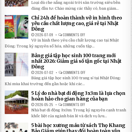
TIẾT
TOP
Loại dù che nắng ngoài trời sân trường siêu bền
2026:
5
5
LOẠI
đáng đầu tư: Chào mừng các thầy cô, ban giám...
BÍ
DÙ
MẬT
CHE
Chỉ 24h để hoàn thành vở in hình theo
GIÚP
NẮNG
BẠN
NGOÀI
yêu cầu chất lượng cao, giá rẻ tại Nhật
TIẾT
TRỜI
Đông
KIỆM
SÂN
ĐẾN
TRƯỜNG
2026-07-09
COMMENTS OFF
ON
30%
SIÊU
CHỈ
KHI
BỀN
Vở in hình theo yêu cầu chất lượng cao tại Nhật
24H
LẮP
ĐÁNG
ĐỂ
ĐẶT
Đông: Trong kỷ nguyên số hóa, những cuốn tập...
ĐẦU
HOÀN
TƯ
THÀNH
NHẤT
Bảng giá tập học sinh 100 trang mới
VỞ
2026
IN
nhất 2026: Giảm giá số tận gốc tại Nhật
HÌNH
Đông
THEO
YÊU
2026-07-02
COMMENTS OFF
ON
CẦU
BẢNG
CHẤT
Bảng giá tập học sinh 100 trang sỉ tại Nhật Đông:
GIÁ
LƯỢNG
TẬP
Khi mùa khai trường đến gần hoặc khi các...
CAO,
HỌC
GIÁ
SINH
RẺ
5 Lý do nhà bạt di động 3x3m là lựa chọn
100
TẠI
TRANG
hoàn hảo cho gian hàng của bạn
NHẬT
MỚI
ĐÔNG
NHẤT
2026-05-25
COMMENTS OFF
ON
2026:
5
Nhà bạt di động 3x3m: Trong kỷ nguyên cạnh tranh
GIẢM
LÝ
GIÁ
DO
khốc liệt của ngành bán lẻ và dịch vụ lưu...
SỐ
NHÀ
TẬN
BẠT
5 bài học xương máu từ sách Thọ Khang
GỐC
DI
TẠI
ĐỘNG
Bảo Giám giúp thay đổi hoàn toàn vận