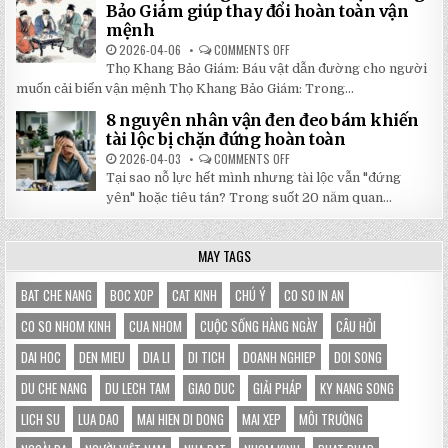
TẠI
ĐỘNG
Bảo Giám giúp thay đổi hoàn toàn vận
NHẬT
3X3M
mệnh
ĐÔNG
LÀ
LỰA
2026-04-06
COMMENTS OFF
ON
CHỌN
5
HOÀN
Thọ Khang Bảo Giám: Báu vật dẫn đường cho người
BÀI
HẢO
HỌC
muốn cải biến vận mệnh Thọ Khang Bảo Giám: Trong...
CHO
XƯƠNG
GIAN
MÁU
HÀNG
8 nguyên nhân vận đen đeo bám khiến
TỪ
CỦA
SÁCH
tài lộc bị chặn đứng hoàn toàn
BẠN
THỌ
KHANG
2026-04-03
COMMENTS OFF
ON
BẢO
8
Tại sao nỗ lực hết mình nhưng tài lộc vẫn "đứng
GIÁM
NGUYÊN
GIÚP
NHÂN
yên" hoặc tiêu tán? Trong suốt 20 năm quan...
THAY
VẬN
ĐỔI
ĐEN
HOÀN
ĐEO
TOÀN
BÁM
MAY TAGS
VẬN
KHIẾN
MỆNH
TÀI
LỘC
BỊ
BAT CHE NANG
BOC XOP
CAT KINH
CHÚ Ý
CO SO IN AN
CHẶN
ĐỨNG
CO SO NHOM KINH
CUA NHOM
CUỘC SỐNG HÀNG NGÀY
CÂU HỎI
HOÀN
TOÀN
DAI HOC
DEN MIEU
DIA LI
DI TICH
DOANH NGHIEP
DOI SONG
DU CHE NANG
DU LECH TAM
GIAO DUC
GIẢI PHÁP
KY NANG SONG
LICH SU
LUA DAO
MAI HIEN DI DONG
MAI XEP
MÔI TRƯỜNG