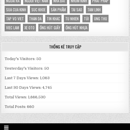
NGOÀI RA
NGƯỜI VIỆT NAM
NHA BAT
NHOM KINH
PHAT PHAP
SUA CUA KINH
SUC KHOE
SẢN PHẨM
TAI SAO
TAM LINH
TAP VO VIET
THAN DA
TIN KHAC
TU NHIEN
TÚI
UNG THU
VIEC LAM
XE OTO
ỐNG HÚT GIẤY
ỐNG HÚT NHỰA
THỐNG KÊ TRUY CẬP
Today's Visitors:
50
Yesterday's Visitors:
50
Last 7 Days Views:
1,063
Last 30 Days Views:
4,745
Total Views:
1,666,530
Total Posts:
660