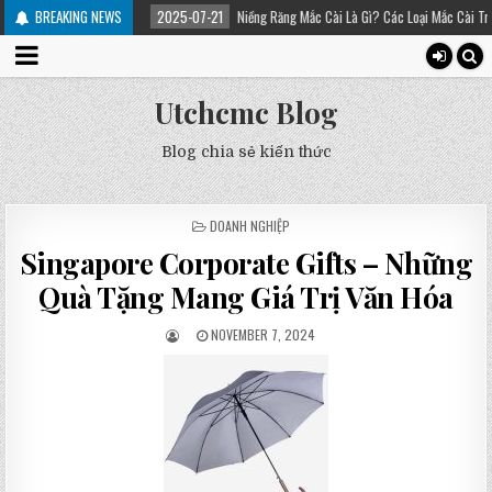
điều trị
BREAKING NEWS
2025-07-21
Niềng Răng Mắc Cài Là Gì? Các Loại Mắc Cài Trong Niềng 
Utchcmc Blog
Blog chia sẻ kiến thức
POSTED
DOANH NGHIỆP
IN
Singapore Corporate Gifts – Những
Quà Tặng Mang Giá Trị Văn Hóa
NOVEMBER 7, 2024