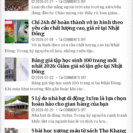
CHI
2026-07-27
COMMENTS OFF
ON
TIẾT
TOP
Loại dù che nắng ngoài trời sân trường siêu bền
2026:
5
5
LOẠI
đáng đầu tư: Chào mừng các thầy cô, ban giám...
BÍ
DÙ
MẬT
CHE
Chỉ 24h để hoàn thành vở in hình theo
GIÚP
NẮNG
BẠN
NGOÀI
yêu cầu chất lượng cao, giá rẻ tại Nhật
TIẾT
TRỜI
Đông
KIỆM
SÂN
ĐẾN
TRƯỜNG
2026-07-09
COMMENTS OFF
ON
30%
SIÊU
CHỈ
KHI
BỀN
Vở in hình theo yêu cầu chất lượng cao tại Nhật
24H
LẮP
ĐÁNG
ĐỂ
ĐẶT
Đông: Trong kỷ nguyên số hóa, những cuốn tập...
ĐẦU
HOÀN
TƯ
THÀNH
NHẤT
Bảng giá tập học sinh 100 trang mới
VỞ
2026
IN
nhất 2026: Giảm giá số tận gốc tại Nhật
HÌNH
Đông
THEO
YÊU
2026-07-02
COMMENTS OFF
ON
CẦU
BẢNG
CHẤT
Bảng giá tập học sinh 100 trang sỉ tại Nhật Đông:
GIÁ
LƯỢNG
TẬP
Khi mùa khai trường đến gần hoặc khi các...
CAO,
HỌC
GIÁ
SINH
RẺ
5 Lý do nhà bạt di động 3x3m là lựa chọn
100
TẠI
TRANG
hoàn hảo cho gian hàng của bạn
NHẬT
MỚI
ĐÔNG
NHẤT
2026-05-25
COMMENTS OFF
ON
2026:
5
Nhà bạt di động 3x3m: Trong kỷ nguyên cạnh tranh
GIẢM
LÝ
GIÁ
DO
khốc liệt của ngành bán lẻ và dịch vụ lưu...
SỐ
NHÀ
TẬN
BẠT
5 bài học xương máu từ sách Thọ Khang
GỐC
DI