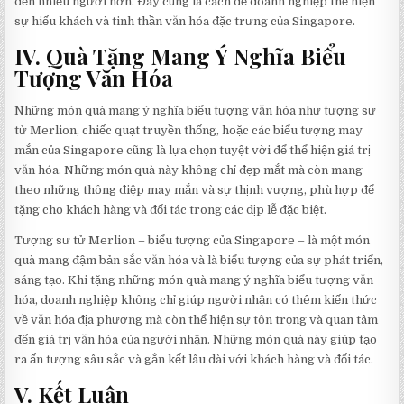
đến nhiều người hơn. Đây cũng là cách để doanh nghiệp thể hiện
sự hiếu khách và tinh thần văn hóa đặc trưng của Singapore.
IV. Quà Tặng Mang Ý Nghĩa Biểu
Tượng Văn Hóa
Những món quà mang ý nghĩa biểu tượng văn hóa như tượng sư
tử Merlion, chiếc quạt truyền thống, hoặc các biểu tượng may
mắn của Singapore cũng là lựa chọn tuyệt vời để thể hiện giá trị
văn hóa. Những món quà này không chỉ đẹp mắt mà còn mang
theo những thông điệp may mắn và sự thịnh vượng, phù hợp để
tặng cho khách hàng và đối tác trong các dịp lễ đặc biệt.
Tượng sư tử Merlion – biểu tượng của Singapore – là một món
quà mang đậm bản sắc văn hóa và là biểu tượng của sự phát triển,
sáng tạo. Khi tặng những món quà mang ý nghĩa biểu tượng văn
hóa, doanh nghiệp không chỉ giúp người nhận có thêm kiến thức
về văn hóa địa phương mà còn thể hiện sự tôn trọng và quan tâm
đến giá trị văn hóa của người nhận. Những món quà này giúp tạo
ra ấn tượng sâu sắc và gắn kết lâu dài với khách hàng và đối tác.
V. Kết Luận