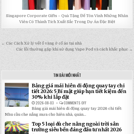
Singapore Corporate Gifts – Quà Tặng Để Tôn Vinh Những Nhân
Viên Có Thành Tích Xuất Sắc Trong Dự Án Đặc Biệt
← Các Cách Xử lý vết ố vàng ở cổ áo tại nhà
Post
Các lỗi thường gặp khi sử dụng Vape Pod và cách khắc phục →
navigation
TIN BÀI MỚI NHẤT
Bảng giá mái hiên di động quay tay chi
tiết 2026: 5 Bí mật giúp bạn tiết kiệm đến
30% khi lắp đặt
2026-08-03
COMMENTS OFF
ON
BẢNG
Bảng giá mái hiên di động quay tay 2026 chi tiết:
GIÁ
MÁI
Nhu cầu che nắng mưa cho hiên nhà, quán...
HIÊN
DI
Top 5 loại dù che nắng ngoài trời sân
ĐỘNG
QUAY
trường siêu bền đáng đầu tư nhất 2026
TAY