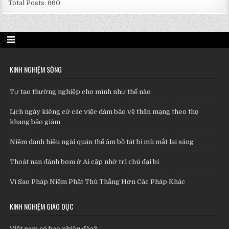
Total Posts:
660
KINH NGHIỆM SỐNG
Tự tạo thường nghiệp cho mình như thế nào
Lịch ngày kiêng cử các việc dâm bảo vệ thân mạng theo thọ
khang bảo giám
Niệm danh hiệu ngài quán thế âm bồ tát bị mù mắt lại sáng
Thoát nạn đánh bom ở Ai cập nhờ trì chú đại bi
Vì Sao Pháp Niệm Phật Thù Thắng Hơn Các Pháp Khác
KINH NGHIỆM GIÁO DỤC
Việt nam có bao nhiêu đảo?