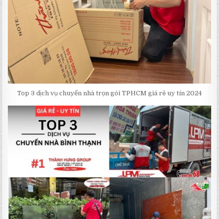
Top 3 dịch vụ chuyển nhà trọn gói TPHCM giá rẻ uy tín 2024