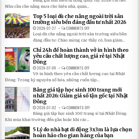
Bảng giá mái hiên di động quay tay 2026 chi tiết:
GIÁ
MÁI
Nhu cầu che nắng mưa cho hiên nhà, quán...
HIÊN
DI
Top 5 loại dù che nắng ngoài trời sân
ĐỘNG
QUAY
trường siêu bền đáng đầu tư nhất 2026
TAY
CHI
2026-07-27
COMMENTS OFF
ON
TIẾT
TOP
Loại dù che nắng ngoài trời sân trường siêu bền
2026:
5
5
LOẠI
đáng đầu tư: Chào mừng các thầy cô, ban giám...
BÍ
DÙ
MẬT
CHE
Chỉ 24h để hoàn thành vở in hình theo
GIÚP
NẮNG
BẠN
NGOÀI
yêu cầu chất lượng cao, giá rẻ tại Nhật
TIẾT
TRỜI
Đông
KIỆM
SÂN
ĐẾN
TRƯỜNG
2026-07-09
COMMENTS OFF
ON
30%
SIÊU
CHỈ
KHI
BỀN
Vở in hình theo yêu cầu chất lượng cao tại Nhật
24H
LẮP
ĐÁNG
ĐỂ
ĐẶT
Đông: Trong kỷ nguyên số hóa, những cuốn tập...
ĐẦU
HOÀN
TƯ
THÀNH
NHẤT
Bảng giá tập học sinh 100 trang mới
VỞ
2026
IN
nhất 2026: Giảm giá số tận gốc tại Nhật
HÌNH
Đông
THEO
YÊU
2026-07-02
COMMENTS OFF
ON
CẦU
BẢNG
CHẤT
Bảng giá tập học sinh 100 trang sỉ tại Nhật Đông:
GIÁ
LƯỢNG
TẬP
Khi mùa khai trường đến gần hoặc khi các...
CAO,
HỌC
GIÁ
SINH
RẺ
5 Lý do nhà bạt di động 3x3m là lựa chọn
100
TẠI
TRANG
hoàn hảo cho gian hàng của bạn
NHẬT
MỚI
ĐÔNG