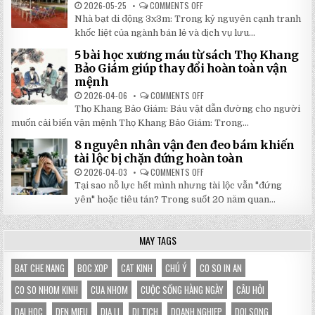
NHẤT
2026-05-25
COMMENTS OFF
ON
2026:
5
Nhà bạt di động 3x3m: Trong kỷ nguyên cạnh tranh
GIẢM
LÝ
GIÁ
DO
khốc liệt của ngành bán lẻ và dịch vụ lưu...
SỐ
NHÀ
TẬN
BẠT
5 bài học xương máu từ sách Thọ Khang
GỐC
DI
TẠI
ĐỘNG
Bảo Giám giúp thay đổi hoàn toàn vận
NHẬT
3X3M
mệnh
ĐÔNG
LÀ
LỰA
2026-04-06
COMMENTS OFF
ON
CHỌN
5
HOÀN
Thọ Khang Bảo Giám: Báu vật dẫn đường cho người
BÀI
HẢO
HỌC
muốn cải biến vận mệnh Thọ Khang Bảo Giám: Trong...
CHO
XƯƠNG
GIAN
MÁU
HÀNG
8 nguyên nhân vận đen đeo bám khiến
TỪ
CỦA
SÁCH
tài lộc bị chặn đứng hoàn toàn
BẠN
THỌ
KHANG
2026-04-03
COMMENTS OFF
ON
BẢO
8
Tại sao nỗ lực hết mình nhưng tài lộc vẫn "đứng
GIÁM
NGUYÊN
GIÚP
NHÂN
yên" hoặc tiêu tán? Trong suốt 20 năm quan...
THAY
VẬN
ĐỔI
ĐEN
HOÀN
ĐEO
TOÀN
BÁM
MAY TAGS
VẬN
KHIẾN
MỆNH
TÀI
LỘC
BỊ
BAT CHE NANG
BOC XOP
CAT KINH
CHÚ Ý
CO SO IN AN
CHẶN
ĐỨNG
CO SO NHOM KINH
CUA NHOM
CUỘC SỐNG HÀNG NGÀY
CÂU HỎI
HOÀN
TOÀN
DAI HOC
DEN MIEU
DIA LI
DI TICH
DOANH NGHIEP
DOI SONG