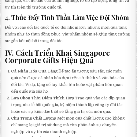
sáng tạo, và chu đáo của doanh nghiệp, từ đó tạo dựng lòng tin và
uy tín trên thị trường quốc tế.
4.
Thúc Đẩy Tinh Thần Làm Việc Đội Nhóm
Đối với các đối tác quốc tế có đội nhóm lớn, những món quà tặng
nhóm như áo thun đồng phục, vật phẩm nhóm sẽ giúp tăng cường
sự gắn kết nội bộ trong đối tác.
IV. Cách Triển Khai Singapore
Corporate Gifts Hiệu Quả
Cá Nhân Hóa Quà Tặng
Để tạo ấn tượng sâu sắc, các món
quà nên được cá nhân hóa dựa trên sở thích và văn hóa của
đối tác. Ví dụ, tặng sổ tay khắc tên hoặc vật phẩm liên quan
đến quốc gia của họ.
Lựa Chọn Thời Điểm Thích Hợp
Trao quà vào các dịp quan
trọng như lễ hội quốc gia, kỷ niệm thành lập công ty đối tác
hoặc các sự kiện đặc biệt sẽ tăng giá trị của món quà.
Chú Trọng Chất Lượng
Một món quà chất lượng cao không
chỉ mang lại giá trị sử dụng mà còn phản ánh sự chuyên
nghiệp và uy tín của doanh nghiệp.