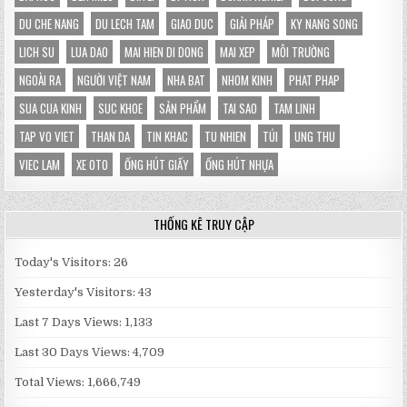
DU CHE NANG
DU LECH TAM
GIAO DUC
GIẢI PHÁP
KY NANG SONG
LICH SU
LUA DAO
MAI HIEN DI DONG
MAI XEP
MÔI TRƯỜNG
NGOÀI RA
NGƯỜI VIỆT NAM
NHA BAT
NHOM KINH
PHAT PHAP
SUA CUA KINH
SUC KHOE
SẢN PHẨM
TAI SAO
TAM LINH
TAP VO VIET
THAN DA
TIN KHAC
TU NHIEN
TÚI
UNG THU
VIEC LAM
XE OTO
ỐNG HÚT GIẤY
ỐNG HÚT NHỰA
THỐNG KÊ TRUY CẬP
Today's Visitors:
26
Yesterday's Visitors:
43
Last 7 Days Views:
1,133
Last 30 Days Views:
4,709
Total Views:
1,666,749