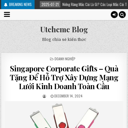
iều trị
BREAKING NEWS
2025-07-21
Niềng Răng Mắc Cài Là Gì? Các Loại Mắc Cài Trong Niềng Ră
Utchcmc Blog
Blog chia sẻ kiến thức
POSTED
DOANH NGHIỆP
IN
Singapore Corporate Gifts – Quà
Tặng Để Hỗ Trợ Xây Dựng Mạng
Lưới Kinh Doanh Toàn Cầu
DECEMBER 14, 2024