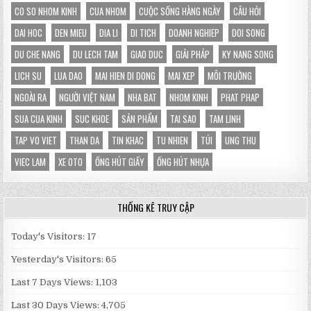
ĐỨNG
CO SO NHOM KINH
CUA NHOM
CUỘC SỐNG HÀNG NGÀY
CÂU HỎI
HOÀN
TOÀN
DAI HOC
DEN MIEU
DIA LI
DI TICH
DOANH NGHIEP
DOI SONG
DU CHE NANG
DU LECH TAM
GIAO DUC
GIẢI PHÁP
KY NANG SONG
LICH SU
LUA DAO
MAI HIEN DI DONG
MAI XEP
MÔI TRƯỜNG
NGOÀI RA
NGƯỜI VIỆT NAM
NHA BAT
NHOM KINH
PHAT PHAP
SUA CUA KINH
SUC KHOE
SẢN PHẨM
TAI SAO
TAM LINH
TAP VO VIET
THAN DA
TIN KHAC
TU NHIEN
TÚI
UNG THU
VIEC LAM
XE OTO
ỐNG HÚT GIẤY
ỐNG HÚT NHỰA
THỐNG KÊ TRUY CẬP
Today's Visitors:
17
Yesterday's Visitors:
65
Last 7 Days Views:
1,103
Last 30 Days Views:
4,705