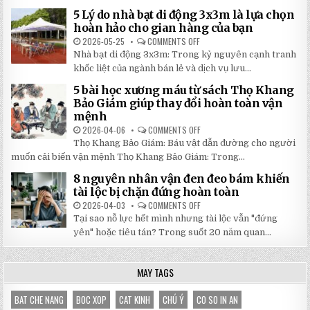
GIÁ
SINH
RẺ
5 Lý do nhà bạt di động 3x3m là lựa chọn
100
TẠI
TRANG
hoàn hảo cho gian hàng của bạn
NHẬT
MỚI
ĐÔNG
NHẤT
2026-05-25
COMMENTS OFF
ON
2026:
5
Nhà bạt di động 3x3m: Trong kỷ nguyên cạnh tranh
GIẢM
LÝ
GIÁ
DO
khốc liệt của ngành bán lẻ và dịch vụ lưu...
SỐ
NHÀ
TẬN
BẠT
5 bài học xương máu từ sách Thọ Khang
GỐC
DI
TẠI
ĐỘNG
Bảo Giám giúp thay đổi hoàn toàn vận
NHẬT
3X3M
mệnh
ĐÔNG
LÀ
LỰA
2026-04-06
COMMENTS OFF
ON
CHỌN
5
HOÀN
Thọ Khang Bảo Giám: Báu vật dẫn đường cho người
BÀI
HẢO
HỌC
muốn cải biến vận mệnh Thọ Khang Bảo Giám: Trong...
CHO
XƯƠNG
GIAN
MÁU
HÀNG
8 nguyên nhân vận đen đeo bám khiến
TỪ
CỦA
SÁCH
tài lộc bị chặn đứng hoàn toàn
BẠN
THỌ
KHANG
2026-04-03
COMMENTS OFF
ON
BẢO
8
Tại sao nỗ lực hết mình nhưng tài lộc vẫn "đứng
GIÁM
NGUYÊN
GIÚP
NHÂN
yên" hoặc tiêu tán? Trong suốt 20 năm quan...
THAY
VẬN
ĐỔI
ĐEN
HOÀN
ĐEO
TOÀN
BÁM
MAY TAGS
VẬN
KHIẾN
MỆNH
TÀI
LỘC
BỊ
BAT CHE NANG
BOC XOP
CAT KINH
CHÚ Ý
CO SO IN AN
CHẶN