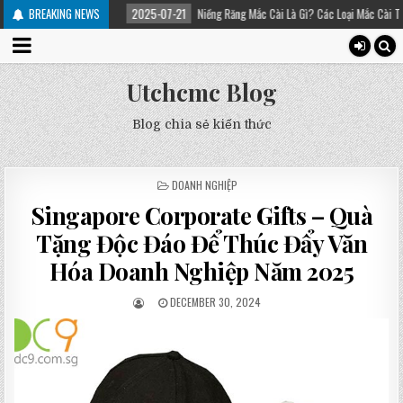
iều trị
BREAKING NEWS
2025-07-21
Niềng Răng Mắc Cài Là Gì? Các Loại Mắc Cài Trong Niềng R
Utchcmc Blog
Blog chia sẻ kiến thức
POSTED
DOANH NGHIỆP
IN
Singapore Corporate Gifts – Quà
Tặng Độc Đáo Để Thúc Đẩy Văn
Hóa Doanh Nghiệp Năm 2025
DECEMBER 30, 2024