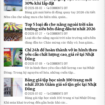
30% khi lắp đặt
2026-08-03
COMMENTS OFF
ON
BẢNG
Bảng giá mái hiên di động quay tay 2026 chi tiết:
GIÁ
MÁI
Nhu cầu che nắng mưa cho hiên nhà, quán...
HIÊN
DI
Top 5 loại dù che nắng ngoài trời sân
ĐỘNG
QUAY
trường siêu bền đáng đầu tư nhất 2026
TAY
CHI
2026-07-27
COMMENTS OFF
ON
TIẾT
TOP
Loại dù che nắng ngoài trời sân trường siêu bền
2026:
5
5
LOẠI
đáng đầu tư: Chào mừng các thầy cô, ban giám...
BÍ
DÙ
MẬT
CHE
Chỉ 24h để hoàn thành vở in hình theo
GIÚP
NẮNG
BẠN
NGOÀI
yêu cầu chất lượng cao, giá rẻ tại Nhật
TIẾT
TRỜI
Đông
KIỆM
SÂN
ĐẾN
TRƯỜNG
2026-07-09
COMMENTS OFF
ON
30%
SIÊU
CHỈ
KHI
BỀN
Vở in hình theo yêu cầu chất lượng cao tại Nhật
24H
LẮP
ĐÁNG
ĐỂ
ĐẶT
Đông: Trong kỷ nguyên số hóa, những cuốn tập...
ĐẦU
HOÀN
TƯ
THÀNH
NHẤT
Bảng giá tập học sinh 100 trang mới
VỞ
2026
IN
nhất 2026: Giảm giá số tận gốc tại Nhật
HÌNH
Đông
THEO
YÊU
2026-07-02
COMMENTS OFF
ON
CẦU
BẢNG
CHẤT
Bảng giá tập học sinh 100 trang sỉ tại Nhật Đông:
GIÁ
LƯỢNG
TẬP
Khi mùa khai trường đến gần hoặc khi các...
CAO,
HỌC