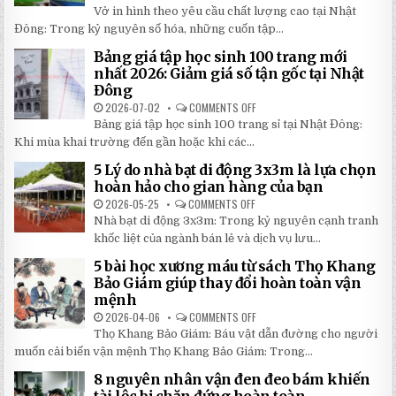
CHỈ
KHI
BỀN
Vở in hình theo yêu cầu chất lượng cao tại Nhật
24H
LẮP
ĐÁNG
ĐỂ
ĐẶT
Đông: Trong kỷ nguyên số hóa, những cuốn tập...
ĐẦU
HOÀN
TƯ
THÀNH
NHẤT
Bảng giá tập học sinh 100 trang mới
VỞ
2026
IN
nhất 2026: Giảm giá số tận gốc tại Nhật
HÌNH
Đông
THEO
YÊU
2026-07-02
COMMENTS OFF
ON
CẦU
BẢNG
CHẤT
Bảng giá tập học sinh 100 trang sỉ tại Nhật Đông:
GIÁ
LƯỢNG
TẬP
Khi mùa khai trường đến gần hoặc khi các...
CAO,
HỌC
GIÁ
SINH
RẺ
5 Lý do nhà bạt di động 3x3m là lựa chọn
100
TẠI
TRANG
hoàn hảo cho gian hàng của bạn
NHẬT
MỚI
ĐÔNG
NHẤT
2026-05-25
COMMENTS OFF
ON
2026:
5
Nhà bạt di động 3x3m: Trong kỷ nguyên cạnh tranh
GIẢM
LÝ
GIÁ
DO
khốc liệt của ngành bán lẻ và dịch vụ lưu...
SỐ
NHÀ
TẬN
BẠT
5 bài học xương máu từ sách Thọ Khang
GỐC
DI
TẠI
ĐỘNG
Bảo Giám giúp thay đổi hoàn toàn vận
NHẬT
3X3M
mệnh
ĐÔNG
LÀ
LỰA
2026-04-06
COMMENTS OFF
ON
CHỌN
5
HOÀN
Thọ Khang Bảo Giám: Báu vật dẫn đường cho người
BÀI
HẢO
HỌC
muốn cải biến vận mệnh Thọ Khang Bảo Giám: Trong...
CHO
XƯƠNG
GIAN
MÁU
HÀNG
8 nguyên nhân vận đen đeo bám khiến
TỪ
CỦA
SÁCH
BẠN