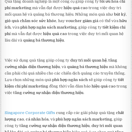
Quà tặng doanh nghiệp là một công cụ giúp công ty
tối ưu hóa chi
phí marketing
mà vẫn đạt được
hiệu quả cao
trong việc duy trì
mối quan hệ và quảng bá thương hiệu. Những món quà như
bút ký
,
giỏ quà chăm sóc sức khỏe
, hay
voucher giảm giá
có thể vừa
hữu
ích
, vừa
phù hợp ngân sách marketing
, giúp công ty
tiết kiệm chi
phí
mà vẫn đạt được
hiệu quả cao
trong việc duy trì mối quan hệ
lâu dài và
quảng bá thương hiệu
.
Việc sử dụng quà tặng giúp công ty
duy trì mối quan hệ
,
tăng
cường nhận diện thương hiệu
, và
quảng bá thương hiệu
mà không
cần phải chi quá nhiều cho các chiến dịch quảng cáo truyền thống.
Lựa chọn những món quà
phù hợp ngân sách
sẽ giúp công ty
tiết
kiệm chi phí marketing
đồng thời vẫn đảm bảo
hiệu quả cao
trong
việc
tăng cường sự nhận diện thương hiệu
.
Singapore Corporate Gifts
cung cấp các giải pháp quà tặng
chất
lượng cao
,
cá nhân hóa
, và
phù hợp ngân sách marketing
, giúp
công ty
tăng cường sự nhận diện thương hiệu
,
duy trì mối quan