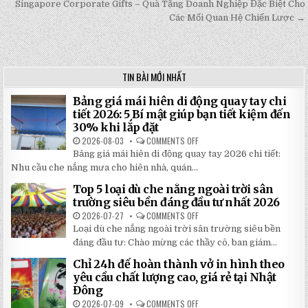
navigation
Singapore Corporate Gifts – Quà Tặng Doanh Nghiệp Đặc Biệt Cho
Các Mối Quan Hệ Chiến Lược →
TIN BÀI MỚI NHẤT
Bảng giá mái hiên di động quay tay chi
tiết 2026: 5 Bí mật giúp bạn tiết kiệm đến
30% khi lắp đặt
2026-08-03
COMMENTS OFF
ON
BẢNG
Bảng giá mái hiên di động quay tay 2026 chi tiết:
GIÁ
MÁI
Nhu cầu che nắng mưa cho hiên nhà, quán...
HIÊN
DI
Top 5 loại dù che nắng ngoài trời sân
ĐỘNG
QUAY
trường siêu bền đáng đầu tư nhất 2026
TAY
CHI
2026-07-27
COMMENTS OFF
ON
TIẾT
TOP
Loại dù che nắng ngoài trời sân trường siêu bền
2026:
5
5
LOẠI
đáng đầu tư: Chào mừng các thầy cô, ban giám...
BÍ
DÙ
MẬT
CHE
Chỉ 24h để hoàn thành vở in hình theo
GIÚP
NẮNG
BẠN
NGOÀI
yêu cầu chất lượng cao, giá rẻ tại Nhật
TIẾT
TRỜI
Đông
KIỆM
SÂN
ĐẾN
TRƯỜNG
2026-07-09
COMMENTS OFF
ON
30%
SIÊU