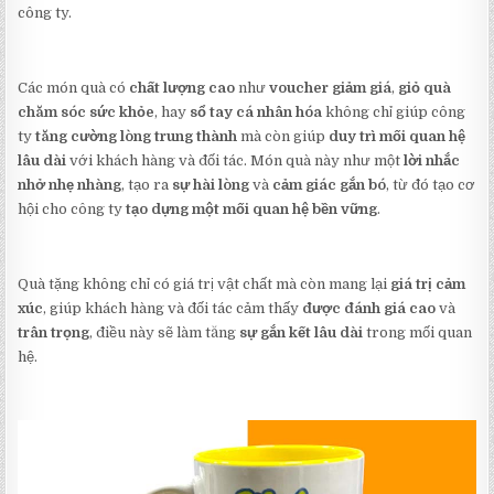
công ty.
Các món quà có
chất lượng cao
như
voucher giảm giá
,
giỏ quà
chăm sóc sức khỏe
, hay
sổ tay cá nhân hóa
không chỉ giúp công
ty
tăng cường lòng trung thành
mà còn giúp
duy trì mối quan hệ
lâu dài
với khách hàng và đối tác. Món quà này như một
lời nhắc
nhở nhẹ nhàng
, tạo ra
sự hài lòng
và
cảm giác gắn bó
, từ đó tạo cơ
hội cho công ty
tạo dựng một mối quan hệ bền vững
.
Quà tặng không chỉ có giá trị vật chất mà còn mang lại
giá trị cảm
xúc
, giúp khách hàng và đối tác cảm thấy
được đánh giá cao
và
trân trọng
, điều này sẽ làm tăng
sự gắn kết lâu dài
trong mối quan
hệ.