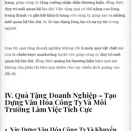
hàng
, giúp công ty
tăng cường nhận diện thương hiệu
, đồng thời
duy trì mối quan hệ
lâu dài. Việc tặng quà có thể
nâng cao lòng
trung thành
và
gắn kết khách hàng
với công ty, giúp tạo ra
những
mối quan hệ lâu dài
, từ đó
tạo dựng lòng tin và sự uy tín
trong
ngành.
Qua đó, quà tặng doanh nghiệp không chỉ là
món quà vật chất
mà
còn là
chiến lược marketing
tuyệt vời, giúp công ty
duy trì mối
quan hệ lâu dài
, đồng thời
quảng bá thương hiệu
hiệu quả mà
không cần phải chi tiêu quá nhiều cho các chiến dịch quảng cáo
đắt đỏ.
IV. Quà Tặng Doanh Nghiệp – Tạo
Dựng Văn Hóa Công Ty Và Môi
Trường Làm Việc Tích Cực
1. Xây Dựng Văn Hóa Công Ty Và Khuyến