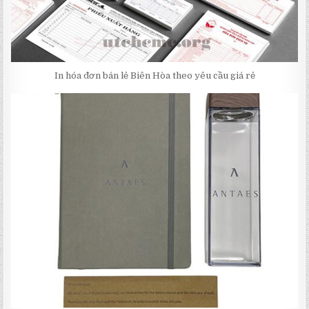
In hóa đơn bán lẻ Biên Hòa theo yêu cầu giá rẻ