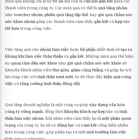
món quà không chỉ là sự
tri ân
mà còn là
cầu nối gắn kết
giữa các
thành viên trong công ty. Các món quà có thể là
quà tặng nhóm
như
voucher nhóm
,
phiếu quà tặng tập thể
, hay
giỏ quà chăm sóc
sức khỏe nhóm
giúp các thành viên cảm thấy
gắn kết
và
hợp tác
tốt hơn
trong công việc.
Việc tặng quà cho
nhóm làm việc
hoặc
bộ phận
nhất định sẽ
tạo ra
không khí làm việc thân thiện
và
gắn kết
. Những món quà thể hiện
sự
quan tâm đến sức khỏe
như
giỏ quà chăm sóc sức khỏe
sẽ
khuyến khích nhân viên
thư giãn
,
giảm căng thẳng
và giúp họ trở
lại công việc với
tinh thần tươi mới
, từ đó thúc đẩy
hiệu quả công
việc
và
tăng cường tinh thần đồng đội
.
Quà tặng doanh nghiệp là một công cụ giúp
xây dựng văn hóa
công ty vững mạnh
, đồng thời
khuyến khích sự hợp tác
và
tinh
thần làm việc nhóm
. Khi nhân viên cảm thấy họ là
một phần quan
trọng
của công ty, họ sẽ có
động lực
và
cam kết
cống hiến nhiều
hơn trong công việc, góp phần tạo ra một
môi trường làm việc
tích cực
và
sáng tạo
.