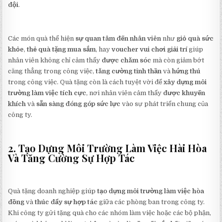
đội
.
Các món quà thể hiện
sự quan tâm đến nhân viên
như
giỏ quà sức
khỏe
,
thẻ quà tặng mua sắm
, hay
voucher vui chơi giải trí
giúp
nhân viên không chỉ cảm thấy
được chăm sóc
mà còn giảm bớt
căng thẳng trong công việc,
tăng cường tinh thần
và
hứng thú
trong công việc. Quà tặng còn là cách tuyệt vời để
xây dựng môi
trường làm việc tích cực
, nơi nhân viên cảm thấy
được khuyến
khích
và
sẵn sàng đóng góp sức lực
vào sự phát triển chung của
công ty.
2. Tạo Dựng Môi Trường Làm Việc Hài Hòa
Và Tăng Cường Sự Hợp Tác
Quà tặng doanh nghiệp giúp
tạo dựng môi trường làm việc hòa
đồng
và
thúc đẩy sự hợp tác
giữa các phòng ban trong công ty.
Khi công ty gửi tặng quà cho các nhóm làm việc hoặc các bộ phận,