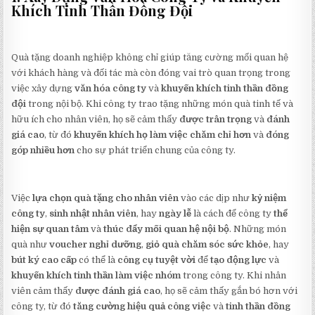
Khích Tinh Thần Đồng Đội
Quà tặng doanh nghiệp không chỉ giúp tăng cường mối quan hệ
với khách hàng và đối tác mà còn đóng vai trò quan trọng trong
việc xây dựng
văn hóa công ty
và
khuyến khích tinh thần đồng
đội
trong nội bộ. Khi công ty trao tặng những món quà tinh tế và
hữu ích cho nhân viên, họ sẽ cảm thấy
được trân trọng
và
đánh
giá cao
, từ đó
khuyến khích họ làm việc chăm chỉ hơn
và
đóng
góp nhiều hơn
cho sự phát triển chung của công ty.
Việc
lựa chọn quà tặng cho nhân viên
vào các dịp như
kỷ niệm
công ty
,
sinh nhật nhân viên
, hay
ngày lễ
là cách để công ty
thể
hiện sự quan tâm
và
thúc đẩy mối quan hệ nội bộ
. Những món
quà như
voucher nghỉ dưỡng
,
giỏ quà chăm sóc sức khỏe
, hay
bút ký cao cấp
có thể là
công cụ tuyệt vời
để
tạo động lực
và
khuyến khích tinh thần làm việc nhóm
trong công ty. Khi nhân
viên cảm thấy
được đánh giá cao
, họ sẽ cảm thấy gắn bó hơn với
công ty, từ đó
tăng cường hiệu quả công việc
và
tinh thần đồng