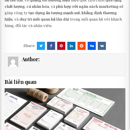
hệ lâu dài
, và
quảng bá thương hiệu
hiệu quả. Lựa chọn
quà tặng
chất lượng
,
cá nhân hóa
, và
phù hợp với ngân sách marketing
sẽ
giúp công ty
tạo dựng ấn tượng mạnh mẽ
,
khẳng định thương
hiệu
, và
duy trì mối quan hệ lâu dài
trong mối quan hệ với khách
hàng, đối tác và nhân viên.
Share:
Author:
Bài liên quan