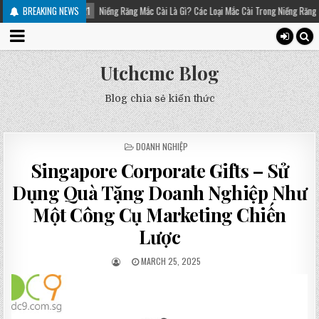
-21
Niềng Răng Mắc Cài Là Gì? Các Loại Mắc Cài Trong Niềng Răng – Platinum Dental
BREAKING NEWS
Utchcmc Blog
Blog chia sẻ kiến thức
POSTED
DOANH NGHIỆP
IN
Singapore Corporate Gifts – Sử
Dụng Quà Tặng Doanh Nghiệp Như
Một Công Cụ Marketing Chiến
Lược
MARCH 25, 2025