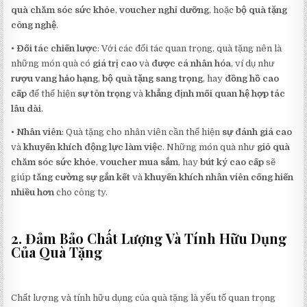
quà chăm sóc sức khỏe
,
voucher nghỉ dưỡng
, hoặc
bộ quà tặng
công nghệ
.
•
Đối tác chiến lược
: Với các đối tác quan trọng, quà tặng nên là
những món quà có
giá trị cao
và
được cá nhân hóa
, ví dụ như
rượu vang hảo hạng
,
bộ quà tặng sang trọng
, hay
đồng hồ cao
cấp
để thể hiện
sự tôn trọng
và
khẳng định mối quan hệ hợp tác
lâu dài
.
•
Nhân viên
: Quà tặng cho nhân viên cần thể hiện
sự đánh giá cao
và
khuyến khích động lực làm việc
. Những món quà như
giỏ quà
chăm sóc sức khỏe
,
voucher mua sắm
, hay
bút ký cao cấp
sẽ
giúp
tăng cường sự gắn kết
và
khuyến khích nhân viên cống hiến
nhiều hơn
cho công ty.
2. Đảm Bảo Chất Lượng Và Tính Hữu Dụng
Của Quà Tặng
Chất lượng và tính hữu dụng của quà tặng là yếu tố quan trọng