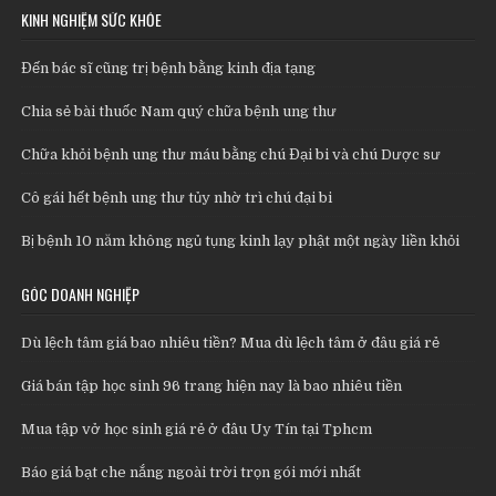
KINH NGHIỆM SỨC KHỎE
Đến bác sĩ cũng trị bệnh bằng kinh địa tạng
Chia sẻ bài thuốc Nam quý chữa bệnh ung thư
Chữa khỏi bệnh ung thư máu bằng chú Đại bi và chú Dược sư
Cô gái hết bệnh ung thư tủy nhờ trì chú đại bi
Bị bệnh 10 năm không ngủ tụng kinh lạy phật một ngày liền khỏi
GÓC DOANH NGHIỆP
Dù lệch tâm giá bao nhiêu tiền? Mua dù lệch tâm ở đâu giá rẻ
Giá bán tập học sinh 96 trang hiện nay là bao nhiêu tiền
Mua tập vở học sinh giá rẻ ở đâu Uy Tín tại Tphcm
Báo giá bạt che nắng ngoài trời trọn gói mới nhất