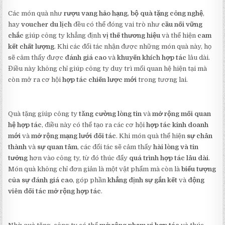
Các món quà như
rượu vang hảo hạng
,
bộ quà tặng công nghệ
,
hay
voucher du lịch
đều có thể đóng vai trò như
cầu nối vững
chắc
giúp công ty khẳng định
vị thế thương hiệu
và thể hiện
cam
kết chất lượng
. Khi các đối tác nhận được những món quà này, họ
sẽ cảm thấy được
đánh giá cao
và
khuyến khích hợp tác
lâu dài.
Điều này không chỉ giúp công ty duy trì mối quan hệ hiện tại mà
còn mở ra cơ hội
hợp tác chiến lược mới
trong tương lai.
Quà tặng giúp công ty
tăng cường lòng tin
và
mở rộng mối quan
hệ hợp tác
, điều này có thể tạo ra các cơ hội
hợp tác kinh doanh
mới
và
mở rộng mạng lưới đối tác
. Khi món quà thể hiện
sự chân
thành
và
sự quan tâm
, các đối tác sẽ cảm thấy
hài lòng và tin
tưởng
hơn vào công ty, từ đó thúc đẩy
quá trình hợp tác lâu dài
.
Món quà không chỉ đơn giản là một vật phẩm mà còn là
biểu tượng
của sự đánh giá cao
, góp phần
khẳng định sự gắn kết
và
động
viên đối tác mở rộng hợp tác
.