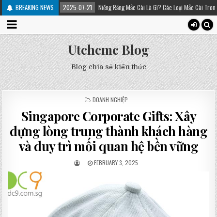
trị
BREAKING NEWS
2025-07-21
Niềng Răng Mắc Cài Là Gì? Các Loại Mắc Cài Trong Niềng Răng 
Utchcmc Blog
Blog chia sẻ kiến thức
POSTED
DOANH NGHIỆP
IN
Singapore Corporate Gifts: Xây
dựng lòng trung thành khách hàng
và duy trì mối quan hệ bền vững
FEBRUARY 3, 2025