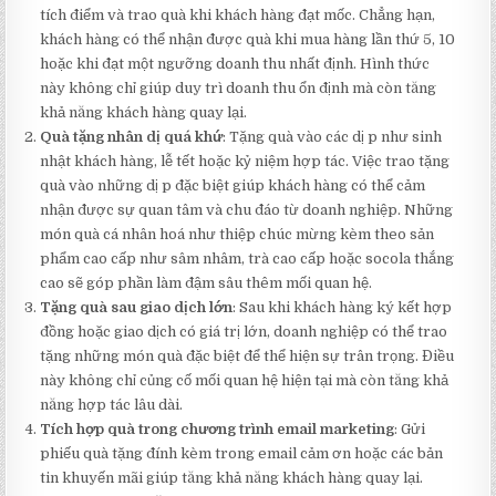
tích điểm và trao quà khi khách hàng đạt mốc. Chẳng hạn,
khách hàng có thể nhận được quà khi mua hàng lần thứ 5, 10
hoặc khi đạt một ngưỡng doanh thu nhất định. Hình thức
này không chỉ giúp duy trì doanh thu ổn định mà còn tăng
khả năng khách hàng quay lại.
Quà tặng nhân dị quá khứ
: Tặng quà vào các dị p như sinh
nhật khách hàng, lễ tết hoặc kỷ niệm hợp tác. Việc trao tặng
quà vào những dị p đặc biệt giúp khách hàng có thể cảm
nhận được sự quan tâm và chu đáo từ doanh nghiệp. Những
món quà cá nhân hoá như thiệp chúc mừng kèm theo sản
phẩm cao cấp như sâm nhâm, trà cao cấp hoặc socola thắng
cao sẽ góp phần làm đậm sâu thêm mối quan hệ.
Tặng quà sau giao dịch lớn
: Sau khi khách hàng ký kết hợp
đồng hoặc giao dịch có giá trị lớn, doanh nghiệp có thể trao
tặng những món quà đặc biệt để thể hiện sự trân trọng. Điều
này không chỉ củng cố mối quan hệ hiện tại mà còn tăng khả
năng hợp tác lâu dài.
Tích hợp quà trong chương trình email marketing
: Gửi
phiếu quà tặng đính kèm trong email cảm ơn hoặc các bản
tin khuyến mãi giúp tăng khả năng khách hàng quay lại.