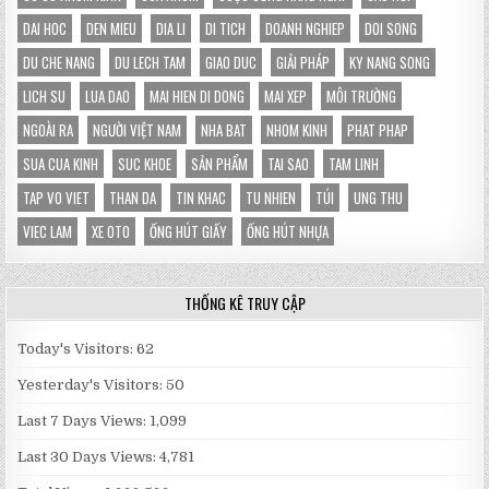
TOÀN
DAI HOC
DEN MIEU
DIA LI
DI TICH
DOANH NGHIEP
DOI SONG
DU CHE NANG
DU LECH TAM
GIAO DUC
GIẢI PHÁP
KY NANG SONG
LICH SU
LUA DAO
MAI HIEN DI DONG
MAI XEP
MÔI TRƯỜNG
NGOÀI RA
NGƯỜI VIỆT NAM
NHA BAT
NHOM KINH
PHAT PHAP
SUA CUA KINH
SUC KHOE
SẢN PHẨM
TAI SAO
TAM LINH
TAP VO VIET
THAN DA
TIN KHAC
TU NHIEN
TÚI
UNG THU
VIEC LAM
XE OTO
ỐNG HÚT GIẤY
ỐNG HÚT NHỰA
THỐNG KÊ TRUY CẬP
Today's Visitors:
62
Yesterday's Visitors:
50
Last 7 Days Views:
1,099
Last 30 Days Views:
4,781