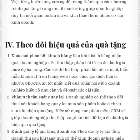
Việc từng bước tăng cường độ trung thành qua các chương
trình quà tặng trong email marketing giúp doanh nghiệp
duy trì mối quan hệ lâu dài và khai thác thêm nhiều cơ hội
kinh doanh.
IV. Theo dõi hiệu quả của quà tặng
Khảo sát phản hồi khách hàng
: Sau khi khách hàng nhận
quà, doanh nghiệp nên thu thập phản hồi từ họ để đánh giá
mức độ hài lòng. Các kênh thu thập phản hồi như email, biểu
mẫu khảo sát trên trang web hoặc cuộc gọi điện thại là
những phương án tốt nhất. Kết quả phản hồi giúp doanh
nghiệp hiểu rõ nhu cầu và đề xuất các cải tiến.
Phân tích tần suất quay lại
: Doanh nghiệp có thể theo dõi
tần suất khách hàng quay lại mua sản phẩm hoặc dịch vụ
sau khi nhận quà tặng. Việc sử dụng các phần mềm CRM sẽ
giúp doanh nghiệp thu thập và phân tích dữ liệu để đánh giá
hiệu quả quà tặng.
Đánh giá tỷ lệ gia tăng doanh số
: Theo dõi tỷ lệ gia tăng
doanh thu sau khi tặng quà có thể giúp doanh nghiệp hiểu