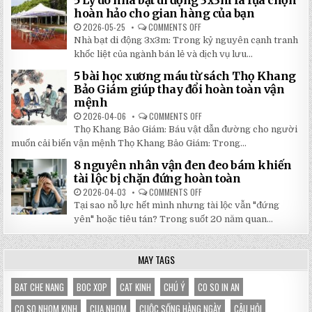
100
TẠI
TRANG
hoàn hảo cho gian hàng của bạn
NHẬT
MỚI
ĐÔNG
NHẤT
2026-05-25
COMMENTS OFF
ON
2026:
5
Nhà bạt di động 3x3m: Trong kỷ nguyên cạnh tranh
GIẢM
LÝ
GIÁ
DO
khốc liệt của ngành bán lẻ và dịch vụ lưu...
SỐ
NHÀ
TẬN
BẠT
5 bài học xương máu từ sách Thọ Khang
GỐC
DI
TẠI
ĐỘNG
Bảo Giám giúp thay đổi hoàn toàn vận
NHẬT
3X3M
mệnh
ĐÔNG
LÀ
LỰA
2026-04-06
COMMENTS OFF
ON
CHỌN
5
HOÀN
Thọ Khang Bảo Giám: Báu vật dẫn đường cho người
BÀI
HẢO
HỌC
muốn cải biến vận mệnh Thọ Khang Bảo Giám: Trong...
CHO
XƯƠNG
GIAN
MÁU
HÀNG
8 nguyên nhân vận đen đeo bám khiến
TỪ
CỦA
SÁCH
tài lộc bị chặn đứng hoàn toàn
BẠN
THỌ
KHANG
2026-04-03
COMMENTS OFF
ON
BẢO
8
Tại sao nỗ lực hết mình nhưng tài lộc vẫn "đứng
GIÁM
NGUYÊN
GIÚP
NHÂN
yên" hoặc tiêu tán? Trong suốt 20 năm quan...
THAY
VẬN
ĐỔI
ĐEN
HOÀN
ĐEO
TOÀN
BÁM
MAY TAGS
VẬN
KHIẾN
MỆNH
TÀI
LỘC
BỊ
BAT CHE NANG
BOC XOP
CAT KINH
CHÚ Ý
CO SO IN AN
CHẶN
ĐỨNG
CO SO NHOM KINH
CUA NHOM
CUỘC SỐNG HÀNG NGÀY
CÂU HỎI
HOÀN