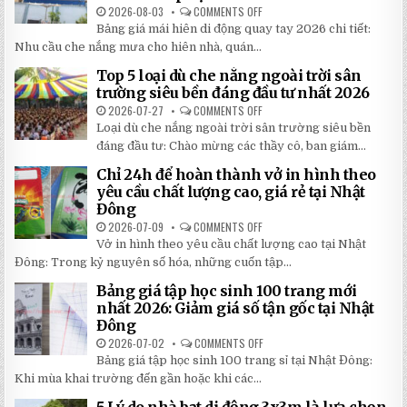
2026-08-03
COMMENTS OFF
ON
BẢNG
Bảng giá mái hiên di động quay tay 2026 chi tiết:
GIÁ
MÁI
Nhu cầu che nắng mưa cho hiên nhà, quán...
HIÊN
DI
Top 5 loại dù che nắng ngoài trời sân
ĐỘNG
QUAY
trường siêu bền đáng đầu tư nhất 2026
TAY
CHI
2026-07-27
COMMENTS OFF
ON
TIẾT
TOP
Loại dù che nắng ngoài trời sân trường siêu bền
2026:
5
5
LOẠI
đáng đầu tư: Chào mừng các thầy cô, ban giám...
BÍ
DÙ
MẬT
CHE
Chỉ 24h để hoàn thành vở in hình theo
GIÚP
NẮNG
BẠN
NGOÀI
yêu cầu chất lượng cao, giá rẻ tại Nhật
TIẾT
TRỜI
Đông
KIỆM
SÂN
ĐẾN
TRƯỜNG
2026-07-09
COMMENTS OFF
ON
30%
SIÊU
CHỈ
KHI
BỀN
Vở in hình theo yêu cầu chất lượng cao tại Nhật
24H
LẮP
ĐÁNG
ĐỂ
ĐẶT
Đông: Trong kỷ nguyên số hóa, những cuốn tập...
ĐẦU
HOÀN
TƯ
THÀNH
NHẤT
Bảng giá tập học sinh 100 trang mới
VỞ
2026
IN
nhất 2026: Giảm giá số tận gốc tại Nhật
HÌNH
Đông
THEO
YÊU
2026-07-02
COMMENTS OFF
ON
CẦU
BẢNG
CHẤT
Bảng giá tập học sinh 100 trang sỉ tại Nhật Đông:
GIÁ
LƯỢNG
TẬP
Khi mùa khai trường đến gần hoặc khi các...
CAO,
HỌC
GIÁ
SINH
RẺ
5 Lý do nhà bạt di động 3x3m là lựa chọn