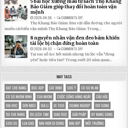
5 bài học xương máu từ sách Thọ Khang
GỐC
DI
TẠI
ĐỘNG
Bảo Giám giúp thay đổi hoàn toàn vận
NHẬT
3X3M
mệnh
ĐÔNG
LÀ
LỰA
2026-04-06
COMMENTS OFF
ON
CHỌN
5
HOÀN
Thọ Khang Bảo Giám: Báu vật dẫn đường cho người
BÀI
HẢO
HỌC
muốn cải biến vận mệnh Thọ Khang Bảo Giám: Trong...
CHO
XƯƠNG
GIAN
MÁU
HÀNG
8 nguyên nhân vận đen đeo bám khiến
TỪ
CỦA
SÁCH
tài lộc bị chặn đứng hoàn toàn
BẠN
THỌ
KHANG
2026-04-03
COMMENTS OFF
ON
BẢO
8
Tại sao nỗ lực hết mình nhưng tài lộc vẫn "đứng
GIÁM
NGUYÊN
GIÚP
NHÂN
yên" hoặc tiêu tán? Trong suốt 20 năm quan...
THAY
VẬN
ĐỔI
ĐEN
HOÀN
ĐEO
TOÀN
BÁM
MAY TAGS
VẬN
KHIẾN
MỆNH
TÀI
LỘC
BỊ
BAT CHE NANG
BOC XOP
CAT KINH
CHÚ Ý
CO SO IN AN
CHẶN
ĐỨNG
CO SO NHOM KINH
CUA NHOM
CUỘC SỐNG HÀNG NGÀY
CÂU HỎI
HOÀN
TOÀN
DAI HOC
DEN MIEU
DIA LI
DI TICH
DOANH NGHIEP
DOI SONG
DU CHE NANG
DU LECH TAM
GIAO DUC
GIẢI PHÁP
KY NANG SONG
LICH SU
LUA DAO
MAI HIEN DI DONG
MAI XEP
MÔI TRƯỜNG