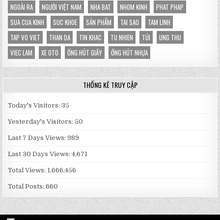
NGOÀI RA
NGƯỜI VIỆT NAM
NHA BAT
NHOM KINH
PHAT PHAP
SUA CUA KINH
SUC KHOE
SẢN PHẨM
TAI SAO
TAM LINH
TAP VO VIET
THAN DA
TIN KHAC
TU NHIEN
TÚI
UNG THU
VIEC LAM
XE OTO
ỐNG HÚT GIẤY
ỐNG HÚT NHỰA
THỐNG KÊ TRUY CẬP
Today's Visitors:
35
Yesterday's Visitors:
50
Last 7 Days Views:
989
Last 30 Days Views:
4,671
Total Views:
1,666,456
Total Posts:
660