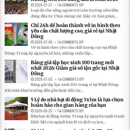
TAY
CHI
2026-07-27
COMMENTS OFF
ON
TIẾT
TOP
Loại dù che nắng ngoài trời sân trường siêu bền
2026:
5
5
LOẠI
đáng đầu tư: Chào mừng các thầy cô, ban giám...
BÍ
DÙ
MẬT
CHE
Chỉ 24h để hoàn thành vở in hình theo
GIÚP
NẮNG
BẠN
NGOÀI
yêu cầu chất lượng cao, giá rẻ tại Nhật
TIẾT
TRỜI
Đông
KIỆM
SÂN
ĐẾN
TRƯỜNG
2026-07-09
COMMENTS OFF
ON
30%
SIÊU
CHỈ
KHI
BỀN
Vở in hình theo yêu cầu chất lượng cao tại Nhật
24H
LẮP
ĐÁNG
ĐỂ
ĐẶT
Đông: Trong kỷ nguyên số hóa, những cuốn tập...
ĐẦU
HOÀN
TƯ
THÀNH
NHẤT
Bảng giá tập học sinh 100 trang mới
VỞ
2026
IN
nhất 2026: Giảm giá số tận gốc tại Nhật
HÌNH
Đông
THEO
YÊU
2026-07-02
COMMENTS OFF
ON
CẦU
BẢNG
CHẤT
Bảng giá tập học sinh 100 trang sỉ tại Nhật Đông:
GIÁ
LƯỢNG
TẬP
Khi mùa khai trường đến gần hoặc khi các...
CAO,
HỌC
GIÁ
SINH
RẺ
5 Lý do nhà bạt di động 3x3m là lựa chọn
100
TẠI
TRANG
hoàn hảo cho gian hàng của bạn
NHẬT
MỚI
ĐÔNG
NHẤT
2026-05-25
COMMENTS OFF
ON
2026:
5
Nhà bạt di động 3x3m: Trong kỷ nguyên cạnh tranh
GIẢM
LÝ
GIÁ
DO
khốc liệt của ngành bán lẻ và dịch vụ lưu...
SỐ
NHÀ
TẬN
BẠT