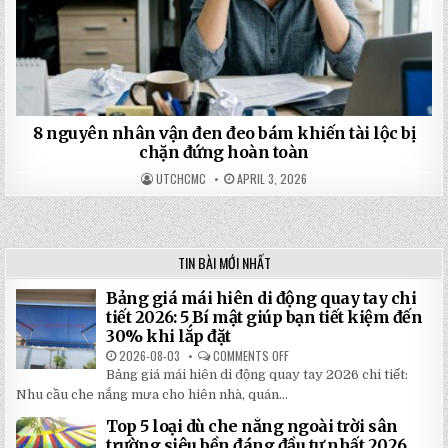
8 nguyên nhân vận đen đeo bám khiến tài lộc bị
chặn đứng hoàn toàn
UTCHCMC
APRIL 3, 2026
TIN BÀI MỚI NHẤT
Bảng giá mái hiên di động quay tay chi
tiết 2026: 5 Bí mật giúp bạn tiết kiệm đến
30% khi lắp đặt
2026-08-03
COMMENTS OFF
ON
BẢNG
Bảng giá mái hiên di động quay tay 2026 chi tiết:
GIÁ
MÁI
Nhu cầu che nắng mưa cho hiên nhà, quán...
HIÊN
DI
Top 5 loại dù che nắng ngoài trời sân
ĐỘNG
QUAY
trường siêu bền đáng đầu tư nhất 2026