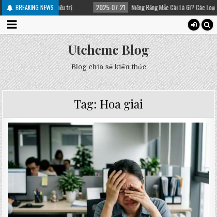
yên nhân và cách điều trị
BREAKING NEWS
2025-07-21
Niềng Răng Mắc Cài Là Gì? Các Loại Mắc 
Utchcmc Blog
Blog chia sẻ kiến thức
Tag:
Hoa giai