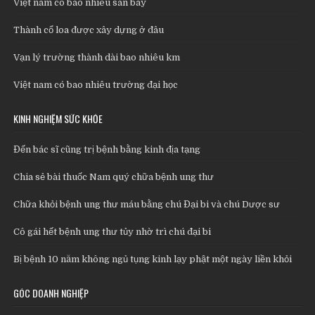
Việt nam có bao nhiêu sân bay
Thành cổ loa được xây dựng ở đâu
Vạn lý trường thành dài bao nhiêu km
Việt nam có bao nhiêu trường đại học
KINH NGHIỆM SỨC KHỎE
Đến bác sĩ cũng trị bệnh bằng kinh địa tạng
Chia sẻ bài thuốc Nam quý chữa bệnh ung thư
Chữa khỏi bệnh ung thư máu bằng chú Đại bi và chú Dược sư
Cô gái hết bệnh ung thư tủy nhờ trì chú đại bi
Bị bệnh 10 năm không ngủ tụng kinh lạy phật một ngày liền khỏi
GÓC DOANH NGHIỆP