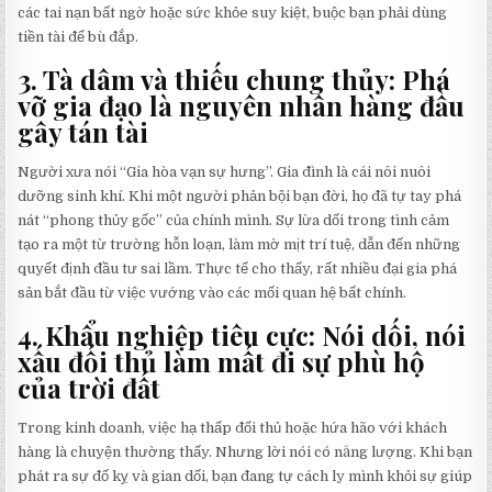
các tai nạn bất ngờ hoặc sức khỏe suy kiệt, buộc bạn phải dùng
tiền tài để bù đắp.
3. Tà dâm và thiếu chung thủy: Phá
vỡ gia đạo là nguyên nhân hàng đầu
gây tán tài
Người xưa nói “Gia hòa vạn sự hưng”. Gia đình là cái nôi nuôi
dưỡng sinh khí. Khi một người phản bội bạn đời, họ đã tự tay phá
nát “phong thủy gốc” của chính mình. Sự lừa dối trong tình cảm
tạo ra một từ trường hỗn loạn, làm mờ mịt trí tuệ, dẫn đến những
quyết định đầu tư sai lầm. Thực tế cho thấy, rất nhiều đại gia phá
sản bắt đầu từ việc vướng vào các mối quan hệ bất chính.
4. Khẩu nghiệp tiêu cực: Nói dối, nói
xấu đối thủ làm mất đi sự phù hộ
của trời đất
Trong kinh doanh, việc hạ thấp đối thủ hoặc hứa hão với khách
hàng là chuyện thường thấy. Nhưng lời nói có năng lượng. Khi bạn
phát ra sự đố kỵ và gian dối, bạn đang tự cách ly mình khỏi sự giúp