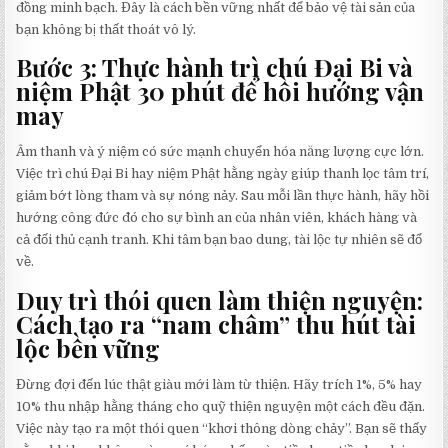
đồng minh bạch. Đây là cách bền vững nhất để bảo vệ tài sản của
bạn không bị thất thoát vô lý.
Bước 3: Thực hành trì chú Đại Bi và
niệm Phật 30 phút để hồi hướng vận
may
Âm thanh và ý niệm có sức mạnh chuyển hóa năng lượng cực lớn.
Việc trì chú Đại Bi hay niệm Phật hằng ngày giúp thanh lọc tâm trí,
giảm bớt lòng tham và sự nóng nảy. Sau mỗi lần thực hành, hãy hồi
hướng công đức đó cho sự bình an của nhân viên, khách hàng và
cả đối thủ cạnh tranh. Khi tâm bạn bao dung, tài lộc tự nhiên sẽ đổ
về.
Duy trì thói quen làm thiện nguyện:
Cách tạo ra “nam châm” thu hút tài
lộc bền vững
Đừng đợi đến lúc thật giàu mới làm từ thiện. Hãy trích 1%, 5% hay
10% thu nhập hằng tháng cho quỹ thiện nguyện một cách đều đặn.
Việc này tạo ra một thói quen “khơi thông dòng chảy”. Bạn sẽ thấy