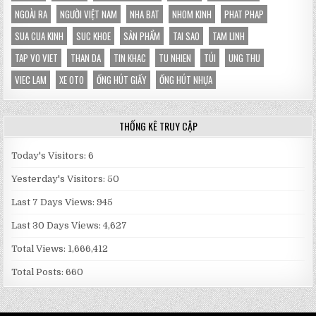
NGOÀI RA
NGƯỜI VIỆT NAM
NHA BAT
NHOM KINH
PHAT PHAP
SUA CUA KINH
SUC KHOE
SẢN PHẨM
TAI SAO
TAM LINH
TAP VO VIET
THAN DA
TIN KHAC
TU NHIEN
TÚI
UNG THU
VIEC LAM
XE OTO
ỐNG HÚT GIẤY
ỐNG HÚT NHỰA
THỐNG KÊ TRUY CẬP
Today's Visitors:
6
Yesterday's Visitors:
50
Last 7 Days Views:
945
Last 30 Days Views:
4,627
Total Views:
1,666,412
Total Posts:
660