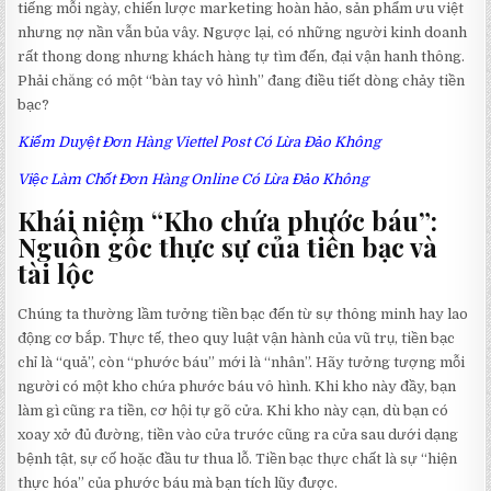
tiếng mỗi ngày, chiến lược marketing hoàn hảo, sản phẩm ưu việt
nhưng nợ nần vẫn bủa vây. Ngược lại, có những người kinh doanh
rất thong dong nhưng khách hàng tự tìm đến, đại vận hanh thông.
Phải chăng có một “bàn tay vô hình” đang điều tiết dòng chảy tiền
bạc?
Kiểm Duyệt Đơn Hàng Viettel Post Có Lừa Đảo Không
Việc Làm Chốt Đơn Hàng Online Có Lừa Đảo Không
Khái niệm “Kho chứa phước báu”:
Nguồn gốc thực sự của tiền bạc và
tài lộc
Chúng ta thường lầm tưởng tiền bạc đến từ sự thông minh hay lao
động cơ bắp. Thực tế, theo quy luật vận hành của vũ trụ, tiền bạc
chỉ là “quả”, còn “phước báu” mới là “nhân”. Hãy tưởng tượng mỗi
người có một kho chứa phước báu vô hình. Khi kho này đầy, bạn
làm gì cũng ra tiền, cơ hội tự gõ cửa. Khi kho này cạn, dù bạn có
xoay xở đủ đường, tiền vào cửa trước cũng ra cửa sau dưới dạng
bệnh tật, sự cố hoặc đầu tư thua lỗ. Tiền bạc thực chất là sự “hiện
thực hóa” của phước báu mà bạn tích lũy được.