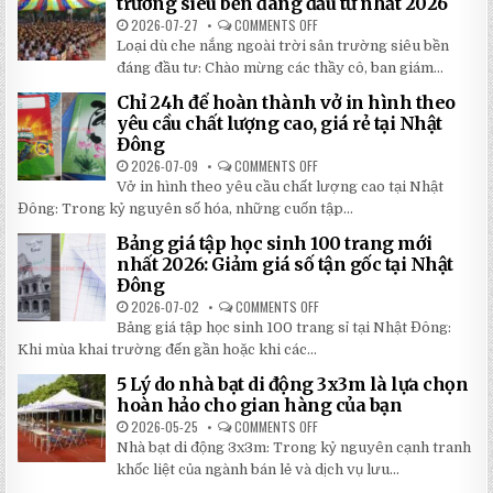
trường siêu bền đáng đầu tư nhất 2026
TAY
CHI
2026-07-27
COMMENTS OFF
ON
TIẾT
TOP
Loại dù che nắng ngoài trời sân trường siêu bền
2026:
5
5
LOẠI
đáng đầu tư: Chào mừng các thầy cô, ban giám...
BÍ
DÙ
MẬT
CHE
Chỉ 24h để hoàn thành vở in hình theo
GIÚP
NẮNG
BẠN
NGOÀI
yêu cầu chất lượng cao, giá rẻ tại Nhật
TIẾT
TRỜI
Đông
KIỆM
SÂN
ĐẾN
TRƯỜNG
2026-07-09
COMMENTS OFF
ON
30%
SIÊU
CHỈ
KHI
BỀN
Vở in hình theo yêu cầu chất lượng cao tại Nhật
24H
LẮP
ĐÁNG
ĐỂ
ĐẶT
Đông: Trong kỷ nguyên số hóa, những cuốn tập...
ĐẦU
HOÀN
TƯ
THÀNH
NHẤT
Bảng giá tập học sinh 100 trang mới
VỞ
2026
IN
nhất 2026: Giảm giá số tận gốc tại Nhật
HÌNH
Đông
THEO
YÊU
2026-07-02
COMMENTS OFF
ON
CẦU
BẢNG
CHẤT
Bảng giá tập học sinh 100 trang sỉ tại Nhật Đông:
GIÁ
LƯỢNG
TẬP
Khi mùa khai trường đến gần hoặc khi các...
CAO,
HỌC
GIÁ
SINH
RẺ
5 Lý do nhà bạt di động 3x3m là lựa chọn
100
TẠI
TRANG
hoàn hảo cho gian hàng của bạn
NHẬT
MỚI
ĐÔNG
NHẤT
2026-05-25
COMMENTS OFF
ON
2026:
5
Nhà bạt di động 3x3m: Trong kỷ nguyên cạnh tranh
GIẢM
LÝ
GIÁ
DO
khốc liệt của ngành bán lẻ và dịch vụ lưu...
SỐ
NHÀ
TẬN
BẠT