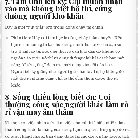
7. Tâm tính ích kỷ: Chỉ muốn nhận
vào mà không biết bố thí, cúng
dường người khó khăn
Đây là một “nút thắt” lớn trong dòng chảy tài chính.
Phân tích:
Hãy coi tiền bạc là dòng chảy luân chuyển. Nếu
bạn chỉ muốn ngăn lại cho riêng mình, hồ nước của bạn sẽ
trở thành ao tù, nước sẽ thối và cạn khô dần do không có
nguồn vào mới. Bố thí và cúng dường chính là cách bạn mở
rộng “đường ống” để nước mới chảy vào dồi dào hơn.
Người ích kỷ giống như người giữ chặt tay lại, họ không để
mất thứ gì nhưng cũng chẳng thể cầm thêm được thứ gì
khác.
8. Sống thiếu lòng biết ơn: Coi
thường công sức người khác làm rò
rỉ vận may âm thầm
Khi bạn coi việc nhân viên làm việc cho mình là hiển nhiên, hay
thành công là do tài năng của riêng bạn mà quên đi sự giúp đỡ của
cộng sự, khách hàng, bạn đang đóng lại các dòng năng lượng tích