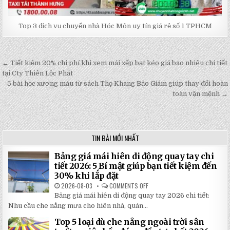
Top 3 dịch vụ chuyển nhà Hóc Môn uy tín giá rẻ số 1 TPHCM
← Tiết kiệm 20% chi phí khi xem mái xếp bạt kéo giá bao nhiêu chi tiết
Post
tại Cty Thiên Lộc Phát
navigation
5 bài học xương máu từ sách Thọ Khang Bảo Giám giúp thay đổi hoàn
toàn vận mệnh →
TIN BÀI MỚI NHẤT
Bảng giá mái hiên di động quay tay chi
tiết 2026: 5 Bí mật giúp bạn tiết kiệm đến
30% khi lắp đặt
2026-08-03
COMMENTS OFF
ON
BẢNG
Bảng giá mái hiên di động quay tay 2026 chi tiết:
GIÁ
MÁI
Nhu cầu che nắng mưa cho hiên nhà, quán...
HIÊN
DI
Top 5 loại dù che nắng ngoài trời sân
ĐỘNG
QUAY