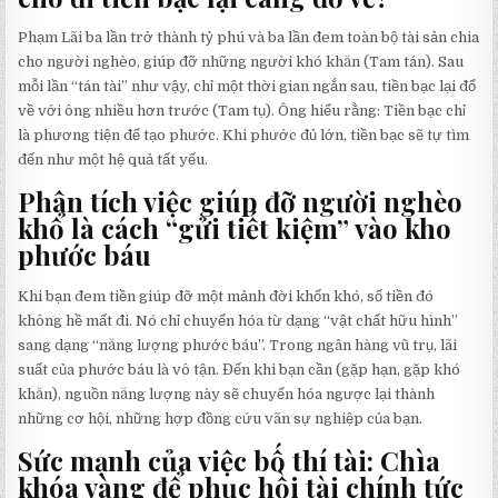
Phạm Lãi ba lần trở thành tỷ phú và ba lần đem toàn bộ tài sản chia
cho người nghèo, giúp đỡ những người khó khăn (Tam tán). Sau
mỗi lần “tán tài” như vậy, chỉ một thời gian ngắn sau, tiền bạc lại đổ
về với ông nhiều hơn trước (Tam tụ). Ông hiểu rằng: Tiền bạc chỉ
là phương tiện để tạo phước. Khi phước đủ lớn, tiền bạc sẽ tự tìm
đến như một hệ quả tất yếu.
Phân tích việc giúp đỡ người nghèo
khổ là cách “gửi tiết kiệm” vào kho
phước báu
Khi bạn đem tiền giúp đỡ một mảnh đời khốn khó, số tiền đó
không hề mất đi. Nó chỉ chuyển hóa từ dạng “vật chất hữu hình”
sang dạng “năng lượng phước báu”. Trong ngân hàng vũ trụ, lãi
suất của phước báu là vô tận. Đến khi bạn cần (gặp hạn, gặp khó
khăn), nguồn năng lượng này sẽ chuyển hóa ngược lại thành
những cơ hội, những hợp đồng cứu vãn sự nghiệp của bạn.
Sức mạnh của việc bố thí tài: Chìa
khóa vàng để phục hồi tài chính tức