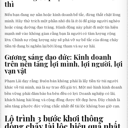
thì
Nếu bạn đang nợ nần hoặc kinh doanh bế tắc, đừng thắt chặt lòng
mình. Hãy thử trích một phần nhỏ dù là ít ỏi để giúp người nghèo
hoặc cúng dường đạo tràng. Hành động này phát đi một tín hiệu
mạnh mẽ vào không gian rằng bạn là người có tâm lượng rộng
lớn. Chính sự rộng lượng này sẽ phá vỡ sự bế tắc của dòng chảy
tiền tệ đang bị nghẽn lại bởi lòng tham và sự sợ hãi.
Gương sáng đạo đức: Kinh doanh
trên nền tảng lợi mình, lợi người, lợi
vạn vật
Phạm Lãi dạy rằng: Buôn bán không phải là lấy tiền từ túi người
khác về túi mình, mà là sự trao đổi giá trị. Một mô hình kinh doanh
bền vững phải đảm bảo ba bên đều có lợi: Doanh nghiệp có lãi,
khách hàng hài lòng và cộng đồng được tốt đẹp hơn. Đây chính là
nền tảng phước đức vững chắc nhất để tài lộc không bao giờ cạn.
Lộ trình 3 bước khơi thông
dòng chảy tài lộc hiệu quả nhất