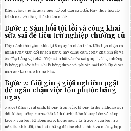
Không bao giờ là quá muộn để bắt đầu sửa đổi. Hãy thực hiện lộ
trình này với lòng thành tâm nhất:
Bước 1: Sám hối tội lỗi và công khai
sửa sai để tiêu trừ nghiệp chướng cũ
Hãy dành thời gian nhìn lại 8 nguyên nhân trên. Nếu bạn nhận ra
mình từng gian dối khách hàng, hãy dũng cảm công khai xin lỗi và
bù đắp bằng vật chất. Việc sám hối và sửa sai giúp “vá” lại những
lỗ hổng phước báu. Khi lỗ hổng được vá, phước mới tích lũy được
mới giữ lại được trong kho.
Bước 2: Giữ gìn 5 giới nghiêm ngặt
để ngăn chặn việc tổn phước hằng
ngày
5 giới (Không sát sinh, không trộm cắp, không tà dâm, không nói
dối, không uống rượu/chất kích thích) là bộ khung bảo vệ năng
lượng của bạn. Khi bạn sống trong sạch, từ trường của bạn trở
nên thanh khiết, thu hút những đối tác chân chính và những hợp