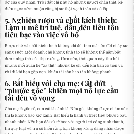
đỡ của quý nhân. Trời đất chỉ phù hộ những người chân thật; kẻ
điêu ngoa sớm muộn cũng bị sự thật vạch trần và cô lập.
5. Nghiện rượu và chất kích thích:
Làm u mê trí tuệ, dẫn đến tiêu tốn
tiền bạc vào việc vô bổ
Rượu chè và chất kích thích không chỉ đốt tiền mà còn đốt cháy sự
sáng suốt. Một doanh chủ không tỉnh táo sẽ không thể nắm bắt
được nhịp thở của thị trường. Hơn nữa, thói quen này thu hút
những mối quan hệ “xã thịt”, những kẻ chỉ đến khi bạn có tiền và
rời đi khi bạn gặp nạn, khiến tài sản hao tán không phanh.
6. Bất hiếu với cha mẹ: Cắt đứt
“phước gốc” khiến mọi nỗ lực cầu
tài đều vô vọng
Cha mẹ là gốc rễ, con cái là cành lá. Nếu gốc không được chăm sóc
thì lá không bao giờ xanh. Bất hiếu là hành vi triệt tiêu phước báu
nhanh nhất. Nếu bạn đối xử tệ bạc với người có công sinh thành,
thì quy luật vũ trụ sẽ hiểu rằng bạn không xứng đáng nhận được