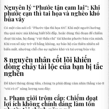
Nguyên lý “Phước tận cam lai”: Khi
phước cạn thì tai họa và nghèo khó
bủa vây
Có một câu nói cổ: “Phước tận thì họa tới”. Khi một người hưởng
thụ quá mức mà không biết bồi đắp, hoặc dùng thủ đoạn để chiếm
đoạt tài sản, họ đang “rút thấu chi” tài khoản phước báu của mình.
Khi con số này trở về bằng không, sự bảo hộ của thiên nhiên sẽ
biến mất, nhường chỗ cho sự nghèo khó và tai ương bủa vây.
8 nguyên nhân cốt lõi khiến
dòng chảy tài lộc của bạn bị tắc
nghẽn
Để khơi thông dòng tiền, chúng ta phải dũng cảm nhìn thẳng vào 8
“vòi rò rỉ” năng lượng sau đây:
1. Phạm giới trộm cắp: Chiếm đoạt
lợi ích không chính đáng làm tổn