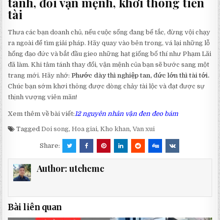
tánh, đổi vận mệnh, khơi thông tiền
tài
Thưa các bạn doanh chủ, nếu cuộc sống đang bế tắc, đừng vội chạy
ra ngoài để tìm giải pháp. Hãy quay vào bên trong, vá lại những lỗ
hổng đạo đức và bắt đầu gieo những hạt giống bố thí như Phạm Lãi
đã làm. Khi tâm tánh thay đổi, vận mệnh của bạn sẽ bước sang một
trang mới. Hãy nhớ:
Phước dày thì nghiệp tan, đức lớn thì tài tới.
Chúc bạn sớm khơi thông được dòng chảy tài lộc và đạt được sự
thịnh vượng viên mãn!
Xem thêm về bài viết:
12 nguyên nhân vận đen đeo bám
Tagged
Doi song
,
Hoa giai
,
Kho khan
,
Van xui
Share:
Author:
utchcmc
Bài liên quan