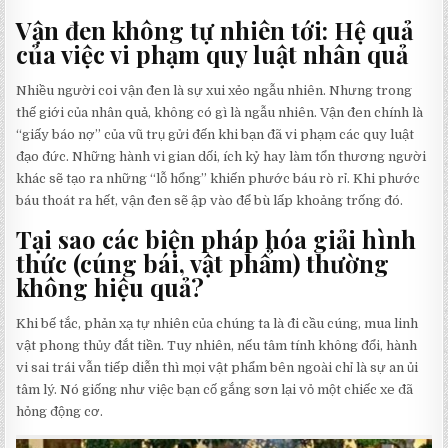
Vận đen không tự nhiên tới: Hệ quả
của việc vi phạm quy luật nhân quả
Nhiều người coi vận đen là sự xui xẻo ngẫu nhiên. Nhưng trong
thế giới của nhân quả, không có gì là ngẫu nhiên. Vận đen chính là
“giấy báo nợ” của vũ trụ gửi đến khi bạn đã vi phạm các quy luật
đạo đức. Những hành vi gian dối, ích kỷ hay làm tổn thương người
khác sẽ tạo ra những “lỗ hổng” khiến phước báu rò rỉ. Khi phước
báu thoát ra hết, vận đen sẽ ập vào để bù lấp khoảng trống đó.
Tại sao các biện pháp hóa giải hình
thức (cúng bái, vật phẩm) thường
không hiệu quả?
Khi bế tắc, phản xạ tự nhiên của chúng ta là đi cầu cúng, mua linh
vật phong thủy đắt tiền. Tuy nhiên, nếu tâm tính không đổi, hành
vi sai trái vẫn tiếp diễn thì mọi vật phẩm bên ngoài chỉ là sự an ủi
tâm lý. Nó giống như việc bạn cố gắng sơn lại vỏ một chiếc xe đã
hỏng động cơ.