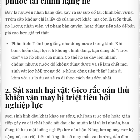
phước tài chính nặng nề
Đây là nguyên nhân hàng đầu gây ra sự sụp đổ tài chính bền vững.
Trộm cắp không chỉ là lấy đồ của người khác, mà còn là trốn thuế,
nợ lương nhân viên, vi phạm bản quyền, hoặc dùng tiểu xảo để bán
giá cao hơn giá trị thật.
Phân tích:
Tiền bạc giống như dòng nước trong lành. Khi
bạn chiếm đoạt lợi ích không chính đáng, bạn đang đổ “nước
độc” vào hồ chứa của mình. Có thể hồ sẽ đầy lên nhanh
chóng, nhưng nước đó không dùng được và sẽ làm chết mọi
sinh vật (cơ hội) trong đó. Những đồng tiền “bẩn” luôn đi
kèm với sự lo âu và sẽ ra đi theo cách đau đớn nhất.
2. Sát sanh hại vật: Gieo rắc oán thù
khiến vận may bị triệt tiêu bởi
nghiệp lực
Mọi sinh linh đều khát khao sự sống. Khi bạn trực tiếp hoặc gián
tiếp gây ra cái chết hoặc nỗi đau cho muôn loài vì lợi nhuận, bạn
đang tích tụ một luồng nghiệp lực oán hận. Năng lượng này cực kỳ
nặng nề, nó triệt tiêu những tần số may mắn và thường dẫn đến