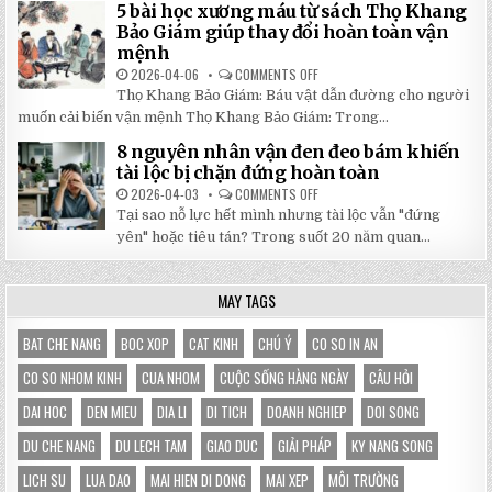
5 bài học xương máu từ sách Thọ Khang
GỐC
DI
TẠI
ĐỘNG
Bảo Giám giúp thay đổi hoàn toàn vận
NHẬT
3X3M
mệnh
ĐÔNG
LÀ
LỰA
2026-04-06
COMMENTS OFF
ON
CHỌN
5
HOÀN
Thọ Khang Bảo Giám: Báu vật dẫn đường cho người
BÀI
HẢO
HỌC
muốn cải biến vận mệnh Thọ Khang Bảo Giám: Trong...
CHO
XƯƠNG
GIAN
MÁU
HÀNG
8 nguyên nhân vận đen đeo bám khiến
TỪ
CỦA
SÁCH
tài lộc bị chặn đứng hoàn toàn
BẠN
THỌ
KHANG
2026-04-03
COMMENTS OFF
ON
BẢO
8
Tại sao nỗ lực hết mình nhưng tài lộc vẫn "đứng
GIÁM
NGUYÊN
GIÚP
NHÂN
yên" hoặc tiêu tán? Trong suốt 20 năm quan...
THAY
VẬN
ĐỔI
ĐEN
HOÀN
ĐEO
TOÀN
BÁM
MAY TAGS
VẬN
KHIẾN
MỆNH
TÀI
LỘC
BỊ
BAT CHE NANG
BOC XOP
CAT KINH
CHÚ Ý
CO SO IN AN
CHẶN
ĐỨNG
CO SO NHOM KINH
CUA NHOM
CUỘC SỐNG HÀNG NGÀY
CÂU HỎI
HOÀN
TOÀN
DAI HOC
DEN MIEU
DIA LI
DI TICH
DOANH NGHIEP
DOI SONG
DU CHE NANG
DU LECH TAM
GIAO DUC
GIẢI PHÁP
KY NANG SONG
LICH SU
LUA DAO
MAI HIEN DI DONG
MAI XEP
MÔI TRƯỜNG