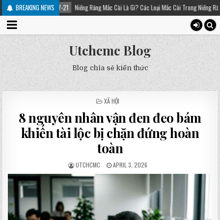
21
Niềng Răng Mắc Cài Là Gì? Các Loại Mắc Cài Trong Niềng Răng – Platinum Dental
BREAKING NEWS
Utchcmc Blog
Blog chia sẻ kiến thức
POSTED
XÃ HỘI
IN
8 nguyên nhân vận đen đeo bám
khiến tài lộc bị chặn đứng hoàn
toàn
UTCHCMC
APRIL 3, 2026