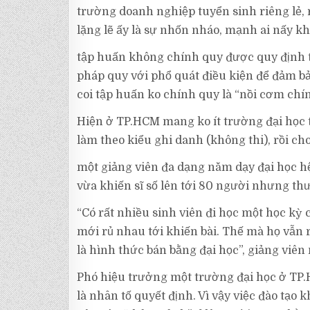
trường doanh nghiệp tuyển sinh riêng lẻ, 
lặng lẽ ấy là sự nhốn nháo, mạnh ai nấy kh
tập huấn không chính quy được quy định t
pháp quy với phổ quát điều kiện để đảm bả
coi tập huấn ko chính quy là “nồi cơm chín
Hiện ở TP.HCM mang ko ít trường đại học 
làm theo kiểu ghi danh (không thi), rồi ch
một giảng viên đa dạng năm dạy đại học h
vừa khiến sĩ số lên tới 80 người nhưng th
“Có rất nhiều sinh viên đi học một học kỳ c
mới rủ nhau tới khiến bài. Thế mà họ vẫn 
là hình thức bán bằng đại học”, giảng viên
Phó hiệu trưởng một trường đại học ở TP.
là nhân tố quyết định. Vì vậy việc đào tạ