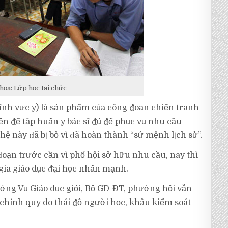
họa: Lớp học tại chức
ĩnh vực y) là sản phẩm của công đoạn chiến tranh
ện để tập huấn y bác sĩ đủ để phục vụ nhu cầu
 này đã bị bỏ vì đã hoàn thành “sứ mệnh lịch sử”.
oạn trước cần vì phố hội sở hữu nhu cầu, nay thì
 gia giáo dục đại học nhấn mạnh.
ng Vụ Giáo dục giỏi, Bộ GD-ĐT, phường hội vẫn
 chính quy do thái độ người học, khâu kiểm soát