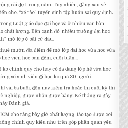
rộng rãi đợt trong năm. Tuy nhiên, đằng sau vẻ
iến cho, “xé rào” tuyển sinh tập huấn sai quy định.
rong Luật giáo dục đại học và ở nhiều văn bản
o chất lượng. Bên cạnh đó, nhiều trường đại học
h”, mở lớp ở bất cứ đâu.
thuê mướn địa điểm để mở lớp đại học vừa học vừa
o học viên học ban đêm, cuối tuần…
ệ ko chính quy cho hay có đa dạng lớp hệ vừa học
ường số sinh viên đi học ko quá 30 người.
hỉ vài ba buổi, đến nay kiểm tra hoặc thi cuối kỳ thì
rẻ nghiệp, được nhận được bằng. Kể thẳng ra đây
 này Đánh giá.
HCM cho rằng bây giờ chất lượng đào tạo được coi
o không chính quy kiểu như trên góp phần quan yếu