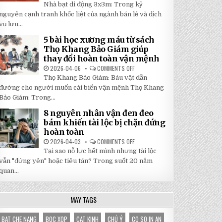
5
Nhà bạt di động 3x3m: Trong kỷ
TẬN
LÝ
GỐC
DO
nguyên cạnh tranh khốc liệt của ngành bán lẻ và dịch
TẠI
NHÀ
NHẬT
vụ lưu...
BẠT
ĐÔNG
DI
ĐỘNG
5 bài học xương máu từ sách
3X3M
Thọ Khang Bảo Giám giúp
LÀ
LỰA
thay đổi hoàn toàn vận mệnh
CHỌN
HOÀN
2026-04-06
COMMENTS OFF
ON
HẢO
5
Thọ Khang Bảo Giám: Báu vật dẫn
CHO
BÀI
GIAN
HỌC
đường cho người muốn cải biến vận mệnh Thọ Khang
HÀNG
XƯƠNG
CỦA
Bảo Giám: Trong...
MÁU
BẠN
TỪ
SÁCH
8 nguyên nhân vận đen đeo
THỌ
bám khiến tài lộc bị chặn đứng
KHANG
BẢO
hoàn toàn
GIÁM
GIÚP
2026-04-03
COMMENTS OFF
ON
THAY
8
Tại sao nỗ lực hết mình nhưng tài lộc
ĐỔI
NGUYÊN
HOÀN
NHÂN
vẫn "đứng yên" hoặc tiêu tán? Trong suốt 20 năm
TOÀN
VẬN
VẬN
quan...
ĐEN
MỆNH
ĐEO
BÁM
KHIẾN
TÀI
MAY TAGS
LỘC
BỊ
CHẶN
BAT CHE NANG
BOC XOP
CAT KINH
CHÚ Ý
CO SO IN AN
ĐỨNG