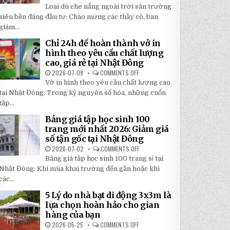
TOP
5
Loại dù che nắng ngoài trời sân trường
5
BÍ
LOẠI
siêu bền đáng đầu tư: Chào mừng các thầy cô, ban
MẬT
DÙ
GIÚP
giám...
CHE
BẠN
NẮNG
TIẾT
NGOÀI
KIỆM
Chỉ 24h để hoàn thành vở in
TRỜI
ĐẾN
hình theo yêu cầu chất lượng
SÂN
30%
TRƯỜNG
KHI
cao, giá rẻ tại Nhật Đông
SIÊU
LẮP
BỀN
2026-07-09
COMMENTS OFF
ĐẶT
ON
ĐÁNG
CHỈ
Vở in hình theo yêu cầu chất lượng cao
ĐẦU
24H
TƯ
ĐỂ
tại Nhật Đông: Trong kỷ nguyên số hóa, những cuốn
NHẤT
HOÀN
2026
tập...
THÀNH
VỞ
IN
Bảng giá tập học sinh 100
HÌNH
trang mới nhất 2026: Giảm giá
THEO
YÊU
số tận gốc tại Nhật Đông
CẦU
CHẤT
2026-07-02
COMMENTS OFF
ON
LƯỢNG
BẢNG
Bảng giá tập học sinh 100 trang sỉ tại
CAO,
GIÁ
GIÁ
TẬP
Nhật Đông: Khi mùa khai trường đến gần hoặc khi
RẺ
HỌC
TẠI
các...
SINH
NHẬT
100
ĐÔNG
TRANG
5 Lý do nhà bạt di động 3x3m là
MỚI
lựa chọn hoàn hảo cho gian
NHẤT
2026:
hàng của bạn
GIẢM
GIÁ
2026-05-25
COMMENTS OFF
ON
SỐ