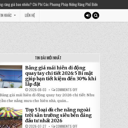
? Chi Phí Các Phương Pháp Niềng Răng Phổ Biến
2025-03-01
Thiền chuông là gì?
IN KHÁC
LIÊN HỆ
TIN BÀI MỚI NHẤT
Bảng giá mái hiên di động
quay tay chi tiết 2026: 5 Bí mật
giúp bạn tiết kiệm đến 30% khi
lắp đặt
2026-08-03
COMMENTS OFF
ON
BẢNG
Bảng giá mái hiên di động quay tay 2026 chi tiết: Nhu
GIÁ
MÁI
cầu che nắng mưa cho hiên nhà, quán...
HIÊN
DI
Top 5 loại dù che nắng ngoài
ĐỘNG
QUAY
trời sân trường siêu bền đáng
TAY
đầu tư nhất 2026
CHI
TIẾT
2026-07-27
COMMENTS OFF
ON
2026: