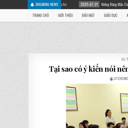
yên nhân và cách điều trị
BREAKING NEWS
2025-07-21
Niềng Răng Mắc Cài Là Gì? Các Loại Mắc 
TRANG CHỦ
GIỚI THIỆU
BẢO MẬT
GIÁO DỤC
I
Tại sao có ý kiến nói nê
UTCHCM