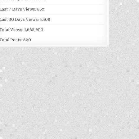
Last 7 Days Views:
569
Last 30 Days Views:
4,406
Total Views:
1,665,902
Total Posts:
660