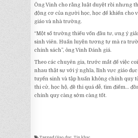
Ông Vinh cho rằng luật duyệt rồi nhưng thự
động cơ của người học, học để khiến cho vi
giáo và nhà trường.
“Một số trường thiếu vốn đầu tư, ưng ý giả
sinh viên. Huấn luyện tương tự mà ra trườ
chính sách”, ông Vinh Đánh giá.
Theo các chuyên gia, trước mắt để việc c
nhau thật sự với ý nghĩa, lĩnh vực giáo dục
tuyển sinh và tập huấn không chính quy từ
thi cử, học hộ, đề thi quá dễ, tìm điểm… đồ
chính quy càng sớm càng tốt.
Tagged
Giao duc
,
Tin khac