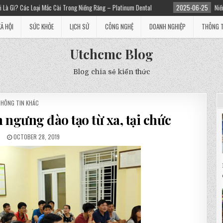
Cài Trong Niềng Răng – Platinum Dental
2025-06-25
Niềng răng giá bao nhiêu
XÃ HỘI
SỨC KHỎE
LỊCH SỬ
CÔNG NGHỆ
DOANH NGHIỆP
THÔNG T
Utchcmc Blog
Blog chia sẻ kiến thức
POSTED
THÔNG TIN KHÁC
N
n ngưng đào tạo từ xa, tại chức
C
OCTOBER 28, 2019