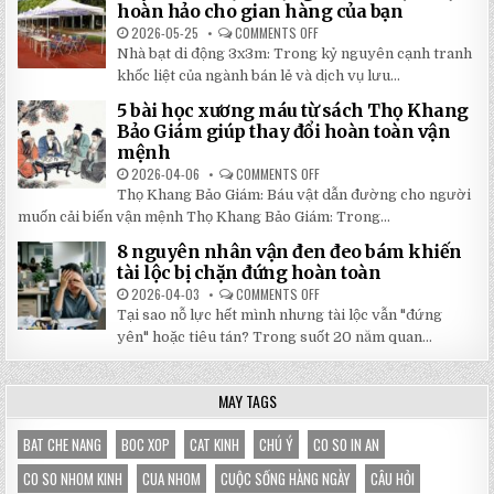
TRANG
hoàn hảo cho gian hàng của bạn
NHẬT
MỚI
ĐÔNG
NHẤT
2026-05-25
COMMENTS OFF
ON
2026:
5
Nhà bạt di động 3x3m: Trong kỷ nguyên cạnh tranh
GIẢM
LÝ
GIÁ
DO
khốc liệt của ngành bán lẻ và dịch vụ lưu...
SỐ
NHÀ
TẬN
BẠT
5 bài học xương máu từ sách Thọ Khang
GỐC
DI
TẠI
ĐỘNG
Bảo Giám giúp thay đổi hoàn toàn vận
NHẬT
3X3M
mệnh
ĐÔNG
LÀ
LỰA
2026-04-06
COMMENTS OFF
ON
CHỌN
5
HOÀN
Thọ Khang Bảo Giám: Báu vật dẫn đường cho người
BÀI
HẢO
HỌC
muốn cải biến vận mệnh Thọ Khang Bảo Giám: Trong...
CHO
XƯƠNG
GIAN
MÁU
HÀNG
8 nguyên nhân vận đen đeo bám khiến
TỪ
CỦA
SÁCH
tài lộc bị chặn đứng hoàn toàn
BẠN
THỌ
KHANG
2026-04-03
COMMENTS OFF
ON
BẢO
8
Tại sao nỗ lực hết mình nhưng tài lộc vẫn "đứng
GIÁM
NGUYÊN
GIÚP
NHÂN
yên" hoặc tiêu tán? Trong suốt 20 năm quan...
THAY
VẬN
ĐỔI
ĐEN
HOÀN
ĐEO
TOÀN
BÁM
MAY TAGS
VẬN
KHIẾN
MỆNH
TÀI
LỘC
BỊ
BAT CHE NANG
BOC XOP
CAT KINH
CHÚ Ý
CO SO IN AN
CHẶN
ĐỨNG
CO SO NHOM KINH
CUA NHOM
CUỘC SỐNG HÀNG NGÀY
CÂU HỎI
HOÀN
TOÀN