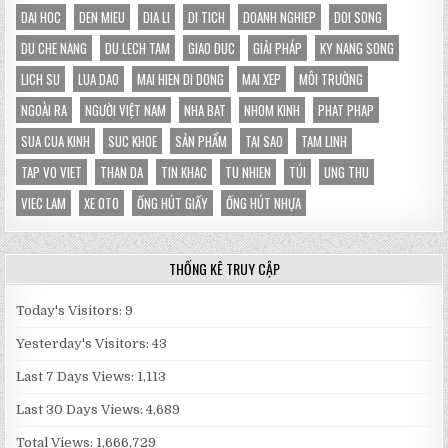
DAI HOC
DEN MIEU
DIA LI
DI TICH
DOANH NGHIEP
DOI SONG
DU CHE NANG
DU LECH TAM
GIAO DUC
GIẢI PHÁP
KY NANG SONG
LICH SU
LUA DAO
MAI HIEN DI DONG
MAI XEP
MÔI TRƯỜNG
NGOÀI RA
NGƯỜI VIỆT NAM
NHA BAT
NHOM KINH
PHAT PHAP
SUA CUA KINH
SUC KHOE
SẢN PHẨM
TAI SAO
TAM LINH
TAP VO VIET
THAN DA
TIN KHAC
TU NHIEN
TÚI
UNG THU
VIEC LAM
XE OTO
ỐNG HÚT GIẤY
ỐNG HÚT NHỰA
THỐNG KÊ TRUY CẬP
Today's Visitors:
9
Yesterday's Visitors:
43
Last 7 Days Views:
1,113
Last 30 Days Views:
4,689
Total Views:
1,666,729