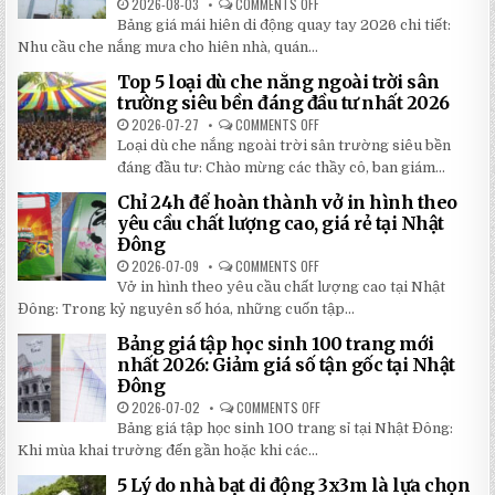
2026-08-03
COMMENTS OFF
ON
BẢNG
Bảng giá mái hiên di động quay tay 2026 chi tiết:
GIÁ
MÁI
Nhu cầu che nắng mưa cho hiên nhà, quán...
HIÊN
DI
Top 5 loại dù che nắng ngoài trời sân
ĐỘNG
QUAY
trường siêu bền đáng đầu tư nhất 2026
TAY
CHI
2026-07-27
COMMENTS OFF
ON
TIẾT
TOP
Loại dù che nắng ngoài trời sân trường siêu bền
2026:
5
5
LOẠI
đáng đầu tư: Chào mừng các thầy cô, ban giám...
BÍ
DÙ
MẬT
CHE
Chỉ 24h để hoàn thành vở in hình theo
GIÚP
NẮNG
BẠN
NGOÀI
yêu cầu chất lượng cao, giá rẻ tại Nhật
TIẾT
TRỜI
Đông
KIỆM
SÂN
ĐẾN
TRƯỜNG
2026-07-09
COMMENTS OFF
ON
30%
SIÊU
CHỈ
KHI
BỀN
Vở in hình theo yêu cầu chất lượng cao tại Nhật
24H
LẮP
ĐÁNG
ĐỂ
ĐẶT
Đông: Trong kỷ nguyên số hóa, những cuốn tập...
ĐẦU
HOÀN
TƯ
THÀNH
NHẤT
Bảng giá tập học sinh 100 trang mới
VỞ
2026
IN
nhất 2026: Giảm giá số tận gốc tại Nhật
HÌNH
Đông
THEO
YÊU
2026-07-02
COMMENTS OFF
ON
CẦU
BẢNG
CHẤT
Bảng giá tập học sinh 100 trang sỉ tại Nhật Đông:
GIÁ
LƯỢNG
TẬP
Khi mùa khai trường đến gần hoặc khi các...
CAO,
HỌC
GIÁ
SINH
RẺ
5 Lý do nhà bạt di động 3x3m là lựa chọn
100
TẠI