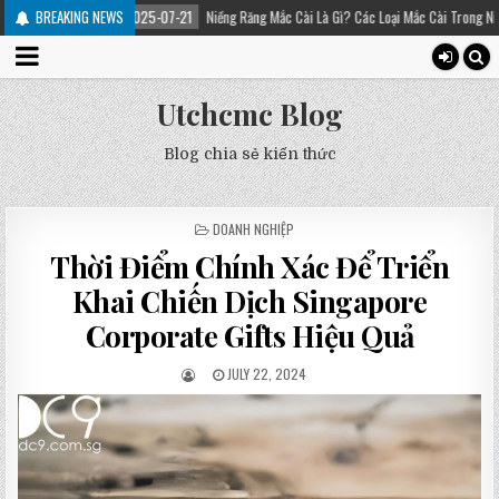
2025-07-21
BREAKING NEWS
Niềng Răng Mắc Cài Là Gì? Các Loại Mắc Cài Trong Niềng Răng – Platinum
Utchcmc Blog
Blog chia sẻ kiến thức
POSTED
DOANH NGHIỆP
IN
Thời Điểm Chính Xác Để Triển
Khai Chiến Dịch Singapore
Corporate Gifts Hiệu Quả
JULY 22, 2024