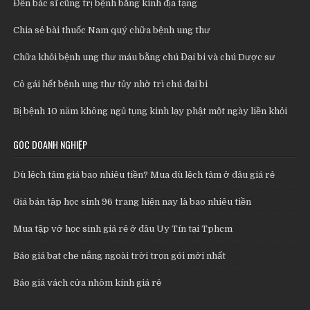
Đến bác sĩ cũng trị bệnh bằng kinh địa tạng
Chia sẻ bài thuốc Nam quý chữa bệnh ung thư
Chữa khỏi bệnh ung thư máu bằng chú Đại bi và chú Dược sư
Cô gái hết bệnh ung thư tủy nhờ trì chú đại bi
Bị bệnh 10 năm không ngủ tụng kinh lạy phật một ngày liền khỏi
GÓC DOANH NGHIỆP
Dù lệch tâm giá bao nhiêu tiền? Mua dù lệch tâm ở đâu giá rẻ
Giá bán tập học sinh 96 trang hiện nay là bao nhiêu tiền
Mua tập vở học sinh giá rẻ ở đâu Uy Tín tại Tphcm
Báo giá bạt che nắng ngoài trời trọn gói mới nhất
Báo giá vách cửa nhôm kính giá rẻ