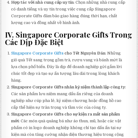
Hợp tác với nhà cung cấp uy tín
: Chọn những nhà cung cấp
có danh tiếng và uy tín trong việc cung cấp Singapore
Corporate Gifts đảm bảo giao hàng đúng thời hạn, chất
lượng cao và đồng nhất về hình ảnh.
IV. Singapore Corporate Gifts Trong
Các Dịp Đặc Biệt
Singapore Corporate Gifts
cho Tết Nguyên Đán
: Những
giỏ quà Tết sang trọng gồm trà, rượu vang và bánh mứt là
lựa chọn phổ biến. Đây là dịp để doanh nghiệp gửi gắm lời
chúc tốt đẹp và tạo sự ấn tượng lâu dài trong lòng khách
hàng.
Singapore Corporate Gifts nhân kỷ niệm thành lập công ty
:
Các sản phẩm lưu niệm mang dấu ấn riêng của doanh
nghiệp như cúp pha lê, kỷ niệm chương hoặc đồng hồ cao
cấp thể hiện sự trân trọng và tầm vóc của công ty.
Singapore Corporate Gifts cho sự kiện ra mắt sản phẩm
mới
: Các món quà quảng bá như áo thun, mũ, hoặc các vật
phẩm có in logo doanh nghiệp không chỉ tạo dấu ấn tại sự
kiện mà còn tăng cường nhận diện thương hiệu trong cộng