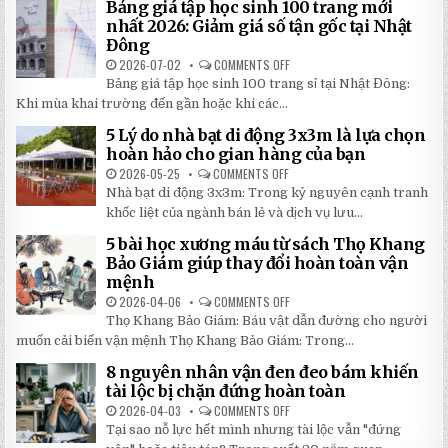
NHẤT
Bảng giá tập học sinh 100 trang mới
VỞ
2026
IN
nhất 2026: Giảm giá số tận gốc tại Nhật
HÌNH
Đông
THEO
YÊU
2026-07-02
COMMENTS OFF
ON
CẦU
BẢNG
CHẤT
Bảng giá tập học sinh 100 trang sỉ tại Nhật Đông:
GIÁ
LƯỢNG
TẬP
Khi mùa khai trường đến gần hoặc khi các...
CAO,
HỌC
GIÁ
SINH
RẺ
5 Lý do nhà bạt di động 3x3m là lựa chọn
100
TẠI
TRANG
hoàn hảo cho gian hàng của bạn
NHẬT
MỚI
ĐÔNG
NHẤT
2026-05-25
COMMENTS OFF
ON
2026:
5
Nhà bạt di động 3x3m: Trong kỷ nguyên cạnh tranh
GIẢM
LÝ
GIÁ
DO
khốc liệt của ngành bán lẻ và dịch vụ lưu...
SỐ
NHÀ
TẬN
BẠT
5 bài học xương máu từ sách Thọ Khang
GỐC
DI
TẠI
ĐỘNG
Bảo Giám giúp thay đổi hoàn toàn vận
NHẬT
3X3M
mệnh
ĐÔNG
LÀ
LỰA
2026-04-06
COMMENTS OFF
ON
CHỌN
5
HOÀN
Thọ Khang Bảo Giám: Báu vật dẫn đường cho người
BÀI
HẢO
HỌC
muốn cải biến vận mệnh Thọ Khang Bảo Giám: Trong...
CHO
XƯƠNG
GIAN
MÁU
HÀNG
8 nguyên nhân vận đen đeo bám khiến
TỪ
CỦA
SÁCH
tài lộc bị chặn đứng hoàn toàn
BẠN
THỌ
KHANG
2026-04-03
COMMENTS OFF
ON
BẢO
8
Tại sao nỗ lực hết mình nhưng tài lộc vẫn "đứng
GIÁM
NGUYÊN
GIÚP
NHÂN