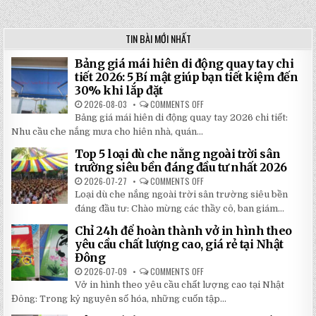
TIN BÀI MỚI NHẤT
Bảng giá mái hiên di động quay tay chi
tiết 2026: 5 Bí mật giúp bạn tiết kiệm đến
30% khi lắp đặt
2026-08-03
COMMENTS OFF
ON
BẢNG
Bảng giá mái hiên di động quay tay 2026 chi tiết:
GIÁ
MÁI
Nhu cầu che nắng mưa cho hiên nhà, quán...
HIÊN
DI
Top 5 loại dù che nắng ngoài trời sân
ĐỘNG
QUAY
trường siêu bền đáng đầu tư nhất 2026
TAY
CHI
2026-07-27
COMMENTS OFF
ON
TIẾT
TOP
Loại dù che nắng ngoài trời sân trường siêu bền
2026:
5
5
LOẠI
đáng đầu tư: Chào mừng các thầy cô, ban giám...
BÍ
DÙ
MẬT
CHE
Chỉ 24h để hoàn thành vở in hình theo
GIÚP
NẮNG
BẠN
NGOÀI
yêu cầu chất lượng cao, giá rẻ tại Nhật
TIẾT
TRỜI
Đông
KIỆM
SÂN
ĐẾN
TRƯỜNG
2026-07-09
COMMENTS OFF
ON
30%
SIÊU
CHỈ
KHI
BỀN
Vở in hình theo yêu cầu chất lượng cao tại Nhật
24H
LẮP
ĐÁNG
ĐỂ
ĐẶT
Đông: Trong kỷ nguyên số hóa, những cuốn tập...
ĐẦU
HOÀN
TƯ
THÀNH