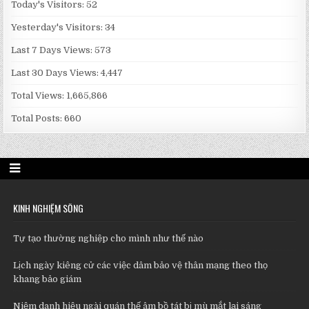
Today's Visitors:
52
Yesterday's Visitors:
34
Last 7 Days Views:
573
Last 30 Days Views:
4,447
Total Views:
1,665,866
Total Posts:
660
KINH NGHIỆM SỐNG
Tự tạo thường nghiệp cho mình như thế nào
Lịch ngày kiêng cử các việc dâm bảo vệ thân mạng theo thọ
khang bảo giám
Niệm danh hiệu ngài quán thế âm bồ tát bị mù mắt lại sáng