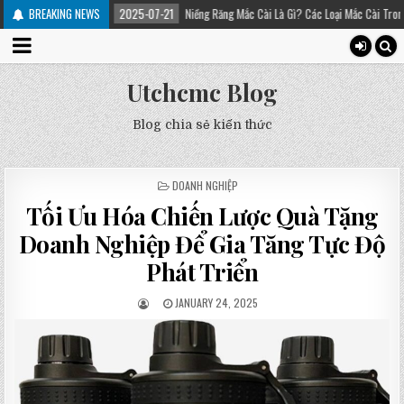
 trị
BREAKING NEWS
2025-07-21
Niềng Răng Mắc Cài Là Gì? Các Loại Mắc Cài Trong Niềng Răng
Utchcmc Blog
Blog chia sẻ kiến thức
POSTED
DOANH NGHIỆP
IN
Tối Ưu Hóa Chiến Lược Quà Tặng
Doanh Nghiệp Để Gia Tăng Tực Độ
Phát Triển
JANUARY 24, 2025