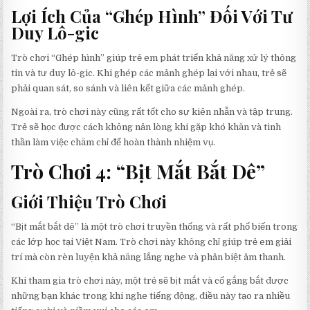
Lợi Ích Của “Ghép Hình” Đối Với Tư
Duy Lô-gic
Trò chơi “Ghép hình” giúp trẻ em phát triển khả năng xử lý thông
tin và tư duy lô-gic. Khi ghép các mảnh ghép lại với nhau, trẻ sẽ
phải quan sát, so sánh và liên kết giữa các mảnh ghép.
Ngoài ra, trò chơi này cũng rất tốt cho sự kiên nhẫn và tập trung.
Trẻ sẽ học được cách không nản lòng khi gặp khó khăn và tinh
thần làm việc chăm chỉ để hoàn thành nhiệm vụ.
Trò Chơi 4: “Bịt Mắt Bắt Dê”
Giới Thiệu Trò Chơi
“Bịt mắt bắt dê” là một trò chơi truyền thống và rất phổ biến trong
các lớp học tại Việt Nam. Trò chơi này không chỉ giúp trẻ em giải
trí mà còn rèn luyện khả năng lắng nghe và phân biệt âm thanh.
Khi tham gia trò chơi này, một trẻ sẽ bịt mắt và cố gắng bắt được
những bạn khác trong khi nghe tiếng động, điều này tạo ra nhiều