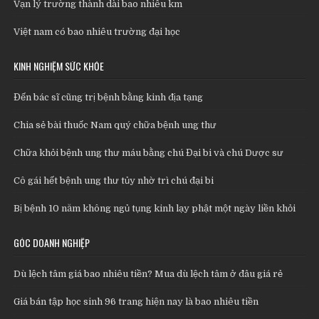
Vạn lý trường thành dài bao nhiêu km
Việt nam có bao nhiêu trường đại học
KINH NGHIỆM SỨC KHỎE
Đến bác sĩ cũng trị bệnh bằng kinh địa tạng
Chia sẻ bài thuốc Nam quý chữa bệnh ung thư
Chữa khỏi bệnh ung thư máu bằng chú Đại bi và chú Dược sư
Cô gái hết bệnh ung thư tủy nhờ trì chú đại bi
Bị bệnh 10 năm không ngủ tụng kinh lạy phật một ngày liền khỏi
GÓC DOANH NGHIỆP
Dù lệch tâm giá bao nhiêu tiền? Mua dù lệch tâm ở đâu giá rẻ
Giá bán tập học sinh 96 trang hiện nay là bao nhiêu tiền