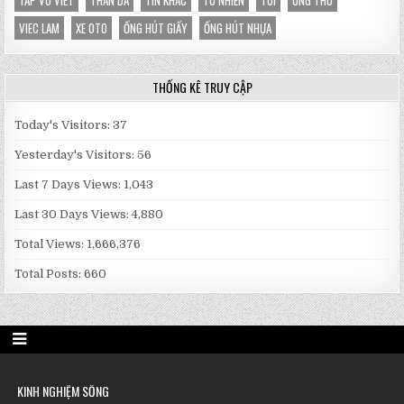
VIEC LAM
XE OTO
ỐNG HÚT GIẤY
ỐNG HÚT NHỰA
THỐNG KÊ TRUY CẬP
Today's Visitors:
37
Yesterday's Visitors:
56
Last 7 Days Views:
1,043
Last 30 Days Views:
4,880
Total Views:
1,666,376
Total Posts:
660
KINH NGHIỆM SỐNG