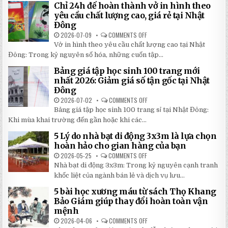
CHE
Chỉ 24h để hoàn thành vở in hình theo
GIÚP
NẮNG
BẠN
NGOÀI
yêu cầu chất lượng cao, giá rẻ tại Nhật
TIẾT
TRỜI
Đông
KIỆM
SÂN
ĐẾN
TRƯỜNG
2026-07-09
COMMENTS OFF
ON
30%
SIÊU
CHỈ
KHI
BỀN
Vở in hình theo yêu cầu chất lượng cao tại Nhật
24H
LẮP
ĐÁNG
ĐỂ
ĐẶT
Đông: Trong kỷ nguyên số hóa, những cuốn tập...
ĐẦU
HOÀN
TƯ
THÀNH
NHẤT
Bảng giá tập học sinh 100 trang mới
VỞ
2026
IN
nhất 2026: Giảm giá số tận gốc tại Nhật
HÌNH
Đông
THEO
YÊU
2026-07-02
COMMENTS OFF
ON
CẦU
BẢNG
CHẤT
Bảng giá tập học sinh 100 trang sỉ tại Nhật Đông:
GIÁ
LƯỢNG
TẬP
Khi mùa khai trường đến gần hoặc khi các...
CAO,
HỌC
GIÁ
SINH
RẺ
5 Lý do nhà bạt di động 3x3m là lựa chọn
100
TẠI
TRANG
hoàn hảo cho gian hàng của bạn
NHẬT
MỚI
ĐÔNG
NHẤT
2026-05-25
COMMENTS OFF
ON
2026:
5
Nhà bạt di động 3x3m: Trong kỷ nguyên cạnh tranh
GIẢM
LÝ
GIÁ
DO
khốc liệt của ngành bán lẻ và dịch vụ lưu...
SỐ
NHÀ
TẬN
BẠT
5 bài học xương máu từ sách Thọ Khang
GỐC
DI
TẠI
ĐỘNG
Bảo Giám giúp thay đổi hoàn toàn vận
NHẬT
3X3M
mệnh
ĐÔNG
LÀ
LỰA
2026-04-06
COMMENTS OFF
ON
CHỌN
5