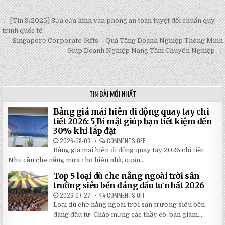
← [Tin 9/2025] Sửa cửa kính văn phòng an toàn tuyệt đối chuẩn quy
Post
trình quốc tế
navigation
Singapore Corporate Gifts – Quà Tặng Doanh Nghiệp Thông Minh
Giúp Doanh Nghiệp Nâng Tầm Chuyên Nghiệp →
TIN BÀI MỚI NHẤT
Bảng giá mái hiên di động quay tay chi
tiết 2026: 5 Bí mật giúp bạn tiết kiệm đến
30% khi lắp đặt
2026-08-03
COMMENTS OFF
ON
BẢNG
Bảng giá mái hiên di động quay tay 2026 chi tiết:
GIÁ
MÁI
Nhu cầu che nắng mưa cho hiên nhà, quán...
HIÊN
DI
Top 5 loại dù che nắng ngoài trời sân
ĐỘNG
QUAY
trường siêu bền đáng đầu tư nhất 2026
TAY
CHI
2026-07-27
COMMENTS OFF
ON
TIẾT
TOP
Loại dù che nắng ngoài trời sân trường siêu bền
2026:
5
5
LOẠI
đáng đầu tư: Chào mừng các thầy cô, ban giám...
BÍ
DÙ
MẬT