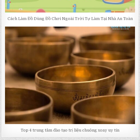
Cách Làm Đồ Dùng Đồ Chơi Ngoài Trời Tự Làm Tại Nhà An Toàn
Top 4 trung tâm đào tạo trị liệu chuông xoay uy tín