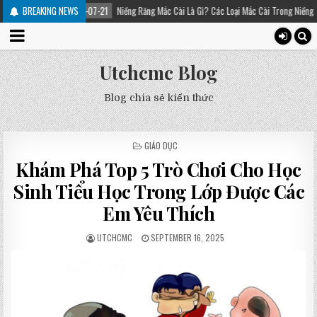
07-21
BREAKING NEWS
Niềng Răng Mắc Cài Là Gì? Các Loại Mắc Cài Trong Niềng Răng – Platinum Dental
Utchcmc Blog
Blog chia sẻ kiến thức
POSTED
GIÁO DỤC
IN
Khám Phá Top 5 Trò Chơi Cho Học
Sinh Tiểu Học Trong Lớp Được Các
Em Yêu Thích
UTCHCMC
SEPTEMBER 16, 2025