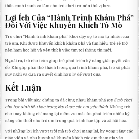
thần cạnh tranh và làm cho trò chơi trở nên thú vị hơn.
Lợi Ích Của “Hành Trình Khám Phá”
Đối Với Việc Khuyến Khích Tò Mò
Trò chơi “Hành trình khám phá” khơi dậy sự tò mò tự nhiên của
trẻ em. Khi được khuyến khích khám phá và tìm hiểu, trẻ sẽ trở
nên ham học hỏi và yêu thích việc tìm tòi thông tin mới.
Ngoài ra, trò chơi còn giúp trẻ phát triển kỹ năng giải quyết vấn
đề. Khi gặp phải thử thách trong quá trình khám phá, trẻ sẽ phải
suy nghĩ và đưa ra quyết định hợp lý để vượt qua.
Kết Luận
Trong bài viết này, chúng ta đã cùng nhau khám phá
top 5 trò chơi
cho học sinh tiểu học trong lớp được các em yêu thích.
Những trò
chơi này không chỉ mang lại niềm vui mà còn phát triển nhiều kỹ
năng cần thiết cho trẻ em trong quá trình học tập và xã hội hóa.
Với những lợi ích vượt trội mà trò chơi mang lại, hy vọng rằng các
giáo viên và phụ huynh sẽ khuyến khích các em tham gia vào