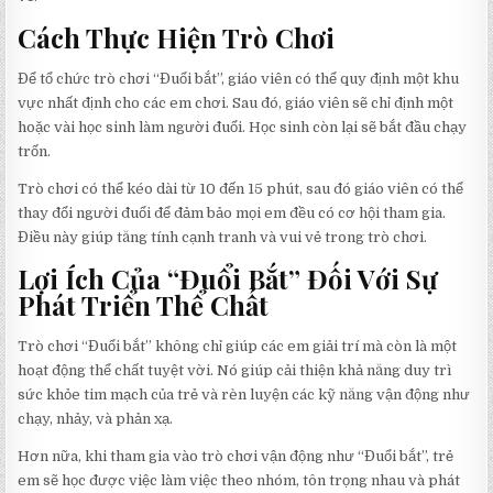
Cách Thực Hiện Trò Chơi
Để tổ chức trò chơi “Đuổi bắt”, giáo viên có thể quy định một khu
vực nhất định cho các em chơi. Sau đó, giáo viên sẽ chỉ định một
hoặc vài học sinh làm người đuổi. Học sinh còn lại sẽ bắt đầu chạy
trốn.
Trò chơi có thể kéo dài từ 10 đến 15 phút, sau đó giáo viên có thể
thay đổi người đuổi để đảm bảo mọi em đều có cơ hội tham gia.
Điều này giúp tăng tính cạnh tranh và vui vẻ trong trò chơi.
Lợi Ích Của “Đuổi Bắt” Đối Với Sự
Phát Triển Thể Chất
Trò chơi “Đuổi bắt” không chỉ giúp các em giải trí mà còn là một
hoạt động thể chất tuyệt vời. Nó giúp cải thiện khả năng duy trì
sức khỏe tim mạch của trẻ và rèn luyện các kỹ năng vận động như
chạy, nhảy, và phản xạ.
Hơn nữa, khi tham gia vào trò chơi vận động như “Đuổi bắt”, trẻ
em sẽ học được việc làm việc theo nhóm, tôn trọng nhau và phát