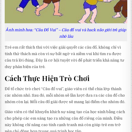
Ảnh minh hoạ: “Câu Đố Vui” – Câu đố vui và hack não giới trẻ giúp
nhớ lâu
Trẻ em rất thích thú với việc giải quyết các câu đố, không chỉ vì
tính thử thách mà còn vì sự bất ngờ và niềm vui khi tìm ra được
câu trả lời đúng. Đây là cơ hội tuyệt vời để phát triển khả năng tư
duy phản biện của trẻ.
Cách Thực Hiện Trò Chơi
Để tổ chức trò chơi “Câu đố vui”, giáo viên có thể chia lớp thành
các nhóm nhỏ. Sau đó, mỗi nhóm sẽ lần lượt đưa ra các câu đố cho
nhóm còn lại. Mỗi câu đố giải được sẽ mang lại điểm cho nhóm đó.
Giáo viên có thể khuyến khích sự sáng tạo của học sinh bằng cách
cho phép các em sáng tạo ra những câu đố riêng của mình. Điều
này không chỉ nâng cao tính cạnh tranh mà còn giúp trẻ em trở
nên chủ động hơn trong quá trình học tập.