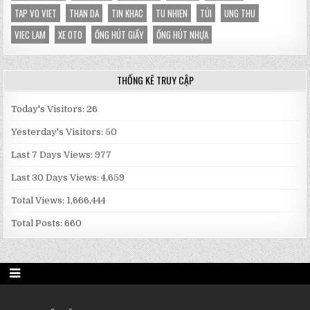
TAP VO VIET
THAN DA
TIN KHAC
TU NHIEN
TÚI
UNG THU
VIEC LAM
XE OTO
ỐNG HÚT GIẤY
ỐNG HÚT NHỰA
THỐNG KÊ TRUY CẬP
Today's Visitors:
26
Yesterday's Visitors:
50
Last 7 Days Views:
977
Last 30 Days Views:
4,659
Total Views:
1,666,444
Total Posts:
660