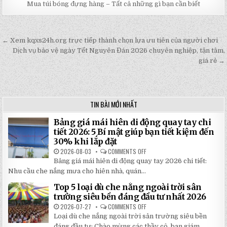
Mua túi bóng đựng hàng – Tất cả những gì bạn cần biết
← Xem kqxs24h.org trực tiếp thành chọn lựa ưu tiên của người chơi
Post
Dịch vụ bảo vệ ngày Tết Nguyên Đán 2026 chuyên nghiệp, tận tâm,
navigation
giá rẻ →
TIN BÀI MỚI NHẤT
Bảng giá mái hiên di động quay tay chi
tiết 2026: 5 Bí mật giúp bạn tiết kiệm đến
30% khi lắp đặt
2026-08-03
COMMENTS OFF
ON
BẢNG
Bảng giá mái hiên di động quay tay 2026 chi tiết:
GIÁ
MÁI
Nhu cầu che nắng mưa cho hiên nhà, quán...
HIÊN
DI
Top 5 loại dù che nắng ngoài trời sân
ĐỘNG
QUAY
trường siêu bền đáng đầu tư nhất 2026
TAY
CHI
2026-07-27
COMMENTS OFF
ON
TIẾT
TOP
Loại dù che nắng ngoài trời sân trường siêu bền
2026:
5
5
LOẠI
đáng đầu tư: Chào mừng các thầy cô, ban giám...