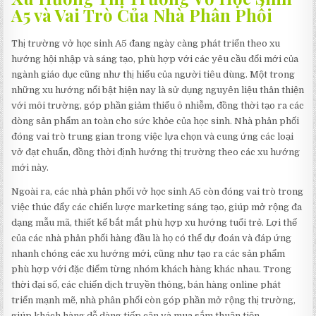
A5 và Vai Trò Của Nhà Phân Phối
Thị trường vở học sinh A5 đang ngày càng phát triển theo xu
hướng hội nhập và sáng tạo, phù hợp với các yêu cầu đổi mới của
ngành giáo dục cũng như thị hiếu của người tiêu dùng. Một trong
những xu hướng nổi bật hiện nay là sử dụng nguyên liệu thân thiện
với môi trường, góp phần giảm thiểu ô nhiễm, đồng thời tạo ra các
dòng sản phẩm an toàn cho sức khỏe của học sinh. Nhà phân phối
đóng vai trò trung gian trong việc lựa chọn và cung ứng các loại
vở đạt chuẩn, đồng thời định hướng thị trường theo các xu hướng
mới này.
Ngoài ra, các nhà phân phối vở học sinh A5 còn đóng vai trò trong
việc thúc đẩy các chiến lược marketing sáng tạo, giúp mở rộng đa
dạng mẫu mã, thiết kế bắt mắt phù hợp xu hướng tuổi trẻ. Lợi thế
của các nhà phân phối hàng đầu là họ có thể dự đoán và đáp ứng
nhanh chóng các xu hướng mới, cũng như tạo ra các sản phẩm
phù hợp với đặc điểm từng nhóm khách hàng khác nhau. Trong
thời đại số, các chiến dịch truyền thông, bán hàng online phát
triển mạnh mẽ, nhà phân phối còn góp phần mở rộng thị trường,
giúp khách hàng dễ dàng tiếp cận và mua sắm thuận tiện.