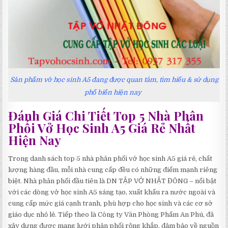
Sản phẩm vở học sinh A5 đang được quan tâm, tìm hiểu & sử dụng
phổ biến hiện nay
Đánh Giá Chi Tiết Top 5 Nhà Phân
Phối Vở Học Sinh A5 Giá Rẻ Nhất
Hiện Nay
Trong danh sách top 5 nhà phân phối vở học sinh A5 giá rẻ, chất
lượng hàng đầu, mỗi nhà cung cấp đều có những điểm mạnh riêng
biệt. Nhà phân phối đầu tiên là DN TẬP VỞ NHẬT ĐÔNG – nổi bật
với các dòng vở học sinh A5 sáng tạo, xuất khẩu ra nước ngoài và
cung cấp mức giá cạnh tranh, phù hợp cho học sinh và các cơ sở
giáo dục nhỏ lẻ. Tiếp theo là Công ty Văn Phòng Phẩm An Phú, đã
xây dựng được mạng lưới phân phối rộng khắp, đảm bảo về nguồn