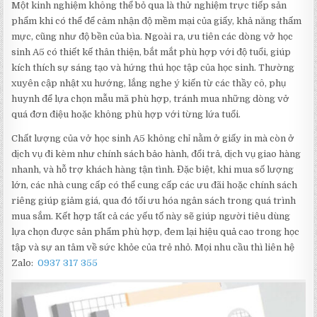
Một kinh nghiệm không thể bỏ qua là thử nghiệm trực tiếp sản
phẩm khi có thể để cảm nhận độ mềm mại của giấy, khả năng thấm
mực, cũng như độ bền của bìa. Ngoài ra, ưu tiên các dòng vở học
sinh A5 có thiết kế thân thiện, bắt mắt phù hợp với độ tuổi, giúp
kích thích sự sáng tạo và hứng thú học tập của học sinh. Thường
xuyên cập nhật xu hướng, lắng nghe ý kiến từ các thầy cô, phụ
huynh để lựa chọn mẫu mã phù hợp, tránh mua những dòng vở
quá đơn điệu hoặc không phù hợp với từng lứa tuổi.
Chất lượng của vở học sinh A5 không chỉ nằm ở giấy in mà còn ở
dịch vụ đi kèm như chính sách bảo hành, đổi trả, dịch vụ giao hàng
nhanh, và hỗ trợ khách hàng tận tình. Đặc biệt, khi mua số lượng
lớn, các nhà cung cấp có thể cung cấp các ưu đãi hoặc chính sách
riêng giúp giảm giá, qua đó tối ưu hóa ngân sách trong quá trình
mua sắm. Kết hợp tất cả các yếu tố này sẽ giúp người tiêu dùng
lựa chọn được sản phẩm phù hợp, đem lại hiệu quả cao trong học
tập và sự an tâm về sức khỏe của trẻ nhỏ. Mọi nhu cầu thì liên hệ
Zalo:
0937 317 355