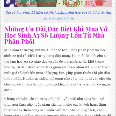
Giá vở học sinh A5 hiện tại phải chăng, phù hợp với sở thích & nhu
cầu của người dùng
Những Ưu Đãi Đặc Biệt Khi Mua Vở
Học Sinh A5 Số Lượng Lớn Từ Nhà
Phân Phối
Mua sắm số lượng lớn vở A5 từ các top 5 nhà phân phối vở học
sinh A5 giá rẻ, chất lượng hàng đầu mang lại nhiều lợi ích cho các
trường học, cơ sở giáo dục và các đơn vị phân phối. Một trong
những ưu đãi phổ biến nhất là giảm giá theo phần trăm hoặc theo
mức giá cố định khi mua số lượng lớn, giúp giảm thiểu chi phí đầu
tư ban đầu. Ngoài ra, nhiều nhà cung cấp còn miễn phí vận chuyển
cho các đơn hàng lớn, từ đó giúp khách hàng tiết kiệm tối đa ngân
sách.
Không chỉ vậy, các chương trình khuyến mãi như tặng kèm vở
phụ, quà tặng nhỏ hoặc giảm giá mạnh cho các khách hàng thân
thiết còn là điểm cộng lớn. Nếu biết đàm phán đúng cách, khách
hàng còn có thể thương lượng với nhà cung cấp vở học sinh A5 để