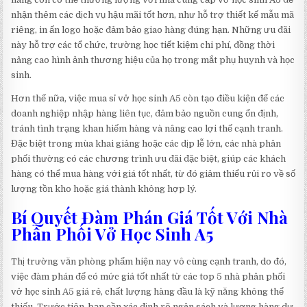
nhận thêm các dịch vụ hậu mãi tốt hơn, như hỗ trợ thiết kế mẫu mã
riêng, in ấn logo hoặc đảm bảo giao hàng đúng hạn. Những ưu đãi
này hỗ trợ các tổ chức, trường học tiết kiệm chi phí, đồng thời
nâng cao hình ảnh thương hiệu của họ trong mắt phụ huynh và học
sinh.
Hơn thế nữa, việc mua sỉ vở học sinh A5 còn tạo điều kiện để các
doanh nghiệp nhập hàng liên tục, đảm bảo nguồn cung ổn định,
tránh tình trạng khan hiếm hàng và nâng cao lợi thế cạnh tranh.
Đặc biệt trong mùa khai giảng hoặc các dịp lễ lớn, các nhà phân
phối thường có các chương trình ưu đãi đặc biệt, giúp các khách
hàng có thể mua hàng với giá tốt nhất, từ đó giảm thiểu rủi ro về số
lượng tồn kho hoặc giá thành không hợp lý.
Bí Quyết Đàm Phán Giá Tốt Với Nhà
Phân Phối Vở Học Sinh A5
Thị trường văn phòng phẩm hiện nay vô cùng cạnh tranh, do đó,
việc đàm phán để có mức giá tốt nhất từ các top 5 nhà phân phối
vở học sinh A5 giá rẻ, chất lượng hàng đầu là kỹ năng không thể
thiếu. Trước tiên, bạn cần xác định rõ ngân sách và lượng hàng dự