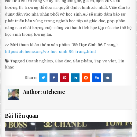
các tiêu chí rõ ràng về uy tín, nguồn gốc, giá cả, dịch vụ và xu
hướng thị trường để đưa ra quyết định chính xác nhất. Việc đầu tư
đúng đắn vào nhà phân phối vở học sinh A5 sẽ giúp đảm bảo sự
phát triển bền vững trong ngành học tập và giáo dục, góp phần
nâng cao chất lượng cuộc sống và thành tích học tập của các thế hệ
học sinh trong tương lai.
>> Mời tham khảo thêm sản phẩm “
Vở Học Sinh 96 Trang
“:
https://utchcmc.org/vo-hoc-sinh-96-trang.html
Tagged
Doanh nghiep
,
Giao duc
,
Sản phẩm
,
Tap vo viet
,
Tin
khac
Share:
Author:
utchcmc
Bài liên quan