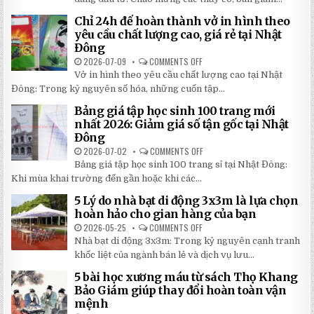
BÍ
DÙ
MẬT
CHE
Chỉ 24h để hoàn thành vở in hình theo
GIÚP
NẮNG
BẠN
NGOÀI
yêu cầu chất lượng cao, giá rẻ tại Nhật
TIẾT
TRỜI
Đông
KIỆM
SÂN
ĐẾN
TRƯỜNG
2026-07-09
COMMENTS OFF
ON
30%
SIÊU
CHỈ
KHI
BỀN
Vở in hình theo yêu cầu chất lượng cao tại Nhật
24H
LẮP
ĐÁNG
ĐỂ
ĐẶT
Đông: Trong kỷ nguyên số hóa, những cuốn tập...
ĐẦU
HOÀN
TƯ
THÀNH
NHẤT
Bảng giá tập học sinh 100 trang mới
VỞ
2026
IN
nhất 2026: Giảm giá số tận gốc tại Nhật
HÌNH
Đông
THEO
YÊU
2026-07-02
COMMENTS OFF
ON
CẦU
BẢNG
CHẤT
Bảng giá tập học sinh 100 trang sỉ tại Nhật Đông:
GIÁ
LƯỢNG
TẬP
Khi mùa khai trường đến gần hoặc khi các...
CAO,
HỌC
GIÁ
SINH
RẺ
5 Lý do nhà bạt di động 3x3m là lựa chọn
100
TẠI
TRANG
hoàn hảo cho gian hàng của bạn
NHẬT
MỚI
ĐÔNG
NHẤT
2026-05-25
COMMENTS OFF
ON
2026:
5
Nhà bạt di động 3x3m: Trong kỷ nguyên cạnh tranh
GIẢM
LÝ
GIÁ
DO
khốc liệt của ngành bán lẻ và dịch vụ lưu...
SỐ
NHÀ
TẬN
BẠT
5 bài học xương máu từ sách Thọ Khang
GỐC
DI
TẠI
ĐỘNG
Bảo Giám giúp thay đổi hoàn toàn vận
NHẬT
3X3M
mệnh
ĐÔNG
LÀ
LỰA