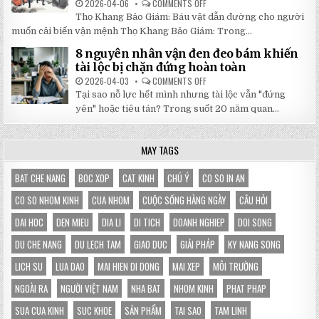
2026-04-06
COMMENTS OFF
ON
CHỌN
5
HOÀN
Thọ Khang Bảo Giám: Báu vật dẫn đường cho người
BÀI
HẢO
HỌC
muốn cải biến vận mệnh Thọ Khang Bảo Giám: Trong...
CHO
XƯƠNG
GIAN
MÁU
HÀNG
8 nguyên nhân vận đen đeo bám khiến
TỪ
CỦA
SÁCH
tài lộc bị chặn đứng hoàn toàn
BẠN
THỌ
KHANG
2026-04-03
COMMENTS OFF
ON
BẢO
8
Tại sao nỗ lực hết mình nhưng tài lộc vẫn "đứng
GIÁM
NGUYÊN
GIÚP
NHÂN
yên" hoặc tiêu tán? Trong suốt 20 năm quan...
THAY
VẬN
ĐỔI
ĐEN
HOÀN
ĐEO
TOÀN
BÁM
MAY TAGS
VẬN
KHIẾN
MỆNH
TÀI
LỘC
BỊ
BAT CHE NANG
BOC XOP
CAT KINH
CHÚ Ý
CO SO IN AN
CHẶN
ĐỨNG
CO SO NHOM KINH
CUA NHOM
CUỘC SỐNG HÀNG NGÀY
CÂU HỎI
HOÀN
TOÀN
DAI HOC
DEN MIEU
DIA LI
DI TICH
DOANH NGHIEP
DOI SONG
DU CHE NANG
DU LECH TAM
GIAO DUC
GIẢI PHÁP
KY NANG SONG
LICH SU
LUA DAO
MAI HIEN DI DONG
MAI XEP
MÔI TRƯỜNG
NGOÀI RA
NGƯỜI VIỆT NAM
NHA BAT
NHOM KINH
PHAT PHAP
SUA CUA KINH
SUC KHOE
SẢN PHẨM
TAI SAO
TAM LINH