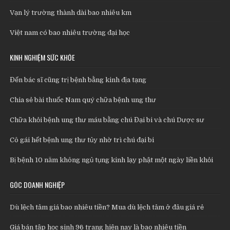
Vạn lý trường thành dài bao nhiêu km
Việt nam có bao nhiêu trường đại học
KINH NGHIỆM SỨC KHỎE
Đến bác sĩ cũng trị bệnh bằng kinh địa tạng
Chia sẻ bài thuốc Nam quý chữa bệnh ung thư
Chữa khỏi bệnh ung thư máu bằng chú Đại bi và chú Dược sư
Cô gái hết bệnh ung thư tủy nhờ trì chú đại bi
Bị bệnh 10 năm không ngủ tụng kinh lạy phật một ngày liền khỏi
GÓC DOANH NGHIỆP
Dù lệch tâm giá bao nhiêu tiền? Mua dù lệch tâm ở đâu giá rẻ
Giá bán tập học sinh 96 trang hiện nay là bao nhiêu tiền