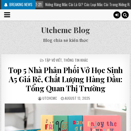
21
Niềng Răng Mắc Cài Là Gì? Các Loại Mắc Cài Trong Niềng Răng – Platinum Dental
BREAKING NEWS
Utchcmc Blog
Blog chia sẻ kiến thức
POSTED
TẬP VỞ VIẾT
,
THÔNG TIN KHÁC
IN
Top 5 Nhà Phân Phối Vở Học Sinh
A5 Giá Rẻ, Chất Lượng Hàng Đầu:
Tổng Quan Thị Trường
UTCHCMC
AUGUST 13, 2025