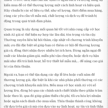
kiến mua để có thể thương lượng một cách linh hoạt và hiệu quả.
Hãy chuẩn bị các số liệu cụ thể, như số lượng, thời điểm mua hàng,
cùng các yêu cầu về mẫu mã, chất lượng và dịch vụ để tránh bị
động trong quá trình đàm phán.
Quan trọng là xây dựng mối quan hệ tốt với nhà cung cấp vở học
sinh A5 giá sỉ: thể hiện sự hợp tác lâu dài, tôn trọng và tin cậy.
Thường xuyên liên hệ hỏi thăm, cập nhật về chương trình khuyến
mãi, ưu đãi đặc biệt sẽ giúp bạn có thêm cơ hội để thương lượng
giá cả, đồng thời nhận được nhiều lợi ích hơn. Đừng ngần ngại đề
xuất các khoản giảm giá, miễn phí vận chuyển, hoặc dịch vụ hậu
mãi như đổi trả linh hoạt, hỗ trợ thiết kế mẫu mã,… để nâng cao giá
trị của thỏa thuận.
Ngoài ra, bạn có thể tận dụng các dịp lễ lớn hoặc cuối năm để
thương lượng giá, đặc biệt là khi các nhà phân phối thường có các
chương trình khuyến mãi lớn. Nếu mua vở học sinh A5 với số
lượng lớn, đừng bỏ qua các chính sách chiết khấu theo phần trăm
hoặc theo lô, qua đó giúp giảm thiểu chi phí, tối ưu hóa lợi nhuận
hoặc ngân sách dành cho mua sắm. Thỏa thuận thành công không
chỉ dựa trên giá cả mà còn dựa vào sự linh hoạt, uy tín và tinh thần