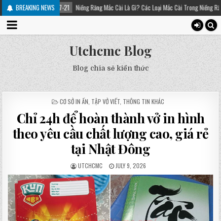
21
Niềng Răng Mắc Cài Là Gì? Các Loại Mắc Cài Trong Niềng Răng – Platinum Dental
BREAKING NEWS
Utchcmc Blog
Blog chia sẻ kiến thức
POSTED
CƠ SỞ IN ẤN
,
TẬP VỞ VIẾT
,
THÔNG TIN KHÁC
IN
Chỉ 24h để hoàn thành vở in hình
theo yêu cầu chất lượng cao, giá rẻ
tại Nhật Đông
UTCHCMC
JULY 9, 2026