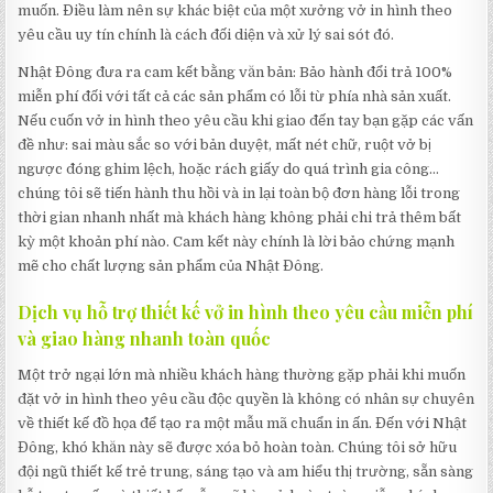
muốn. Điều làm nên sự khác biệt của một xưởng vở in hình theo
yêu cầu uy tín chính là cách đối diện và xử lý sai sót đó.
Nhật Đông đưa ra cam kết bằng văn bản: Bảo hành đổi trả 100%
miễn phí đối với tất cả các sản phẩm có lỗi từ phía nhà sản xuất.
Nếu cuốn vở in hình theo yêu cầu khi giao đến tay bạn gặp các vấn
đề như: sai màu sắc so với bản duyệt, mất nét chữ, ruột vở bị
ngược đóng ghim lệch, hoặc rách giấy do quá trình gia công…
chúng tôi sẽ tiến hành thu hồi và in lại toàn bộ đơn hàng lỗi trong
thời gian nhanh nhất mà khách hàng không phải chi trả thêm bất
kỳ một khoản phí nào. Cam kết này chính là lời bảo chứng mạnh
mẽ cho chất lượng sản phẩm của Nhật Đông.
Dịch vụ hỗ trợ thiết kế vở in hình theo yêu cầu miễn phí
và giao hàng nhanh toàn quốc
Một trở ngại lớn mà nhiều khách hàng thường gặp phải khi muốn
đặt vở in hình theo yêu cầu độc quyền là không có nhân sự chuyên
về thiết kế đồ họa để tạo ra một mẫu mã chuẩn in ấn. Đến với Nhật
Đông, khó khăn này sẽ được xóa bỏ hoàn toàn. Chúng tôi sở hữu
đội ngũ thiết kế trẻ trung, sáng tạo và am hiểu thị trường, sẵn sàng