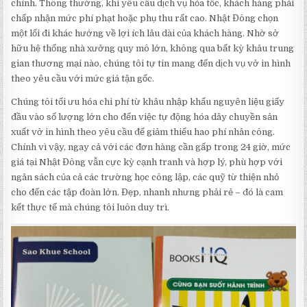
chính. Thông thường, khi yêu cầu dịch vụ hỏa tốc, khách hàng phải
chấp nhận mức phí phạt hoặc phụ thu rất cao. Nhật Đông chọn
một lối đi khác hướng về lợi ích lâu dài của khách hàng. Nhờ sở
hữu hệ thống nhà xưởng quy mô lớn, không qua bất kỳ khâu trung
gian thương mại nào, chúng tôi tự tin mang đến dịch vụ vở in hình
theo yêu cầu với mức giá tận gốc.
Chúng tôi tối ưu hóa chi phí từ khâu nhập khẩu nguyên liệu giấy
đầu vào số lượng lớn cho đến việc tự động hóa dây chuyền sản
xuất vở in hình theo yêu cầu để giảm thiểu hao phí nhân công.
Chính vì vậy, ngay cả với các đơn hàng cần gấp trong 24 giờ, mức
giá tại Nhật Đông vẫn cực kỳ cạnh tranh và hợp lý, phù hợp với
ngân sách của cả các trường học công lập, các quỹ từ thiện nhỏ
cho đến các tập đoàn lớn. Đẹp, nhanh nhưng phải rẻ – đó là cam
kết thực tế mà chúng tôi luôn duy trì.