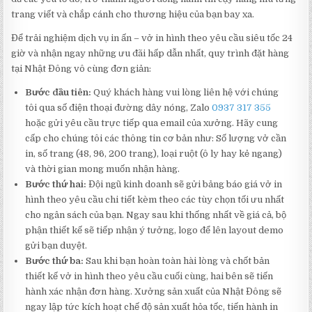
trang viết và chắp cánh cho thương hiệu của bạn bay xa.
Để trải nghiệm dịch vụ in ấn – vở in hình theo yêu cầu siêu tốc 24
giờ và nhận ngay những ưu đãi hấp dẫn nhất, quy trình đặt hàng
tại Nhật Đông vô cùng đơn giản:
Bước đầu tiên:
Quý khách hàng vui lòng liên hệ với chúng
tôi qua số điện thoại đường dây nóng, Zalo
0937 317 355
hoặc gửi yêu cầu trực tiếp qua email của xưởng. Hãy cung
cấp cho chúng tôi các thông tin cơ bản như: Số lượng vở cần
in, số trang (48, 96, 200 trang), loại ruột (ô ly hay kẻ ngang)
và thời gian mong muốn nhận hàng.
Bước thứ hai:
Đội ngũ kinh doanh sẽ gửi bảng báo giá vở in
hình theo yêu cầu chi tiết kèm theo các tùy chọn tối ưu nhất
cho ngân sách của bạn. Ngay sau khi thống nhất về giá cả, bộ
phận thiết kế sẽ tiếp nhận ý tưởng, logo để lên layout demo
gửi bạn duyệt.
Bước thứ ba:
Sau khi bạn hoàn toàn hài lòng và chốt bản
thiết kế vở in hình theo yêu cầu cuối cùng, hai bên sẽ tiến
hành xác nhận đơn hàng. Xưởng sản xuất của Nhật Đông sẽ
ngay lập tức kích hoạt chế độ sản xuất hỏa tốc, tiến hành in