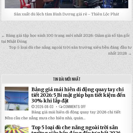
Sản xuất dù lệch tâm Bình Dương giá rẻ – Thiên Lộc Phát
← Bảng giá tập học sinh 100 trang mới nhất 2026: Giảm giá số tận gốc
Post
tại Nhật Đông
navigation
Top 5 loại dù che nắng ngoài trời sân trường siêu bền đáng đầu tư
nhất 2026 →
TIN BÀI MỚI NHẤT
Bảng giá mái hiên di động quay tay chi
tiết 2026: 5 Bí mật giúp bạn tiết kiệm đến
30% khi lắp đặt
2026-08-03
COMMENTS OFF
ON
BẢNG
Bảng giá mái hiên di động quay tay 2026 chi tiết:
GIÁ
MÁI
Nhu cầu che nắng mưa cho hiên nhà, quán...
HIÊN
DI
Top 5 loại dù che nắng ngoài trời sân
ĐỘNG
QUAY