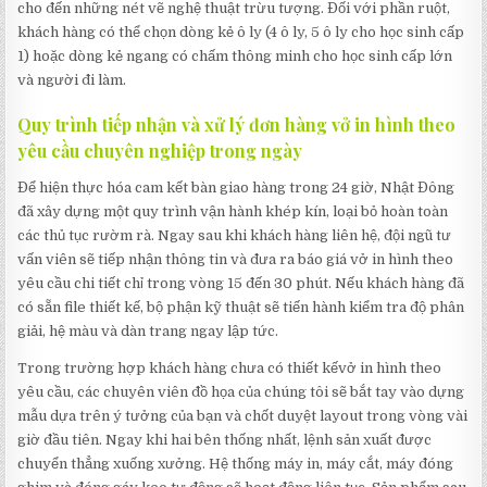
cho đến những nét vẽ nghệ thuật trừu tượng. Đối với phần ruột,
khách hàng có thể chọn dòng kẻ ô ly (4 ô ly, 5 ô ly cho học sinh cấp
1) hoặc dòng kẻ ngang có chấm thông minh cho học sinh cấp lớn
và người đi làm.
Quy trình tiếp nhận và xử lý đơn hàng vở in hình theo
yêu cầu chuyên nghiệp trong ngày
Để hiện thực hóa cam kết bàn giao hàng trong 24 giờ, Nhật Đông
đã xây dựng một quy trình vận hành khép kín, loại bỏ hoàn toàn
các thủ tục rườm rà. Ngay sau khi khách hàng liên hệ, đội ngũ tư
vấn viên sẽ tiếp nhận thông tin và đưa ra báo giá vở in hình theo
yêu cầu chi tiết chỉ trong vòng 15 đến 30 phút. Nếu khách hàng đã
có sẵn file thiết kế, bộ phận kỹ thuật sẽ tiến hành kiểm tra độ phân
giải, hệ màu và dàn trang ngay lập tức.
Trong trường hợp khách hàng chưa có thiết kếvở in hình theo
yêu cầu, các chuyên viên đồ họa của chúng tôi sẽ bắt tay vào dựng
mẫu dựa trên ý tưởng của bạn và chốt duyệt layout trong vòng vài
giờ đầu tiên. Ngay khi hai bên thống nhất, lệnh sản xuất được
chuyển thẳng xuống xưởng. Hệ thống máy in, máy cắt, máy đóng