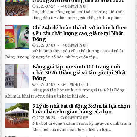
trường siêu bền đáng đầu tư nhất 2026
TAY
CHI
2026-07-27
COMMENTS OFF
ON
TIẾT
TOP
Loại dù che nắng ngoài trời sân trường siêu bền
2026:
5
5
LOẠI
đáng đầu tư: Chào mừng các thầy cô, ban giám...
BÍ
DÙ
MẬT
CHE
Chỉ 24h để hoàn thành vở in hình theo
GIÚP
NẮNG
BẠN
NGOÀI
yêu cầu chất lượng cao, giá rẻ tại Nhật
TIẾT
TRỜI
Đông
KIỆM
SÂN
ĐẾN
TRƯỜNG
2026-07-09
COMMENTS OFF
ON
30%
SIÊU
CHỈ
KHI
BỀN
Vở in hình theo yêu cầu chất lượng cao tại Nhật
24H
LẮP
ĐÁNG
ĐỂ
ĐẶT
Đông: Trong kỷ nguyên số hóa, những cuốn tập...
ĐẦU
HOÀN
TƯ
THÀNH
NHẤT
Bảng giá tập học sinh 100 trang mới
VỞ
2026
IN
nhất 2026: Giảm giá số tận gốc tại Nhật
HÌNH
Đông
THEO
YÊU
2026-07-02
COMMENTS OFF
ON
CẦU
BẢNG
CHẤT
Bảng giá tập học sinh 100 trang sỉ tại Nhật Đông:
GIÁ
LƯỢNG
TẬP
Khi mùa khai trường đến gần hoặc khi các...
CAO,
HỌC
GIÁ
SINH
RẺ
5 Lý do nhà bạt di động 3x3m là lựa chọn
100
TẠI
TRANG
hoàn hảo cho gian hàng của bạn
NHẬT
MỚI
ĐÔNG
NHẤT
2026-05-25
COMMENTS OFF
ON
2026:
5
Nhà bạt di động 3x3m: Trong kỷ nguyên cạnh tranh
GIẢM
LÝ
GIÁ
DO
khốc liệt của ngành bán lẻ và dịch vụ lưu...
SỐ
NHÀ
TẬN
BẠT