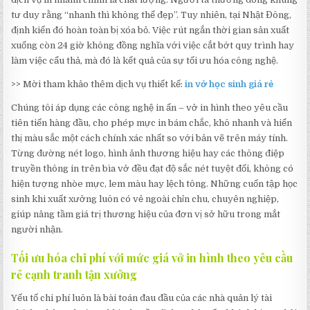
tư duy rằng “nhanh thì không thể đẹp”. Tuy nhiên, tại Nhật Đông,
định kiến đó hoàn toàn bị xóa bỏ. Việc rút ngắn thời gian sản xuất
xuống còn 24 giờ không đồng nghĩa với việc cắt bớt quy trình hay
làm việc cẩu thả, mà đó là kết quả của sự tối ưu hóa công nghệ.
>> Mời tham khảo thêm dịch vụ thiết kế:
in vở học sinh giá rẻ
Chúng tôi áp dụng các công nghệ in ấn – vở in hình theo yêu cầu
tiên tiến hàng đầu, cho phép mực in bám chắc, khô nhanh và hiển
thị màu sắc một cách chính xác nhất so với bản vẽ trên máy tính.
Từng đường nét logo, hình ảnh thương hiệu hay các thông điệp
truyền thông in trên bìa vở đều đạt độ sắc nét tuyệt đối, không có
hiện tượng nhòe mực, lem màu hay lệch tông. Những cuốn tập học
sinh khi xuất xưởng luôn có vẻ ngoài chỉn chu, chuyên nghiệp,
giúp nâng tầm giá trị thương hiệu của đơn vị sở hữu trong mắt
người nhận.
Tối ưu hóa chi phí với mức giá vở in hình theo yêu cầu
rẻ cạnh tranh tận xưởng
Yếu tố chi phí luôn là bài toán đau đầu của các nhà quản lý tài