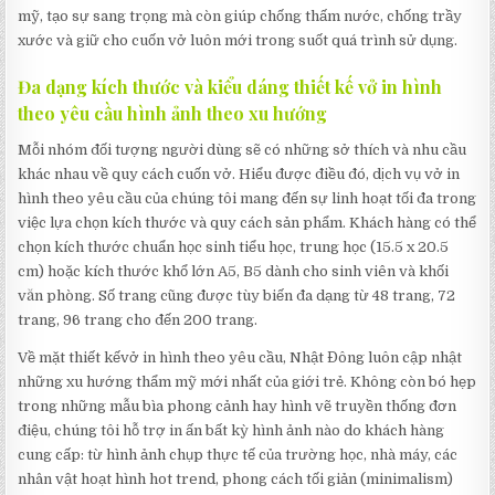
mỹ, tạo sự sang trọng mà còn giúp chống thấm nước, chống trầy
xước và giữ cho cuốn vở luôn mới trong suốt quá trình sử dụng.
Đa dạng kích thước và kiểu dáng thiết kế vở in hình
theo yêu cầu hình ảnh theo xu hướng
Mỗi nhóm đối tượng người dùng sẽ có những sở thích và nhu cầu
khác nhau về quy cách cuốn vở. Hiểu được điều đó, dịch vụ vở in
hình theo yêu cầu của chúng tôi mang đến sự linh hoạt tối đa trong
việc lựa chọn kích thước và quy cách sản phẩm. Khách hàng có thể
chọn kích thước chuẩn học sinh tiểu học, trung học (15.5 x 20.5
cm) hoặc kích thước khổ lớn A5, B5 dành cho sinh viên và khối
văn phòng. Số trang cũng được tùy biến đa dạng từ 48 trang, 72
trang, 96 trang cho đến 200 trang.
Về mặt thiết kếvở in hình theo yêu cầu, Nhật Đông luôn cập nhật
những xu hướng thẩm mỹ mới nhất của giới trẻ. Không còn bó hẹp
trong những mẫu bìa phong cảnh hay hình vẽ truyền thống đơn
điệu, chúng tôi hỗ trợ in ấn bất kỳ hình ảnh nào do khách hàng
cung cấp: từ hình ảnh chụp thực tế của trường học, nhà máy, các
nhân vật hoạt hình hot trend, phong cách tối giản (minimalism)