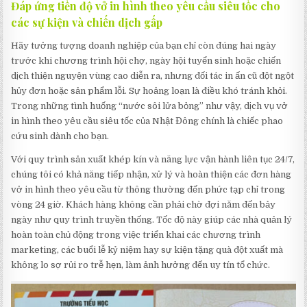
Đáp ứng tiến độ vở in hình theo yêu cầu siêu tốc cho
các sự kiện và chiến dịch gấp
Hãy tưởng tượng doanh nghiệp của bạn chỉ còn đúng hai ngày
trước khi chương trình hội chợ, ngày hội tuyển sinh hoặc chiến
dịch thiện nguyện vùng cao diễn ra, nhưng đối tác in ấn cũ đột ngột
hủy đơn hoặc sản phẩm lỗi. Sự hoảng loạn là điều khó tránh khỏi.
Trong những tình huống “nước sôi lửa bỏng” như vậy, dịch vụ vở
in hình theo yêu cầu siêu tốc của Nhật Đông chính là chiếc phao
cứu sinh dành cho bạn.
Với quy trình sản xuất khép kín và năng lực vận hành liên tục 24/7,
chúng tôi có khả năng tiếp nhận, xử lý và hoàn thiện các đơn hàng
vở in hình theo yêu cầu từ thông thường đến phức tạp chỉ trong
vòng 24 giờ. Khách hàng không cần phải chờ đợi năm đến bảy
ngày như quy trình truyền thống. Tốc độ này giúp các nhà quản lý
hoàn toàn chủ động trong việc triển khai các chương trình
marketing, các buổi lễ kỷ niệm hay sự kiện tặng quà đột xuất mà
không lo sợ rủi ro trễ hẹn, làm ảnh hưởng đến uy tín tổ chức.