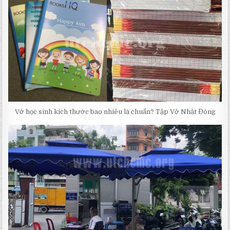
Vở học sinh kích thước bao nhiêu là chuẩn? Tập Vở Nhật Đông