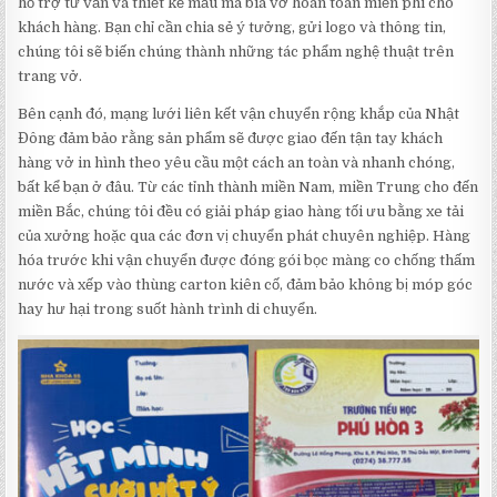
hỗ trợ tư vấn và thiết kế mẫu mã bìa vở hoàn toàn miễn phí cho
khách hàng. Bạn chỉ cần chia sẻ ý tưởng, gửi logo và thông tin,
chúng tôi sẽ biến chúng thành những tác phẩm nghệ thuật trên
trang vở.
Bên cạnh đó, mạng lưới liên kết vận chuyển rộng khắp của Nhật
Đông đảm bảo rằng sản phẩm sẽ được giao đến tận tay khách
hàng vở in hình theo yêu cầu một cách an toàn và nhanh chóng,
bất kể bạn ở đâu. Từ các tỉnh thành miền Nam, miền Trung cho đến
miền Bắc, chúng tôi đều có giải pháp giao hàng tối ưu bằng xe tải
của xưởng hoặc qua các đơn vị chuyển phát chuyên nghiệp. Hàng
hóa trước khi vận chuyển được đóng gói bọc màng co chống thấm
nước và xếp vào thùng carton kiên cố, đảm bảo không bị móp góc
hay hư hại trong suốt hành trình di chuyển.