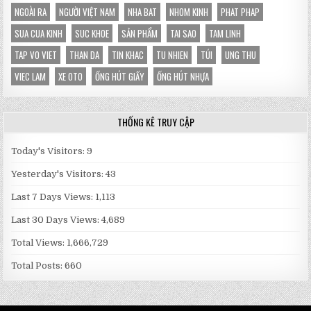
NGOÀI RA
NGƯỜI VIỆT NAM
NHA BAT
NHOM KINH
PHAT PHAP
SUA CUA KINH
SUC KHOE
SẢN PHẨM
TAI SAO
TAM LINH
TAP VO VIET
THAN DA
TIN KHAC
TU NHIEN
TÚI
UNG THU
VIEC LAM
XE OTO
ỐNG HÚT GIẤY
ỐNG HÚT NHỰA
THỐNG KÊ TRUY CẬP
Today's Visitors:
9
Yesterday's Visitors:
43
Last 7 Days Views:
1,113
Last 30 Days Views:
4,689
Total Views:
1,666,729
Total Posts:
660