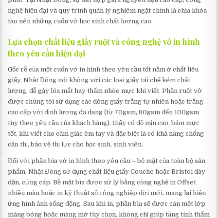
nghệ hiện đại và quy trình quản lý nghiêm ngặt chính là chìa khóa
tạo nên những cuốn vở học sinh chất lượng cao.
Lựa chọn chất liệu giấy ruột và công nghệ vở in hình
theo yêu cầu hiện đại
Gốc rễ của một cuốn vở in hình theo yêu cầu tốt nằm ở chất liệu
giấy. Nhật Đông nói không với các loại giấy tái chế kém chất
lượng, dễ gây lóa mắt hay thấm nhòe mực khi viết. Phần ruột vở
được chúng tôi sử dụng các dòng giấy trắng tự nhiên hoặc trắng
cao cấp với định lượng đa dạng (từ 70gsm, 80gsm đến 100gsm
tùy theo yêu cầu của khách hàng). Giấy có độ mịn cao, bám mực
tốt, khi viết cho cảm giác êm tay và đặc biệt là có khả năng chống
cận thị, bảo vệ thị lực cho học sinh, sinh viên.
Đối với phần bìa vở in hình theo yêu cầu – bộ mặt của toàn bộ sản
phẩm, Nhật Đông sử dụng chất liệu giấy Couche hoặc Bristol dày
dặn, cứng cáp. Bề mặt bìa được xử lý bằng công nghệ in Offset
nhiều màu hoặc in kỹ thuật số công nghiệp đời mới, mang lại hiệu
ứng hình ảnh sống động. Sau khi in, phần bìa sẽ được cán một lớp
màng bóng hoặc màng mờ tùy chọn, không chỉ giúp tăng tính thẩm