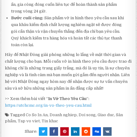
ấn, gia công đóng cuốn liên tục để hoàn thành sản phẩm
trong vòng 24 giờ.
Bước cuối cùng:
Sản phẩm vở in hình theo yêu cầu sau khi
qua khâu kiểm định chất lượng nghiêm ngặt sẽ được đóng
gói cẩn thận và vận chuyển thẳng đến địa chỉ bạn yêu cầu.
Quý khách kiểm tra hàng hóa và hoàn tất các thủ tục thanh
toán còn lại.
Hãy để Nhật Đông giải phóng những lo lắng về mặt thời gian và
chất lượng cho bạn. Mỗi cuốn vở in hình theo yêu cầu được trao đi
không chỉ là những trang giấy trắng, mà đó là uy tín, là sự chuyên
nghiệp và là tình cảm mà bạn muốn gửi gắm đến người nhận. Liên
hệ với Nhật Đông ngay hôm nay để nhận được sự tư vấn chuyên
sâu và sở hữu những sản phẩm in ấn đẳng cấp nhất!
>> Xem thêm bài viết “
In Vở Theo Yêu Cầu
“:
https://utchcmc.org/in-vo-theo-yeu-cau.html
Tagged
Co So In An
,
Doanh nghiep
,
Doi song
,
Giao duc
,
Sản
phẩm
,
Tap vo viet
,
Tin khac
Share: