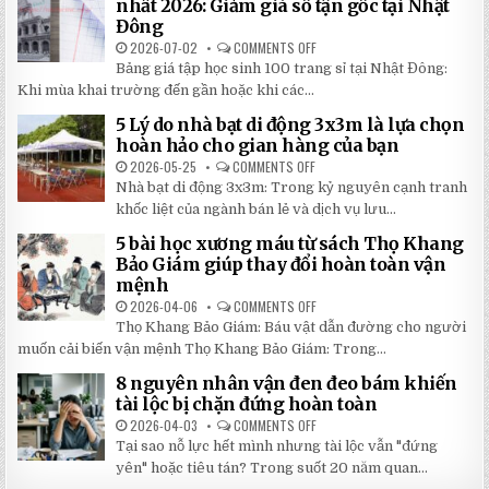
nhất 2026: Giảm giá số tận gốc tại Nhật
HÌNH
Đông
THEO
YÊU
2026-07-02
COMMENTS OFF
ON
CẦU
BẢNG
CHẤT
Bảng giá tập học sinh 100 trang sỉ tại Nhật Đông:
GIÁ
LƯỢNG
TẬP
Khi mùa khai trường đến gần hoặc khi các...
CAO,
HỌC
GIÁ
SINH
RẺ
5 Lý do nhà bạt di động 3x3m là lựa chọn
100
TẠI
TRANG
hoàn hảo cho gian hàng của bạn
NHẬT
MỚI
ĐÔNG
NHẤT
2026-05-25
COMMENTS OFF
ON
2026:
5
Nhà bạt di động 3x3m: Trong kỷ nguyên cạnh tranh
GIẢM
LÝ
GIÁ
DO
khốc liệt của ngành bán lẻ và dịch vụ lưu...
SỐ
NHÀ
TẬN
BẠT
5 bài học xương máu từ sách Thọ Khang
GỐC
DI
TẠI
ĐỘNG
Bảo Giám giúp thay đổi hoàn toàn vận
NHẬT
3X3M
mệnh
ĐÔNG
LÀ
LỰA
2026-04-06
COMMENTS OFF
ON
CHỌN
5
HOÀN
Thọ Khang Bảo Giám: Báu vật dẫn đường cho người
BÀI
HẢO
HỌC
muốn cải biến vận mệnh Thọ Khang Bảo Giám: Trong...
CHO
XƯƠNG
GIAN
MÁU
HÀNG
8 nguyên nhân vận đen đeo bám khiến
TỪ
CỦA
SÁCH
tài lộc bị chặn đứng hoàn toàn
BẠN
THỌ
KHANG
2026-04-03
COMMENTS OFF
ON
BẢO
8
Tại sao nỗ lực hết mình nhưng tài lộc vẫn "đứng
GIÁM
NGUYÊN
GIÚP
NHÂN
yên" hoặc tiêu tán? Trong suốt 20 năm quan...
THAY
VẬN