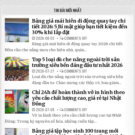
TIN BÀI MỚI NHẤT
Bảng giá mái hiên di động quay tay chi
tiết 2026: 5 Bí mật giúp bạn tiết kiệm đến
30% khi lắp đặt
2026-08-03
COMMENTS OFF
ON
BẢNG
Bảng giá mái hiên di động quay tay 2026 chi tiết:
GIÁ
MÁI
Nhu cầu che nắng mưa cho hiên nhà, quán...
HIÊN
DI
Top 5 loại dù che nắng ngoài trời sân
ĐỘNG
QUAY
trường siêu bền đáng đầu tư nhất 2026
TAY
CHI
2026-07-27
COMMENTS OFF
ON
TIẾT
TOP
Loại dù che nắng ngoài trời sân trường siêu bền
2026:
5
5
LOẠI
đáng đầu tư: Chào mừng các thầy cô, ban giám...
BÍ
DÙ
MẬT
CHE
Chỉ 24h để hoàn thành vở in hình theo
GIÚP
NẮNG
BẠN
NGOÀI
yêu cầu chất lượng cao, giá rẻ tại Nhật
TIẾT
TRỜI
Đông
KIỆM
SÂN
ĐẾN
TRƯỜNG
2026-07-09
COMMENTS OFF
ON
30%
SIÊU
CHỈ
KHI
BỀN
Vở in hình theo yêu cầu chất lượng cao tại Nhật
24H
LẮP
ĐÁNG
ĐỂ
ĐẶT
Đông: Trong kỷ nguyên số hóa, những cuốn tập...
ĐẦU
HOÀN
TƯ
THÀNH
NHẤT
Bảng giá tập học sinh 100 trang mới
VỞ
2026
IN