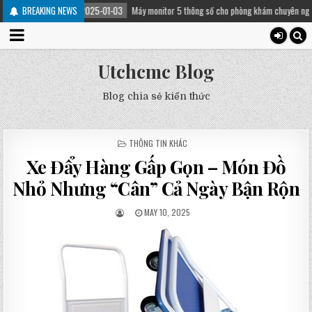
BREAKING NEWS
2025-01-03
Máy monitor 5 thông số cho phòng khám chuyên nghiệp
2
Utchcmc Blog
Blog chia sẻ kiến thức
POSTED
THÔNG TIN KHÁC
IN
Xe Đẩy Hàng Gấp Gọn – Món Đồ
Nhỏ Nhưng “Cân” Cả Ngày Bận Rộn
MAY 10, 2025