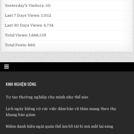
Yesterday's Visitors:
50
Last 7 Days Views:
1,052
Last 30 Days Views:
4,734
Total Views:
1,666,519
Total Posts:
660
KINH NGHIỆM SỐNG
Tự tạo thường nghiệp cho mình như thế nào
Lịch ngày kiêng cử các việc dâm bảo vệ thân mạng theo thọ
khang bảo giám
Niệm danh hiệu ngài quán thế âm bồ tát bị mù mắt lại sáng