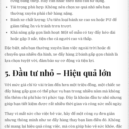
cứng bằng thép. Hãy cân nhắc theo nhu cầu sử dụng.
Tải trọng phù hợp: Không nên chọn xe quá nhỏ nếu bạn
thường xuyên phải chở hàng nặng.
Bánh xe chất lượng: Ưu tiên loại bánh xe cao su hoặc PU để
giảm tiếng ồn và tránh trơn trượt.
Khả năng gấp gọn linh hoạt: Một số mẫu có tay đẩy kéo dài
hoặc gập 3 nấc, tiện cho cả người cao và thấp.
Đặc biệt, nếu bạn thường xuyên làm việc ngoài trời hoặc di
chuyển qua nhiều địa hình, xe đẩy hàng 2 bánh gấp gọn chính là
lựa chọn tuyệt vời, đảm bảo sự cơ động và tiện lợi.
5. Đầu tư nhỏ – Hiệu quả lớn
Với mức giá chỉ từ vài trăm đến hơn một triệu đồng, một chiếc xe
đẩy hàng gấp gọn có thể phục vụ bạn trong nhiều năm mà không
tốn thêm chi phí bảo trì phức tạp. Đây là khoản đầu tư nhỏ nhưng
giúp bạn tiết kiệm được rất nhiều thời gian và công sức mỗi ngày.
Thay vì mất sức cho việc bê vác, hãy để một công cụ đơn giản
nhưng thông minh như xe đẩy hàng thay bạn làm điều đó. Không
chỉ mang lại hiệu quả công việc, mà còn giúp bảo vệ sức khỏe, đặc