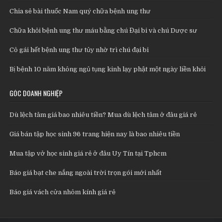
Chia sẻ bài thuốc Nam quý chữa bệnh ung thư
Chữa khỏi bệnh ung thư máu bằng chú Đại bi và chú Dược sư
Cô gái hết bệnh ung thư tủy nhờ trì chú đại bi
Bị bệnh 10 năm không ngủ tụng kinh lạy phật một ngày liền khỏi
GÓC DOANH NGHIỆP
Dù lệch tâm giá bao nhiêu tiền? Mua dù lệch tâm ở đâu giá rẻ
Giá bán tập học sinh 96 trang hiện nay là bao nhiêu tiền
Mua tập vở học sinh giá rẻ ở đâu Uy Tín tại Tphcm
Báo giá bạt che nắng ngoài trời trọn gói mới nhất
Báo giá vách cửa nhôm kính giá rẻ