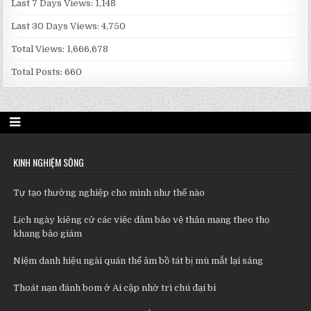
Last 7 Days Views:
1,148
Last 30 Days Views:
4,750
Total Views:
1,666,678
Total Posts:
660
KINH NGHIỆM SỐNG
Tự tạo thường nghiệp cho mình như thế nào
Lịch ngày kiêng cử các việc dâm bảo vệ thân mạng theo thọ
khang bảo giám
Niệm danh hiệu ngài quán thế âm bồ tát bị mù mắt lại sáng
Thoát nạn đánh bom ở Ai cập nhờ trì chú đại bi