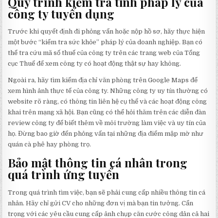
Quy trình kiểm tra tính pháp lý của
công ty tuyển dụng
Trước khi quyết định đi phỏng vấn hoặc nộp hồ sơ, hãy thực hiện
một bước “kiểm tra sức khỏe” pháp lý của doanh nghiệp. Bạn có
thể tra cứu mã số thuế của công ty trên các trang web của Tổng
cục Thuế để xem công ty có hoạt động thật sự hay không.
Ngoài ra, hãy tìm kiếm địa chỉ văn phòng trên Google Maps để
xem hình ảnh thực tế của công ty. Những công ty uy tín thường có
website rõ ràng, có thông tin liên hệ cụ thể và các hoạt động công
khai trên mạng xã hội. Bạn cũng có thể hỏi thăm trên các diễn đàn
review công ty để biết thêm về môi trường làm việc và uy tín của
họ. Đừng bao giờ đến phỏng vấn tại những địa điểm mập mờ như
quán cà phê hay phòng trọ.
Bảo mật thông tin cá nhân trong
quá trình ứng tuyển
Trong quá trình tìm việc, bạn sẽ phải cung cấp nhiều thông tin cá
nhân. Hãy chỉ gửi CV cho những đơn vị mà bạn tin tưởng. Cẩn
trọng với các yêu cầu cung cấp ảnh chụp căn cước công dân cả hai