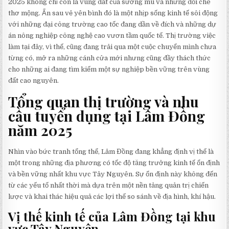
2025 không chỉ còn là vùng đất của sương mù và những đồi chè
thơ mộng. Ẩn sau vẻ yên bình đó là một nhịp sống kinh tế sôi động
với những đại công trường cao tốc đang dần về đích và những dự
án nông nghiệp công nghệ cao vươn tầm quốc tế. Thị trường việc
làm tại đây, vì thế, cũng đang trải qua một cuộc chuyển mình chưa
từng có, mở ra những cánh cửa mới nhưng cũng đầy thách thức
cho những ai đang tìm kiếm một sự nghiệp bền vững trên vùng
đất cao nguyên.
Tổng quan thị trường và nhu
cầu tuyển dụng tại Lâm Đồng
năm 2025
Nhìn vào bức tranh tổng thể, Lâm Đồng đang khẳng định vị thế là
một trong những địa phương có tốc độ tăng trưởng kinh tế ổn định
và bền vững nhất khu vực Tây Nguyên. Sự ổn định này không đến
từ các yếu tố nhất thời mà dựa trên một nền tảng quản trị chiến
lược và khai thác hiệu quả các lợi thế so sánh về địa hình, khí hậu.
Vị thế kinh tế của Lâm Đồng tại khu
vực Tây Nguyên