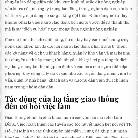
chuyển lao động giữa các khu vực kinh tế. Mặc dù nông nghiệp
vẫn là trụ cột, nhưng tỷ trọng lao động trong ngành dịch vụ, du lịch
và thương mại đang có sự gia tăng đột biến. Điều đáng nói ở đây
không phải là việc người lao động bỏ ruộng vườn để ra thành thị,
mà là sự “dịch vụ hóa” ngay trong lòng ngành nông nghiệp.
Các mô hình du lịch canh nông, farmstay hay các chuỗi cung ứng
nông sản khép kín đã đòi hỏi người lao động phải trang bị thêm
các kỹ năng về dịch vụ khách hàng, quản lý kho vận và marketing.
Sự chuyển dịch này mang tính tất yếu, khi giá trị gia tăng từ dịch
vụ đang mang lại thu nhập ổn định và cao hơn cho người dân địa
phương. Đây cũng là lý do vì sao nhu cầu tuyển dụng nhân viên tư
vấn, quản lý nhà hàng, khách sạn và hướng dẫn viên du lịch luôn
nằm trong nhóm dẫn đầu.
Tác động của hạ tầng giao thông
đến cơ hội việc làm
Giao thông chính là chìa khóa mở ra các vận hội mới cho Lâm
Đồng. Việc hoàn thiện các tuyến cao tốc huyết mạch kết nối với TP.
Hồ Chí Minh và các tỉnh duyên hải miền Trung đã giúp rút ngắn
khoảng cách địa lý và thời gian di chuyển. Điều này tác động trực