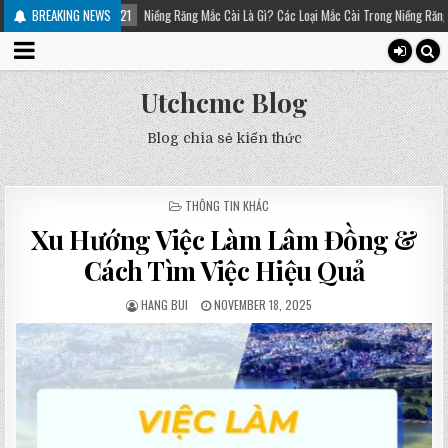
Niềng Răng Mắc Cài Là Gì? Các Loại Mắc Cài Trong Niềng Răng – Platinum Dental
BREAKING NEWS
Utchcmc Blog
Blog chia sẻ kiến thức
POSTED
THÔNG TIN KHÁC
IN
Xu Hướng Việc Làm Lâm Đồng &
Cách Tìm Việc Hiệu Quả
HANG BUI
NOVEMBER 18, 2025