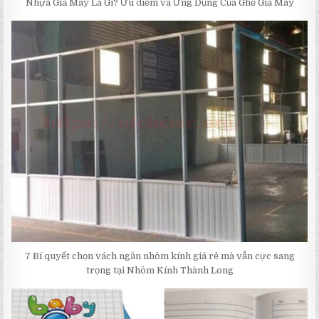
Nhựa Giả Mây Là Gì? Ưu điểm và Ứng Dụng Của Ghế Giả Mây
7 Bí quyết chọn vách ngăn nhôm kính giá rẻ mà vẫn cực sang
trọng tại Nhôm Kính Thành Long