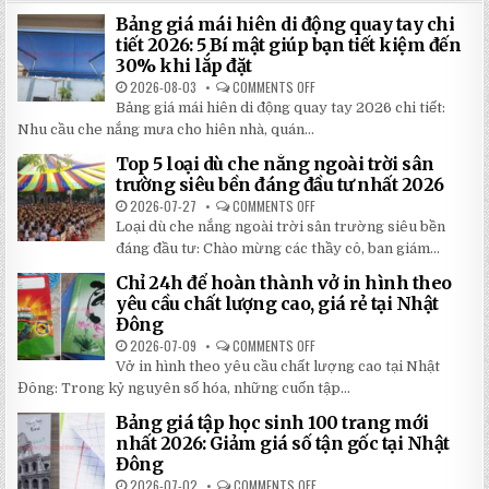
Bảng giá mái hiên di động quay tay chi
tiết 2026: 5 Bí mật giúp bạn tiết kiệm đến
30% khi lắp đặt
2026-08-03
COMMENTS OFF
ON
BẢNG
Bảng giá mái hiên di động quay tay 2026 chi tiết:
GIÁ
MÁI
Nhu cầu che nắng mưa cho hiên nhà, quán...
HIÊN
DI
Top 5 loại dù che nắng ngoài trời sân
ĐỘNG
QUAY
trường siêu bền đáng đầu tư nhất 2026
TAY
CHI
2026-07-27
COMMENTS OFF
ON
TIẾT
TOP
Loại dù che nắng ngoài trời sân trường siêu bền
2026:
5
5
LOẠI
đáng đầu tư: Chào mừng các thầy cô, ban giám...
BÍ
DÙ
MẬT
CHE
Chỉ 24h để hoàn thành vở in hình theo
GIÚP
NẮNG
BẠN
NGOÀI
yêu cầu chất lượng cao, giá rẻ tại Nhật
TIẾT
TRỜI
Đông
KIỆM
SÂN
ĐẾN
TRƯỜNG
2026-07-09
COMMENTS OFF
ON
30%
SIÊU
CHỈ
KHI
BỀN
Vở in hình theo yêu cầu chất lượng cao tại Nhật
24H
LẮP
ĐÁNG
ĐỂ
ĐẶT
Đông: Trong kỷ nguyên số hóa, những cuốn tập...
ĐẦU
HOÀN
TƯ
THÀNH
NHẤT
Bảng giá tập học sinh 100 trang mới
VỞ
2026
IN
nhất 2026: Giảm giá số tận gốc tại Nhật
HÌNH
Đông
THEO
YÊU
2026-07-02
COMMENTS OFF
ON