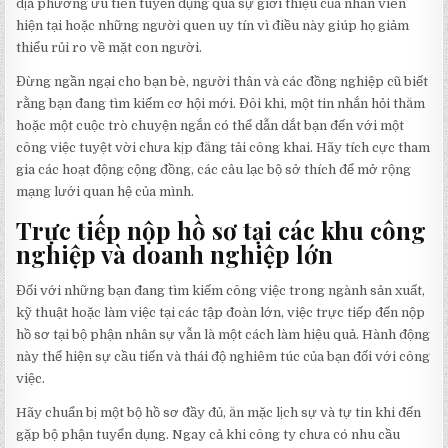
địa phương ưu tiên tuyển dụng qua sự giới thiệu của nhân viên
hiện tại hoặc những người quen uy tín vì điều này giúp họ giảm
thiểu rủi ro về mặt con người.
Đừng ngần ngại cho bạn bè, người thân và các đồng nghiệp cũ biết
rằng bạn đang tìm kiếm cơ hội mới. Đôi khi, một tin nhắn hỏi thăm
hoặc một cuộc trò chuyện ngắn có thể dẫn dắt bạn đến với một
công việc tuyệt vời chưa kịp đăng tải công khai. Hãy tích cực tham
gia các hoạt động cộng đồng, các câu lạc bộ sở thích để mở rộng
mạng lưới quan hệ của mình.
Trực tiếp nộp hồ sơ tại các khu công
nghiệp và doanh nghiệp lớn
Đối với những bạn đang tìm kiếm công việc trong ngành sản xuất,
kỹ thuật hoặc làm việc tại các tập đoàn lớn, việc trực tiếp đến nộp
hồ sơ tại bộ phận nhân sự vẫn là một cách làm hiệu quả. Hành động
này thể hiện sự cầu tiến và thái độ nghiêm túc của bạn đối với công
việc.
Hãy chuẩn bị một bộ hồ sơ đầy đủ, ăn mặc lịch sự và tự tin khi đến
gặp bộ phận tuyển dụng. Ngay cả khi công ty chưa có nhu cầu