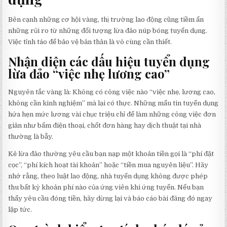
Bên cạnh những cơ hội vàng, thị trường lao động cũng tiềm ẩn
những rủi ro từ những đối tượng lừa đảo núp bóng tuyển dụng.
Việc tỉnh táo để bảo vệ bản thân là vô cùng cần thiết.
Nhận diện các dấu hiệu tuyển dụng
lừa đảo “việc nhẹ lương cao”
Nguyên tắc vàng là: Không có công việc nào “việc nhẹ, lương cao,
không cần kinh nghiệm” mà lại có thực. Những mẩu tin tuyển dụng
hứa hẹn mức lương vài chục triệu chỉ để làm những công việc đơn
giản như bấm điện thoại, chốt đơn hàng hay dịch thuật tại nhà
thường là bẫy.
Kẻ lừa đảo thường yêu cầu bạn nạp một khoản tiền gọi là “phí đặt
cọc”, “phí kích hoạt tài khoản” hoặc “tiền mua nguyên liệu”. Hãy
nhớ rằng, theo luật lao động, nhà tuyển dụng không được phép
thu bất kỳ khoản phí nào của ứng viên khi ứng tuyển. Nếu bạn
thấy yêu cầu đóng tiền, hãy dừng lại và báo cáo bài đăng đó ngay
lập tức.