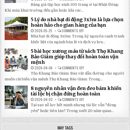
CẦU
BẢNG
CHẤT
Bảng giá tập học sinh 100 trang sỉ tại Nhật Đông:
GIÁ
LƯỢNG
TẬP
Khi mùa khai trường đến gần hoặc khi các...
CAO,
HỌC
GIÁ
SINH
RẺ
5 Lý do nhà bạt di động 3x3m là lựa chọn
100
TẠI
TRANG
hoàn hảo cho gian hàng của bạn
NHẬT
MỚI
ĐÔNG
NHẤT
2026-05-25
COMMENTS OFF
ON
2026:
5
Nhà bạt di động 3x3m: Trong kỷ nguyên cạnh tranh
GIẢM
LÝ
GIÁ
DO
khốc liệt của ngành bán lẻ và dịch vụ lưu...
SỐ
NHÀ
TẬN
BẠT
5 bài học xương máu từ sách Thọ Khang
GỐC
DI
TẠI
ĐỘNG
Bảo Giám giúp thay đổi hoàn toàn vận
NHẬT
3X3M
mệnh
ĐÔNG
LÀ
LỰA
2026-04-06
COMMENTS OFF
ON
CHỌN
5
HOÀN
Thọ Khang Bảo Giám: Báu vật dẫn đường cho người
BÀI
HẢO
HỌC
muốn cải biến vận mệnh Thọ Khang Bảo Giám: Trong...
CHO
XƯƠNG
GIAN
MÁU
HÀNG
8 nguyên nhân vận đen đeo bám khiến
TỪ
CỦA
SÁCH
tài lộc bị chặn đứng hoàn toàn
BẠN
THỌ
KHANG
2026-04-03
COMMENTS OFF
ON
BẢO
8
Tại sao nỗ lực hết mình nhưng tài lộc vẫn "đứng
GIÁM
NGUYÊN
GIÚP
NHÂN
yên" hoặc tiêu tán? Trong suốt 20 năm quan...
THAY
VẬN
ĐỔI
ĐEN
HOÀN
ĐEO
TOÀN
BÁM
MAY TAGS
VẬN
KHIẾN