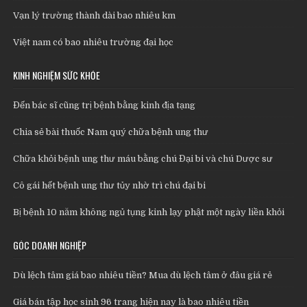
Vạn lý trường thành dài bao nhiêu km
Việt nam có bao nhiêu trường đại học
KINH NGHIỆM SỨC KHỎE
Đến bác sĩ cũng trị bệnh bằng kinh địa tạng
Chia sẻ bài thuốc Nam quý chữa bệnh ung thư
Chữa khỏi bệnh ung thư máu bằng chú Đại bi và chú Dược sư
Cô gái hết bệnh ung thư tủy nhờ trì chú đại bi
Bị bệnh 10 năm không ngủ tụng kinh lạy phật một ngày liền khỏi
GÓC DOANH NGHIỆP
Dù lệch tâm giá bao nhiêu tiền? Mua dù lệch tâm ở đâu giá rẻ
Giá bán tập học sinh 96 trang hiện nay là bao nhiêu tiền