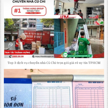
Top 3 dịch vụ chuyển nhà Củ Chi trọn gói giá rẻ uy tín TPHCM