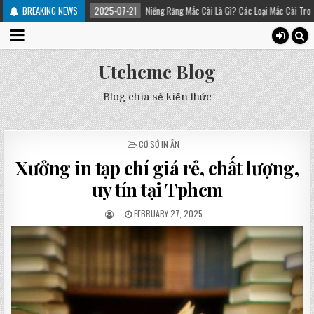
BREAKING NEWS
2025-07-21
Niềng Răng Mắc Cài Là Gì? Các Loại Mắc Cài Trong Niềng Răng – P
Utchcmc Blog
Blog chia sẻ kiến thức
POSTED
CƠ SỞ IN ẤN
IN
Xưởng in tạp chí giá rẻ, chất lượng,
uy tín tại Tphcm
FEBRUARY 27, 2025