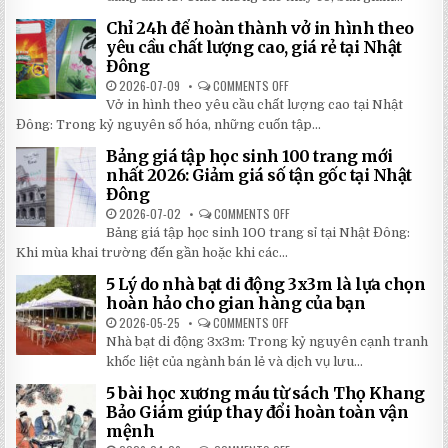
BÍ
DÙ
MẬT
CHE
Chỉ 24h để hoàn thành vở in hình theo
GIÚP
NẮNG
BẠN
NGOÀI
yêu cầu chất lượng cao, giá rẻ tại Nhật
TIẾT
TRỜI
Đông
KIỆM
SÂN
ĐẾN
TRƯỜNG
2026-07-09
COMMENTS OFF
ON
30%
SIÊU
CHỈ
KHI
BỀN
Vở in hình theo yêu cầu chất lượng cao tại Nhật
24H
LẮP
ĐÁNG
ĐỂ
ĐẶT
Đông: Trong kỷ nguyên số hóa, những cuốn tập...
ĐẦU
HOÀN
TƯ
THÀNH
NHẤT
Bảng giá tập học sinh 100 trang mới
VỞ
2026
IN
nhất 2026: Giảm giá số tận gốc tại Nhật
HÌNH
Đông
THEO
YÊU
2026-07-02
COMMENTS OFF
ON
CẦU
BẢNG
CHẤT
Bảng giá tập học sinh 100 trang sỉ tại Nhật Đông:
GIÁ
LƯỢNG
TẬP
Khi mùa khai trường đến gần hoặc khi các...
CAO,
HỌC
GIÁ
SINH
RẺ
5 Lý do nhà bạt di động 3x3m là lựa chọn
100
TẠI
TRANG
hoàn hảo cho gian hàng của bạn
NHẬT
MỚI
ĐÔNG
NHẤT
2026-05-25
COMMENTS OFF
ON
2026:
5
Nhà bạt di động 3x3m: Trong kỷ nguyên cạnh tranh
GIẢM
LÝ
GIÁ
DO
khốc liệt của ngành bán lẻ và dịch vụ lưu...
SỐ
NHÀ
TẬN
BẠT
5 bài học xương máu từ sách Thọ Khang
GỐC
DI
TẠI
ĐỘNG
Bảo Giám giúp thay đổi hoàn toàn vận
NHẬT
3X3M
mệnh
ĐÔNG
LÀ
LỰA