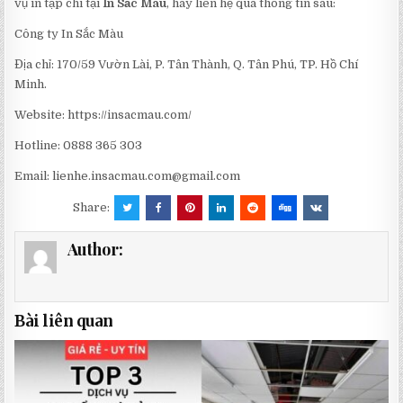
vụ in tạp chí tại
In Sắc Màu
, hãy liên hệ qua thông tin sau:
Công ty In Sắc Màu
Địa chỉ: 170/59 Vườn Lài, P. Tân Thành, Q. Tân Phú, TP. Hồ Chí
Minh.
Website: https://insacmau.com/
Hotline: 0888 365 303
Email:
lienhe.insacmau.com@gmail.com
Share:
Author:
Bài liên quan