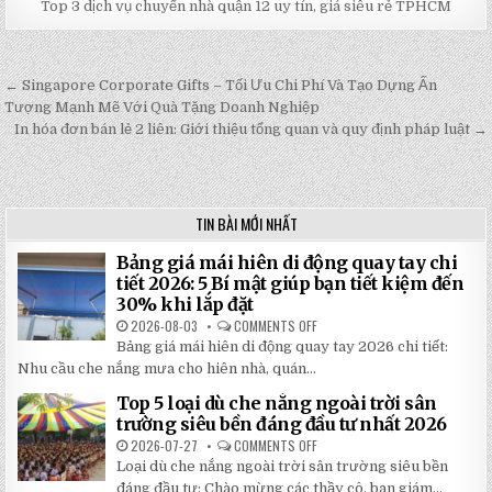
Top 3 dịch vụ chuyển nhà quận 12 uy tín, giá siêu rẻ TPHCM
← Singapore Corporate Gifts – Tối Ưu Chi Phí Và Tạo Dựng Ấn
Post
Tượng Mạnh Mẽ Với Quà Tặng Doanh Nghiệp
navigation
In hóa đơn bán lẻ 2 liên: Giới thiệu tổng quan và quy định pháp luật →
TIN BÀI MỚI NHẤT
Bảng giá mái hiên di động quay tay chi
tiết 2026: 5 Bí mật giúp bạn tiết kiệm đến
30% khi lắp đặt
2026-08-03
COMMENTS OFF
ON
BẢNG
Bảng giá mái hiên di động quay tay 2026 chi tiết:
GIÁ
MÁI
Nhu cầu che nắng mưa cho hiên nhà, quán...
HIÊN
DI
Top 5 loại dù che nắng ngoài trời sân
ĐỘNG
QUAY
trường siêu bền đáng đầu tư nhất 2026
TAY
CHI
2026-07-27
COMMENTS OFF
ON
TIẾT
TOP
Loại dù che nắng ngoài trời sân trường siêu bền
2026:
5
5
LOẠI
đáng đầu tư: Chào mừng các thầy cô, ban giám...