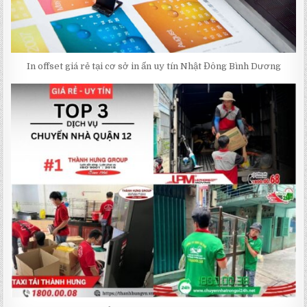
In offset giá rẻ tại cơ sở in ấn uy tín Nhật Đông Bình Dương