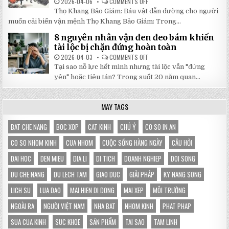
2026-04-06
COMMENTS OFF
ON
CHỌN
5
HOÀN
Thọ Khang Bảo Giám: Báu vật dẫn đường cho người
BÀI
HẢO
HỌC
muốn cải biến vận mệnh Thọ Khang Bảo Giám: Trong...
CHO
XƯƠNG
GIAN
MÁU
HÀNG
8 nguyên nhân vận đen đeo bám khiến
TỪ
CỦA
SÁCH
tài lộc bị chặn đứng hoàn toàn
BẠN
THỌ
KHANG
2026-04-03
COMMENTS OFF
ON
BẢO
8
Tại sao nỗ lực hết mình nhưng tài lộc vẫn "đứng
GIÁM
NGUYÊN
GIÚP
NHÂN
yên" hoặc tiêu tán? Trong suốt 20 năm quan...
THAY
VẬN
ĐỔI
ĐEN
HOÀN
ĐEO
TOÀN
BÁM
MAY TAGS
VẬN
KHIẾN
MỆNH
TÀI
LỘC
BỊ
BAT CHE NANG
BOC XOP
CAT KINH
CHÚ Ý
CO SO IN AN
CHẶN
ĐỨNG
CO SO NHOM KINH
CUA NHOM
CUỘC SỐNG HÀNG NGÀY
CÂU HỎI
HOÀN
TOÀN
DAI HOC
DEN MIEU
DIA LI
DI TICH
DOANH NGHIEP
DOI SONG
DU CHE NANG
DU LECH TAM
GIAO DUC
GIẢI PHÁP
KY NANG SONG
LICH SU
LUA DAO
MAI HIEN DI DONG
MAI XEP
MÔI TRƯỜNG
NGOÀI RA
NGƯỜI VIỆT NAM
NHA BAT
NHOM KINH
PHAT PHAP
SUA CUA KINH
SUC KHOE
SẢN PHẨM
TAI SAO
TAM LINH