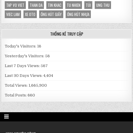
TAP VO VIET
THAN DA
TIN KHAC
TU NHIEN
TÚI
UNG THU
VIEC LAM
XE OTO
ỐNG HÚT GIẤY
ỐNG HÚT NHỰA
THỐNG KÊ TRUY CẬP
Today's Visitors:
16
Yesterday's Visitors:
56
Last 7 Days Views:
567
Last 30 Days Views:
4,404
Total Views:
1,665,900
Total Posts:
660