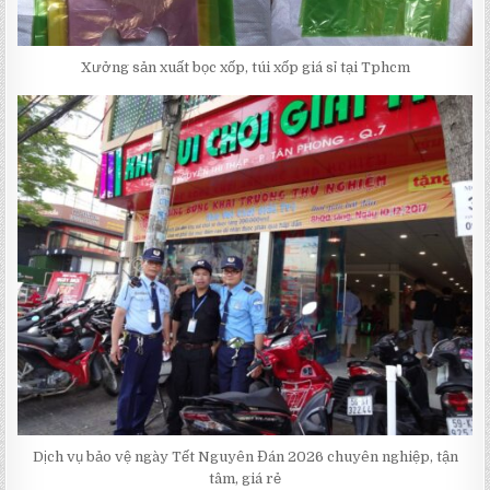
Xưởng sản xuất bọc xốp, túi xốp giá sỉ tại Tphcm
Dịch vụ bảo vệ ngày Tết Nguyên Đán 2026 chuyên nghiệp, tận
tâm, giá rẻ