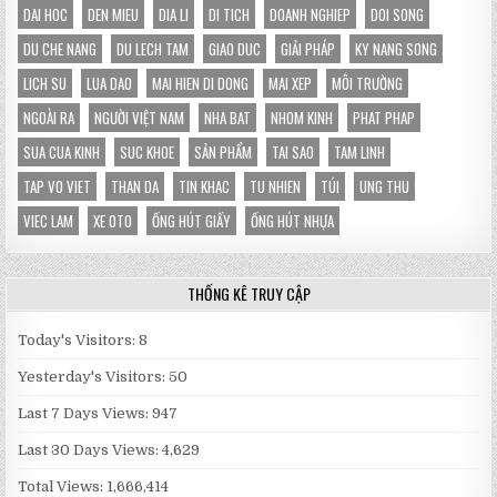
DAI HOC
DEN MIEU
DIA LI
DI TICH
DOANH NGHIEP
DOI SONG
DU CHE NANG
DU LECH TAM
GIAO DUC
GIẢI PHÁP
KY NANG SONG
LICH SU
LUA DAO
MAI HIEN DI DONG
MAI XEP
MÔI TRƯỜNG
NGOÀI RA
NGƯỜI VIỆT NAM
NHA BAT
NHOM KINH
PHAT PHAP
SUA CUA KINH
SUC KHOE
SẢN PHẨM
TAI SAO
TAM LINH
TAP VO VIET
THAN DA
TIN KHAC
TU NHIEN
TÚI
UNG THU
VIEC LAM
XE OTO
ỐNG HÚT GIẤY
ỐNG HÚT NHỰA
THỐNG KÊ TRUY CẬP
Today's Visitors:
8
Yesterday's Visitors:
50
Last 7 Days Views:
947
Last 30 Days Views:
4,629
Total Views:
1,666,414