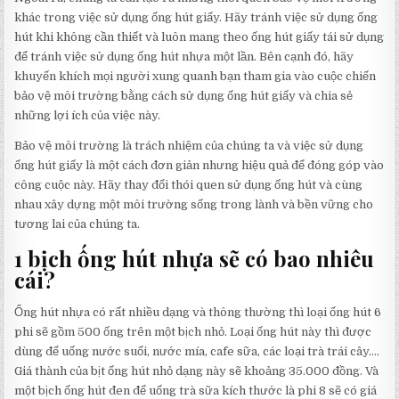
khác trong việc sử dụng ống hút giấy. Hãy tránh việc sử dụng ống
hút khi không cần thiết và luôn mang theo ống hút giấy tái sử dụng
để tránh việc sử dụng ống hút nhựa một lần. Bên cạnh đó, hãy
khuyến khích mọi người xung quanh bạn tham gia vào cuộc chiến
bảo vệ môi trường bằng cách sử dụng ống hút giấy và chia sẻ
những lợi ích của việc này.
Bảo vệ môi trường là trách nhiệm của chúng ta và việc sử dụng
ống hút giấy là một cách đơn giản nhưng hiệu quả để đóng góp vào
công cuộc này. Hãy thay đổi thói quen sử dụng ống hút và cùng
nhau xây dựng một môi trường sống trong lành và bền vững cho
tương lai của chúng ta.
1 bịch ống hút nhựa sẽ có bao nhiêu
cái?
Ống hút nhựa có rất nhiều dạng và thông thường thì loại ống hút 6
phi sẽ gồm 500 ống trên một bịch nhỏ. Loại ống hút này thì được
dùng để uống nước suối, nước mía, cafe sữa, các loại trà trái cây….
Giá thành của bịt ống hút nhỏ dạng này sẽ khoảng 35.000 đồng. Và
một bịch ống hút đen để uống trà sữa kích thước là phi 8 sẽ có giá