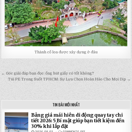
Thành cổ loa được xây dựng ở đâu
← Góc giải đáp bạn đọc: ống hút giấy có tốt không?
Post
Túi PE Trong Suốt TPHCM: Sự Lựa Chọn Hoàn Hảo Cho Mọi Dịp →
navigation
TIN BÀI MỚI NHẤT
Bảng giá mái hiên di động quay tay chi
tiết 2026: 5 Bí mật giúp bạn tiết kiệm đến
30% khi lắp đặt
2026-08-03
COMMENTS OFF
ON