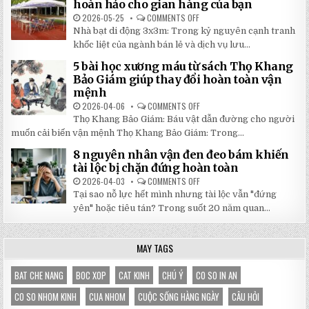
TRANG
hoàn hảo cho gian hàng của bạn
NHẬT
MỚI
ĐÔNG
NHẤT
2026-05-25
COMMENTS OFF
ON
2026:
5
Nhà bạt di động 3x3m: Trong kỷ nguyên cạnh tranh
GIẢM
LÝ
GIÁ
DO
khốc liệt của ngành bán lẻ và dịch vụ lưu...
SỐ
NHÀ
TẬN
BẠT
5 bài học xương máu từ sách Thọ Khang
GỐC
DI
TẠI
ĐỘNG
Bảo Giám giúp thay đổi hoàn toàn vận
NHẬT
3X3M
mệnh
ĐÔNG
LÀ
LỰA
2026-04-06
COMMENTS OFF
ON
CHỌN
5
HOÀN
Thọ Khang Bảo Giám: Báu vật dẫn đường cho người
BÀI
HẢO
HỌC
muốn cải biến vận mệnh Thọ Khang Bảo Giám: Trong...
CHO
XƯƠNG
GIAN
MÁU
HÀNG
8 nguyên nhân vận đen đeo bám khiến
TỪ
CỦA
SÁCH
tài lộc bị chặn đứng hoàn toàn
BẠN
THỌ
KHANG
2026-04-03
COMMENTS OFF
ON
BẢO
8
Tại sao nỗ lực hết mình nhưng tài lộc vẫn "đứng
GIÁM
NGUYÊN
GIÚP
NHÂN
yên" hoặc tiêu tán? Trong suốt 20 năm quan...
THAY
VẬN
ĐỔI
ĐEN
HOÀN
ĐEO
TOÀN
BÁM
MAY TAGS
VẬN
KHIẾN
MỆNH
TÀI
LỘC
BỊ
BAT CHE NANG
BOC XOP
CAT KINH
CHÚ Ý
CO SO IN AN
CHẶN
ĐỨNG
CO SO NHOM KINH
CUA NHOM
CUỘC SỐNG HÀNG NGÀY
CÂU HỎI
HOÀN
TOÀN