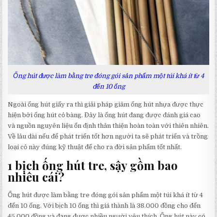
Ống hút được làm bằng tre đóng gói sản phẩm một túi khá ít từ 4
đến 10 ống
Ngoài ống hút giấy ra thì giải pháp giảm ống hút nhựa được thực
hiện bởi ống hút cỏ bàng. Đây là ống hút đang được đánh giá cao
và nguồn nguyên liệu ổn định thân thiện hoàn toàn với thiên nhiên.
Về lâu dài nếu để phát triển tốt hơn người ta sẽ phát triển và trồng
loại cỏ này đúng kỹ thuật để cho ra đời sản phẩm tốt nhất.
1 bịch ống hút tre, sậy gồm bao
nhiêu cái?
Ống hút được làm bằng tre đóng gói sản phẩm một túi khá ít từ 4
đến 10 ống. Với bịch 10 ống thì giá thành là 38.000 đồng cho đến
45.000 đồng và đang được nhiều người yêu thích. Ống hút này có