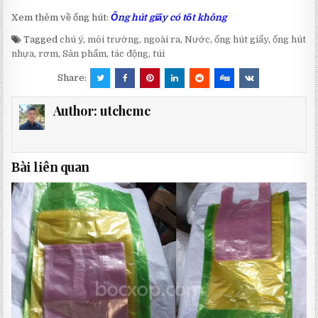
Xem thêm về ống hút:
Ống hút giấy có tốt không
Tagged
chú ý
,
môi trường
,
ngoài ra
,
Nước
,
ống hút giấy
,
ống hút
nhựa
,
rơm
,
Sản phẩm
,
tác động
,
túi
Share:
Author:
utchcmc
Bài liên quan