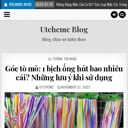
2025-07-21
BREAKING NEWS
Niềng Răng Mắc Cài Là Gì? Các Loại Mắc Cài Trong Niềng Răng – Platinu
Utchcmc Blog
Blog chia sẻ kiến thức
POSTED
THÔNG TIN KHÁC
IN
Góc tò mò: 1 bịch ống hút bao nhiêu
cái? Những lưu ý khi sử dụng
UTCHCMC
NOVEMBER 23, 2023