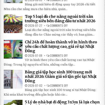
BẢNG
Bảng giá mái hiên di động quay tay 2026 chi tiết:
GIÁ
MÁI
Nhu cầu che nắng mưa cho hiên nhà, quán...
HIÊN
DI
Top 5 loại dù che nắng ngoài trời sân
ĐỘNG
QUAY
trường siêu bền đáng đầu tư nhất 2026
TAY
CHI
2026-07-27
COMMENTS OFF
ON
TIẾT
TOP
Loại dù che nắng ngoài trời sân trường siêu bền
2026:
5
5
LOẠI
đáng đầu tư: Chào mừng các thầy cô, ban giám...
BÍ
DÙ
MẬT
CHE
Chỉ 24h để hoàn thành vở in hình theo
GIÚP
NẮNG
BẠN
NGOÀI
yêu cầu chất lượng cao, giá rẻ tại Nhật
TIẾT
TRỜI
Đông
KIỆM
SÂN
ĐẾN
TRƯỜNG
2026-07-09
COMMENTS OFF
ON
30%
SIÊU
CHỈ
KHI
BỀN
Vở in hình theo yêu cầu chất lượng cao tại Nhật
24H
LẮP
ĐÁNG
ĐỂ
ĐẶT
Đông: Trong kỷ nguyên số hóa, những cuốn tập...
ĐẦU
HOÀN
TƯ
THÀNH
NHẤT
Bảng giá tập học sinh 100 trang mới
VỞ
2026
IN
nhất 2026: Giảm giá số tận gốc tại Nhật
HÌNH
Đông
THEO
YÊU
2026-07-02
COMMENTS OFF
ON
CẦU
BẢNG
CHẤT
Bảng giá tập học sinh 100 trang sỉ tại Nhật Đông:
GIÁ
LƯỢNG
TẬP
Khi mùa khai trường đến gần hoặc khi các...
CAO,
HỌC
GIÁ
SINH
RẺ
5 Lý do nhà bạt di động 3x3m là lựa chọn
100
TẠI