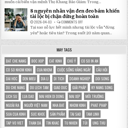
HỌC
muốn cải biến vận mệnh Thọ Khang Bảo Giám: Trong...
CHO
XƯƠNG
GIAN
MÁU
HÀNG
8 nguyên nhân vận đen đeo bám khiến
TỪ
CỦA
SÁCH
tài lộc bị chặn đứng hoàn toàn
BẠN
THỌ
KHANG
2026-04-03
COMMENTS OFF
ON
BẢO
8
Tại sao nỗ lực hết mình nhưng tài lộc vẫn "đứng
GIÁM
NGUYÊN
GIÚP
NHÂN
yên" hoặc tiêu tán? Trong suốt 20 năm quan...
THAY
VẬN
ĐỔI
ĐEN
HOÀN
ĐEO
TOÀN
BÁM
MAY TAGS
VẬN
KHIẾN
MỆNH
TÀI
LỘC
BỊ
BAT CHE NANG
BOC XOP
CAT KINH
CHÚ Ý
CO SO IN AN
CHẶN
ĐỨNG
CO SO NHOM KINH
CUA NHOM
CUỘC SỐNG HÀNG NGÀY
CÂU HỎI
HOÀN
TOÀN
DAI HOC
DEN MIEU
DIA LI
DI TICH
DOANH NGHIEP
DOI SONG
DU CHE NANG
DU LECH TAM
GIAO DUC
GIẢI PHÁP
KY NANG SONG
LICH SU
LUA DAO
MAI HIEN DI DONG
MAI XEP
MÔI TRƯỜNG
NGOÀI RA
NGƯỜI VIỆT NAM
NHA BAT
NHOM KINH
PHAT PHAP
SUA CUA KINH
SUC KHOE
SẢN PHẨM
TAI SAO
TAM LINH
TAP VO VIET
THAN DA
TIN KHAC
TU NHIEN
TÚI
UNG THU