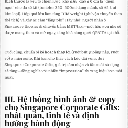
Kích thước
là yếu tố chiến lược: khổ
≤ A5, dày ≤ 6 cm
là “điểm
ngọt” cho đa số kit (tumbler 350–500ml dạng mảnh, sổ A5, bút
kim loại). Hộp quá lớn làm tăng
DIM weight
(phí vận chuyển theo
thể tích) và gây ác cảm “lãng phí”. Hãy nhớ, người nhận ở
Singapore thường di chuyển bằng MRT/taxi—một hộp gọn nhẹ sẽ
được mang theo và mở ngay, tăng khả năng quét QR/CTA tại chỗ.
Cuối cùng, chuẩn bị
kế hoạch thay lõi
(ruột bút, gioăng nắp, ruột
sổ) ở microsite. Khi bạn cho thấy cách kéo dài vòng đời
Singapore Corporate Gifts, giá trị cảm nhận và tần suất sử dụng
sẽ tăng—đồng nghĩa với nhiều “impression” thương hiệu hơn mỗi
ngày.
III. Hệ thống hình ảnh & copy
cho
Singapore Corporate Gifts
:
nhất quán, tinh tế và định
hướng hành động