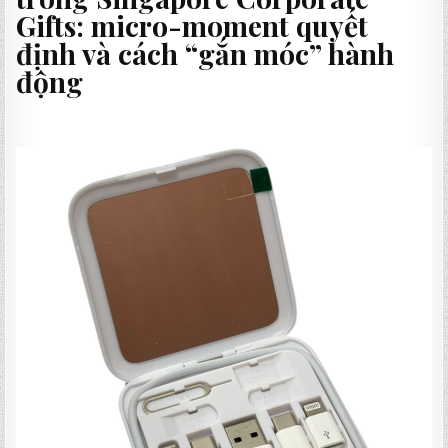
Gifts
: micro-moment quyết
định và cách “gắn móc” hành
động