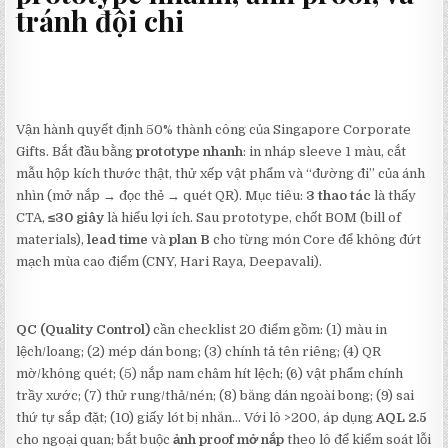
tránh đội chi
Vận hành quyết định 50% thành công của Singapore Corporate
Gifts. Bắt đầu bằng
prototype nhanh
: in nháp sleeve 1 màu, cắt
mẫu hộp kích thước thật, thử xếp vật phẩm và “đường đi” của ánh
nhìn (mở nắp → đọc thẻ → quét QR). Mục tiêu:
3 thao tác
là thấy
CTA,
≤30 giây
là hiểu lợi ích. Sau prototype, chốt BOM (bill of
materials),
lead time
và
plan B
cho từng món Core để không đứt
mạch mùa cao điểm (CNY, Hari Raya, Deepavali).
QC (Quality Control)
cần checklist 20 điểm gồm: (1) màu in
lệch/loang; (2) mép dán bong; (3) chính tả tên riêng; (4) QR
mờ/không quét; (5) nắp nam châm hít lệch; (6) vật phẩm chính
trầy xước; (7) thử rung/thả/nén; (8) băng dán ngoài bong; (9) sai
thứ tự sắp đặt; (10) giấy lót bị nhăn… Với lô >200, áp dụng
AQL 2.5
cho ngoại quan; bắt buộc
ảnh proof mở nắp
theo lô để kiểm soát lỗi