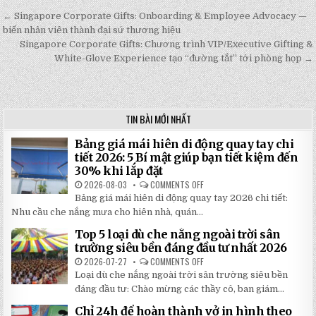
← Singapore Corporate Gifts: Onboarding & Employee Advocacy —
Post
biến nhân viên thành đại sứ thương hiệu
navigation
Singapore Corporate Gifts: Chương trình VIP/Executive Gifting &
White-Glove Experience tạo “đường tắt” tới phòng họp →
TIN BÀI MỚI NHẤT
Bảng giá mái hiên di động quay tay chi
tiết 2026: 5 Bí mật giúp bạn tiết kiệm đến
30% khi lắp đặt
2026-08-03
COMMENTS OFF
ON
BẢNG
Bảng giá mái hiên di động quay tay 2026 chi tiết:
GIÁ
MÁI
Nhu cầu che nắng mưa cho hiên nhà, quán...
HIÊN
DI
Top 5 loại dù che nắng ngoài trời sân
ĐỘNG
QUAY
trường siêu bền đáng đầu tư nhất 2026
TAY
CHI
2026-07-27
COMMENTS OFF
ON
TIẾT
TOP
Loại dù che nắng ngoài trời sân trường siêu bền
2026:
5
5
LOẠI
đáng đầu tư: Chào mừng các thầy cô, ban giám...
BÍ
DÙ
MẬT
CHE
Chỉ 24h để hoàn thành vở in hình theo
GIÚP
NẮNG