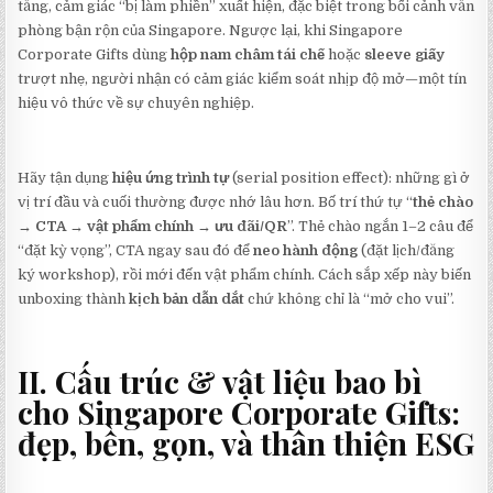
tăng, cảm giác “bị làm phiền” xuất hiện, đặc biệt trong bối cảnh văn
phòng bận rộn của Singapore. Ngược lại, khi Singapore
Corporate Gifts dùng
hộp nam châm tái chế
hoặc
sleeve giấy
trượt nhẹ, người nhận có cảm giác kiểm soát nhịp độ mở—một tín
hiệu vô thức về sự chuyên nghiệp.
Hãy tận dụng
hiệu ứng trình tự
(serial position effect): những gì ở
vị trí đầu và cuối thường được nhớ lâu hơn. Bố trí thứ tự “
thẻ chào
→ CTA → vật phẩm chính → ưu đãi/QR
”. Thẻ chào ngắn 1–2 câu để
“đặt kỳ vọng”, CTA ngay sau đó để
neo hành động
(đặt lịch/đăng
ký workshop), rồi mới đến vật phẩm chính. Cách sắp xếp này biến
unboxing thành
kịch bản dẫn dắt
chứ không chỉ là “mở cho vui”.
II. Cấu trúc & vật liệu bao bì
cho
Singapore Corporate Gifts
:
đẹp, bền, gọn, và thân thiện ESG