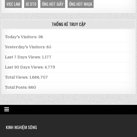
VIEC LAM
XE OTO
ỐNG HÚT GIẤY
ỐNG HÚT NHỰA
THỐNG KÊ TRUY CẬP
Today's Visitors:
36
Yesterday's Visitors:
65
Last 7 Days Views:
1,177
Last 30 Days Views:
4,779
Total Views:
1,666,707
Total Posts:
660
KINH NGHIỆM SỐNG