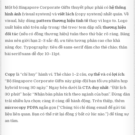
Một bộ Singapore Corporate Gifts thuyết phục phải có
hệ thống
hình ảnh
(visual system) và
viết lách
(copy system) nhất quán. Về
visual, hãy dùng
pattern thương hiệu tinh tế
thay vì logo to. Logo
xuất hiện nhỏ trên nắp trong/ thẻ treo/ tem dập nổi;
thương hiệu
đối tác
(nếu có đồng thương hiệu) tuân theo thứ bậc rõ ràng. Bảng
màu nên giới hạn 2–3 sắc độ, ưu tiên tương phản cao cho khả
năng đọc. Typography: tiêu đề sans-serif đậm cho thẻ chào; thân
bài serif/sans dễ đọc 10–11pt.
Copy
là “chỉ huy” hành vi. Thẻ chào 1–2 câu,
cụ thể và có lợi ích
:
“Bộ Singapore Corporate Gifts này giúp đội bạn tối ưu phiên họp
hybrid trong 30 ngày.” Ngay bên dưới là
CTA duy nhất
: “Đặt lịch
30 phút” hoặc “Nhận bản phân tích theo ngành của bạn”. Đừng dàn
trải nhiều lựa chọn; càng ít càng dễ hành động. Trên thiệp, thêm
microcopy PDPA
ngắn gọn (“Chúng tôi chỉ dùng email để gửi tài
liệu liên quan. Bạn có thể rút lại đồng ý bất cứ lúc nào.”) để tăng sự
an tâm.