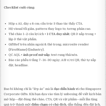
Checklist cuối cùng:
Hộp ≤ A5, dày ≤ 6 cm; cấu trúc 3 thao tác thấy CTA.
Hệ visual tối giản, pattern thay logo to; tương phản cao.
Thẻ chào 1–2 câu lợi ích +
1 CTA duy nhất
; QR ở nắp trong +
lặp ở thẻ vật phẩm.
GiftRef trên nhãn ngoài & thẻ trong; microsite render
{FirstName}/{Industry}.
QC AQL +
ảnh proof mở nắp
; test rung/thả/nén.
Báo cáo phễu 4 tầng 7–14–30 ngày; A/B vị trí QR, thứ tự sắp
đặt, headline.
Bao bì không chỉ là “lớp áo” mà là
đạo diễn hành vi
cho Singapore
Corporate Gifts. Khi bạn dựa vào tâm lý unboxing để viết kịch bản
mở hộp—đặt đúng thẻ chào, CTA, QR và vật phẩm—mỗi lần tặng
quà trở thành một
điểm chạm có chủ đích
, dẫn thẳng đến đặt lịch,