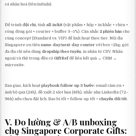
cá nhân hoá (tên/initials).
Để tránh
đội chi
, tính
all-in/kit
(vật phẩm + hộp + in/khắc + chèn +
công đóng gói + courier + buffer 3–5%). Cân nhắc
2 phiên bản
cho
cùng concept (Standard vs. VIP) để linh hoạt theo tier. Nội địa
Singapore ưu tiên
same-day/next-day courier
với box <2kg; gửi
đa địa chỉ nên dùng
dropship theo tuyến
, in nhãn từ CSV. Nhãn
ngoài và thẻ trong đều có
GiftRef
để liên kết quà ↔ CRM ↔
microsite.
Sau giao, kích hoạt
playbook follow-up 3 bước
: email cảm ơn +
ảnh bộ quà (24h), đề xuất 2 slot hẹn (48h), nhắc nhẹ LinkedIn (72–
96h) nếu chưa đặt lịch. Bao bì tốt + follow-up tốt =
chuyển đổi tốt
.
V. Đo lường & A/B unboxing
cho
Singapore Corporate Gifts
: