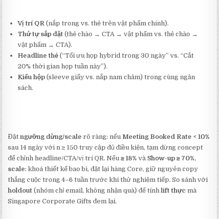
Vị trí QR
(nắp trong vs. thẻ trên vật phẩm chính).
Thứ tự sắp đặt
(thẻ chào → CTA → vật phẩm vs. thẻ chào →
vật phẩm → CTA).
Headline thẻ
(“Tối ưu họp hybrid trong 30 ngày” vs. “Cắt
20% thời gian họp tuần này”).
Kiểu hộp
(sleeve giấy vs. nắp nam châm) trong cùng ngân
sách.
Đặt
ngưỡng dừng/scale
rõ ràng: nếu
Meeting Booked Rate < 10%
sau 14 ngày với n ≥ 150 truy cập đủ điều kiện, tạm dừng concept
để chỉnh headline/CTA/vị trí QR. Nếu
≥ 18%
và
Show-up ≥ 70%
,
scale
: khoá thiết kế bao bì, đặt lại hàng Core, giữ nguyên copy
thắng cuộc trong 4–6 tuần trước khi thử nghiệm tiếp. So sánh với
holdout
(nhóm chỉ email, không nhận quà) để tính
lift thực
mà
Singapore Corporate Gifts đem lại.