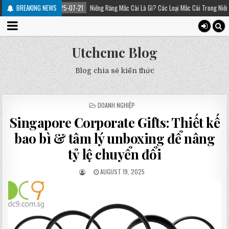
2025-07-21
BREAKING NEWS
Niềng Răng Mắc Cài Là Gì? Các Loại Mắc Cài Trong Niềng Răng – Platinum 
Utchcmc Blog
Blog chia sẻ kiến thức
POSTED
DOANH NGHIỆP
IN
Singapore Corporate Gifts: Thiết kế
bao bì & tâm lý unboxing để nâng
tỷ lệ chuyển đổi
AUGUST 19, 2025