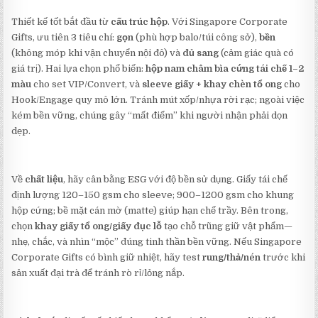
Thiết kế tốt bắt đầu từ
cấu trúc hộp
. Với Singapore Corporate
Gifts, ưu tiên 3 tiêu chí:
gọn
(phù hợp balo/túi công sở),
bền
(không móp khi vận chuyển nội đô) và
đủ sang
(cảm giác quà có
giá trị). Hai lựa chọn phổ biến:
hộp nam châm bìa cứng tái chế 1–2
màu
cho set VIP/Convert, và
sleeve giấy + khay chèn tổ ong
cho
Hook/Engage quy mô lớn. Tránh mút xốp/nhựa rời rạc; ngoài việc
kém bền vững, chúng gây “mất điểm” khi người nhận phải dọn
dẹp.
Về
chất liệu
, hãy cân bằng ESG với độ bền sử dụng. Giấy tái chế
định lượng 120–150 gsm cho sleeve; 900–1200 gsm cho khung
hộp cứng; bề mặt cán mờ (matte) giúp hạn chế trầy. Bên trong,
chọn
khay giấy tổ ong/giấy đục lỗ
tạo chỗ trũng giữ vật phẩm—
nhẹ, chắc, và nhìn “mộc” đúng tinh thần bền vững. Nếu Singapore
Corporate Gifts có bình giữ nhiệt, hãy test
rung/thả/nén
trước khi
sản xuất đại trà để tránh rò rỉ/lỏng nắp.