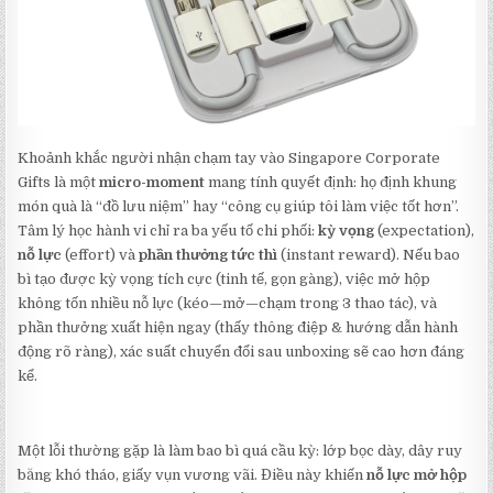
Khoảnh khắc người nhận chạm tay vào Singapore Corporate
Gifts là một
micro-moment
mang tính quyết định: họ định khung
món quà là “đồ lưu niệm” hay “công cụ giúp tôi làm việc tốt hơn”.
Tâm lý học hành vi chỉ ra ba yếu tố chi phối:
kỳ vọng
(expectation),
nỗ lực
(effort) và
phần thưởng tức thì
(instant reward). Nếu bao
bì tạo được kỳ vọng tích cực (tinh tế, gọn gàng), việc mở hộp
không tốn nhiều nỗ lực (kéo—mở—chạm trong 3 thao tác), và
phần thưởng xuất hiện ngay (thấy thông điệp & hướng dẫn hành
động rõ ràng), xác suất chuyển đổi sau unboxing sẽ cao hơn đáng
kể.
Một lỗi thường gặp là làm bao bì quá cầu kỳ: lớp bọc dày, dây ruy
băng khó tháo, giấy vụn vương vãi. Điều này khiến
nỗ lực mở hộp