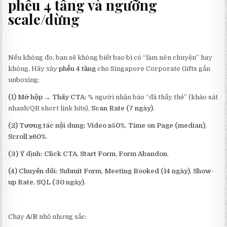
phễu 4 tầng và ngưỡng
scale/dừng
Nếu không đo, bạn sẽ không biết bao bì có “làm nên chuyện” hay
không. Hãy xây
phễu 4 tầng
cho Singapore Corporate Gifts gắn
unboxing:
(1) Mở hộp → Thấy CTA:
% người nhận báo “đã thấy thẻ” (khảo sát
nhanh/QR short link hits),
Scan Rate (7 ngày)
.
(2) Tương tác nội dung:
Video ≥50%
,
Time on Page (median)
,
Scroll ≥60%
.
(3) Ý định:
Click CTA
,
Start Form
,
Form Abandon
.
(4) Chuyển đổi:
Submit Form
,
Meeting Booked (14 ngày)
,
Show-
up Rate
,
SQL (30 ngày)
.
Chạy
A/B
nhỏ nhưng sắc: