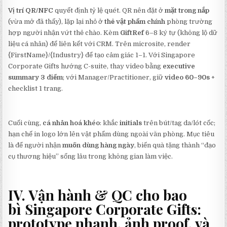
Vị trí QR/NFC
quyết định tỷ lệ quét. QR nên đặt ở
mặt trong nắp
(vừa mở đã thấy), lặp lại nhỏ ở
thẻ vật phẩm chính
phòng trường
hợp người nhận vứt thẻ chào. Kèm
GiftRef
6–8 ký tự (không lộ dữ
liệu cá nhân) để liên kết với CRM. Trên microsite, render
{FirstName}/{Industry} để tạo cảm giác 1–1. Với Singapore
Corporate Gifts hướng C-suite, thay video bằng
executive
summary 3 điểm
; với Manager/Practitioner, giữ
video 60–90s
+
checklist 1 trang.
Cuối cùng,
cá nhân hoá khéo
: khắc
initials
trên bút/tag da/lót cốc;
hạn chế in logo lớn lên vật phẩm dùng ngoài văn phòng. Mục tiêu
là để người nhận
muốn dùng hàng ngày
, biến quà tặng thành “đạo
cụ thương hiệu” sống lâu trong không gian làm việc.
IV. Vận hành & QC cho bao
bì
Singapore Corporate Gifts
:
prototype nhanh, ảnh proof, và