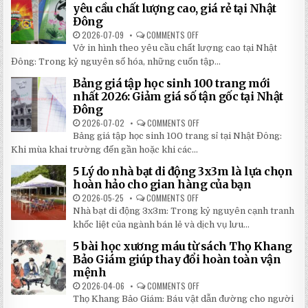
BẠN
NGOÀI
yêu cầu chất lượng cao, giá rẻ tại Nhật
TIẾT
TRỜI
Đông
KIỆM
SÂN
ĐẾN
TRƯỜNG
2026-07-09
COMMENTS OFF
ON
30%
SIÊU
CHỈ
KHI
BỀN
Vở in hình theo yêu cầu chất lượng cao tại Nhật
24H
LẮP
ĐÁNG
ĐỂ
ĐẶT
Đông: Trong kỷ nguyên số hóa, những cuốn tập...
ĐẦU
HOÀN
TƯ
THÀNH
NHẤT
Bảng giá tập học sinh 100 trang mới
VỞ
2026
IN
nhất 2026: Giảm giá số tận gốc tại Nhật
HÌNH
Đông
THEO
YÊU
2026-07-02
COMMENTS OFF
ON
CẦU
BẢNG
CHẤT
Bảng giá tập học sinh 100 trang sỉ tại Nhật Đông:
GIÁ
LƯỢNG
TẬP
Khi mùa khai trường đến gần hoặc khi các...
CAO,
HỌC
GIÁ
SINH
RẺ
5 Lý do nhà bạt di động 3x3m là lựa chọn
100
TẠI
TRANG
hoàn hảo cho gian hàng của bạn
NHẬT
MỚI
ĐÔNG
NHẤT
2026-05-25
COMMENTS OFF
ON
2026:
5
Nhà bạt di động 3x3m: Trong kỷ nguyên cạnh tranh
GIẢM
LÝ
GIÁ
DO
khốc liệt của ngành bán lẻ và dịch vụ lưu...
SỐ
NHÀ
TẬN
BẠT
5 bài học xương máu từ sách Thọ Khang
GỐC
DI
TẠI
ĐỘNG
Bảo Giám giúp thay đổi hoàn toàn vận
NHẬT
3X3M
mệnh
ĐÔNG
LÀ
LỰA
2026-04-06
COMMENTS OFF
ON
CHỌN
5
HOÀN
Thọ Khang Bảo Giám: Báu vật dẫn đường cho người
BÀI
HẢO