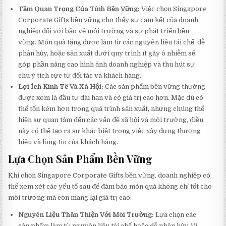
Tầm Quan Trọng Của Tính Bền Vững:
Việc chọn Singapore
Corporate Gifts bền vững cho thấy sự cam kết của doanh
nghiệp đối với bảo vệ môi trường và sự phát triển bền
vững. Món quà tặng được làm từ các nguyên liệu tái chế, dễ
phân hủy, hoặc sản xuất dưới quy trình ít gây ô nhiễm sẽ
góp phần nâng cao hình ảnh doanh nghiệp và thu hút sự
chú ý tích cực từ đối tác và khách hàng.
Lợi Ích Kinh Tế Và Xã Hội:
Các sản phẩm bền vững thường
được xem là đầu tư dài hạn và có giá trị cao hơn. Mặc dù có
thể tốn kém hơn trong quá trình sản xuất, nhưng chúng thể
hiện sự quan tâm đến các vấn đề xã hội và môi trường, điều
này có thể tạo ra sự khác biệt trong việc xây dựng thương
hiệu và lòng tin của khách hàng.
Lựa Chọn Sản Phẩm Bền Vững
Khi chọn Singapore Corporate Gifts bền vững, doanh nghiệp có
thể xem xét các yếu tố sau để đảm bảo món quà không chỉ tốt cho
môi trường mà còn mang lại giá trị cao:
Nguyên Liệu Thân Thiện Với Môi Trường:
Lựa chọn các
sản phẩm làm từ nguyên liệu tái chế hoặc dễ phân hủy. Ví