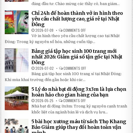
5
LOẠI
đáng đầu tư: Chào mừng các thầy cô, ban giám...
BÍ
DÙ
MẬT
CHE
Chỉ 24h để hoàn thành vở in hình theo
GIÚP
NẮNG
BẠN
NGOÀI
yêu cầu chất lượng cao, giá rẻ tại Nhật
TIẾT
TRỜI
Đông
KIỆM
SÂN
ĐẾN
TRƯỜNG
2026-07-09
COMMENTS OFF
ON
30%
SIÊU
CHỈ
KHI
BỀN
Vở in hình theo yêu cầu chất lượng cao tại Nhật
24H
LẮP
ĐÁNG
ĐỂ
ĐẶT
Đông: Trong kỷ nguyên số hóa, những cuốn tập...
ĐẦU
HOÀN
TƯ
THÀNH
NHẤT
Bảng giá tập học sinh 100 trang mới
VỞ
2026
IN
nhất 2026: Giảm giá số tận gốc tại Nhật
HÌNH
Đông
THEO
YÊU
2026-07-02
COMMENTS OFF
ON
CẦU
BẢNG
CHẤT
Bảng giá tập học sinh 100 trang sỉ tại Nhật Đông:
GIÁ
LƯỢNG
TẬP
Khi mùa khai trường đến gần hoặc khi các...
CAO,
HỌC
GIÁ
SINH
RẺ
5 Lý do nhà bạt di động 3x3m là lựa chọn
100
TẠI
TRANG
hoàn hảo cho gian hàng của bạn
NHẬT
MỚI
ĐÔNG
NHẤT
2026-05-25
COMMENTS OFF
ON
2026:
5
Nhà bạt di động 3x3m: Trong kỷ nguyên cạnh tranh
GIẢM
LÝ
GIÁ
DO
khốc liệt của ngành bán lẻ và dịch vụ lưu...
SỐ
NHÀ
TẬN
BẠT
5 bài học xương máu từ sách Thọ Khang
GỐC
DI
TẠI
ĐỘNG
Bảo Giám giúp thay đổi hoàn toàn vận
NHẬT
3X3M
mệnh
ĐÔNG
LÀ