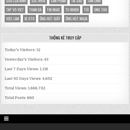
SUA CUA KINH
SUC KHOE
SẢN PHẨM
TAI SAO
TAM LINH
TAP VO VIET
THAN DA
TIN KHAC
TU NHIEN
TÚI
UNG THU
VIEC LAM
XE OTO
ỐNG HÚT GIẤY
ỐNG HÚT NHỰA
THỐNG KÊ TRUY CẬP
Today's Visitors:
12
Yesterday's Visitors:
43
Last 7 Days Views:
1,116
Last 30 Days Views:
4,692
Total Views:
1,666,732
Total Posts:
660