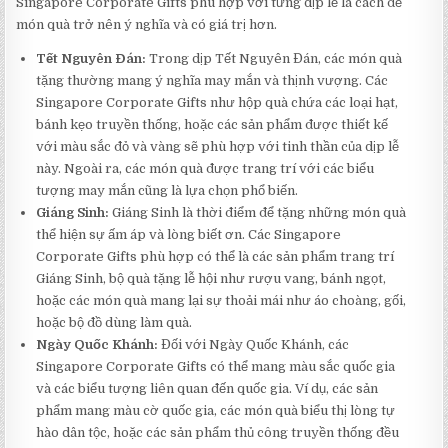
Singapore Corporate Gifts phù hợp với từng dịp lễ là cách để
món quà trở nên ý nghĩa và có giá trị hơn.
Tết Nguyên Đán:
Trong dịp Tết Nguyên Đán, các món quà
tặng thường mang ý nghĩa may mắn và thịnh vượng. Các
Singapore Corporate Gifts như hộp quà chứa các loại hạt,
bánh kẹo truyền thống, hoặc các sản phẩm được thiết kế
với màu sắc đỏ và vàng sẽ phù hợp với tinh thần của dịp lễ
này. Ngoài ra, các món quà được trang trí với các biểu
tượng may mắn cũng là lựa chọn phổ biến.
Giáng Sinh:
Giáng Sinh là thời điểm để tặng những món quà
thể hiện sự ấm áp và lòng biết ơn. Các Singapore
Corporate Gifts phù hợp có thể là các sản phẩm trang trí
Giáng Sinh, bộ quà tặng lễ hội như rượu vang, bánh ngọt,
hoặc các món quà mang lại sự thoải mái như áo choàng, gối,
hoặc bộ đồ dùng làm quà.
Ngày Quốc Khánh:
Đối với Ngày Quốc Khánh, các
Singapore Corporate Gifts có thể mang màu sắc quốc gia
và các biểu tượng liên quan đến quốc gia. Ví dụ, các sản
phẩm mang màu cờ quốc gia, các món quà biểu thị lòng tự
hào dân tộc, hoặc các sản phẩm thủ công truyền thống đều