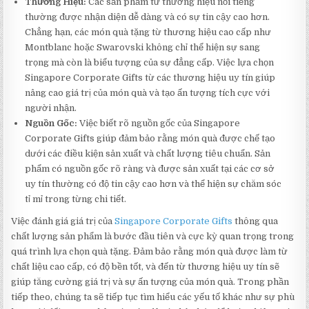
Thương Hiệu:
Các sản phẩm từ thương hiệu nổi tiếng
thường được nhận diện dễ dàng và có sự tin cậy cao hơn.
Chẳng hạn, các món quà tặng từ thương hiệu cao cấp như
Montblanc hoặc Swarovski không chỉ thể hiện sự sang
trọng mà còn là biểu tượng của sự đẳng cấp. Việc lựa chọn
Singapore Corporate Gifts từ các thương hiệu uy tín giúp
nâng cao giá trị của món quà và tạo ấn tượng tích cực với
người nhận.
Nguồn Gốc:
Việc biết rõ nguồn gốc của Singapore
Corporate Gifts giúp đảm bảo rằng món quà được chế tạo
dưới các điều kiện sản xuất và chất lượng tiêu chuẩn. Sản
phẩm có nguồn gốc rõ ràng và được sản xuất tại các cơ sở
uy tín thường có độ tin cậy cao hơn và thể hiện sự chăm sóc
tỉ mỉ trong từng chi tiết.
Việc đánh giá giá trị của
Singapore Corporate Gifts
thông qua
chất lượng sản phẩm là bước đầu tiên và cực kỳ quan trọng trong
quá trình lựa chọn quà tặng. Đảm bảo rằng món quà được làm từ
chất liệu cao cấp, có độ bền tốt, và đến từ thương hiệu uy tín sẽ
giúp tăng cường giá trị và sự ấn tượng của món quà. Trong phần
tiếp theo, chúng ta sẽ tiếp tục tìm hiểu các yếu tố khác như sự phù