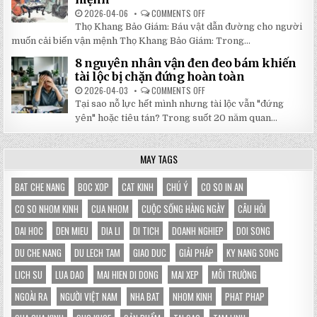
LỰA
2026-04-06
COMMENTS OFF
ON
CHỌN
5
HOÀN
Thọ Khang Bảo Giám: Báu vật dẫn đường cho người
BÀI
HẢO
HỌC
muốn cải biến vận mệnh Thọ Khang Bảo Giám: Trong...
CHO
XƯƠNG
GIAN
MÁU
HÀNG
8 nguyên nhân vận đen đeo bám khiến
TỪ
CỦA
SÁCH
tài lộc bị chặn đứng hoàn toàn
BẠN
THỌ
KHANG
2026-04-03
COMMENTS OFF
ON
BẢO
8
Tại sao nỗ lực hết mình nhưng tài lộc vẫn "đứng
GIÁM
NGUYÊN
GIÚP
NHÂN
yên" hoặc tiêu tán? Trong suốt 20 năm quan...
THAY
VẬN
ĐỔI
ĐEN
HOÀN
ĐEO
TOÀN
BÁM
MAY TAGS
VẬN
KHIẾN
MỆNH
TÀI
LỘC
BỊ
BAT CHE NANG
BOC XOP
CAT KINH
CHÚ Ý
CO SO IN AN
CHẶN
ĐỨNG
CO SO NHOM KINH
CUA NHOM
CUỘC SỐNG HÀNG NGÀY
CÂU HỎI
HOÀN
TOÀN
DAI HOC
DEN MIEU
DIA LI
DI TICH
DOANH NGHIEP
DOI SONG
DU CHE NANG
DU LECH TAM
GIAO DUC
GIẢI PHÁP
KY NANG SONG
LICH SU
LUA DAO
MAI HIEN DI DONG
MAI XEP
MÔI TRƯỜNG
NGOÀI RA
NGƯỜI VIỆT NAM
NHA BAT
NHOM KINH
PHAT PHAP