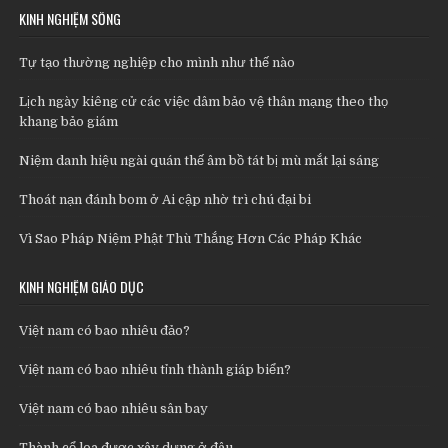
KINH NGHIỆM SỐNG
Tự tạo thường nghiệp cho mình như thế nào
Lịch ngày kiêng cử các việc dâm bảo vệ thân mạng theo thọ
khang bảo giám
Niệm danh hiệu ngài quán thế âm bồ tát bị mù mắt lại sáng
Thoát nạn đánh bom ở Ai cập nhờ trì chú đại bi
Vì Sao Pháp Niệm Phật Thù Thắng Hơn Các Pháp Khác
KINH NGHIỆM GIÁO DỤC
Việt nam có bao nhiêu đảo?
Việt nam có bao nhiêu tỉnh thành giáp biển?
Việt nam có bao nhiêu sân bay
Thành cổ loa được xây dựng ở đâu