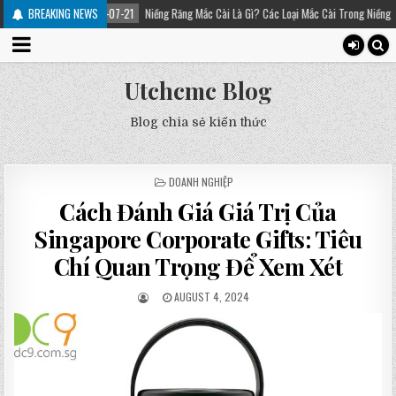
025-07-21
BREAKING NEWS
Niềng Răng Mắc Cài Là Gì? Các Loại Mắc Cài Trong Niềng Răng – Platinum Den
Utchcmc Blog
Blog chia sẻ kiến thức
POSTED
DOANH NGHIỆP
IN
Cách Đánh Giá Giá Trị Của
Singapore Corporate Gifts: Tiêu
Chí Quan Trọng Để Xem Xét
AUGUST 4, 2024