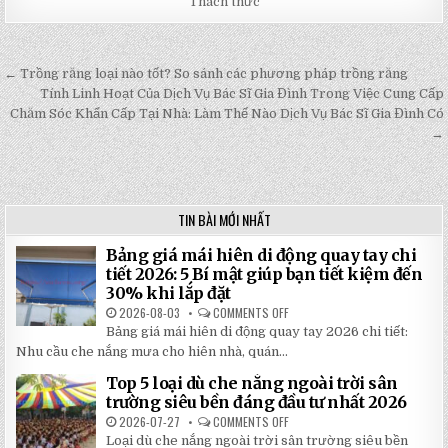
Thách thức
← Trồng răng loại nào tốt? So sánh các phương pháp trồng răng
Post
Tính Linh Hoạt Của Dịch Vụ Bác Sĩ Gia Đình Trong Việc Cung Cấp
navigation
Chăm Sóc Khẩn Cấp Tại Nhà: Làm Thế Nào Dịch Vụ Bác Sĩ Gia Đình Có
→
TIN BÀI MỚI NHẤT
Bảng giá mái hiên di động quay tay chi
tiết 2026: 5 Bí mật giúp bạn tiết kiệm đến
30% khi lắp đặt
2026-08-03
COMMENTS OFF
ON
BẢNG
Bảng giá mái hiên di động quay tay 2026 chi tiết:
GIÁ
MÁI
Nhu cầu che nắng mưa cho hiên nhà, quán...
HIÊN
DI
Top 5 loại dù che nắng ngoài trời sân
ĐỘNG
QUAY
trường siêu bền đáng đầu tư nhất 2026
TAY
CHI
2026-07-27
COMMENTS OFF
ON
TIẾT
TOP
Loại dù che nắng ngoài trời sân trường siêu bền
2026:
5