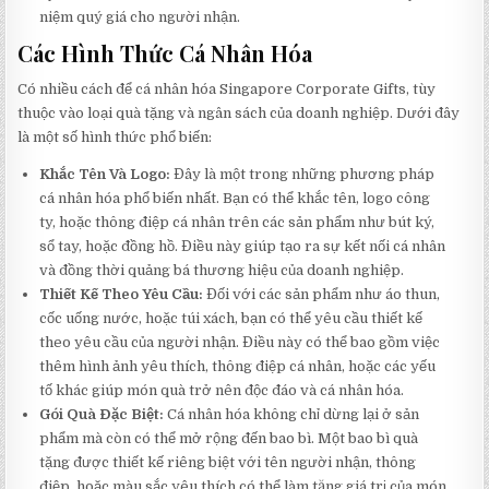
niệm quý giá cho người nhận.
Các Hình Thức Cá Nhân Hóa
Có nhiều cách để cá nhân hóa Singapore Corporate Gifts, tùy
thuộc vào loại quà tặng và ngân sách của doanh nghiệp. Dưới đây
là một số hình thức phổ biến:
Khắc Tên Và Logo:
Đây là một trong những phương pháp
cá nhân hóa phổ biến nhất. Bạn có thể khắc tên, logo công
ty, hoặc thông điệp cá nhân trên các sản phẩm như bút ký,
sổ tay, hoặc đồng hồ. Điều này giúp tạo ra sự kết nối cá nhân
và đồng thời quảng bá thương hiệu của doanh nghiệp.
Thiết Kế Theo Yêu Cầu:
Đối với các sản phẩm như áo thun,
cốc uống nước, hoặc túi xách, bạn có thể yêu cầu thiết kế
theo yêu cầu của người nhận. Điều này có thể bao gồm việc
thêm hình ảnh yêu thích, thông điệp cá nhân, hoặc các yếu
tố khác giúp món quà trở nên độc đáo và cá nhân hóa.
Gói Quà Đặc Biệt:
Cá nhân hóa không chỉ dừng lại ở sản
phẩm mà còn có thể mở rộng đến bao bì. Một bao bì quà
tặng được thiết kế riêng biệt với tên người nhận, thông
điệp, hoặc màu sắc yêu thích có thể làm tăng giá trị của món