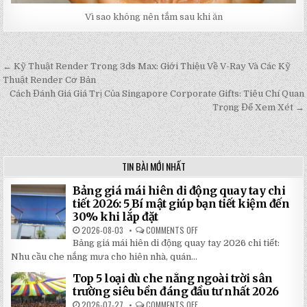
Vì sao không nên tắm sau khi ăn
← Kỹ Thuật Render Trong 3ds Max: Giới Thiệu Về V-Ray Và Các Kỹ
Post
Thuật Render Cơ Bản
navigation
Cách Đánh Giá Giá Trị Của Singapore Corporate Gifts: Tiêu Chí Quan
Trọng Để Xem Xét →
TIN BÀI MỚI NHẤT
Bảng giá mái hiên di động quay tay chi
tiết 2026: 5 Bí mật giúp bạn tiết kiệm đến
30% khi lắp đặt
2026-08-03
COMMENTS OFF
ON
BẢNG
Bảng giá mái hiên di động quay tay 2026 chi tiết:
GIÁ
MÁI
Nhu cầu che nắng mưa cho hiên nhà, quán...
HIÊN
DI
Top 5 loại dù che nắng ngoài trời sân
ĐỘNG
QUAY
trường siêu bền đáng đầu tư nhất 2026
TAY
CHI
2026-07-27
COMMENTS OFF
ON