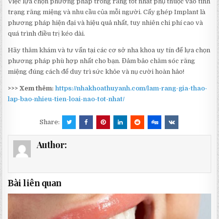
Việc lựa chọn phương pháp trồng răng tốt nhất phụ thuộc vào tình
trạng răng miệng và nhu cầu của mỗi người. Cấy ghép Implant là
phương pháp hiện đại và hiệu quả nhất, tuy nhiên chi phí cao và
quá trình điều trị kéo dài.
Hãy thăm khám và tư vấn tại các cơ sở nha khoa uy tín để lựa chọn
phương pháp phù hợp nhất cho bạn. Đảm bảo chăm sóc răng
miệng đúng cách để duy trì sức khỏe và nụ cười hoàn hảo!
>>> Xem thêm:
https://nhakhoathuyanh.com/lam-rang-gia-thao-
lap-bao-nhieu-tien-loai-nao-tot-nhat/
Share:
Author:
Bài liên quan