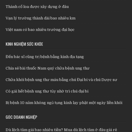
Thành cổ loa được xây dựng ở đâu
Vạn lý trường thành dài bao nhiêu km
Việt nam có bao nhiêu trường đại học
KINH NGHIỆM SỨC KHỎE
Đến bác sĩ cũng trị bệnh bằng kinh địa tạng
Chia sẻ bài thuốc Nam quý chữa bệnh ung thư
Chữa khỏi bệnh ung thư máu bằng chú Đại bi và chú Dược sư
Cô gái hết bệnh ung thư tủy nhờ trì chú đại bi
Bị bệnh 10 năm không ngủ tụng kinh lạy phật một ngày liền khỏi
GÓC DOANH NGHIỆP
Dù lệch tâm giá bao nhiêu tiền? Mua dù lệch tâm ở đâu giá rẻ