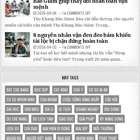
Bảo Giám giúp thay đổi hoàn toàn vận
NHẬT
3X3M
mệnh
ĐÔNG
LÀ
LỰA
2026-04-06
COMMENTS OFF
ON
CHỌN
5
HOÀN
Thọ Khang Bảo Giám: Báu vật dẫn đường cho người
BÀI
HẢO
HỌC
muốn cải biến vận mệnh Thọ Khang Bảo Giám: Trong...
CHO
XƯƠNG
GIAN
MÁU
HÀNG
8 nguyên nhân vận đen đeo bám khiến
TỪ
CỦA
SÁCH
tài lộc bị chặn đứng hoàn toàn
BẠN
THỌ
KHANG
2026-04-03
COMMENTS OFF
ON
BẢO
8
Tại sao nỗ lực hết mình nhưng tài lộc vẫn "đứng
GIÁM
NGUYÊN
GIÚP
NHÂN
yên" hoặc tiêu tán? Trong suốt 20 năm quan...
THAY
VẬN
ĐỔI
ĐEN
HOÀN
ĐEO
TOÀN
BÁM
MAY TAGS
VẬN
KHIẾN
MỆNH
TÀI
LỘC
BỊ
BAT CHE NANG
BOC XOP
CAT KINH
CHÚ Ý
CO SO IN AN
CHẶN
ĐỨNG
CO SO NHOM KINH
CUA NHOM
CUỘC SỐNG HÀNG NGÀY
CÂU HỎI
HOÀN
TOÀN
DAI HOC
DEN MIEU
DIA LI
DI TICH
DOANH NGHIEP
DOI SONG
DU CHE NANG
DU LECH TAM
GIAO DUC
GIẢI PHÁP
KY NANG SONG
LICH SU
LUA DAO
MAI HIEN DI DONG
MAI XEP
MÔI TRƯỜNG
NGOÀI RA
NGƯỜI VIỆT NAM
NHA BAT
NHOM KINH
PHAT PHAP