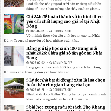
TIẾT
TOP
Loại dù che nắng ngoài trời sân trường siêu bền
2026:
5
5
LOẠI
đáng đầu tư: Chào mừng các thầy cô, ban giám...
BÍ
DÙ
MẬT
CHE
Chỉ 24h để hoàn thành vở in hình theo
GIÚP
NẮNG
BẠN
NGOÀI
yêu cầu chất lượng cao, giá rẻ tại Nhật
TIẾT
TRỜI
Đông
KIỆM
SÂN
ĐẾN
TRƯỜNG
2026-07-09
COMMENTS OFF
ON
30%
SIÊU
CHỈ
KHI
BỀN
Vở in hình theo yêu cầu chất lượng cao tại Nhật
24H
LẮP
ĐÁNG
ĐỂ
ĐẶT
Đông: Trong kỷ nguyên số hóa, những cuốn tập...
ĐẦU
HOÀN
TƯ
THÀNH
NHẤT
Bảng giá tập học sinh 100 trang mới
VỞ
2026
IN
nhất 2026: Giảm giá số tận gốc tại Nhật
HÌNH
Đông
THEO
YÊU
2026-07-02
COMMENTS OFF
ON
CẦU
BẢNG
CHẤT
Bảng giá tập học sinh 100 trang sỉ tại Nhật Đông:
GIÁ
LƯỢNG
TẬP
Khi mùa khai trường đến gần hoặc khi các...
CAO,
HỌC
GIÁ
SINH
RẺ
5 Lý do nhà bạt di động 3x3m là lựa chọn
100
TẠI
TRANG
hoàn hảo cho gian hàng của bạn
NHẬT
MỚI
ĐÔNG
NHẤT
2026-05-25
COMMENTS OFF
ON
2026:
5
Nhà bạt di động 3x3m: Trong kỷ nguyên cạnh tranh
GIẢM
LÝ
GIÁ
DO
khốc liệt của ngành bán lẻ và dịch vụ lưu...
SỐ
NHÀ
TẬN
BẠT
5 bài học xương máu từ sách Thọ Khang
GỐC
DI
TẠI
ĐỘNG