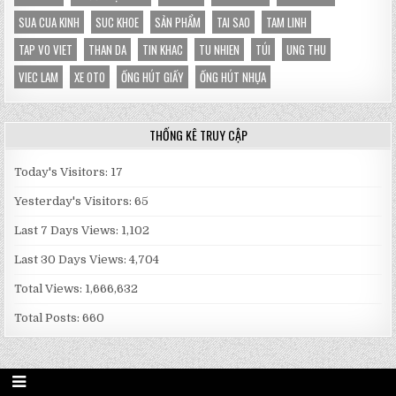
SUA CUA KINH
SUC KHOE
SẢN PHẨM
TAI SAO
TAM LINH
TAP VO VIET
THAN DA
TIN KHAC
TU NHIEN
TÚI
UNG THU
VIEC LAM
XE OTO
ỐNG HÚT GIẤY
ỐNG HÚT NHỰA
THỐNG KÊ TRUY CẬP
Today's Visitors:
17
Yesterday's Visitors:
65
Last 7 Days Views:
1,102
Last 30 Days Views:
4,704
Total Views:
1,666,632
Total Posts:
660