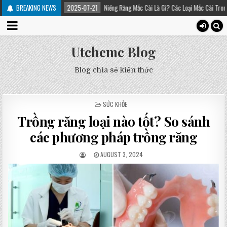
BREAKING NEWS
2025-07-21
Niềng Răng Mắc Cài Là Gì? Các Loại Mắc Cài Trong Niềng Răng – P
Utchcmc Blog
Blog chia sẻ kiến thức
POSTED
SỨC KHỎE
IN
Trồng răng loại nào tốt? So sánh
các phương pháp trồng răng
AUGUST 3, 2024