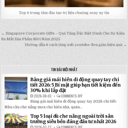
Top 4 trung tâm đào tạo trị liệu chuông xoay uy tín
← Singapore Corporate Gifts – Quà Tặng Đặc Biệt Dành Cho Sự Kiện
Post
Ra Mắt Sản Phẩm Mới Năm 2025
navigation
Hướng dẫn 6 cách tăng sub youtube đơn giản hiệu quả →
TIN BÀI MỚI NHẤT
Bảng giá mái hiên di động quay tay chi
tiết 2026: 5 Bí mật giúp bạn tiết kiệm đến
30% khi lắp đặt
2026-08-03
COMMENTS OFF
ON
BẢNG
Bảng giá mái hiên di động quay tay 2026 chi tiết:
GIÁ
MÁI
Nhu cầu che nắng mưa cho hiên nhà, quán...
HIÊN
DI
Top 5 loại dù che nắng ngoài trời sân
ĐỘNG
QUAY
trường siêu bền đáng đầu tư nhất 2026
TAY
CHI
2026-07-27
COMMENTS OFF
ON