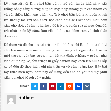
kỹ năng xã hội. Khi chơi bập bênh, trẻ rèn luyện khả năng giữ
thăng bằng, tăng cường sự phối hợp nhịp nhàng giữa các nhóm cơ
và cải thiện khả năng phản xạ. Trò chơi bập bênh khuyến khích
trẻ tương tác với bạn chơi, học cách chia sẻ lượt chơi, hiểu cảm
giác chờ đợi, và cùng phối hợp để trò chơi diễn ra suôn sẻ. Qua đó,
trẻ phát triển kỹ năng làm việc nhóm, sự đồng cảm và tinh thần
đồng đội.
Đồ dùng và đồ chơi ngoài trời tự làm không chỉ là món quà thú vị
cho trẻ mầm non mà còn mang lại nhiều giá trị giáo dục, bảo vệ
môi trường và tăng cường gắn kết gia đình. Những ý tưởng như
xích đu từ lốp xe, cầu trượt từ giấy carton hay vách leo núi từ lốp
xe cũ đều dễ thực hiện, chi phí thấp và vô cùng sáng tạo. Hãy bắt
tay thực hiện ngay hôm nay để mang đến cho bé yêu những phút
giây vui chơi bổ ích và ý nghĩa!
Share:
Author: