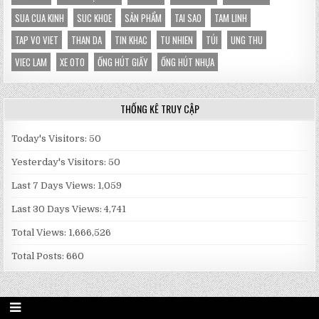
SUA CUA KINH
SUC KHOE
SẢN PHẨM
TAI SAO
TAM LINH
TAP VO VIET
THAN DA
TIN KHAC
TU NHIEN
TÚI
UNG THU
VIEC LAM
XE OTO
ỐNG HÚT GIẤY
ỐNG HÚT NHỰA
THỐNG KÊ TRUY CẬP
Today's Visitors:
50
Yesterday's Visitors:
50
Last 7 Days Views:
1,059
Last 30 Days Views:
4,741
Total Views:
1,666,526
Total Posts:
660