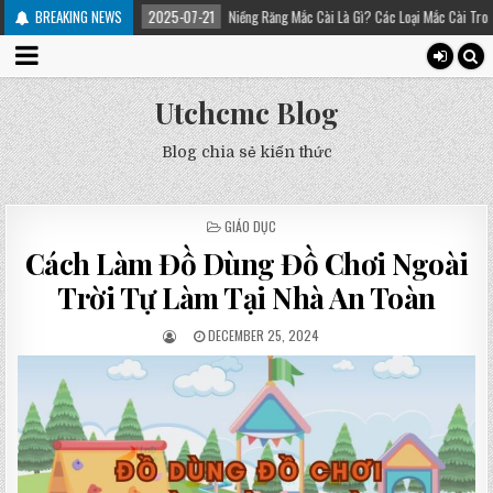
ị
BREAKING NEWS
2025-07-21
Niềng Răng Mắc Cài Là Gì? Các Loại Mắc Cài Trong Niềng Răng – 
Utchcmc Blog
Blog chia sẻ kiến thức
POSTED
GIÁO DỤC
IN
Cách Làm Đồ Dùng Đồ Chơi Ngoài
Trời Tự Làm Tại Nhà An Toàn
DECEMBER 25, 2024