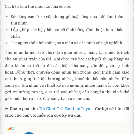
Cách tự làm thú nhún tại nhà cho bé:
Sử dụng các lò xo cũ, khung gỗ hoặc ống nhựa để làm thân
thú nhún.
Lắp ghép các bộ phận và cố định bằng đinh hoặc keo chắc
chắn.
Trang trí thú nhún bằng sơn màu và các hình vẽ ngộ nghĩnh.
Thú nhún là một trò chơi đơn giản nhưng mang lại nhiều lợi ích
cho sự phát triển của trẻ. Khi chơi, trẻ học cách giữ thăng bằng và
điều khiển cơ thể, từ đó cải thiện khả năng vận động và sự linh
hoạt. Đồng thời, chuyển động nhún lên xuống kích thích cảm giác
vui thích, giúp trẻ tận hưởng những khoảnh khắc hồn nhiên. Bên
cạnh đó, thú nhún với thiết kế ngộ nghĩnh, nhiều màu sắc còn khơi
gợi trí tưởng tượng, đưa trẻ vào những câu chuyện thú vị và thế
giới tuổi thơ rực rỡ, đầy sáng tạo và niềm vui.
➥ Khám phá kho
Đồ Chơi Trẻ Em LndToys
– Cơ hội sở hữu đồ
chơi cao cấp với mức giá cực kỳ ưu đãi.