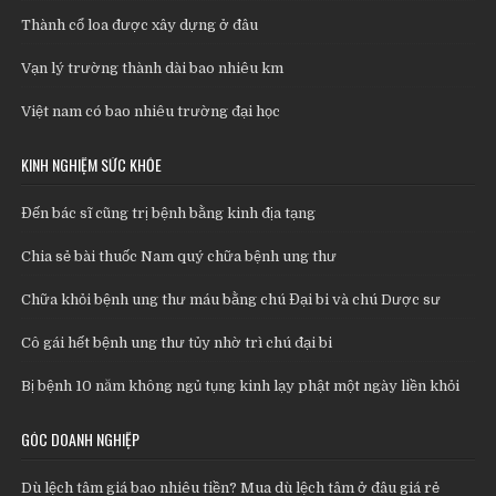
Thành cổ loa được xây dựng ở đâu
Vạn lý trường thành dài bao nhiêu km
Việt nam có bao nhiêu trường đại học
KINH NGHIỆM SỨC KHỎE
Đến bác sĩ cũng trị bệnh bằng kinh địa tạng
Chia sẻ bài thuốc Nam quý chữa bệnh ung thư
Chữa khỏi bệnh ung thư máu bằng chú Đại bi và chú Dược sư
Cô gái hết bệnh ung thư tủy nhờ trì chú đại bi
Bị bệnh 10 năm không ngủ tụng kinh lạy phật một ngày liền khỏi
GÓC DOANH NGHIỆP
Dù lệch tâm giá bao nhiêu tiền? Mua dù lệch tâm ở đâu giá rẻ