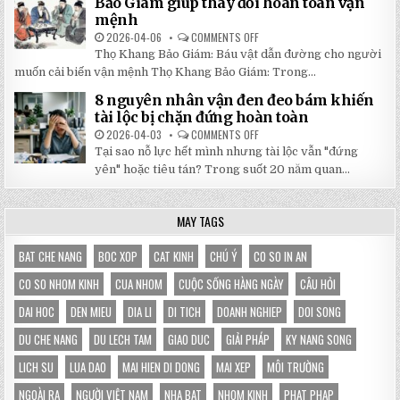
Bảo Giám giúp thay đổi hoàn toàn vận
NHẬT
3X3M
mệnh
ĐÔNG
LÀ
LỰA
2026-04-06
COMMENTS OFF
ON
CHỌN
5
HOÀN
Thọ Khang Bảo Giám: Báu vật dẫn đường cho người
BÀI
HẢO
HỌC
muốn cải biến vận mệnh Thọ Khang Bảo Giám: Trong...
CHO
XƯƠNG
GIAN
MÁU
HÀNG
8 nguyên nhân vận đen đeo bám khiến
TỪ
CỦA
SÁCH
tài lộc bị chặn đứng hoàn toàn
BẠN
THỌ
KHANG
2026-04-03
COMMENTS OFF
ON
BẢO
8
Tại sao nỗ lực hết mình nhưng tài lộc vẫn "đứng
GIÁM
NGUYÊN
GIÚP
NHÂN
yên" hoặc tiêu tán? Trong suốt 20 năm quan...
THAY
VẬN
ĐỔI
ĐEN
HOÀN
ĐEO
TOÀN
BÁM
MAY TAGS
VẬN
KHIẾN
MỆNH
TÀI
LỘC
BỊ
BAT CHE NANG
BOC XOP
CAT KINH
CHÚ Ý
CO SO IN AN
CHẶN
ĐỨNG
CO SO NHOM KINH
CUA NHOM
CUỘC SỐNG HÀNG NGÀY
CÂU HỎI
HOÀN
TOÀN
DAI HOC
DEN MIEU
DIA LI
DI TICH
DOANH NGHIEP
DOI SONG
DU CHE NANG
DU LECH TAM
GIAO DUC
GIẢI PHÁP
KY NANG SONG
LICH SU
LUA DAO
MAI HIEN DI DONG
MAI XEP
MÔI TRƯỜNG
NGOÀI RA
NGƯỜI VIỆT NAM
NHA BAT
NHOM KINH
PHAT PHAP