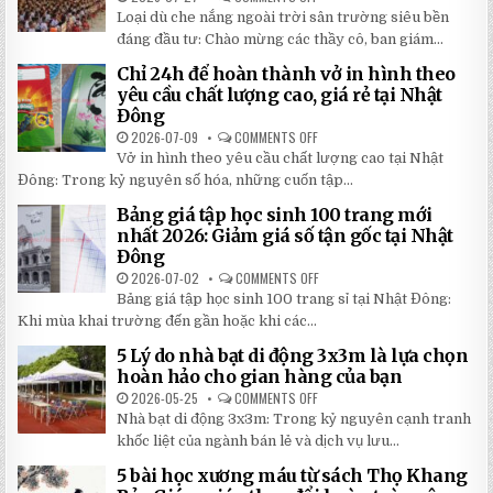
TIẾT
TOP
Loại dù che nắng ngoài trời sân trường siêu bền
2026:
5
5
LOẠI
đáng đầu tư: Chào mừng các thầy cô, ban giám...
BÍ
DÙ
MẬT
CHE
Chỉ 24h để hoàn thành vở in hình theo
GIÚP
NẮNG
BẠN
NGOÀI
yêu cầu chất lượng cao, giá rẻ tại Nhật
TIẾT
TRỜI
Đông
KIỆM
SÂN
ĐẾN
TRƯỜNG
2026-07-09
COMMENTS OFF
ON
30%
SIÊU
CHỈ
KHI
BỀN
Vở in hình theo yêu cầu chất lượng cao tại Nhật
24H
LẮP
ĐÁNG
ĐỂ
ĐẶT
Đông: Trong kỷ nguyên số hóa, những cuốn tập...
ĐẦU
HOÀN
TƯ
THÀNH
NHẤT
Bảng giá tập học sinh 100 trang mới
VỞ
2026
IN
nhất 2026: Giảm giá số tận gốc tại Nhật
HÌNH
Đông
THEO
YÊU
2026-07-02
COMMENTS OFF
ON
CẦU
BẢNG
CHẤT
Bảng giá tập học sinh 100 trang sỉ tại Nhật Đông:
GIÁ
LƯỢNG
TẬP
Khi mùa khai trường đến gần hoặc khi các...
CAO,
HỌC
GIÁ
SINH
RẺ
5 Lý do nhà bạt di động 3x3m là lựa chọn
100
TẠI
TRANG
hoàn hảo cho gian hàng của bạn
NHẬT
MỚI
ĐÔNG
NHẤT
2026-05-25
COMMENTS OFF
ON
2026:
5
Nhà bạt di động 3x3m: Trong kỷ nguyên cạnh tranh
GIẢM
LÝ
GIÁ
DO
khốc liệt của ngành bán lẻ và dịch vụ lưu...
SỐ
NHÀ
TẬN
BẠT
5 bài học xương máu từ sách Thọ Khang
GỐC
DI
TẠI
ĐỘNG