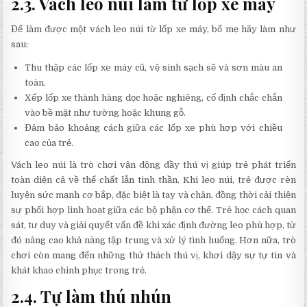
2.3. Vách leo núi làm từ lốp xe máy
Để làm được một vách leo núi từ lốp xe máy, bố mẹ hãy làm như
sau:
Thu thập các lốp xe máy cũ, vệ sinh sạch sẽ và sơn màu an
toàn.
Xếp lốp xe thành hàng dọc hoặc nghiêng, cố định chắc chắn
vào bề mặt như tường hoặc khung gỗ.
Đảm bảo khoảng cách giữa các lốp xe phù hợp với chiều
cao của trẻ.
Vách leo núi là trò chơi vận động đầy thú vị giúp trẻ phát triển
toàn diện cả về thể chất lẫn tinh thần. Khi leo núi, trẻ được rèn
luyện sức mạnh cơ bắp, đặc biệt là tay và chân, đồng thời cải thiện
sự phối hợp linh hoạt giữa các bộ phận cơ thể. Trẻ học cách quan
sát, tư duy và giải quyết vấn đề khi xác định đường leo phù hợp, từ
đó nâng cao khả năng tập trung và xử lý tình huống. Hơn nữa, trò
chơi còn mang đến những thử thách thú vị, khơi dậy sự tự tin và
khát khao chinh phục trong trẻ.
2.4. Tự làm thú nhún