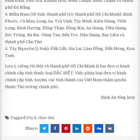
Bình Định, Phú Yên, Khánh Hòa, Ninh Thuận, Bình Thuận và thành
phố Đà Nẵng
4. Miền Nam (18 tỉnh, thành phố trừ thành phố Hồ Chí Minh): Bình
Phước, Cà Mau, Long An, Trà Vinh, Tây Ninh, Kiên Giang, Vĩnh
Long, Bình Dương, Đồng Tháp, Đồng Nai, An Giang, Tiền Giang,
Sóc Trăng, Bà Rịa -Vũng Tàu, Bến Tre, Hậu Giang, Bạc Liêu và
thành phố Cần Thơ
5. Tây Nguyên (5 tỉnh): Đắk Lắk, Gia Lai, Lâm Đồng, Đắk Nông, Kon
Tum.
Lưu ý, riêng Hà Nội và thành phố Hồ Chí Minh là hai đơn vị hành
chính cấp tỉnh thuộc loại ĐẶC BIỆT. Việc phân loại đơn vị hành
chính cấp tỉnh, huyện, các tỉnh thành của Việt Nam thẩm quyền
thuộc Thủ tướng chính phủ.
Bình An tổng hợp
Tagged
Dia li
,
Giao duc
Share: