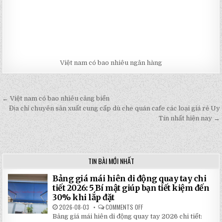
Việt nam có bao nhiêu ngân hàng
← Việt nam có bao nhiêu cảng biển
Post
Địa chỉ chuyên sản xuất cung cấp dù che quán cafe các loại giá rẻ Uy
navigation
Tín nhất hiện nay →
TIN BÀI MỚI NHẤT
Bảng giá mái hiên di động quay tay chi
tiết 2026: 5 Bí mật giúp bạn tiết kiệm đến
30% khi lắp đặt
2026-08-03
COMMENTS OFF
ON
BẢNG
Bảng giá mái hiên di động quay tay 2026 chi tiết:
GIÁ