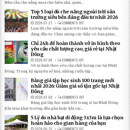
MÁI
Nhu cầu che nắng mưa cho hiên nhà, quán...
HIÊN
DI
Top 5 loại dù che nắng ngoài trời sân
ĐỘNG
QUAY
trường siêu bền đáng đầu tư nhất 2026
TAY
CHI
2026-07-27
COMMENTS OFF
ON
TIẾT
TOP
Loại dù che nắng ngoài trời sân trường siêu bền
2026:
5
5
LOẠI
đáng đầu tư: Chào mừng các thầy cô, ban giám...
BÍ
DÙ
MẬT
CHE
Chỉ 24h để hoàn thành vở in hình theo
GIÚP
NẮNG
BẠN
NGOÀI
yêu cầu chất lượng cao, giá rẻ tại Nhật
TIẾT
TRỜI
Đông
KIỆM
SÂN
ĐẾN
TRƯỜNG
2026-07-09
COMMENTS OFF
ON
30%
SIÊU
CHỈ
KHI
BỀN
Vở in hình theo yêu cầu chất lượng cao tại Nhật
24H
LẮP
ĐÁNG
ĐỂ
ĐẶT
Đông: Trong kỷ nguyên số hóa, những cuốn tập...
ĐẦU
HOÀN
TƯ
THÀNH
NHẤT
Bảng giá tập học sinh 100 trang mới
VỞ
2026
IN
nhất 2026: Giảm giá số tận gốc tại Nhật
HÌNH
Đông
THEO
YÊU
2026-07-02
COMMENTS OFF
ON
CẦU
BẢNG
CHẤT
Bảng giá tập học sinh 100 trang sỉ tại Nhật Đông:
GIÁ
LƯỢNG
TẬP
Khi mùa khai trường đến gần hoặc khi các...
CAO,
HỌC
GIÁ
SINH
RẺ
5 Lý do nhà bạt di động 3x3m là lựa chọn
100
TẠI
TRANG
hoàn hảo cho gian hàng của bạn
NHẬT
MỚI
ĐÔNG
NHẤT
2026-05-25
COMMENTS OFF
ON