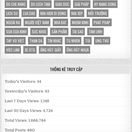
DU CHE NANG
DU LECH TAM
GIAO DUC
GIẢI PHÁP
KY NANG SONG
LICH SU
LUA DAO
MAI HIEN DI DONG
MAI XEP
MÔI TRƯỜNG
NGOÀI RA
NGƯỜI VIỆT NAM
NHA BAT
NHOM KINH
PHAT PHAP
SUA CUA KINH
SUC KHOE
SẢN PHẨM
TAI SAO
TAM LINH
TAP VO VIET
THAN DA
TIN KHAC
TU NHIEN
TÚI
UNG THU
VIEC LAM
XE OTO
ỐNG HÚT GIẤY
ỐNG HÚT NHỰA
THỐNG KÊ TRUY CẬP
Today's Visitors:
34
Yesterday's Visitors:
43
Last 7 Days Views:
1,148
Last 30 Days Views:
4,724
Total Views:
1,666,764
Total Posts:
660