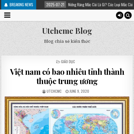
h điều trị
BREAKING NEWS
2025-07-21
Niềng Răng Mắc Cài Là Gì? Các Loại Mắc Cài Trong Niền
Utchcmc Blog
Blog chia sẻ kiến thức
POSTED
GIÁO DỤC
IN
Việt nam có bao nhiêu tỉnh thành
thuộc trung ương
UTCHCMC
JUNE 9, 2020