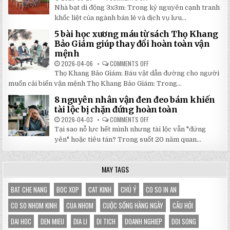
2026:
5
Nhà bạt di động 3x3m: Trong kỷ nguyên cạnh tranh
GIẢM
LÝ
GIÁ
DO
khốc liệt của ngành bán lẻ và dịch vụ lưu...
SỐ
NHÀ
TẬN
BẠT
5 bài học xương máu từ sách Thọ Khang
GỐC
DI
TẠI
ĐỘNG
Bảo Giám giúp thay đổi hoàn toàn vận
NHẬT
3X3M
mệnh
ĐÔNG
LÀ
LỰA
2026-04-06
COMMENTS OFF
ON
CHỌN
5
HOÀN
Thọ Khang Bảo Giám: Báu vật dẫn đường cho người
BÀI
HẢO
HỌC
muốn cải biến vận mệnh Thọ Khang Bảo Giám: Trong...
CHO
XƯƠNG
GIAN
MÁU
HÀNG
8 nguyên nhân vận đen đeo bám khiến
TỪ
CỦA
SÁCH
tài lộc bị chặn đứng hoàn toàn
BẠN
THỌ
KHANG
2026-04-03
COMMENTS OFF
ON
BẢO
8
Tại sao nỗ lực hết mình nhưng tài lộc vẫn "đứng
GIÁM
NGUYÊN
GIÚP
NHÂN
yên" hoặc tiêu tán? Trong suốt 20 năm quan...
THAY
VẬN
ĐỔI
ĐEN
HOÀN
ĐEO
TOÀN
BÁM
MAY TAGS
VẬN
KHIẾN
MỆNH
TÀI
LỘC
BỊ
BAT CHE NANG
BOC XOP
CAT KINH
CHÚ Ý
CO SO IN AN
CHẶN
ĐỨNG
CO SO NHOM KINH
CUA NHOM
CUỘC SỐNG HÀNG NGÀY
CÂU HỎI
HOÀN
TOÀN
DAI HOC
DEN MIEU
DIA LI
DI TICH
DOANH NGHIEP
DOI SONG