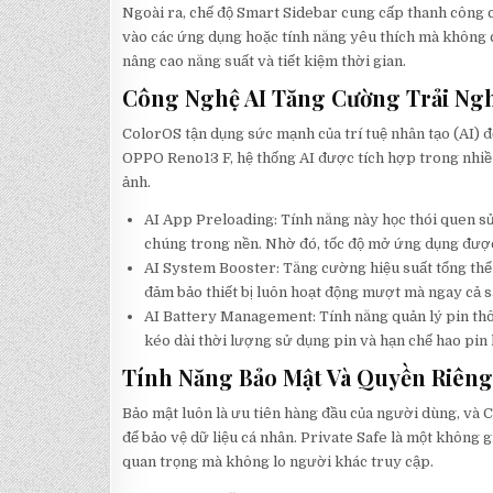
Ngoài ra, chế độ Smart Sidebar cung cấp thanh công c
vào các ứng dụng hoặc tính năng yêu thích mà không c
nâng cao năng suất và tiết kiệm thời gian.
Công Nghệ AI Tăng Cường Trải Ng
ColorOS tận dụng sức mạnh của trí tuệ nhân tạo (AI) 
OPPO Reno13 F, hệ thống AI được tích hợp trong nhiều 
ảnh.
AI App Preloading: Tính năng này học thói quen sử
chúng trong nền. Nhờ đó, tốc độ mở ứng dụng được 
AI System Booster: Tăng cường hiệu suất tổng thể 
đảm bảo thiết bị luôn hoạt động mượt mà ngay cả sa
AI Battery Management: Tính năng quản lý pin thô
kéo dài thời lượng sử dụng pin và hạn chế hao pin 
Tính Năng Bảo Mật Và Quyền Riêng
Bảo mật luôn là ưu tiên hàng đầu của người dùng, và
để bảo vệ dữ liệu cá nhân. Private Safe là một không gi
quan trọng mà không lo người khác truy cập.