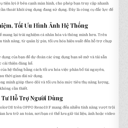
ụ tiện lợi ở bên cạnh màn hình, cho phép bạn truy cập nhanh
ần thoát khỏi ứng dụng đang sử dụng. Đây là công cụ đắc lực để
hiệm, Tối Ưu Hình Ảnh Hệ Thống
để mang lại trải nghiệm cá nhân hóa và thông minh hơn. Trên
tính năng, từ quản lý pin, tối ưu hóa hiệu suất đến hỗ trợ chụp
 dụng của bạn để dự đoán các ứng dụng bạn sẽ mở và tải sẵn
cải thiện đáng kể.
của hệ thống bằng cách tối ưu hóa việc phân bổ tài nguyên,
u thời gian dài sử dụng.
ng minh giúp theo dõi và tối ưu hóa mức tiêu thụ năng lượng,
không cần thiết.
 Tư Hỗ Trợ Người Dùng
 ColorOS trên OPPO Reno13 F mang đến nhiều tính năng vượt trội
an lưu trữ an toàn, nơi bạn có thể lưu giữ tài liệu, ảnh hoặc video