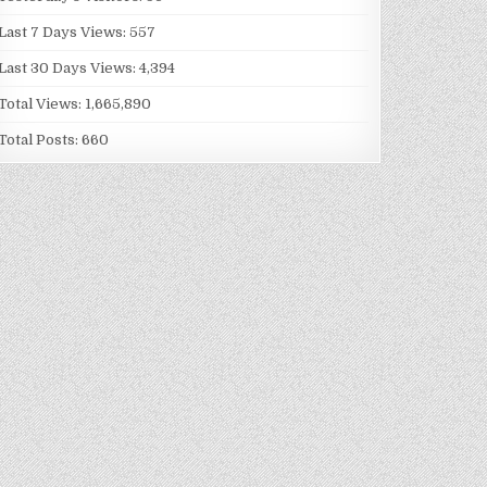
Last 7 Days Views:
557
Last 30 Days Views:
4,394
Total Views:
1,665,890
Total Posts:
660