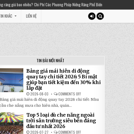
 Phí Các Phương Pháp Niềng Răng Phổ Biến
2025-03-01
Thiền chuông là gì? Lợi 
IN KHÁC
LIÊN HỆ
TIN BÀI MỚI NHẤT
Bảng giá mái hiên di động
quay tay chi tiết 2026: 5 Bí mật
giúp bạn tiết kiệm đến 30% khi
lắp đặt
2026-08-03
COMMENTS OFF
ON
BẢNG
Bảng giá mái hiên di động quay tay 2026 chi tiết: Nhu
GIÁ
MÁI
cầu che nắng mưa cho hiên nhà, quán...
HIÊN
DI
Top 5 loại dù che nắng ngoài
ĐỘNG
QUAY
trời sân trường siêu bền đáng
TAY
đầu tư nhất 2026
CHI
TIẾT
2026-07-27
COMMENTS OFF
ON
2026: