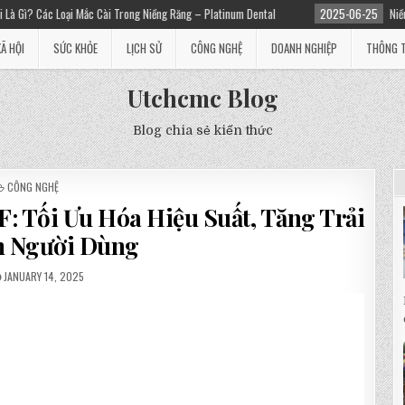
rong Niềng Răng – Platinum Dental
2025-06-25
Niềng răng giá bao nhiêu? Chi
XÃ HỘI
SỨC KHỎE
LỊCH SỬ
CÔNG NGHỆ
DOANH NGHIỆP
THÔNG T
Utchcmc Blog
Blog chia sẻ kiến thức
POSTED
CÔNG NGHỆ
IN
: Tối Ưu Hóa Hiệu Suất, Tăng Trải
 Người Dùng
JANUARY 14, 2025