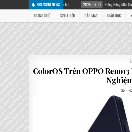
hân và cách điều trị
BREAKING NEWS
2025-07-21
Niềng Răng Mắc Cài Là Gì? Các Loại Mắc Cài T
TRANG CHỦ
GIỚI THIỆU
BẢO MẬT
GIÁO DỤC
ColorOS Trên OPPO Reno13 F
Nghiệm