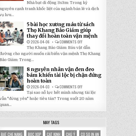
5
Nhà bạt di động 3x3m: Trong kỷ
TẬN
LÝ
GỐC
DO
nguyên cạnh tranh khốc liệt của ngành bán lẻ và dịch
TẠI
NHÀ
NHẬT
vụ lưu...
BẠT
ĐÔNG
DI
ĐỘNG
5 bài học xương máu từ sách
3X3M
Thọ Khang Bảo Giám giúp
LÀ
LỰA
thay đổi hoàn toàn vận mệnh
CHỌN
HOÀN
2026-04-06
COMMENTS OFF
ON
HẢO
5
Thọ Khang Bảo Giám: Báu vật dẫn
CHO
BÀI
GIAN
HỌC
đường cho người muốn cải biến vận mệnh Thọ Khang
HÀNG
XƯƠNG
CỦA
Bảo Giám: Trong...
MÁU
BẠN
TỪ
SÁCH
8 nguyên nhân vận đen đeo
THỌ
bám khiến tài lộc bị chặn đứng
KHANG
BẢO
hoàn toàn
GIÁM
GIÚP
2026-04-03
COMMENTS OFF
ON
THAY
8
Tại sao nỗ lực hết mình nhưng tài lộc
ĐỔI
NGUYÊN
HOÀN
NHÂN
vẫn "đứng yên" hoặc tiêu tán? Trong suốt 20 năm
TOÀN
VẬN
VẬN
quan...
ĐEN
MỆNH
ĐEO
BÁM
KHIẾN
TÀI
MAY TAGS
LỘC
BỊ
CHẶN
BAT CHE NANG
BOC XOP
CAT KINH
CHÚ Ý
CO SO IN AN
ĐỨNG