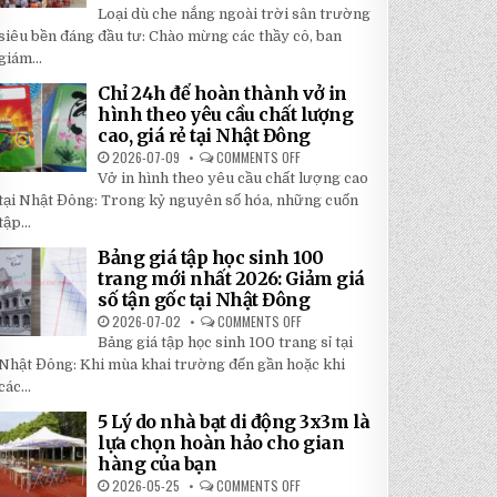
TOP
5
Loại dù che nắng ngoài trời sân trường
5
BÍ
LOẠI
siêu bền đáng đầu tư: Chào mừng các thầy cô, ban
MẬT
DÙ
GIÚP
giám...
CHE
BẠN
NẮNG
TIẾT
NGOÀI
KIỆM
Chỉ 24h để hoàn thành vở in
TRỜI
ĐẾN
hình theo yêu cầu chất lượng
SÂN
30%
TRƯỜNG
KHI
cao, giá rẻ tại Nhật Đông
SIÊU
LẮP
BỀN
2026-07-09
COMMENTS OFF
ĐẶT
ON
ĐÁNG
CHỈ
Vở in hình theo yêu cầu chất lượng cao
ĐẦU
24H
TƯ
ĐỂ
tại Nhật Đông: Trong kỷ nguyên số hóa, những cuốn
NHẤT
HOÀN
2026
tập...
THÀNH
VỞ
IN
Bảng giá tập học sinh 100
HÌNH
trang mới nhất 2026: Giảm giá
THEO
YÊU
số tận gốc tại Nhật Đông
CẦU
CHẤT
2026-07-02
COMMENTS OFF
ON
LƯỢNG
BẢNG
Bảng giá tập học sinh 100 trang sỉ tại
CAO,
GIÁ
GIÁ
TẬP
Nhật Đông: Khi mùa khai trường đến gần hoặc khi
RẺ
HỌC
TẠI
các...
SINH
NHẬT
100
ĐÔNG
TRANG
5 Lý do nhà bạt di động 3x3m là
MỚI
lựa chọn hoàn hảo cho gian
NHẤT
2026:
hàng của bạn
GIẢM
GIÁ
2026-05-25
COMMENTS OFF
ON
SỐ