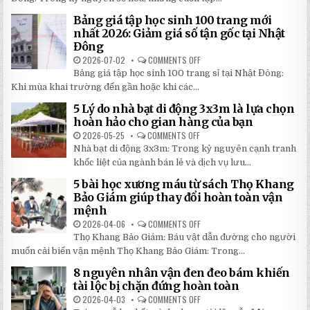
HOÀN
TƯ
THÀNH
NHẤT
Bảng giá tập học sinh 100 trang mới
VỞ
2026
IN
nhất 2026: Giảm giá số tận gốc tại Nhật
HÌNH
Đông
THEO
YÊU
2026-07-02
COMMENTS OFF
ON
CẦU
BẢNG
CHẤT
Bảng giá tập học sinh 100 trang sỉ tại Nhật Đông:
GIÁ
LƯỢNG
TẬP
Khi mùa khai trường đến gần hoặc khi các...
CAO,
HỌC
GIÁ
SINH
RẺ
5 Lý do nhà bạt di động 3x3m là lựa chọn
100
TẠI
TRANG
hoàn hảo cho gian hàng của bạn
NHẬT
MỚI
ĐÔNG
NHẤT
2026-05-25
COMMENTS OFF
ON
2026:
5
Nhà bạt di động 3x3m: Trong kỷ nguyên cạnh tranh
GIẢM
LÝ
GIÁ
DO
khốc liệt của ngành bán lẻ và dịch vụ lưu...
SỐ
NHÀ
TẬN
BẠT
5 bài học xương máu từ sách Thọ Khang
GỐC
DI
TẠI
ĐỘNG
Bảo Giám giúp thay đổi hoàn toàn vận
NHẬT
3X3M
mệnh
ĐÔNG
LÀ
LỰA
2026-04-06
COMMENTS OFF
ON
CHỌN
5
HOÀN
Thọ Khang Bảo Giám: Báu vật dẫn đường cho người
BÀI
HẢO
HỌC
muốn cải biến vận mệnh Thọ Khang Bảo Giám: Trong...
CHO
XƯƠNG
GIAN
MÁU
HÀNG
8 nguyên nhân vận đen đeo bám khiến
TỪ
CỦA
SÁCH
tài lộc bị chặn đứng hoàn toàn
BẠN
THỌ
KHANG
2026-04-03
COMMENTS OFF
ON
BẢO
8