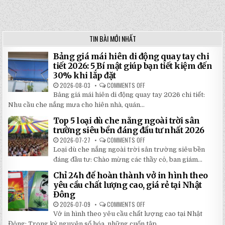
TIN BÀI MỚI NHẤT
Bảng giá mái hiên di động quay tay chi
tiết 2026: 5 Bí mật giúp bạn tiết kiệm đến
30% khi lắp đặt
2026-08-03
COMMENTS OFF
ON
BẢNG
Bảng giá mái hiên di động quay tay 2026 chi tiết:
GIÁ
MÁI
Nhu cầu che nắng mưa cho hiên nhà, quán...
HIÊN
DI
Top 5 loại dù che nắng ngoài trời sân
ĐỘNG
QUAY
trường siêu bền đáng đầu tư nhất 2026
TAY
CHI
2026-07-27
COMMENTS OFF
ON
TIẾT
TOP
Loại dù che nắng ngoài trời sân trường siêu bền
2026:
5
5
LOẠI
đáng đầu tư: Chào mừng các thầy cô, ban giám...
BÍ
DÙ
MẬT
CHE
Chỉ 24h để hoàn thành vở in hình theo
GIÚP
NẮNG
BẠN
NGOÀI
yêu cầu chất lượng cao, giá rẻ tại Nhật
TIẾT
TRỜI
Đông
KIỆM
SÂN
ĐẾN
TRƯỜNG
2026-07-09
COMMENTS OFF
ON
30%
SIÊU
CHỈ
KHI
BỀN
Vở in hình theo yêu cầu chất lượng cao tại Nhật
24H
LẮP
ĐÁNG
ĐỂ
ĐẶT
Đông: Trong kỷ nguyên số hóa, những cuốn tập...
ĐẦU