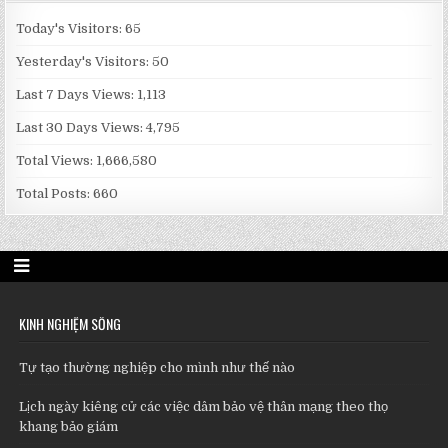
Today's Visitors:
65
Yesterday's Visitors:
50
Last 7 Days Views:
1,113
Last 30 Days Views:
4,795
Total Views:
1,666,580
Total Posts:
660
KINH NGHIỆM SỐNG
Tự tạo thường nghiệp cho mình như thế nào
Lịch ngày kiêng cử các việc dâm bảo vệ thân mạng theo thọ
khang bảo giám