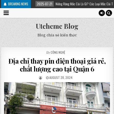
ều trị
BREAKING NEWS
2025-07-21
Niềng Răng Mắc Cài Là Gì? Các Loại Mắc Cài Trong Niềng Ră
Utchcmc Blog
Blog chia sẻ kiến thức
POSTED
CÔNG NGHỆ
IN
Địa chỉ thay pin điện thoại giá rẻ,
chất lượng cao tại Quận 6
AUGUST 28, 2024