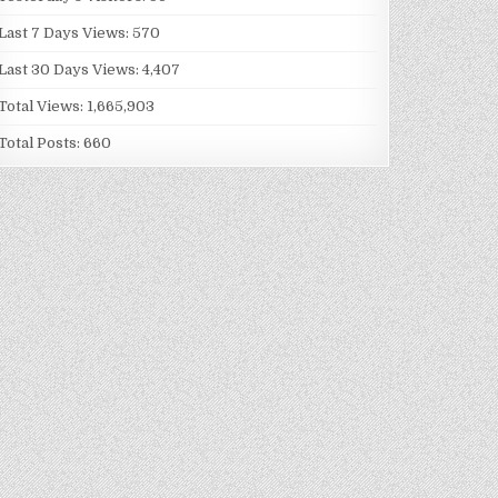
Last 7 Days Views:
570
Last 30 Days Views:
4,407
Total Views:
1,665,903
Total Posts:
660