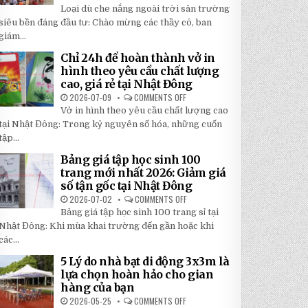
TOP
5
Loại dù che nắng ngoài trời sân trường
5
BÍ
LOẠI
siêu bền đáng đầu tư: Chào mừng các thầy cô, ban
MẬT
DÙ
GIÚP
giám...
CHE
BẠN
NẮNG
TIẾT
NGOÀI
KIỆM
Chỉ 24h để hoàn thành vở in
TRỜI
ĐẾN
hình theo yêu cầu chất lượng
SÂN
30%
TRƯỜNG
KHI
cao, giá rẻ tại Nhật Đông
SIÊU
LẮP
BỀN
2026-07-09
COMMENTS OFF
ĐẶT
ON
ĐÁNG
CHỈ
Vở in hình theo yêu cầu chất lượng cao
ĐẦU
24H
TƯ
ĐỂ
tại Nhật Đông: Trong kỷ nguyên số hóa, những cuốn
NHẤT
HOÀN
2026
tập...
THÀNH
VỞ
IN
Bảng giá tập học sinh 100
HÌNH
trang mới nhất 2026: Giảm giá
THEO
YÊU
số tận gốc tại Nhật Đông
CẦU
CHẤT
2026-07-02
COMMENTS OFF
ON
LƯỢNG
BẢNG
Bảng giá tập học sinh 100 trang sỉ tại
CAO,
GIÁ
GIÁ
TẬP
Nhật Đông: Khi mùa khai trường đến gần hoặc khi
RẺ
HỌC
TẠI
các...
SINH
NHẬT
100
ĐÔNG
TRANG
5 Lý do nhà bạt di động 3x3m là
MỚI
lựa chọn hoàn hảo cho gian
NHẤT
2026:
hàng của bạn
GIẢM
GIÁ
2026-05-25
COMMENTS OFF
ON
SỐ