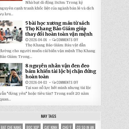
5
Nhà bạt di động 3x3m: Trong kỷ
TẬN
LÝ
GỐC
DO
nguyên cạnh tranh khốc liệt của ngành bán lẻ và dịch
TẠI
NHÀ
NHẬT
vụ lưu...
BẠT
ĐÔNG
DI
ĐỘNG
5 bài học xương máu từ sách
3X3M
Thọ Khang Bảo Giám giúp
LÀ
LỰA
thay đổi hoàn toàn vận mệnh
CHỌN
HOÀN
2026-04-06
COMMENTS OFF
ON
HẢO
5
Thọ Khang Bảo Giám: Báu vật dẫn
CHO
BÀI
GIAN
HỌC
đường cho người muốn cải biến vận mệnh Thọ Khang
HÀNG
XƯƠNG
CỦA
Bảo Giám: Trong...
MÁU
BẠN
TỪ
SÁCH
8 nguyên nhân vận đen đeo
THỌ
bám khiến tài lộc bị chặn đứng
KHANG
BẢO
hoàn toàn
GIÁM
GIÚP
2026-04-03
COMMENTS OFF
ON
THAY
8
Tại sao nỗ lực hết mình nhưng tài lộc
ĐỔI
NGUYÊN
HOÀN
NHÂN
vẫn "đứng yên" hoặc tiêu tán? Trong suốt 20 năm
TOÀN
VẬN
VẬN
quan...
ĐEN
MỆNH
ĐEO
BÁM
KHIẾN
TÀI
MAY TAGS
LỘC
BỊ
CHẶN
BAT CHE NANG
BOC XOP
CAT KINH
CHÚ Ý
CO SO IN AN
ĐỨNG