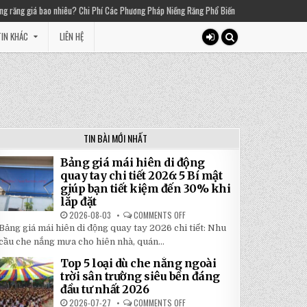
í Các Phương Pháp Niềng Răng Phổ Biến
2025-03-01
Thiền chuông là gì? Lợi ích
IN KHÁC
LIÊN HỆ
TIN BÀI MỚI NHẤT
Bảng giá mái hiên di động
quay tay chi tiết 2026: 5 Bí mật
giúp bạn tiết kiệm đến 30% khi
lắp đặt
2026-08-03
COMMENTS OFF
ON
BẢNG
Bảng giá mái hiên di động quay tay 2026 chi tiết: Nhu
GIÁ
MÁI
cầu che nắng mưa cho hiên nhà, quán...
HIÊN
DI
Top 5 loại dù che nắng ngoài
ĐỘNG
QUAY
trời sân trường siêu bền đáng
TAY
đầu tư nhất 2026
CHI
TIẾT
2026-07-27
COMMENTS OFF
ON
2026: