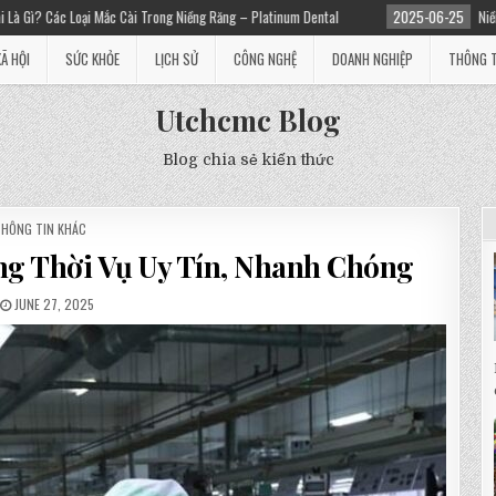
g Niềng Răng – Platinum Dental
2025-06-25
Niềng răng giá bao nhiêu? Chi Ph
XÃ HỘI
SỨC KHỎE
LỊCH SỬ
CÔNG NGHỆ
DOANH NGHIỆP
THÔNG T
Utchcmc Blog
Blog chia sẻ kiến thức
POSTED
THÔNG TIN KHÁC
N
ng Thời Vụ Uy Tín, Nhanh Chóng
JUNE 27, 2025