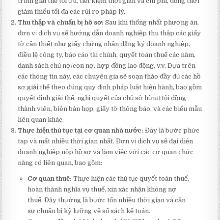
trình giải thể tối ưu, tiết kiệm thời gian và chi phí, đồng thời
giảm thiểu tối đa các rủi ro pháp lý.
Thu thập và chuẩn bị hồ sơ:
Sau khi thống nhất phương án,
đơn vị dịch vụ sẽ hướng dẫn doanh nghiệp thu thập các giấy
tờ cần thiết như giấy chứng nhận đăng ký doanh nghiệp,
điều lệ công ty, báo cáo tài chính, quyết toán thuế các năm,
danh sách chủ nợ/con nợ, hợp đồng lao động, v.v. Dựa trên
các thông tin này, các chuyên gia sẽ soạn thảo đầy đủ các hồ
sơ giải thể theo đúng quy định pháp luật hiện hành, bao gồm
quyết định giải thể, nghị quyết của chủ sở hữu/Hội đồng
thành viên, biên bản họp, giấy tờ thông báo, và các biểu mẫu
liên quan khác.
Thực hiện thủ tục tại cơ quan nhà nước:
Đây là bước phức
tạp và mất nhiều thời gian nhất. Đơn vị dịch vụ sẽ đại diện
doanh nghiệp nộp hồ sơ và làm việc với các cơ quan chức
năng có liên quan, bao gồm:
Cơ quan thuế:
Thực hiện các thủ tục quyết toán thuế,
hoàn thành nghĩa vụ thuế, xin xác nhận không nợ
thuế. Đây thường là bước tốn nhiều thời gian và cần
sự chuẩn bị kỹ lưỡng về sổ sách kế toán.