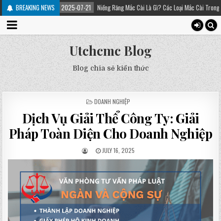
BREAKING NEWS
2025-07-21
Niềng Răng Mắc Cài Là Gì? Các Loại Mắc Cài Trong Niềng Răng – Pl
Utchcmc Blog
Blog chia sẻ kiến thức
POSTED
DOANH NGHIỆP
IN
Dịch Vụ Giải Thể Công Ty: Giải
Pháp Toàn Diện Cho Doanh Nghiệp
JULY 16, 2025