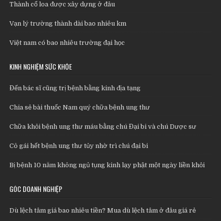
Thành cổ loa được xây dựng ở đâu
Vạn lý trường thành dài bao nhiêu km
Việt nam có bao nhiêu trường đại học
KINH NGHIỆM SỨC KHỎE
Đến bác sĩ cũng trị bệnh bằng kinh địa tạng
Chia sẻ bài thuốc Nam quý chữa bệnh ung thư
Chữa khỏi bệnh ung thư máu bằng chú Đại bi và chú Dược sư
Cô gái hết bệnh ung thư tủy nhờ trì chú đại bi
Bị bệnh 10 năm không ngủ tụng kinh lạy phật một ngày liền khỏi
GÓC DOANH NGHIỆP
Dù lệch tâm giá bao nhiêu tiền? Mua dù lệch tâm ở đâu giá rẻ