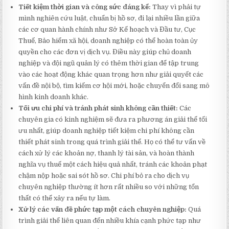
Tiết kiệm thời gian và công sức đáng kể:
Thay vì phải tự
mình nghiên cứu luật, chuẩn bị hồ sơ, đi lại nhiều lần giữa
các cơ quan hành chính như Sở Kế hoạch và Đầu tư, Cục
Thuế, Bảo hiểm xã hội, doanh nghiệp có thể hoàn toàn ủy
quyền cho các đơn vị dịch vụ. Điều này giúp chủ doanh
nghiệp và đội ngũ quản lý có thêm thời gian để tập trung
vào các hoạt động khác quan trọng hơn như giải quyết các
vấn đề nội bộ, tìm kiếm cơ hội mới, hoặc chuyển đổi sang mô
hình kinh doanh khác.
Tối ưu chi phí và tránh phát sinh không cần thiết:
Các
chuyên gia có kinh nghiệm sẽ đưa ra phương án giải thể tối
ưu nhất, giúp doanh nghiệp tiết kiệm chi phí không cần
thiết phát sinh trong quá trình giải thể. Họ có thể tư vấn về
cách xử lý các khoản nợ, thanh lý tài sản, và hoàn thành
nghĩa vụ thuế một cách hiệu quả nhất, tránh các khoản phạt
chậm nộp hoặc sai sót hồ sơ. Chi phí bỏ ra cho dịch vụ
chuyên nghiệp thường ít hơn rất nhiều so với những tổn
thất có thể xảy ra nếu tự làm.
Xử lý các vấn đề phức tạp một cách chuyên nghiệp:
Quá
trình giải thể liên quan đến nhiều khía cạnh phức tạp như