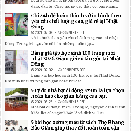
Loại dù che nắng ngoài trời sân trường siêu bền
2026:
5
5
LOẠI
đáng đầu tư: Chào mừng các thầy cô, ban giám...
BÍ
DÙ
MẬT
CHE
Chỉ 24h để hoàn thành vở in hình theo
GIÚP
NẮNG
BẠN
NGOÀI
yêu cầu chất lượng cao, giá rẻ tại Nhật
TIẾT
TRỜI
Đông
KIỆM
SÂN
ĐẾN
TRƯỜNG
2026-07-09
COMMENTS OFF
ON
30%
SIÊU
CHỈ
KHI
BỀN
Vở in hình theo yêu cầu chất lượng cao tại Nhật
24H
LẮP
ĐÁNG
ĐỂ
ĐẶT
Đông: Trong kỷ nguyên số hóa, những cuốn tập...
ĐẦU
HOÀN
TƯ
THÀNH
NHẤT
Bảng giá tập học sinh 100 trang mới
VỞ
2026
IN
nhất 2026: Giảm giá số tận gốc tại Nhật
HÌNH
Đông
THEO
YÊU
2026-07-02
COMMENTS OFF
ON
CẦU
BẢNG
CHẤT
Bảng giá tập học sinh 100 trang sỉ tại Nhật Đông:
GIÁ
LƯỢNG
TẬP
Khi mùa khai trường đến gần hoặc khi các...
CAO,
HỌC
GIÁ
SINH
RẺ
5 Lý do nhà bạt di động 3x3m là lựa chọn
100
TẠI
TRANG
hoàn hảo cho gian hàng của bạn
NHẬT
MỚI
ĐÔNG
NHẤT
2026-05-25
COMMENTS OFF
ON
2026:
5
Nhà bạt di động 3x3m: Trong kỷ nguyên cạnh tranh
GIẢM
LÝ
GIÁ
DO
khốc liệt của ngành bán lẻ và dịch vụ lưu...
SỐ
NHÀ
TẬN
BẠT
5 bài học xương máu từ sách Thọ Khang
GỐC
DI
TẠI
ĐỘNG
Bảo Giám giúp thay đổi hoàn toàn vận
NHẬT
3X3M