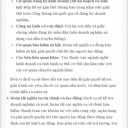
Cơ quan đăng ký kinh doanh (Sở Kế hoạch và Đầu
tư):
Nộp hồ sơ giải thể, thông báo công khai việc giải
thể trên Cổng thông tin quốc gia về đăng ký doanh
nghiệp.
Công an (nếu có con dấu):
Trả lại con dấu và giấy
chứng nhận đăng ký mẫu dấu (nếu doanh nghiệp sử
dụng con dấu truyền thống).
Cơ quan bảo hiểm xã hội:
Hoàn tất nghĩa vụ đóng bảo
hiểm xã hội, giải quyết chế độ cho người lao động.
Các bên liên quan khác:
Tùy thuộc vào ngành nghề
kinh doanh và tình hình cụ thể, có thể cần làm việc với
các cơ quan chuyên ngành khác.
Đơn vị dịch vụ sẽ theo dõi sát sao tiến độ giải quyết hồ sơ,
giải trình các yêu cầu từ cơ quan nhà nước, và đảm bảo quá
trình diễn ra suôn sẻ.
Hoàn tất nghĩa vụ tài chính và lao động:
Dịch vụ sẽ hỗ trợ
doanh nghiệp rà soát, hoàn tất các nghĩa vụ về thuế, bảo
hiểm, thanh toán các khoản nợ với nhà cung cấp, ngân hàng,
và giải quyết quyền lợi cho người lao động theo đúng quy
định của Bộ luật Lao động. Bao gồm cả việc chi trả lương, trợ