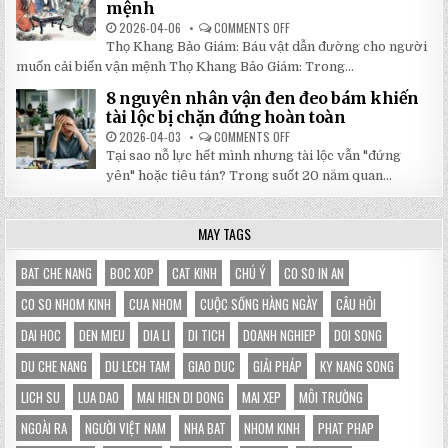
mệnh
ĐÔNG
LÀ
LỰA
2026-04-06
COMMENTS OFF
ON
CHỌN
5
HOÀN
Thọ Khang Bảo Giám: Báu vật dẫn đường cho người
BÀI
HẢO
HỌC
muốn cải biến vận mệnh Thọ Khang Bảo Giám: Trong...
CHO
XƯƠNG
GIAN
MÁU
HÀNG
8 nguyên nhân vận đen đeo bám khiến
TỪ
CỦA
SÁCH
tài lộc bị chặn đứng hoàn toàn
BẠN
THỌ
KHANG
2026-04-03
COMMENTS OFF
ON
BẢO
8
Tại sao nỗ lực hết mình nhưng tài lộc vẫn "đứng
GIÁM
NGUYÊN
GIÚP
NHÂN
yên" hoặc tiêu tán? Trong suốt 20 năm quan...
THAY
VẬN
ĐỔI
ĐEN
HOÀN
ĐEO
TOÀN
BÁM
MAY TAGS
VẬN
KHIẾN
MỆNH
TÀI
LỘC
BỊ
BAT CHE NANG
BOC XOP
CAT KINH
CHÚ Ý
CO SO IN AN
CHẶN
ĐỨNG
CO SO NHOM KINH
CUA NHOM
CUỘC SỐNG HÀNG NGÀY
CÂU HỎI
HOÀN
TOÀN
DAI HOC
DEN MIEU
DIA LI
DI TICH
DOANH NGHIEP
DOI SONG
DU CHE NANG
DU LECH TAM
GIAO DUC
GIẢI PHÁP
KY NANG SONG
LICH SU
LUA DAO
MAI HIEN DI DONG
MAI XEP
MÔI TRƯỜNG
NGOÀI RA
NGƯỜI VIỆT NAM
NHA BAT
NHOM KINH
PHAT PHAP