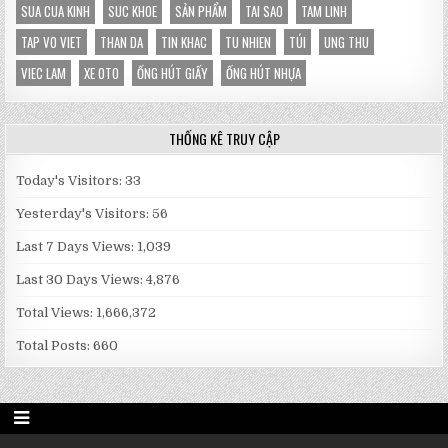
SUA CUA KINH
SUC KHOE
SẢN PHẨM
TAI SAO
TAM LINH
TAP VO VIET
THAN DA
TIN KHAC
TU NHIEN
TÚI
UNG THU
VIEC LAM
XE OTO
ỐNG HÚT GIẤY
ỐNG HÚT NHỰA
THỐNG KÊ TRUY CẬP
Today's Visitors:
33
Yesterday's Visitors:
56
Last 7 Days Views:
1,039
Last 30 Days Views:
4,876
Total Views:
1,666,372
Total Posts:
660