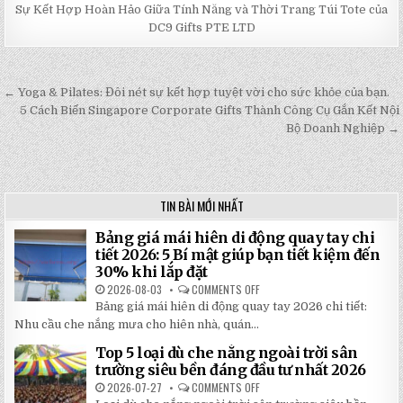
Sự Kết Hợp Hoàn Hảo Giữa Tính Năng và Thời Trang Túi Tote của
DC9 Gifts PTE LTD
← Yoga & Pilates: Đôi nét sự kết hợp tuyệt vời cho sức khỏe của bạn.
Post
5 Cách Biến Singapore Corporate Gifts Thành Công Cụ Gắn Kết Nội
navigation
Bộ Doanh Nghiệp →
TIN BÀI MỚI NHẤT
Bảng giá mái hiên di động quay tay chi
tiết 2026: 5 Bí mật giúp bạn tiết kiệm đến
30% khi lắp đặt
2026-08-03
COMMENTS OFF
ON
BẢNG
Bảng giá mái hiên di động quay tay 2026 chi tiết:
GIÁ
MÁI
Nhu cầu che nắng mưa cho hiên nhà, quán...
HIÊN
DI
Top 5 loại dù che nắng ngoài trời sân
ĐỘNG
QUAY
trường siêu bền đáng đầu tư nhất 2026
TAY
CHI
2026-07-27
COMMENTS OFF
ON
TIẾT
TOP