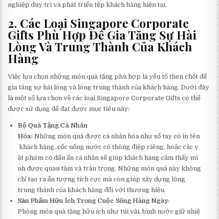
nghiệp duy trì và phát triển tệp khách hàng hiện tại.
2. Các Loại Singapore Corporate
Gifts Phù Hợp Để Gia Tăng Sự Hài
Lòng Và Trung Thành Của Khách
Hàng
Việc lựa chọn những món quà tặng phù hợp là yếu tố then chốt để
gia tăng sự hài lòng và lòng trung thành của khách hàng. Dưới đây
là một số lựa chọn về các loại Singapore Corporate Gifts có thể
được sử dụng để đạt được mục tiêu này:
Bộ Quà Tặng Cá Nhân
Hóa:
Những
món
quà
được
cá
nhân
hóa
như
sổ
tay
có
in
tên
khách
hàng,
cốc
uống
nước
có
thông
điệp
riêng,
hoặc
các
v
ật
phứm
có
dấu
ấn
cá
nhân
sẽ
giúp
khách
hàng
cảm
thấy
mì
nh
được
quan
tâm
và
trân
trọng.
Những món quà này không
chỉ tạo ra ấn tượng tích cực mà còn giúp xây dựng lòng
trung thành của khách hàng đối với thương hiệu.
Sản Phẩm Hữu Ích Trong Cuộc Sống Hàng Ngày
:
Phòng
món
quà
tặng
hữu
ích
như
túi
vải,
bình
nước
giữ
nhiệ