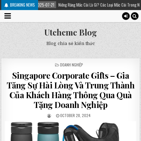
2025-07-21
BREAKING NEWS
Niềng Răng Mắc Cài Là Gì? Các Loại Mắc Cài Trong Niềng Răng – Platinu
Utchcmc Blog
Blog chia sẻ kiến thức
POSTED
DOANH NGHIỆP
IN
Singapore Corporate Gifts – Gia
Tăng Sự Hài Lòng Và Trung Thành
Của Khách Hàng Thông Qua Quà
Tặng Doanh Nghiệp
OCTOBER 28, 2024