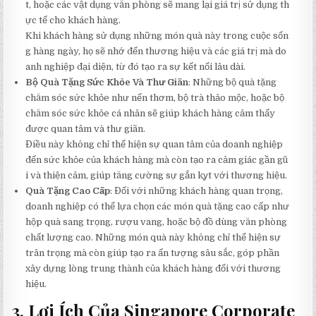
t,
hoặc
các
vật
dụng
văn
phòng
sẽ
mang
lại
giá
trị
sử
dụng
th
ực
tế
cho
khách
hàng.
Khi
khách
hàng
sử
dụng
những
món
quà
này
trong
cuộc
sốn
g
hàng
ngày,
họ
sẽ
nhớ
đến
thương
hiệu
và
các
giá
trị
mà
do
anh
nghiệp
đại
diện,
từ
đó
tạo
ra
sự
kết
nối
lâu
dài.
Bộ Quà Tặng Sức Khỏe Và Thư Giãn
: Những bộ quà tặng
chăm sóc sức khỏe như nến thơm, bộ trà thảo mộc, hoặc bộ
chăm sóc sức khỏe cá nhân sẽ giúp khách hàng cảm thấy
được quan tâm và thư giãn.
Điều
này
không
chỉ
thể
hiện
sự
quan
tâm
của
doanh
nghiệp
đến
sức
khỏe
của
khách
hàng
mà
còn
tạo
ra
cảm
giác
gần
gũ
i
và
thiện
cảm,
giúp
tăng
cường
sự
gắn
kỿt
với
thương
hiệu.
Quà Tặng Cao Cấp
: Đối với những khách hàng quan trọng,
doanh nghiệp có thể lựa chọn các món quà tặng cao cấp như
hộp quà sang trọng, rượu vang, hoặc bộ đồ dùng văn phòng
chất lượng cao. Những món quà này không chỉ thể hiện sự
trân trọng mà còn giúp tạo ra ấn tượng sâu sắc, góp phần
xây dựng lòng trung thành của khách hàng đối với thương
hiệu.
3. Lợi Ích Của Singapore Corporate