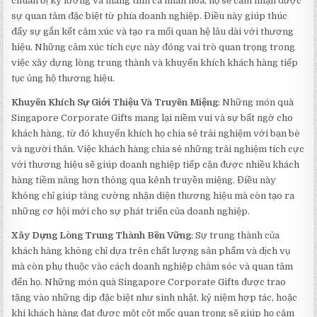
chuẩn bị kỹ lưỡng và mang tính cá nhân hóa, họ sẽ cảm nhận được
sự quan tâm đặc biệt từ phía doanh nghiệp. Điều này giúp thúc
đẩy sự gắn kết cảm xúc và tạo ra mối quan hệ lâu dài với thương
hiệu. Những cảm xúc tích cực này đóng vai trò quan trọng trong
việc xây dựng lòng trung thành và khuyến khích khách hàng tiếp
tục ủng hộ thương hiệu.
Khuyến Khích Sự Giới Thiệu Và Truyền Miệng
: Những món quà
Singapore Corporate Gifts mang lại niềm vui và sự bất ngờ cho
khách hàng, từ đó khuyến khích họ chia sẻ trải nghiệm với bạn bè
và người thân. Việc khách hàng chia sẻ những trải nghiệm tích cực
với thương hiệu sẽ giúp doanh nghiệp tiếp cận được nhiều khách
hàng tiềm năng hơn thông qua kênh truyền miệng. Điều này
không chỉ giúp tăng cường nhận diện thương hiệu mà còn tạo ra
những cơ hội mới cho sự phát triển của doanh nghiệp.
Xây Dựng Lòng Trung Thành Bền Vững
: Sự trung thành của
khách hàng không chỉ dựa trên chất lượng sản phẩm và dịch vụ
mà còn phụ thuộc vào cách doanh nghiệp chăm sóc và quan tâm
đến họ. Những món quà Singapore Corporate Gifts được trao
tặng vào những dịp đặc biệt như sinh nhật, kỷ niệm hợp tác, hoặc
khi khách hàng đạt được một cột mốc quan trọng sẽ giúp họ cảm