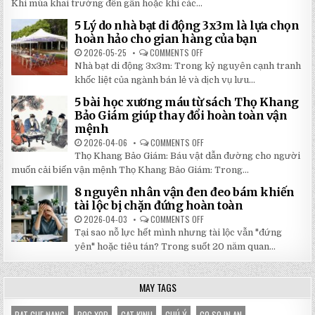
TẬP
Khi mùa khai trường đến gần hoặc khi các...
CAO,
HỌC
GIÁ
SINH
RẺ
5 Lý do nhà bạt di động 3x3m là lựa chọn
100
TẠI
TRANG
hoàn hảo cho gian hàng của bạn
NHẬT
MỚI
ĐÔNG
NHẤT
2026-05-25
COMMENTS OFF
ON
2026:
5
Nhà bạt di động 3x3m: Trong kỷ nguyên cạnh tranh
GIẢM
LÝ
GIÁ
DO
khốc liệt của ngành bán lẻ và dịch vụ lưu...
SỐ
NHÀ
TẬN
BẠT
5 bài học xương máu từ sách Thọ Khang
GỐC
DI
TẠI
ĐỘNG
Bảo Giám giúp thay đổi hoàn toàn vận
NHẬT
3X3M
mệnh
ĐÔNG
LÀ
LỰA
2026-04-06
COMMENTS OFF
ON
CHỌN
5
HOÀN
Thọ Khang Bảo Giám: Báu vật dẫn đường cho người
BÀI
HẢO
HỌC
muốn cải biến vận mệnh Thọ Khang Bảo Giám: Trong...
CHO
XƯƠNG
GIAN
MÁU
HÀNG
8 nguyên nhân vận đen đeo bám khiến
TỪ
CỦA
SÁCH
tài lộc bị chặn đứng hoàn toàn
BẠN
THỌ
KHANG
2026-04-03
COMMENTS OFF
ON
BẢO
8
Tại sao nỗ lực hết mình nhưng tài lộc vẫn "đứng
GIÁM
NGUYÊN
GIÚP
NHÂN
yên" hoặc tiêu tán? Trong suốt 20 năm quan...
THAY
VẬN
ĐỔI
ĐEN
HOÀN
ĐEO
TOÀN
BÁM
MAY TAGS
VẬN
KHIẾN
MỆNH
TÀI
LỘC
BỊ