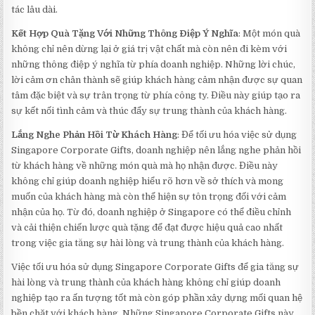
tác lâu dài.
Kết Hợp Quà Tặng Với Những Thông Điệp Ý Nghĩa
: Một món quà
không chỉ nên dừng lại ở giá trị vật chất mà còn nên đi kèm với
những thông điệp ý nghĩa từ phía doanh nghiệp. Những lời chúc,
lời cảm ơn chân thành sẽ giúp khách hàng cảm nhận được sự quan
tâm đặc biệt và sự trân trọng từ phía công ty. Điều này giúp tạo ra
sự kết nối tình cảm và thúc đẩy sự trung thành của khách hàng.
Lắng Nghe Phản Hồi Từ Khách Hàng
: Để tối ưu hóa việc sử dụng
Singapore Corporate Gifts, doanh nghiệp nên lắng nghe phản hồi
từ khách hàng về những món quà mà họ nhận được. Điều này
không chỉ giúp doanh nghiệp hiểu rõ hơn về sở thích và mong
muốn của khách hàng mà còn thể hiện sự tôn trọng đối với cảm
nhận của họ. Từ đó, doanh nghiệp ở Singapore có thể điều chỉnh
và cải thiện chiến lược quà tặng để đạt được hiệu quả cao nhất
trong việc gia tăng sự hài lòng và trung thành của khách hàng.
Việc tối ưu hóa sử dụng Singapore Corporate Gifts để gia tăng sự
hài lòng và trung thành của khách hàng không chỉ giúp doanh
nghiệp tạo ra ấn tượng tốt mà còn góp phần xây dựng mối quan hệ
bền chặt với khách hàng. Những Singapore Corporate Gifts này,