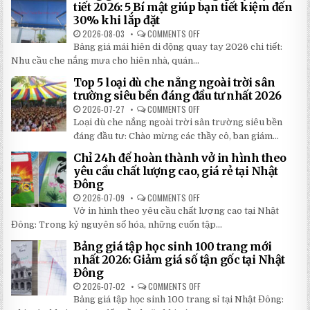
tiết 2026: 5 Bí mật giúp bạn tiết kiệm đến
30% khi lắp đặt
2026-08-03
COMMENTS OFF
ON
BẢNG
Bảng giá mái hiên di động quay tay 2026 chi tiết:
GIÁ
MÁI
Nhu cầu che nắng mưa cho hiên nhà, quán...
HIÊN
DI
Top 5 loại dù che nắng ngoài trời sân
ĐỘNG
QUAY
trường siêu bền đáng đầu tư nhất 2026
TAY
CHI
2026-07-27
COMMENTS OFF
ON
TIẾT
TOP
Loại dù che nắng ngoài trời sân trường siêu bền
2026:
5
5
LOẠI
đáng đầu tư: Chào mừng các thầy cô, ban giám...
BÍ
DÙ
MẬT
CHE
Chỉ 24h để hoàn thành vở in hình theo
GIÚP
NẮNG
BẠN
NGOÀI
yêu cầu chất lượng cao, giá rẻ tại Nhật
TIẾT
TRỜI
Đông
KIỆM
SÂN
ĐẾN
TRƯỜNG
2026-07-09
COMMENTS OFF
ON
30%
SIÊU
CHỈ
KHI
BỀN
Vở in hình theo yêu cầu chất lượng cao tại Nhật
24H
LẮP
ĐÁNG
ĐỂ
ĐẶT
Đông: Trong kỷ nguyên số hóa, những cuốn tập...
ĐẦU
HOÀN
TƯ
THÀNH
NHẤT
Bảng giá tập học sinh 100 trang mới
VỞ
2026
IN
nhất 2026: Giảm giá số tận gốc tại Nhật
HÌNH
Đông
THEO
YÊU
2026-07-02
COMMENTS OFF
ON
CẦU
BẢNG
CHẤT
Bảng giá tập học sinh 100 trang sỉ tại Nhật Đông:
GIÁ
LƯỢNG